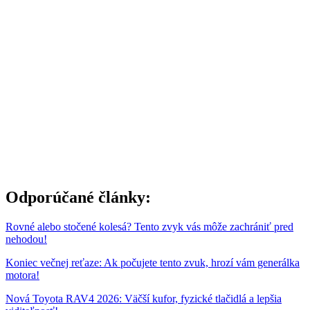
Odporúčané články:
Rovné alebo stočené kolesá? Tento zvyk vás môže zachrániť pred
nehodou!
Koniec večnej reťaze: Ak počujete tento zvuk, hrozí vám generálka
motora!
Nová Toyota RAV4 2026: Väčší kufor, fyzické tlačidlá a lepšia