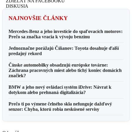
ZDIELAŤ NA FACEBOOKU
DISKUSIA
NAJNOVŠIE ČLÁNKY
Mercedes-Benz a jeho investície do spaľovacích motorov:
Prečo sa značka vracia k vývoju benzínu
Jednoznačne porážajú Číňanov: Toyota dosahuje ďalší
predajný rekord
Čínske automobilky obsadzujú európske továrne:
Záchrana pracovných miest alebo tichý koniec domácich
značiek?
BMW a jeho nový ovládací systém iDrive: Návrat k
dotykom alebo prehnaná digitalizácia?
Prečo ti po výmene čelného skla nefunguje dažďový
senzor: Chyba, ktorú robia neskúsené servisy