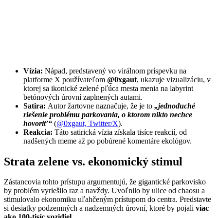
Vízia:
Nápad, predstavený vo virálnom príspevku na
platforme X používateľom
@0xgaut
, ukazuje vizualizáciu, v
ktorej sa ikonické zelené pľúca mesta menia na labyrint
betónových úrovní zaplnených autami.
Satira:
Autor žartovne naznačuje, že je to
„jednoduché
riešenie problému parkovania, o ktorom nikto nechce
hovoriť“
(
@0xgaut, Twitter/X
).
Reakcia:
Táto satirická vízia získala tisíce reakcií, od
nadšených meme až po pobúrené komentáre ekológov.
Strata zelene vs. ekonomický stimul
Zástancovia tohto prístupu argumentujú, že gigantické parkovisko
by problém vyriešilo raz a navždy. Uvoľnilo by ulice od chaosu a
stimulovalo ekonomiku uľahčeným prístupom do centra. Predstavte
si desiatky podzemných a nadzemných úrovní, ktoré by pojali
viac
ako 100-tisíc vozidiel
.