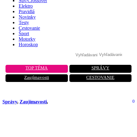
Suv/Crossover
Elektro
Pravidlá
Novinky
Testy
Cestovanie
Šport
Motorky
Horoskop
TOP TÉMA
SPRÁVY
Zaujímavosti
CESTOVANIE
Správy
,
Zaujímavosti
,
0
Šialený nápad z New Yorku: Chcú
postaviť najväčšie parkovisko sveta v
Central Parku!