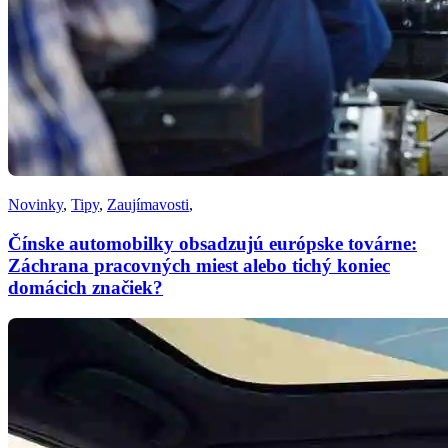
Novinky
,
Tipy
,
Zaujímavosti
,
Čínske automobilky obsadzujú európske továrne:
Záchrana pracovných miest alebo tichý koniec
domácich značiek?