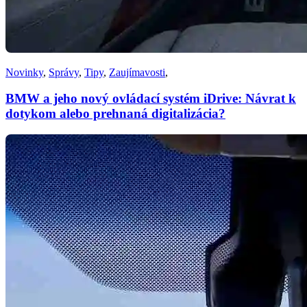
Novinky
,
Správy
,
Tipy
,
Zaujímavosti
,
BMW a jeho nový ovládací systém iDrive: Návrat k
dotykom alebo prehnaná digitalizácia?