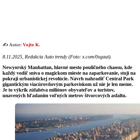
✍️ Autor:
Vojto K.
8.11.2025, Redakcia Auto trendy (
Foto: x.com/0xgaut
).
Newyorský Manhattan, hlavné mesto pouličného chaosu, kde
každý vodič sníva o magickom mieste na zaparkovanie, stojí na
pokraji urbanistickej revolúcie. Návrh nahradiť Central Park
gigantickým viacúrovňovým parkoviskom už nie je len meme.
Je to výkrik zúfalstva miliónov obyvateľov a turistov,
unavených hľadaním voľných metrov štvorcových asfaltu.