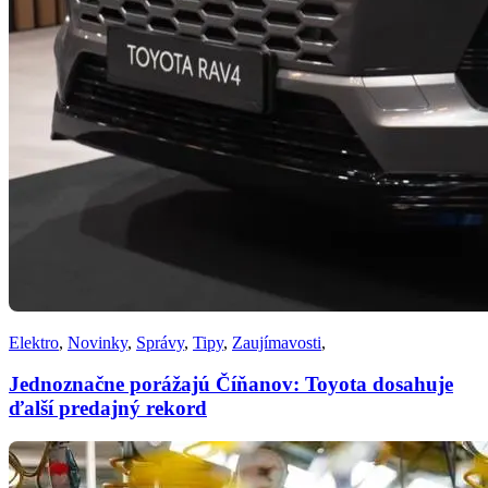
Elektro
,
Novinky
,
Správy
,
Tipy
,
Zaujímavosti
,
Jednoznačne porážajú Číňanov: Toyota dosahuje
ďalší predajný rekord