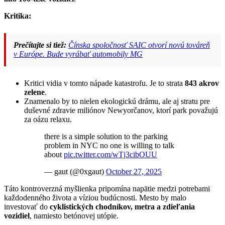
Kritika:
Prečítajte si tiež:
Čínska spoločnosť SAIC otvorí novú továreň
v Európe. Bude vyrábať automobily MG
Kritici vidia v tomto nápade katastrofu. Je to strata
843 akrov
zelene
.
Znamenalo by to nielen ekologickú drámu, ale aj stratu pre
duševné zdravie miliónov Newyorčanov, ktorí park považujú
za oázu relaxu.
there is a simple solution to the parking
problem in NYC no one is willing to talk
about
pic.twitter.com/wTj3cibOUU
— gaut (@0xgaut)
October 27, 2025
Táto kontroverzná myšlienka pripomína napätie medzi potrebami
každodenného života a víziou budúcnosti. Mesto by malo
investovať do
cyklistických chodníkov, metra a zdieľania
vozidiel
, namiesto betónovej utópie.