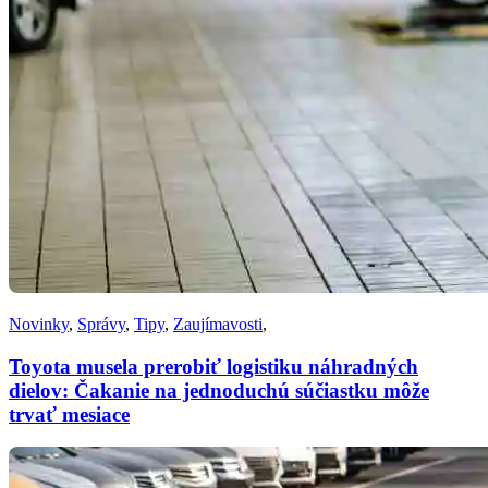
Novinky
,
Správy
,
Tipy
,
Zaujímavosti
,
Toyota musela prerobiť logistiku náhradných
dielov: Čakanie na jednoduchú súčiastku môže
trvať mesiace