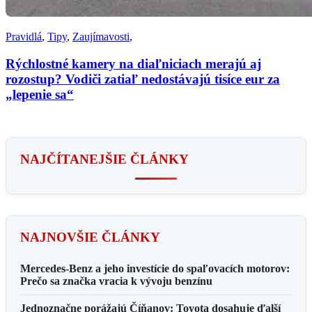
Pravidlá
,
Tipy
,
Zaujímavosti
,
Rýchlostné kamery na diaľniciach merajú aj
rozostup? Vodiči zatiaľ nedostávajú tisíce eur za
„lepenie sa“
NAJČÍTANEJŠIE ČLÁNKY
NAJNOVŠIE ČLÁNKY
Mercedes-Benz a jeho investície do spaľovacích motorov:
Prečo sa značka vracia k vývoju benzínu
Jednoznačne porážajú Číňanov: Toyota dosahuje ďalší