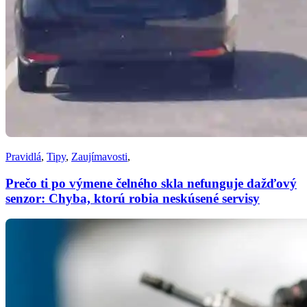
Pravidlá
,
Tipy
,
Zaujímavosti
,
Prečo ti po výmene čelného skla nefunguje dažďový
senzor: Chyba, ktorú robia neskúsené servisy