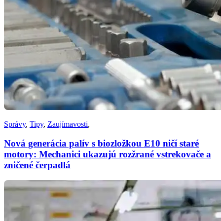
Správy
,
Tipy
,
Zaujímavosti
,
Nová generácia palív s biozložkou E10 ničí staré
motory: Mechanici ukazujú rozžrané vstrekovače a
zničené čerpadlá