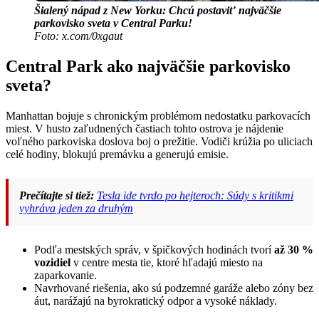
Šialený nápad z New Yorku: Chcú postaviť najväčšie
parkovisko sveta v Central Parku!
Foto: x.com/0xgaut
Central Park ako najväčšie parkovisko
sveta?
Manhattan bojuje s chronickým problémom nedostatku parkovacích
miest. V husto zaľudnených častiach tohto ostrova je nájdenie
voľného parkoviska doslova boj o prežitie. Vodiči krúžia po uliciach
celé hodiny, blokujú premávku a generujú emisie.
Prečítajte si tiež:
Tesla ide tvrdo po hejteroch: Súdy s kritikmi
vyhráva jeden za druhým
Podľa mestských správ, v špičkových hodinách tvorí
až 30 %
vozidiel
v centre mesta tie, ktoré hľadajú miesto na
zaparkovanie.
Navrhované riešenia, ako sú podzemné garáže alebo zóny bez
áut, narážajú na byrokratický odpor a vysoké náklady.