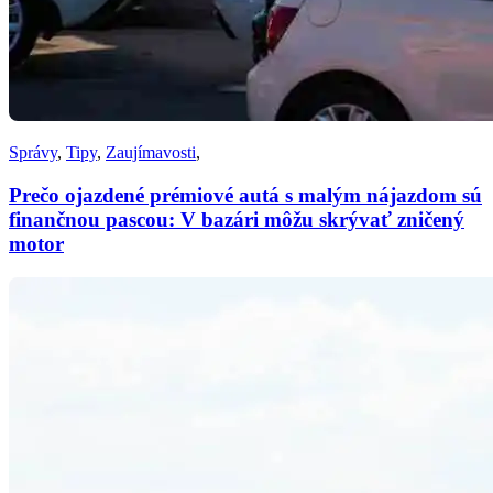
Správy
,
Tipy
,
Zaujímavosti
,
Prečo ojazdené prémiové autá s malým nájazdom sú
finančnou pascou: V bazári môžu skrývať zničený
motor