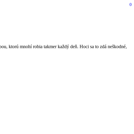
0
ičí riadenie a stojí stovky
bou, ktorú mnohí robia takmer každý deň. Hoci sa to zdá neškodné,