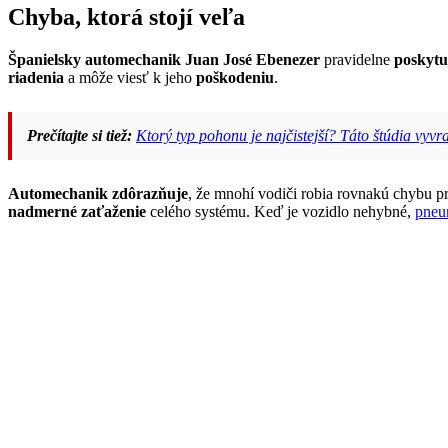
Chyba, ktorá stojí veľa
Španielsky automechanik Juan José Ebenezer
pravidelne
poskytu
riadenia
a môže viesť k jeho
poškodeniu
.
Prečítajte si tiež:
Ktorý typ pohonu je najčistejší? Táto štúdia vyvr
Automechanik zdôrazňuje
, že mnohí vodiči robia rovnakú chybu p
nadmerné zaťaženie
celého systému. Keď je vozidlo nehybné,
pneu