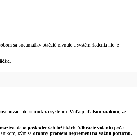
obom sa pneumatiky otáčajú plynule a systém riadenia nie je
äčšie
.
osilňovači alebo
únik zo systému
.
Vôľa
je
ďalším znakom
, že
 maziva
alebo
poškodených ložiskách
.
Vibrácie volantu
počas
anikom, kým sa
drobný problém
nepremení na vážnu poruchu
.