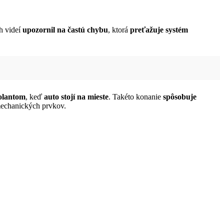
h videí
upozornil na častú chybu
, ktorá
preťažuje systém
volantom
, keď
auto stojí na mieste
. Takéto konanie
spôsobuje
mechanických prvkov.