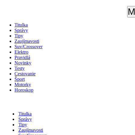
M
Titulka
Správy
Tipy
Zaujímavosti
Suv/Crossover
Elektro
Pravidlá
Novinky
Testy
Cestovanie
Šport
Motorky
Horoskop
Titulka
Správy
Tipy
Zaujímavosti