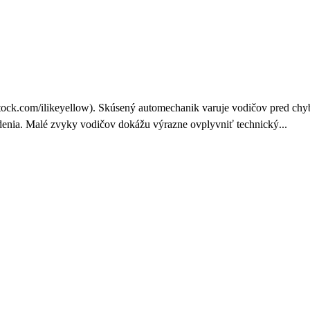
k varuje pred chybou, ktorá n
stock.com/ilikeyellow). Skúsený automechanik varuje vodičov pred chy
adenia. Malé zvyky vodičov dokážu výrazne ovplyvniť technický...