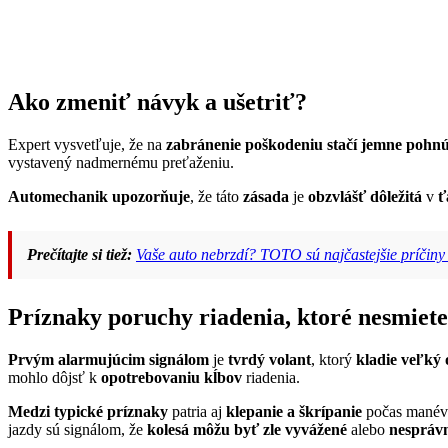
Ako zmeniť návyk a ušetriť?
Expert vysvetľuje, že na
zabránenie poškodeniu
stačí jemne pohn
vystavený nadmernému preťaženiu.
Automechanik upozorňuje
, že táto
zásada
je
obzvlášť dôležitá
v
ť
Prečítajte si tiež:
Vaše auto nebrzdí? TOTO sú najčastejšie príčiny 
Príznaky poruchy riadenia, ktoré nesmiet
Prvým alarmujúcim signálom
je
tvrdý volant
, ktorý
kladie veľký
mohlo dôjsť k
opotrebovaniu kĺbov
riadenia.
Medzi typické príznaky
patria aj
klepanie a škrípanie
počas manévr
jazdy sú signálom, že
kolesá môžu byť zle vyvážené
alebo
nespráv