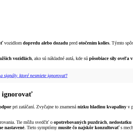
úť
vozidlom
dopredu alebo dozadu
pred
otočením kolies
. Týmto spôs
ažších vozidlách
, ako sú nákladné autá, kde sú
pôsobiace sily
oveľa v
a signály, ktoré nesmiete ignorovať!
e ignorovať
 odpor
pri zatáčaní. Zvyčajne to znamená
nízku hladinu kvapaliny
v p
ovania. Tie môžu svedčiť o
opotrebovaných puzdrách
,
nedostatku
ne nastavené
. Tieto symptómy
musíte čo najskôr konzultovať
s mech