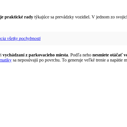
je praktické rady
týkajúce sa prevádzky vozidiel. V jednom zo svojic
acia všetky pochybnosti
ri
vychádzaní z parkovacieho miesta
. Podľa neho
nesmiete otáčať 
matiky
sa neposúvajú po povrchu. To generuje veľké trenie a napätie 