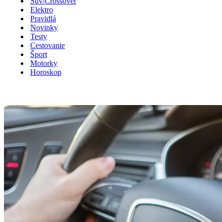
Suv/Crossover
Elektro
Pravidlá
Novinky
Testy
Cestovanie
Šport
Motorky
Horoskop