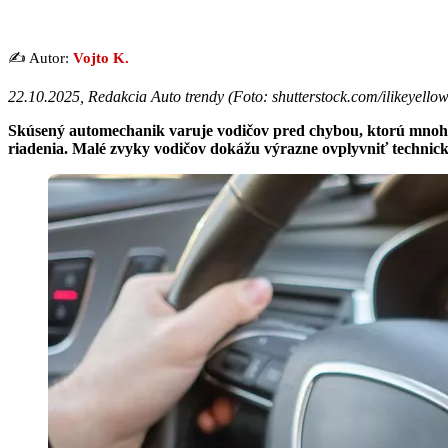
✍️ Autor:
Vojto K.
22.10.2025, Redakcia Auto trendy (
Foto: shutterstock.com/ilikeyello
Skúsený automechanik varuje vodičov pred chybou, ktorú mnohí 
riadenia. Malé zvyky vodičov dokážu výrazne ovplyvniť technický 