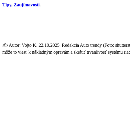
Tipy
,
Zaujímavosti
,
Robíte to každý deň! Mechani
eur!
✍️ Autor: Vojto K. 22.10.2025, Redakcia Auto trendy (Foto: shutter
môže to viesť k nákladným opravám a skrátiť trvanlivosť systému ri