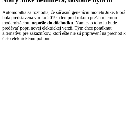
Starý Juke neumiera, dostane hybrid
Automobilka sa rozhodla, že súčasnú generáciu modelu Juke, ktorá
bola predstavená v roku 2019 a len pred rokom prešla miernou
modernizáciou,
nepošle do dôchodku
. Namiesto toho ju bude
predávať popri novej elektrickej verzii. Tým chce ponúknuť
alternatívu pre zákazníkov, ktorí ešte nie sú pripravení na prechod k
čisto elektrickému pohonu.