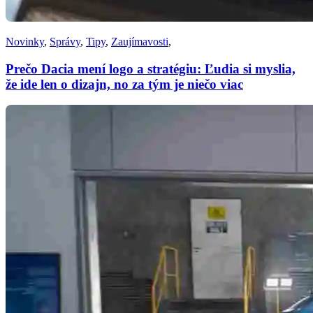
Novinky
,
Správy
,
Tipy
,
Zaujímavosti
,
Prečo Dacia mení logo a stratégiu: Ľudia si myslia,
že ide len o dizajn, no za tým je niečo viac