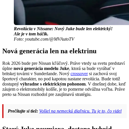
Revolúcia v Nissane: Nový Juke bude len elektrický!
Ale je v tom háčik.
Foto: youtube.com/@MVAutoTV
Nová generácia len na elektrinu
Rok 2026 bude pre Nissan kľúčový. Práve vtedy sa svetu predstaví
úplne
nová generácia modelu Juke
, ktorá sa bude vyrábať v
britskej továrni v Sunderlande. Nový
crossover
si zachová svoj
športový charakter, no pod kapotou nastane revolúcia. Bude totiž
dostupný
výhradne s elektrickým pohonom
. V dnešnej dobe, keď
záujem o elektromobily kolíše, je to pomerne odvážna voľba. Práve
preto sa Nissan rozhodol pre zaujímavú stratégiu.
Prečítajte si tiež:
Vošiel na nemeckú diaľnicu. Tu je to, čo videl