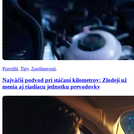
Pravidlá
,
Tipy
,
Zaujímavosti
,
Najväčší podvod pri stáčaní kilometrov: Zlodeji už
menia aj riadiacu jednotku prevodovky