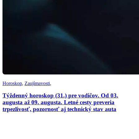
Horoskop
,
Zaujímavosti
,
Týždenný horoskop (31.) pre vodičov. Od 03.
augusta až 09. augusta. Letné cesty preveria
trpezlivosť, pozornosť aj technický stav auta