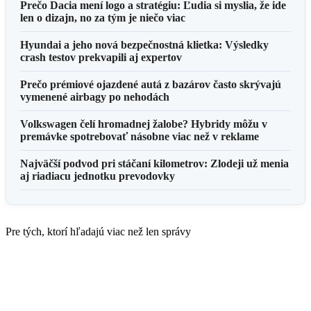
Prečo Dacia mení logo a stratégiu: Ľudia si myslia, že ide
len o dizajn, no za tým je niečo viac
Hyundai a jeho nová bezpečnostná klietka: Výsledky
crash testov prekvapili aj expertov
Prečo prémiové ojazdené autá z bazárov často skrývajú
vymenené airbagy po nehodách
Volkswagen čelí hromadnej žalobe? Hybridy môžu v
premávke spotrebovať násobne viac než v reklame
Najväčší podvod pri stáčaní kilometrov: Zlodeji už menia
aj riadiacu jednotku prevodovky
Pre tých, ktorí hľadajú viac než len správy