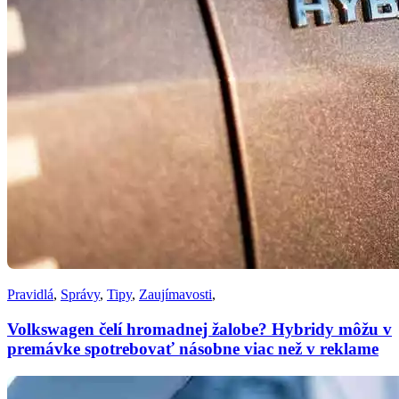
Pravidlá
,
Správy
,
Tipy
,
Zaujímavosti
,
Volkswagen čelí hromadnej žalobe? Hybridy môžu v
premávke spotrebovať násobne viac než v reklame