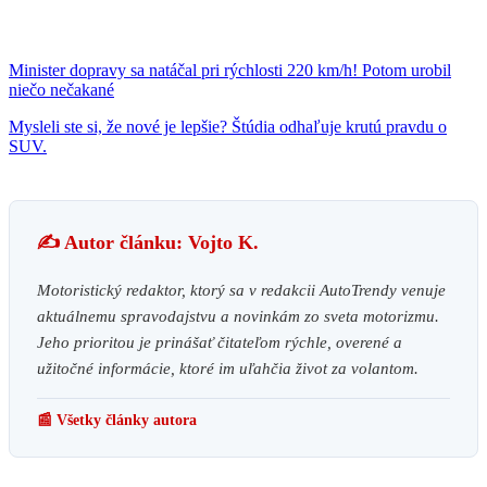
Minister dopravy sa natáčal pri rýchlosti 220 km/h! Potom urobil
niečo nečakané
Mysleli ste si, že nové je lepšie? Štúdia odhaľuje krutú pravdu o
SUV.
✍️ Autor článku: Vojto K.
Motoristický redaktor, ktorý sa v redakcii AutoTrendy venuje
aktuálnemu spravodajstvu a novinkám zo sveta motorizmu.
Jeho prioritou je prinášať čitateľom rýchle, overené a
užitočné informácie, ktoré im uľahčia život za volantom.
📰 Všetky články autora