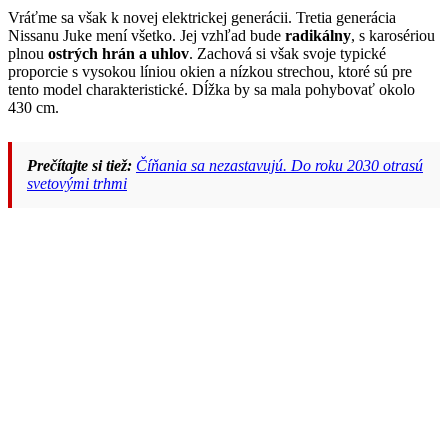
Vráťme sa však k novej elektrickej generácii. Tretia generácia
Nissanu Juke mení všetko. Jej vzhľad bude
radikálny
, s karosériou
plnou
ostrých hrán a uhlov
. Zachová si však svoje typické
proporcie s vysokou líniou okien a nízkou strechou, ktoré sú pre
tento model charakteristické. Dĺžka by sa mala pohybovať okolo
430 cm.
Prečítajte si tiež:
Číňania sa nezastavujú. Do roku 2030 otrasú
svetovými trhmi