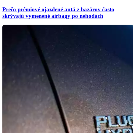
Prečo prémiové ojazdené autá z bazárov často
skrývajú vymenené airbagy po nehodách