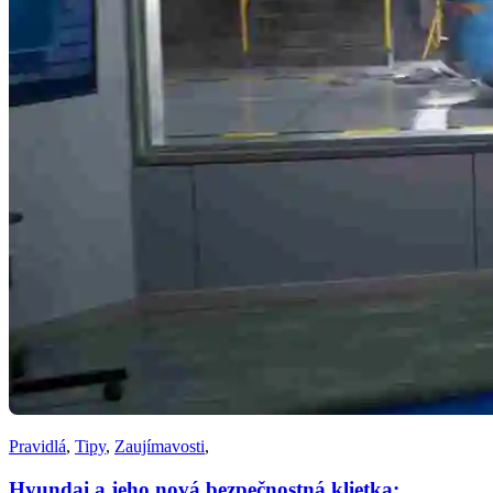
Pravidlá
,
Tipy
,
Zaujímavosti
,
Hyundai a jeho nová bezpečnostná klietka: