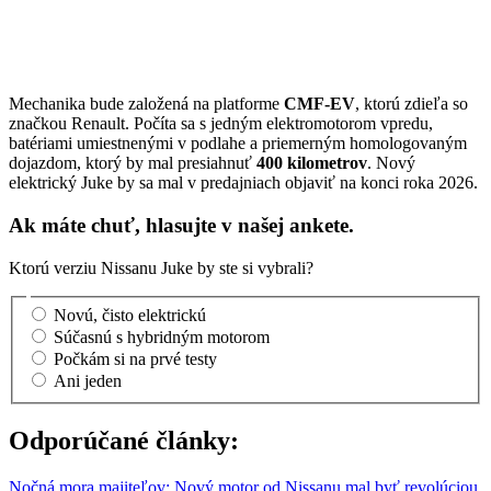
Mechanika bude založená na platforme
CMF-EV
, ktorú zdieľa so
značkou Renault. Počíta sa s jedným elektromotorom vpredu,
batériami umiestnenými v podlahe a priemerným homologovaným
dojazdom, ktorý by mal presiahnuť
400 kilometrov
. Nový
elektrický Juke by sa mal v predajniach objaviť na konci roka 2026.
Ak máte chuť, hlasujte v našej ankete.
Ktorú verziu Nissanu Juke by ste si vybrali?
Novú, čisto elektrickú
Súčasnú s hybridným motorom
Počkám si na prvé testy
Ani jeden
Odporúčané články:
Nočná mora majiteľov: Nový motor od Nissanu mal byť revolúciou,