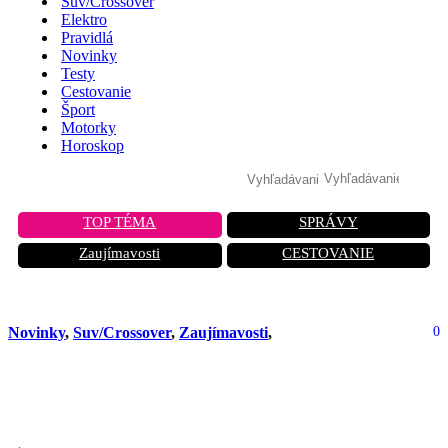
Suv/Crossover
Elektro
Pravidlá
Novinky
Testy
Cestovanie
Šport
Motorky
Horoskop
TOP TÉMA
SPRÁVY
Zaujímavosti
CESTOVANIE
Novinky
,
Suv/Crossover
,
Zaujímavosti
,
0
Revolúcia v Nissane: Nový Juke bude
len elektrický! Ale je v tom háčik