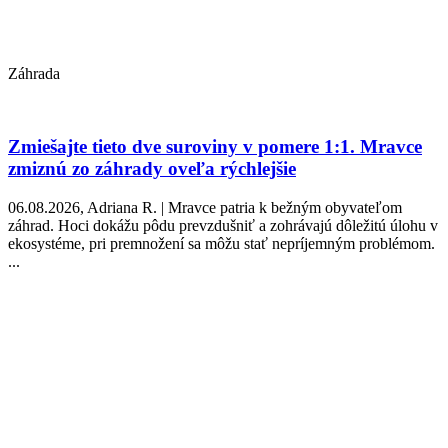
Záhrada
Zmiešajte tieto dve suroviny v pomere 1:1. Mravce
zmiznú zo záhrady oveľa rýchlejšie
06.08.2026, Adriana R. | Mravce patria k bežným obyvateľom
záhrad. Hoci dokážu pôdu prevzdušniť a zohrávajú dôležitú úlohu v
ekosystéme, pri premnožení sa môžu stať nepríjemným problémom.
...