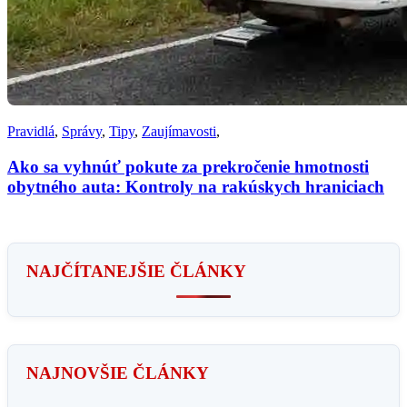
Pravidlá
,
Správy
,
Tipy
,
Zaujímavosti
,
Ako sa vyhnúť pokute za prekročenie hmotnosti
obytného auta: Kontroly na rakúskych hraniciach
NAJČÍTANEJŠIE ČLÁNKY
NAJNOVŠIE ČLÁNKY