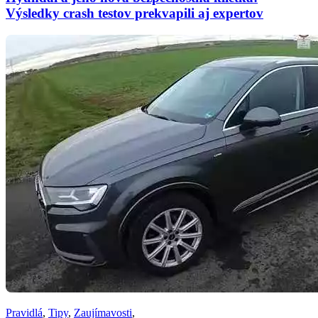
Výsledky crash testov prekvapili aj expertov
Pravidlá
,
Tipy
,
Zaujímavosti
,