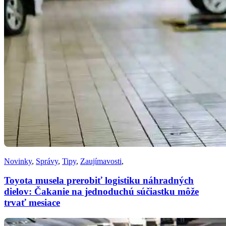
Novinky
,
Správy
,
Tipy
,
Zaujímavosti
,
Toyota musela prerobiť logistiku náhradných
dielov: Čakanie na jednoduchú súčiastku môže
trvať mesiace