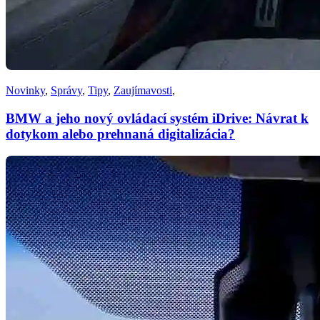
Novinky
,
Správy
,
Tipy
,
Zaujímavosti
,
BMW a jeho nový ovládací systém iDrive: Návrat k
dotykom alebo prehnaná digitalizácia?