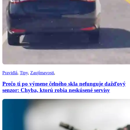
Pravidlá
,
Tipy
,
Zaujímavosti
,
Prečo ti po výmene čelného skla nefunguje dažďový
senzor: Chyba, ktorú robia neskúsené servisy