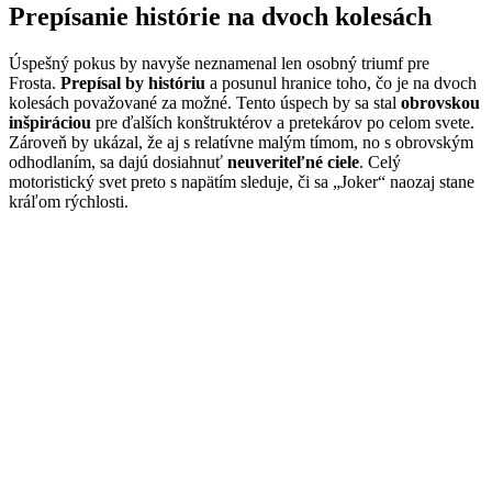
Prepísanie histórie na dvoch kolesách
Úspešný pokus by navyše neznamenal len osobný triumf pre
Frosta.
Prepísal by históriu
a posunul hranice toho, čo je na dvoch
kolesách považované za možné. Tento úspech by sa stal
obrovskou
inšpiráciou
pre ďalších konštruktérov a pretekárov po celom svete.
Zároveň by ukázal, že aj s relatívne malým tímom, no s obrovským
odhodlaním, sa dajú dosiahnuť
neuveriteľné ciele
. Celý
motoristický svet preto s napätím sleduje, či sa „Joker“ naozaj stane
kráľom rýchlosti.