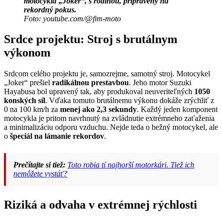
motocykla „Joker“, s rodinou, pripravený na
rekordný pokus.
Foto: youtube.com/@fim-moto
Srdce projektu: Stroj s brutálnym
výkonom
Srdcom celého projektu je, samozrejme, samotný stroj. Motocykel
„Joker“ prešiel
radikálnou prestavbou
. Jeho motor Suzuki
Hayabusa bol upravený tak, aby produkoval neuveriteľných
1050
konských síl
. Vďaka tomuto brutálnemu výkonu dokáže zrýchliť z
0 na 100 km/h za
menej ako 2,3 sekundy
. Každý jeden komponent
motocykla je pritom navrhnutý na zvládnutie extrémneho zaťaženia
a minimalizáciu odporu vzduchu. Nejde teda o bežný motocykel, ale
o
špeciál na lámanie rekordov
.
Prečítajte si tiež:
Toto robia tí najhorší motorkári. Tiež ich
nemôžete vystáť?
Riziká a odvaha v extrémnej rýchlosti