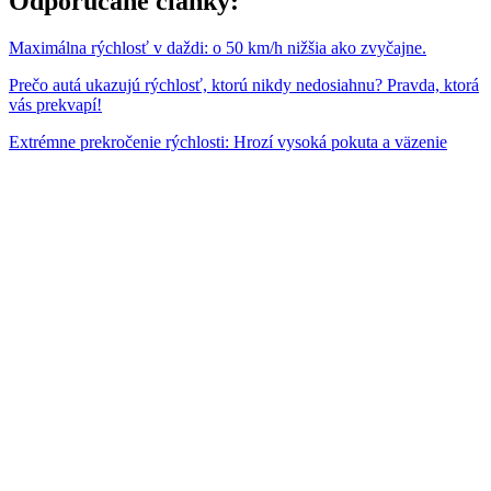
Odporúčané články:
Maximálna rýchlosť v daždi: o 50 km/h nižšia ako zvyčajne.
Prečo autá ukazujú rýchlosť, ktorú nikdy nedosiahnu? Pravda, ktorá
vás prekvapí!
Extrémne prekročenie rýchlosti: Hrozí vysoká pokuta a väzenie