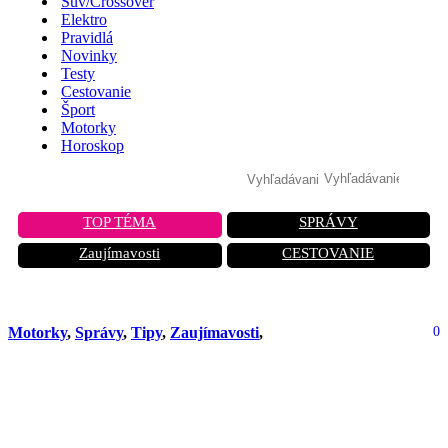
Suv/Crossover
Elektro
Pravidlá
Novinky
Testy
Cestovanie
Šport
Motorky
Horoskop
TOP TÉMA
SPRÁVY
Zaujímavosti
CESTOVANIE
Motorky
,
Správy
,
Tipy
,
Zaujímavosti
,
0
Američan chce prekonať rýchlosť 644
km/h na motorke: Príbeh odvahy a
šialenstva