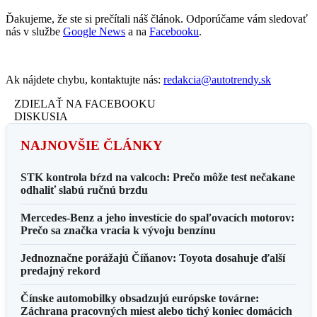
Ďakujeme, že ste si prečítali náš článok. Odporúčame vám sledovať
nás v službe
Google News
a na
Facebooku
.
Ak nájdete chybu, kontaktujte nás:
redakcia@autotrendy.sk
ZDIELAŤ NA FACEBOOKU
DISKUSIA
NAJNOVŠIE ČLÁNKY
STK kontrola bŕzd na valcoch: Prečo môže test nečakane
odhaliť slabú ručnú brzdu
Mercedes-Benz a jeho investície do spaľovacích motorov:
Prečo sa značka vracia k vývoju benzínu
Jednoznačne porážajú Číňanov: Toyota dosahuje ďalší
predajný rekord
Čínske automobilky obsadzujú európske továrne:
Záchrana pracovných miest alebo tichý koniec domácich