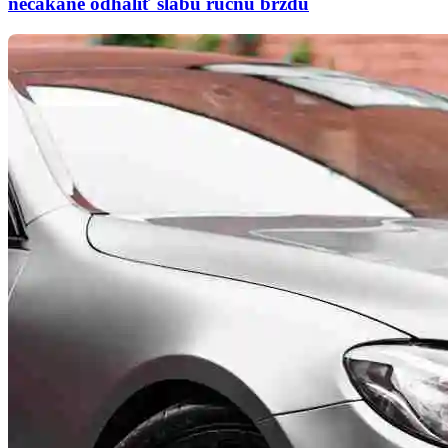
nečakane odhaliť slabú ručnú brzdu