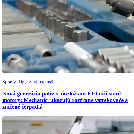
Správy
,
Tipy
,
Zaujímavosti
,
Nová generácia palív s biozložkou E10 ničí staré
motory: Mechanici ukazujú rozžrané vstrekovače a
zničené čerpadlá