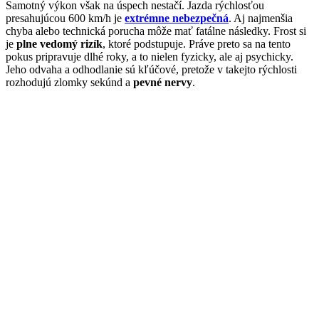
Samotný výkon však na úspech nestačí. Jazda rýchlosťou
presahujúcou 600 km/h je
extrémne nebezpečná
. Aj najmenšia
chyba alebo technická porucha môže mať fatálne následky. Frost si
je
plne vedomý rizík
, ktoré podstupuje. Práve preto sa na tento
pokus pripravuje dlhé roky, a to nielen fyzicky, ale aj psychicky.
Jeho odvaha a odhodlanie sú kľúčové, pretože v takejto rýchlosti
rozhodujú zlomky sekúnd a
pevné nervy
.