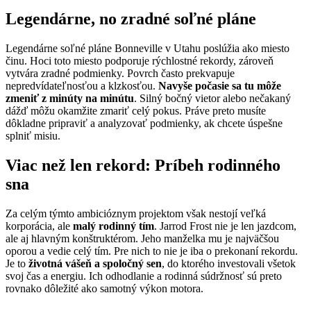
Legendárne, no zradné soľné pláne
Legendárne soľné pláne Bonneville v Utahu poslúžia ako miesto
činu. Hoci toto miesto podporuje rýchlostné rekordy, zároveň
vytvára zradné podmienky. Povrch často prekvapuje
nepredvídateľnosťou a klzkosťou.
Navyše počasie sa tu môže
zmeniť z minúty na minútu
. Silný bočný vietor alebo nečakaný
dážď môžu okamžite zmariť celý pokus. Práve preto musíte
dôkladne pripraviť a analyzovať podmienky, ak chcete úspešne
splniť misiu.
Viac než len rekord: Príbeh rodinného
sna
Za celým týmto ambicióznym projektom však nestojí veľká
korporácia, ale
malý rodinný tím
. Jarrod Frost nie je len jazdcom,
ale aj hlavným konštruktérom. Jeho manželka mu je najväčšou
oporou a vedie celý tím. Pre nich to nie je iba o prekonaní rekordu.
Je to
životná vášeň a spoločný sen
, do ktorého investovali všetok
svoj čas a energiu. Ich odhodlanie a rodinná súdržnosť sú preto
rovnako dôležité ako samotný výkon motora.