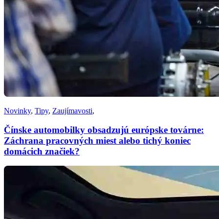
Novinky
,
Tipy
,
Zaujímavosti
,
Čínske automobilky obsadzujú európske továrne:
Záchrana pracovných miest alebo tichý koniec
domácich značiek?