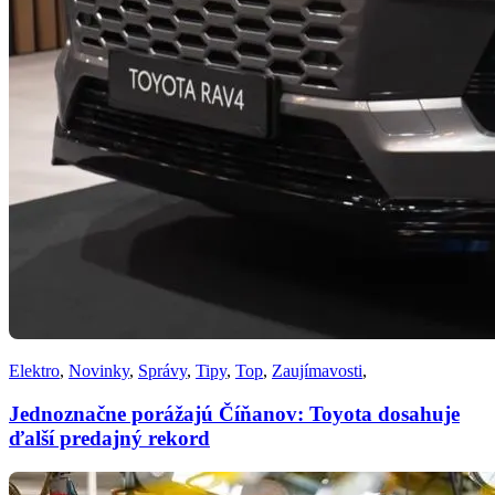
Elektro
,
Novinky
,
Správy
,
Tipy
,
Top
,
Zaujímavosti
,
Jednoznačne porážajú Číňanov: Toyota dosahuje
ďalší predajný rekord