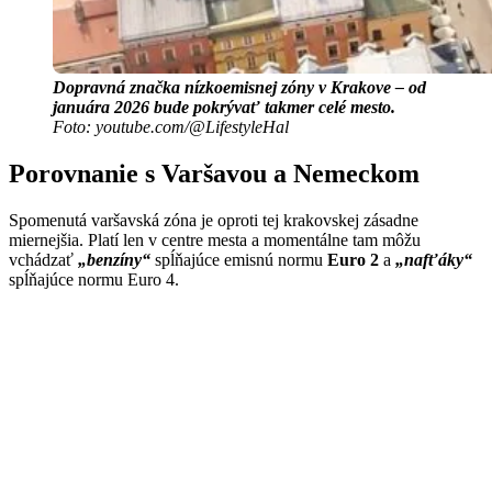
Dopravná značka nízkoemisnej zóny v Krakove – od
januára 2026 bude pokrývať takmer celé mesto.
Foto: youtube.com/@LifestyleHal
Porovnanie s Varšavou a Nemeckom
Spomenutá varšavská zóna je oproti tej krakovskej zásadne
miernejšia. Platí len v centre mesta a momentálne tam môžu
vchádzať
„benzíny“
spĺňajúce emisnú normu
Euro 2
a
„nafťáky“
spĺňajúce normu Euro 4.