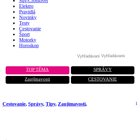
Suv/Crossover
Elektro
Pravidlá
Novinky
Testy
Cestovanie
Šport
Motorky
Horoskop
TOP TÉMA
SPRÁVY
Zaujímavosti
CESTOVANIE
Cestovanie
,
Správy
,
Tipy
,
Zaujímavosti
,
1
Krakov zavádza najprísnejšiu
nízkoemisnú zónu