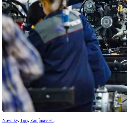
Novinky
,
Tipy
,
Zaujímavosti
,