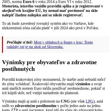
2005, norma
Euro 6
v roku 2014 a Euro VI v roku 2012.
Motorista, ktorého vozidlo pravidlá spĺňa a je registrované v
akejkoľvek krajine EÚ, by nemal mať povinnosť na sklo
nalepiť žiadnu nálepku ani sa nikde registrovať.
To ak bude zavedený rovnaký systém ako vo Varšave, kde
nízkoemisná zóna začala platiť v júli 2024 ako prvá v Poľsku.
Prečítajte si tiež:
Most v oblakoch a šnaps v lese: Tento
rakúsky raj je na skok od Slovenska.
Výnimky pre obyvateľov a zdravotne
postihnutých
Pravidlá krakovskej zóny neznamená, že staršie autá nebudú môcť
do zóny vchádzať. Krakovskí obyvatelia majú
výnimku
a svoje
autá starších noriem Euro môžu používať neobmedzene, pokiaľ si
ich kúpili skôr, než vstúpi nariadenie do platnosti.
Výnimku majú aj autá s pohonom na
CNG
(nie však
LPG
), autá
osôb so
zdravotným postihnutím
v počte jedno auto na jednu
kartu ZŤP a autá pacientov, ktorí idú do zóny do zdravotníckeho