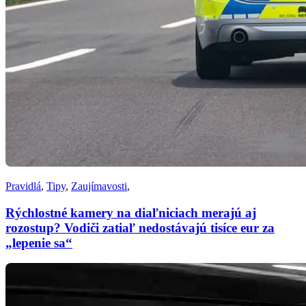
Pravidlá
,
Tipy
,
Zaujímavosti
,
Rýchlostné kamery na diaľniciach merajú aj
rozostup? Vodiči zatiaľ nedostávajú tisíce eur za
„lepenie sa“