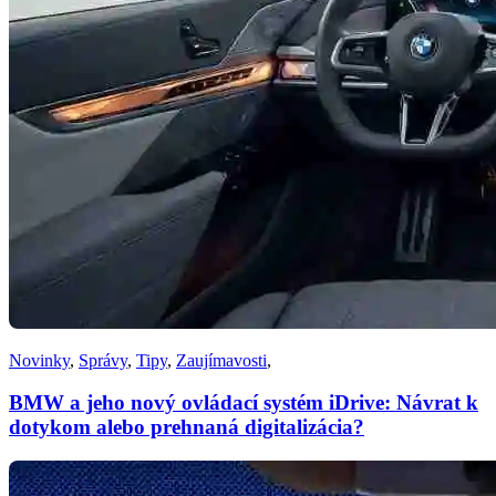
Novinky
,
Správy
,
Tipy
,
Zaujímavosti
,
BMW a jeho nový ovládací systém iDrive: Návrat k
dotykom alebo prehnaná digitalizácia?