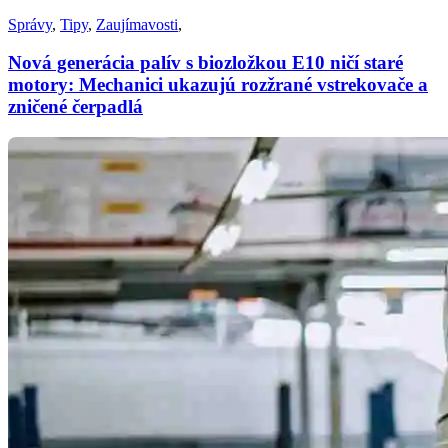
Správy
,
Tipy
,
Zaujímavosti
,
Nová generácia palív s biozložkou E10 ničí staré
motory: Mechanici ukazujú rozžrané vstrekovače a
zničené čerpadlá