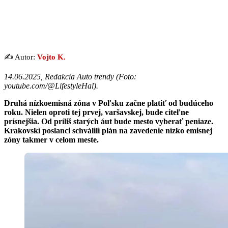
✍️ Autor:
Vojto K.
14.06.2025, Redakcia Auto trendy (
Foto:
youtube.com/@LifestyleHal
).
Druhá nízkoemisná zóna v Poľsku začne platiť od budúceho
roku. Nielen oproti tej prvej, varšavskej, bude citeľne
prísnejšia. Od príliš starých áut bude mesto vyberať peniaze.
Krakovskí poslanci schválili plán na zavedenie nízko emisnej
zóny takmer v celom meste.