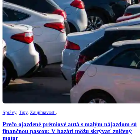
Správy
,
Tipy
,
Zaujímavosti
,
Prečo ojazdené prémiové autá s malým nájazdom sú
finančnou pascou: V bazári môžu skrývať zničený
motor