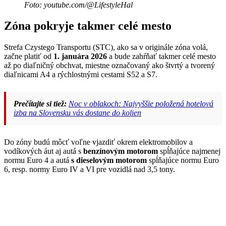
Foto: youtube.com/@LifestyleHal
Zóna pokryje takmer celé mesto
Strefa Czystego Transportu (STC), ako sa v originále zóna volá,
začne platiť od
1. januára 2026
a bude zahŕňať takmer celé mesto
až po diaľničný obchvat, miestne označovaný ako štvrtý a tvorený
diaľnicami A4 a rýchlostnými cestami S52 a S7.
Prečítajte si tiež:
Noc v oblakoch: Najvyššie položená hotelová
izba na Slovensku vás dostane do kolien
Do zóny budú môcť voľne vjazdiť okrem elektromobilov a
vodíkových áut aj autá s
benzínovým motorom
spĺňajúce najmenej
normu Euro 4 a autá
s dieselovým motorom
spĺňajúce normu Euro
6, resp. normy Euro IV a VI pre vozidlá nad 3,5 tony.