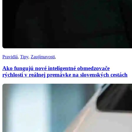
Pravidlá
,
Tipy
,
Zaujímavosti
,
Ako fungujú nové inteligentné obmedzovače
rýchlosti v reálnej premávke na slovenských cestách