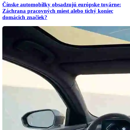
Čínske automobilky obsadzujú európske továrne:
Záchrana pracovných miest alebo tichý koniec
domácich značiek?