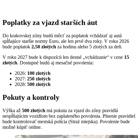
Poplatky za vjazd starších áut
Do krakovskej zóny budú môcť za poplatok vchádzať aj autá
spĺňajúce staršie normy Euro, ale len prvé dva roky. V roku 2026
bude poplatok
2,50 zlotých
za hodinu alebo 5 zlotých za deň.
V roku 2027 bude k dispozícii len denné „vchádzanie“ v cene
15
zlotých
. Dostupné budú aj mesačné povolenia:
2026:
100 zlotých
2027:
250 zlotých
2028:
500 zlotých
Pokuty a kontroly
Výška až
500 zlotých
má pokuta za vjazd do zóny pravidlá
nespĺňajúcim vozidlom bez zaplateného povolenia. Plnenie pravidiel
bude kontrolovať mestská polícia (Straż miejska). Povolenie bude
možné kúpiť online.