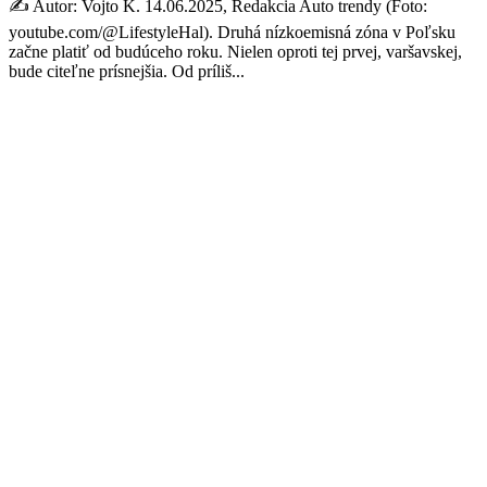
✍️ Autor: Vojto K. 14.06.2025, Redakcia Auto trendy (Foto:
youtube.com/@LifestyleHal). Druhá nízkoemisná zóna v Poľsku
začne platiť od budúceho roku. Nielen oproti tej prvej, varšavskej,
bude citeľne prísnejšia. Od príliš...