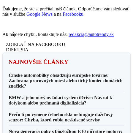
Ďakujeme, že ste si prečítali náš článok. Odporúčame vám sledovať
nás v službe
Google News
a na
Facebooku
.
Ak nájdete chybu, kontaktujte nás:
redakcia@autotrendy.sk
ZDIELAŤ NA FACEBOOKU
DISKUSIA
NAJNOVŠIE ČLÁNKY
Čínske automobilky obsadzujú európske továrne:
Záchrana pracovných miest alebo tichý koniec domácich
značiek?
BMW a jeho nový ovládací systém iDrive: Návrat k
dotykom alebo prehnaná digitalizácia?
Prečo ti po výmene čelného skla nefunguje dažďový
senzor: Chyba, ktorú robia neskúsené servisy
Nová generácia palív s biozložkou E10 ničí staré motory: