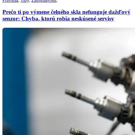
Pravidlá
,
Tipy
,
Zaujímavosti
,
Prečo ti po výmene čelného skla nefunguje dažďový
senzor: Chyba, ktorú robia neskúsené servisy