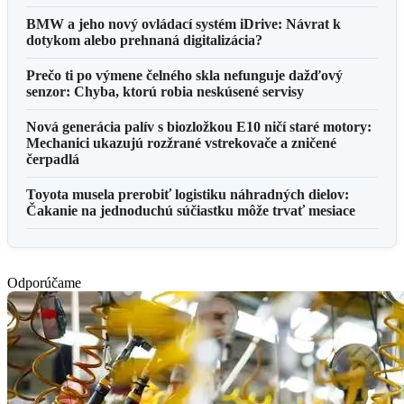
BMW a jeho nový ovládací systém iDrive: Návrat k
dotykom alebo prehnaná digitalizácia?
Prečo ti po výmene čelného skla nefunguje dažďový
senzor: Chyba, ktorú robia neskúsené servisy
Nová generácia palív s biozložkou E10 ničí staré motory:
Mechanici ukazujú rozžrané vstrekovače a zničené
čerpadlá
Toyota musela prerobiť logistiku náhradných dielov:
Čakanie na jednoduchú súčiastku môže trvať mesiace
Odporúčame