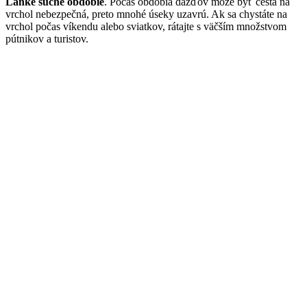
Lanke suché obdobie
. Počas obdobia dažďov môže byť cesta na
vrchol nebezpečná, preto mnohé úseky uzavrú. Ak sa chystáte na
vrchol počas víkendu alebo sviatkov, rátajte s väčším množstvom
pútnikov a turistov.