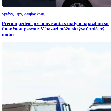
Správy
,
Tipy
,
Zaujímavosti
,
Prečo ojazdené prémiové autá s malým nájazdom sú
finančnou pascou: V bazári môžu skrývať zničený
motor