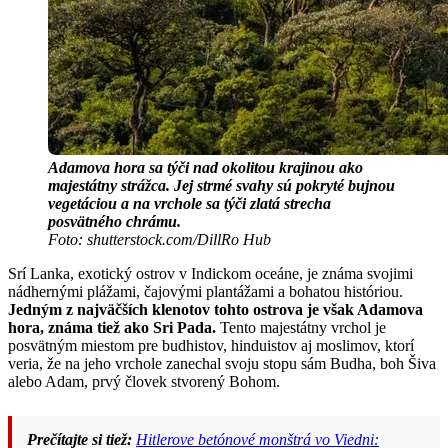
Adamova hora sa týči nad okolitou krajinou ako
majestátny strážca. Jej strmé svahy sú pokryté bujnou
vegetáciou a na vrchole sa týči zlatá strecha
posvätného chrámu.
Foto: shutterstock.com/DillRo Hub
Srí Lanka, exotický ostrov v Indickom oceáne, je známa svojimi
nádhernými plážami, čajovými plantážami a bohatou históriou.
Jedným z najväčších klenotov tohto ostrova je však Adamova
hora, známa tiež ako Sri Pada.
Tento majestátny vrchol je
posvätným miestom pre budhistov, hinduistov aj moslimov, ktorí
veria, že na jeho vrchole zanechal svoju stopu sám Budha, boh Šiva
alebo Adam, prvý človek stvorený Bohom.
Prečítajte si tiež:
Hitlerove betónové monštrá vo Viedni: