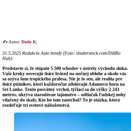
✍️ Autor:
Dodo K.
31.5.2025 Redakcia Auto trendy (Foto: shutterstock.com/DillRo
Hub).
Predstavte si, že stúpate 5 500 schodov v ústrety východu slnka.
Vaše kroky osvecujú tisíce hviezd na nočnej oblohe a okolo vás
sa ozýva šum tropického pralesa. Nie je to sen, ale realita pre
tisíce pútnikov, ktorí každoročne zdolávajú Adamovu horu na
Srí Lanke. Tento posvätný vrchol, týčiaci sa do výšky 2 243
metrov, ukrýva starodávne tajomstvo – odtlačok ľudskej nohy
vtlačený do skaly. Kto ho tam zanechal? To je otázka, ktorá
rozdeľuje tri svetové náboženstvá.