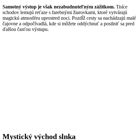
Samotný výstup je však nezabudnuteľným zážitkom.
Tisíce
schodov lemujú reťaze s farebnými žiarovkami, ktoré vytvárajú
magickú atmosféru uprostred noci. Pozdĺž cesty sa nachádzajú malé
čajovne a odpočívadlá, kde si môžete oddýchnuť a posilniť sa pred
ďalšou časťou výstupu.
Mystický východ slnka