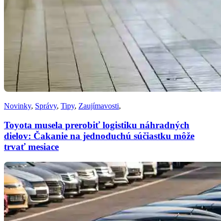
Novinky
,
Správy
,
Tipy
,
Zaujímavosti
,
Toyota musela prerobiť logistiku náhradných
dielov: Čakanie na jednoduchú súčiastku môže
trvať mesiace