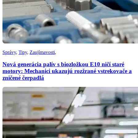
Správy
,
Tipy
,
Zaujímavosti
,
Nová generácia palív s biozložkou E10 ničí staré
motory: Mechanici ukazujú rozžrané vstrekovače a
zničené čerpadlá