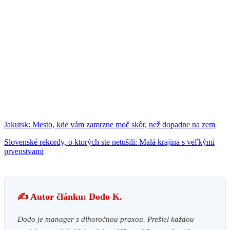
Jakutsk: Mesto, kde vám zamrzne moč skôr, než dopadne na zem
Slovenské rekordy, o ktorých ste netušili: Malá krajina s veľkými
prvenstvami
✍️ Autor článku: Dodo K.
Dodo je manager s dlhoročnou praxou. Prešiel každou