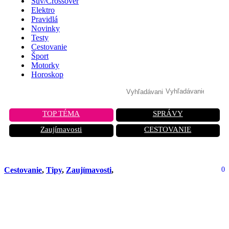
Suv/Crossover
Elektro
Pravidlá
Novinky
Testy
Cestovanie
Šport
Motorky
Horoskop
TOP TÉMA
SPRÁVY
Zaujímavosti
CESTOVANIE
Cestovanie
,
Tipy
,
Zaujímavosti
,
0
5 500 schodov do neba: Zažite
mystiku Adamovej hory, ktorá láka
tisíce pútnikov