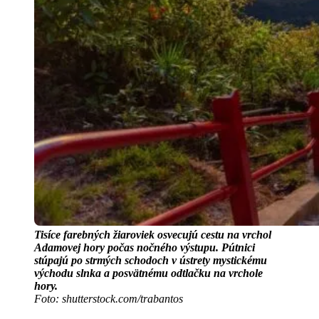
Tisíce farebných žiaroviek osvecujú cestu na vrchol
Adamovej hory počas nočného výstupu. Pútnici
stúpajú po strmých schodoch v ústrety mystickému
východu slnka a posvätnému odtlačku na vrchole
hory.
Foto: shutterstock.com/trabantos