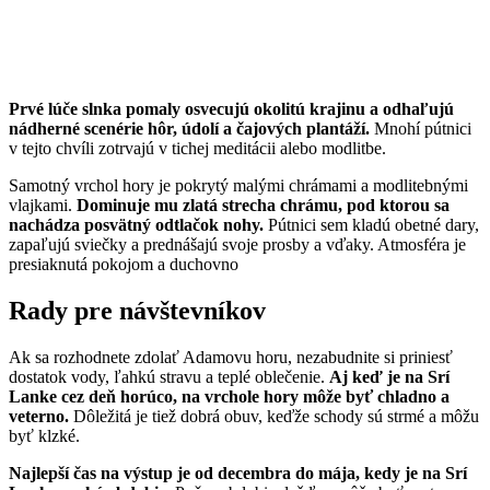
Prvé lúče slnka pomaly osvecujú okolitú krajinu a odhaľujú
nádherné scenérie hôr, údolí a čajových plantáží.
Mnohí pútnici
v tejto chvíli zotrvajú v tichej meditácii alebo modlitbe.
Samotný vrchol hory je pokrytý malými chrámami a modlitebnými
vlajkami.
Dominuje mu zlatá strecha chrámu, pod ktorou sa
nachádza posvätný odtlačok nohy.
Pútnici sem kladú obetné dary,
zapaľujú sviečky a prednášajú svoje prosby a vďaky. Atmosféra je
presiaknutá pokojom a duchovno
Rady pre návštevníkov
Ak sa rozhodnete zdolať Adamovu horu, nezabudnite si priniesť
dostatok vody, ľahkú stravu a teplé oblečenie.
Aj keď je na Srí
Lanke cez deň horúco, na vrchole hory môže byť chladno a
veterno.
Dôležitá je tiež dobrá obuv, keďže schody sú strmé a môžu
byť klzké.
Najlepší čas na výstup je od decembra do mája, kedy je na Srí