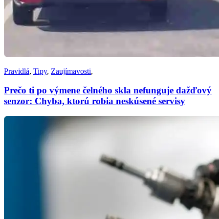
Pravidlá
,
Tipy
,
Zaujímavosti
,
Prečo ti po výmene čelného skla nefunguje dažďový
senzor: Chyba, ktorú robia neskúsené servisy