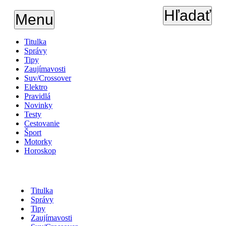
Hľadať
Menu
Titulka
Správy
Tipy
Zaujímavosti
Suv/Crossover
Elektro
Pravidlá
Novinky
Testy
Cestovanie
Šport
Motorky
Horoskop
Titulka
Správy
Tipy
Zaujímavosti