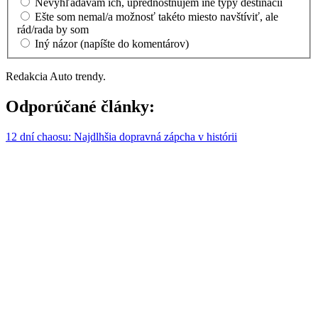
Nevyhľadávam ich, uprednostňujem iné typy destinácií
Ešte som nemal/a možnosť takéto miesto navštíviť, ale
rád/rada by som
Iný názor (napíšte do komentárov)
Redakcia Auto trendy.
Odporúčané články:
12 dní chaosu: Najdlhšia dopravná zápcha v histórii