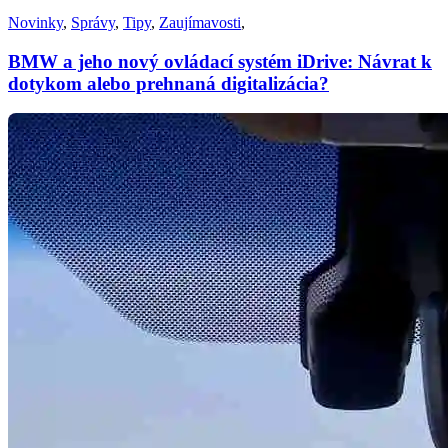
Novinky
,
Správy
,
Tipy
,
Zaujímavosti
,
BMW a jeho nový ovládací systém iDrive: Návrat k
dotykom alebo prehnaná digitalizácia?