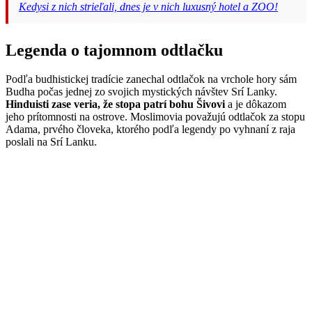
Kedysi z nich strieľali, dnes je v nich luxusný hotel a ZOO!
Legenda o tajomnom odtlačku
Podľa budhistickej tradície zanechal odtlačok na vrchole hory sám
Budha počas jednej zo svojich mystických návštev Srí Lanky.
Hinduisti zase veria, že stopa patrí bohu Šivovi
a je dôkazom
jeho prítomnosti na ostrove. Moslimovia považujú odtlačok za stopu
Adama, prvého človeka, ktorého podľa legendy po vyhnaní z raja
poslali na Srí Lanku.