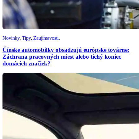
Novinky
,
Tipy
,
Zaujímavosti
,
Čínske automobilky obsadzujú európske továrne:
Záchrana pracovných miest alebo tichý koniec
domácich značiek?