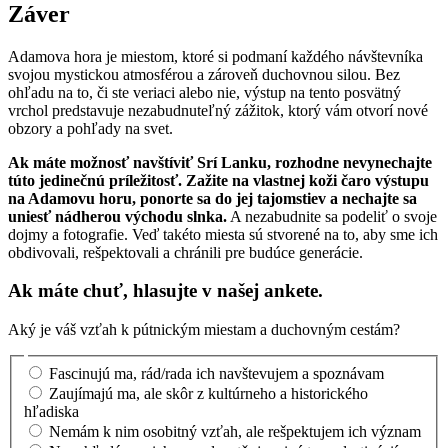
Záver
Adamova hora je miestom, ktoré si podmaní každého návštevníka
svojou mystickou atmosférou a zároveň duchovnou silou. Bez
ohľadu na to, či ste veriaci alebo nie, výstup na tento posvätný
vrchol predstavuje nezabudnuteľný zážitok, ktorý vám otvorí nové
obzory a pohľady na svet.
Ak máte možnosť navštíviť Srí Lanku, rozhodne nevynechajte
túto jedinečnú príležitosť. Zažite na vlastnej koži čaro výstupu
na Adamovu horu, ponorte sa do jej tajomstiev a nechajte sa
uniesť nádherou východu slnka.
A nezabudnite sa podeliť o svoje
dojmy a fotografie. Veď takéto miesta sú stvorené na to, aby sme ich
obdivovali, rešpektovali a chránili pre budúce generácie.
Ak máte chuť, hlasujte v našej ankete.
Aký je váš vzťah k pútnickým miestam a duchovným cestám?
Fascinujú ma, rád/rada ich navštevujem a spoznávam
Zaujímajú ma, ale skôr z kultúrneho a historického
hľadiska
Nemám k nim osobitný vzťah, ale rešpektujem ich význam