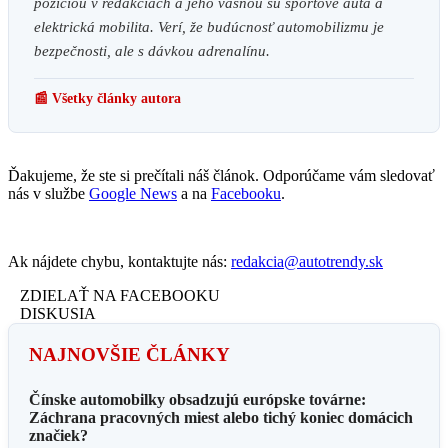
pozíciou v redakciách a jeho vášňou sú športové autá a
elektrická mobilita. Verí, že budúcnosť automobilizmu je
bezpečnosti, ale s dávkou adrenalínu.
📰 Všetky články autora
Ďakujeme, že ste si prečítali náš článok. Odporúčame vám sledovať
nás v službe
Google News
a na
Facebooku
.
Ak nájdete chybu, kontaktujte nás:
redakcia@autotrendy.sk
ZDIELAŤ NA FACEBOOKU
DISKUSIA
NAJNOVŠIE ČLÁNKY
Čínske automobilky obsadzujú európske továrne:
Záchrana pracovných miest alebo tichý koniec domácich
značiek?