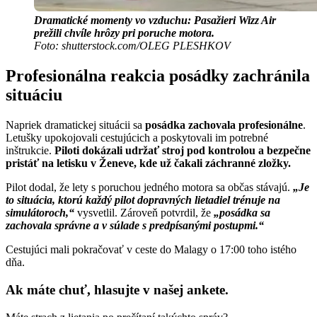
Dramatické momenty vo vzduchu: Pasažieri Wizz Air
prežili chvíle hrôzy pri poruche motora.
Foto: shutterstock.com/OLEG PLESHKOV
Profesionálna reakcia posádky zachránila
situáciu
Napriek dramatickej situácii sa
posádka zachovala profesionálne
.
Letušky upokojovali cestujúcich a poskytovali im potrebné
inštrukcie.
Piloti dokázali udržať stroj pod kontrolou a bezpečne
pristáť na letisku v Ženeve, kde už čakali záchranné zložky.
Pilot dodal, že lety s poruchou jedného motora sa občas stávajú.
„Je
to situácia, ktorú každý pilot dopravných lietadiel trénuje na
simulátoroch,“
vysvetlil. Zároveň potvrdil, že
„posádka sa
zachovala správne a v súlade s predpísanými postupmi.“
Cestujúci mali pokračovať v ceste do Malagy o 17:00 toho istého
dňa.
Ak máte chuť, hlasujte v našej ankete.