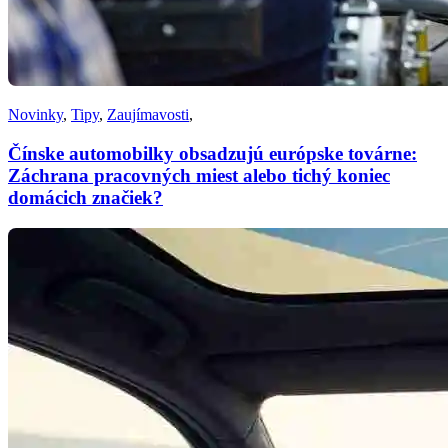
Novinky
,
Tipy
,
Zaujímavosti
,
Čínske automobilky obsadzujú európske továrne:
Záchrana pracovných miest alebo tichý koniec
domácich značiek?