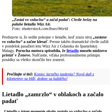
„Zastal vo vzduchu“ a začal padať: Chvíle hrôzy na
palube lietadla Wizz Air.
Foto: shutterstock.com/InsectWorld
Predstavte si, že sedíte pokojne v lietadle, keď zrazu stroj
„zastane
vo vzduchu“
a začne klesať
. Presne takéto dramatické chvíle zažili
v pondelok pasažieri letu Wizz Air z Gdanska do španielskej
Malagy.
Porucha motora spôsobila, že
lietadlo
muselo núdzovo
pristáť v Ženeve.
Našťastie, vďaka profesionálnemu prístupu
posádky sa všetko skončilo bez zranení.
Prečítajte si tiež:
Koniec lacného jazdenia? Nová daň z
kilometrov sa blíži, dotkne sa každého!
Lietadlo „zamrzlo“ v oblakoch a začalo
padať
„Lietadlo v istom momente akoby zastalo vo vzduchu a začalo