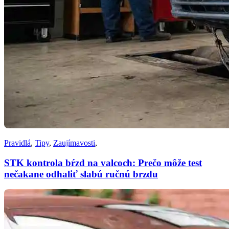
Pravidlá
,
Tipy
,
Zaujímavosti
,
STK kontrola bŕzd na valcoch: Prečo môže test
nečakane odhaliť slabú ručnú brzdu