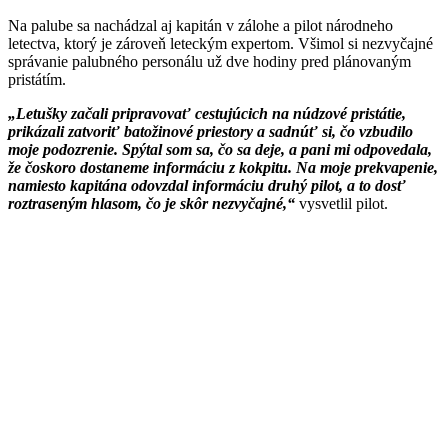
Na palube sa nachádzal aj kapitán v zálohe a pilot národneho
letectva, ktorý je zároveň leteckým expertom. Všimol si nezvyčajné
správanie palubného personálu už dve hodiny pred plánovaným
pristátím.
„Letušky začali pripravovať cestujúcich na núdzové pristátie,
prikázali zatvoriť batožinové priestory a sadnúť si, čo vzbudilo
moje podozrenie. Spýtal som sa, čo sa deje, a pani mi odpovedala,
že čoskoro dostaneme informáciu z kokpitu. Na moje prekvapenie,
namiesto kapitána odovzdal informáciu druhý pilot, a to dosť
roztraseným hlasom, čo je skôr nezvyčajné,“
vysvetlil pilot.