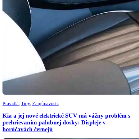
Pravidlá
,
Tipy
,
Zaujímavosti
,
Kia a jej nové elektrické SUV má vážny problém s
prehrievaním palubnej dosky: Displeje v
horúčavách černejú