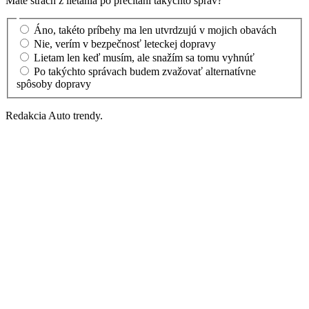
Máte strach z lietania po prečítaní takýchto správ?
Áno, takéto príbehy ma len utvrdzujú v mojich obavách
Nie, verím v bezpečnosť leteckej dopravy
Lietam len keď musím, ale snažím sa tomu vyhnúť
Po takýchto správach budem zvažovať alternatívne
spôsoby dopravy
Redakcia Auto trendy.