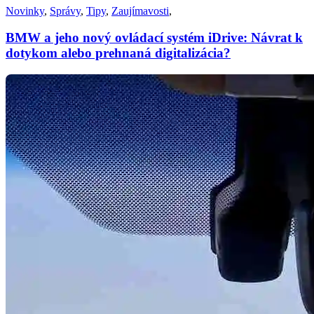
Novinky
,
Správy
,
Tipy
,
Zaujímavosti
,
BMW a jeho nový ovládací systém iDrive: Návrat k
dotykom alebo prehnaná digitalizácia?