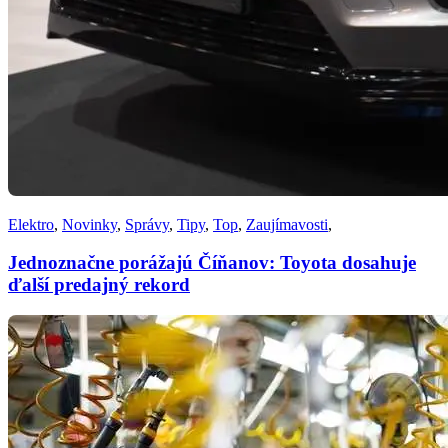
Elektro
,
Novinky
,
Správy
,
Tipy
,
Top
,
Zaujímavosti
,
Jednoznačne porážajú Číňanov: Toyota dosahuje
ďalší predajný rekord