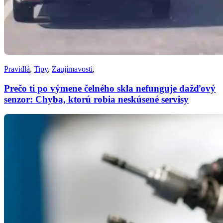
Pravidlá
,
Tipy
,
Zaujímavosti
,
Prečo ti po výmene čelného skla nefunguje dažďový
senzor: Chyba, ktorú robia neskúsené servisy