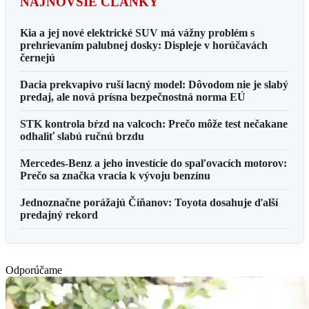
NAJNOVŠIE ČLÁNKY
Kia a jej nové elektrické SUV má vážny problém s
prehrievaním palubnej dosky: Displeje v horúčavách
černejú
Dacia prekvapivo ruší lacný model: Dôvodom nie je slabý
predaj, ale nová prísna bezpečnostná norma EÚ
STK kontrola bŕzd na valcoch: Prečo môže test nečakane
odhaliť slabú ručnú brzdu
Mercedes-Benz a jeho investície do spaľovacích motorov:
Prečo sa značka vracia k vývoju benzínu
Jednoznačne porážajú Číňanov: Toyota dosahuje ďalší
predajný rekord
Odporúčame