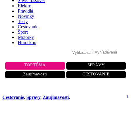
Suv/Crossover
Elektro
Pravidlá
Novinky
Testy
Cestovanie
Šport
Motorky
Horoskop
TOP TÉMA
SPRÁVY
Zaujímavosti
CESTOVANIE
Cestovanie
,
Správy
,
Zaujímavosti
,
1
„Zastal vo vzduchu“ a začal padať:
Chvíle hrôzy na palube lietadla Wizz
Air