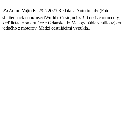
✍️ Autor: Vojto K. 29.5.2025 Redakcia Auto trendy (Foto:
shutterstock.com/InsectWorld). Cestujúci zažili desivé momenty,
keď lietadlo smerujúce z Gdanska do Malagy náhle stratilo výkon
jedného z motorov. Medzi cestujúcimi vypukla...