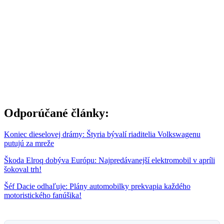
Odporúčané články:
Koniec dieselovej drámy: Štyria bývalí riaditelia Volkswagenu
putujú za mreže
Škoda Elroq dobýva Európu: Najpredávanejší elektromobil v apríli
šokoval trh!
Šéf Dacie odhaľuje: Plány automobilky prekvapia každého
motoristického fanúšika!