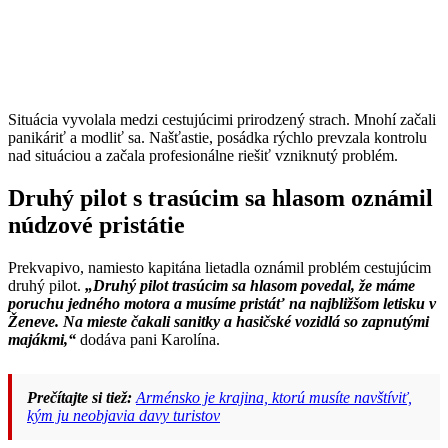
Situácia vyvolala medzi cestujúcimi prirodzený strach. Mnohí začali
panikáriť a modliť sa. Našťastie, posádka rýchlo prevzala kontrolu
nad situáciou a začala profesionálne riešiť vzniknutý problém.
Druhý pilot s trasúcim sa hlasom oznámil
núdzové pristátie
Prekvapivo, namiesto kapitána lietadla oznámil problém cestujúcim
druhý pilot.
„Druhý pilot trasúcim sa hlasom povedal, že máme
poruchu jedného motora a musíme pristáť na najbližšom letisku v
Ženeve. Na mieste čakali sanitky a hasičské vozidlá so zapnutými
majákmi,“
dodáva pani Karolína.
Prečítajte si tiež:
Arménsko je krajina, ktorú musíte navštíviť,
kým ju neobjavia davy turistov