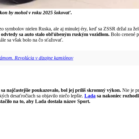
ýkon by mohol v roku 2025 šokovať.
o symbolov nielen Ruska, ale aj minulej éry, keď sa ZSSR držal za ž
a odvtedy sa auto stalo obľúbeným ruským vozidlom.
Bolo cenené p
le sa však bolo na čo sťažovať.
 rámom. Revolúcia v dizajne kamiónov
 najčastejšie poukazovalo, bol jej príliš skromný výkon.
Nie je p
kých desaťročiach sa objavilo niečo lepšie.
Lada
sa nakoniec rozhodla
tačilo na to, aby Lada dostala názov Sport.