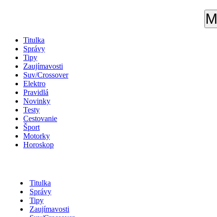
M
Titulka
Správy
Tipy
Zaujímavosti
Suv/Crossover
Elektro
Pravidlá
Novinky
Testy
Cestovanie
Šport
Motorky
Horoskop
Titulka
Správy
Tipy
Zaujímavosti