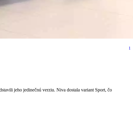
1
j výkon by mohol v roku
vili jeho jedinečnú verziu. Niva dostala variant Sport, čo