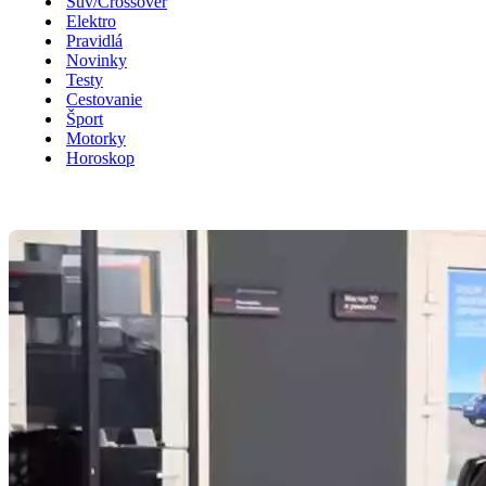
Suv/Crossover
Elektro
Pravidlá
Novinky
Testy
Cestovanie
Šport
Motorky
Horoskop