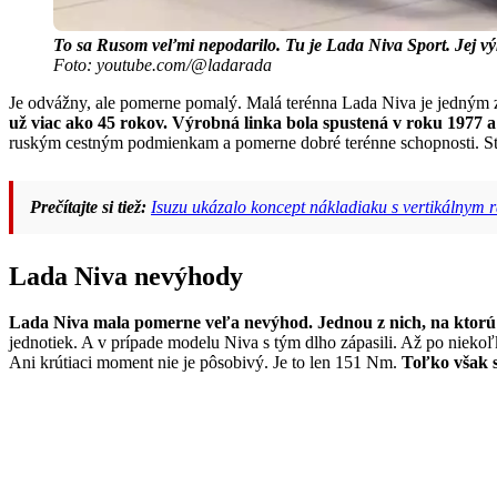
To sa Rusom veľmi nepodarilo. Tu je Lada Niva Sport. Jej v
Foto: youtube.com/@ladarada
Je odvážny, ale pomerne pomalý. Malá terénna Lada Niva je jedným z
už viac ako 45 rokov.
Výrobná linka bola spustená v roku 1977 
ruským cestným podmienkam a pomerne dobré terénne schopnosti. Stá
Prečítajte si tiež:
Isuzu ukázalo koncept nákladiaku s vertikálnym
Lada Niva nevýhody
Lada Niva mala pomerne veľa nevýhod. Jednou z nich, na ktorú sa
jednotiek. A v prípade modelu Niva s tým dlho zápasili. Až po niekoľ
Ani krútiaci moment nie je pôsobivý. Je to len 151 Nm.
Toľko však s