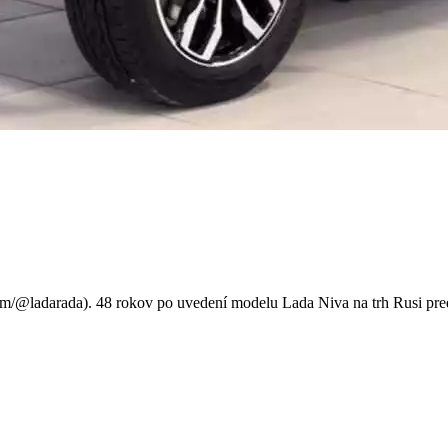
o. Tu je Lada Niva Sport. Je
/@ladarada). 48 rokov po uvedení modelu Lada Niva na trh Rusi predsta