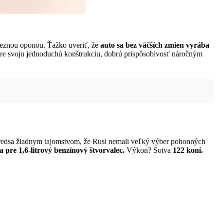
eleznou oponou. Ťažko uveriť, že
auto sa bez väčších zmien vyrába
re svoju jednoduchú konštrukciu, dobrú prispôsobivosť náročným
redsa žiadnym tajomstvom, že Rusi nemali veľký výber pohonných
 pre 1,6-litrový benzínový štvorvalec.
Výkon? Sotva
122 koní.