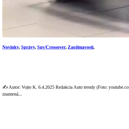
Novinky
,
Správy
,
Suv/Crossover
,
Zaujímavosti
,
To sa Rusom veľmi nepodaril
2025 šokovať.
✍️ Autor: Vojto K. 6.4.2025 Redakcia Auto trendy (Foto: youtube.com
znamená...