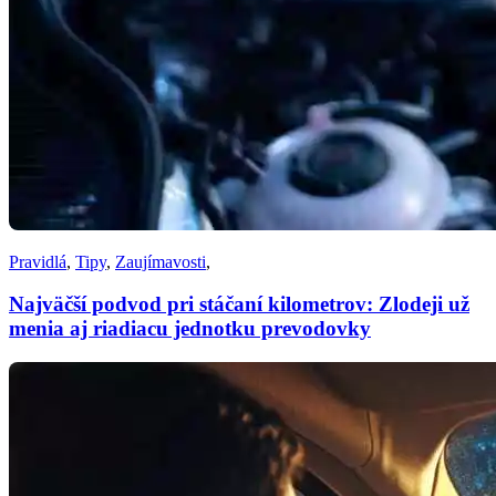
Pravidlá
,
Tipy
,
Zaujímavosti
,
Najväčší podvod pri stáčaní kilometrov: Zlodeji už
menia aj riadiacu jednotku prevodovky