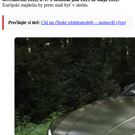
Európski majitelia by preto mali byť v strehu.
Prečítajte si tiež:
Clá na čínske elektromobily – najnovší vývoj