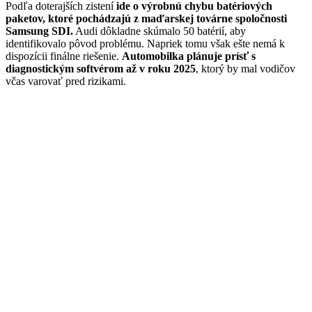
Podľa doterajších zistení
ide o výrobnú chybu batériových
paketov, ktoré pochádzajú z maďarskej továrne spoločnosti
Samsung SDI.
Audi dôkladne skúmalo 50 batérií, aby
identifikovalo pôvod problému. Napriek tomu však ešte nemá k
dispozícii finálne riešenie.
Automobilka plánuje prísť s
diagnostickým softvérom až v roku 2025
, ktorý by mal vodičov
včas varovať pred rizikami.