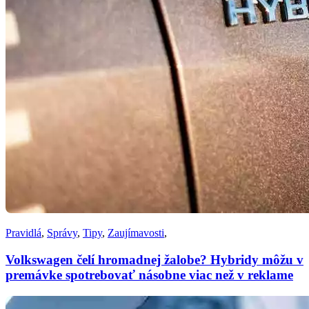
Pravidlá
,
Správy
,
Tipy
,
Zaujímavosti
,
Volkswagen čelí hromadnej žalobe? Hybridy môžu v
premávke spotrebovať násobne viac než v reklame