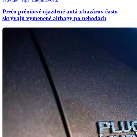
Prečo prémiové ojazdené autá z bazárov často
skrývajú vymenené airbagy po nehodách