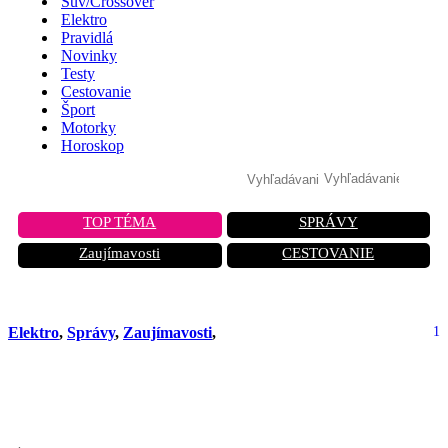
Suv/Crossover
Elektro
Pravidlá
Novinky
Testy
Cestovanie
Šport
Motorky
Horoskop
TOP TÉMA
SPRÁVY
Zaujímavosti
CESTOVANIE
Elektro
,
Správy
,
Zaujímavosti
,
1
Audi varuje: Nedobíjajte svoje plug-in
hybridy, môžu začať horieť!