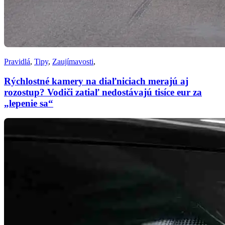
Pravidlá
,
Tipy
,
Zaujímavosti
,
Rýchlostné kamery na diaľniciach merajú aj
rozostup? Vodiči zatiaľ nedostávajú tisíce eur za
„lepenie sa“