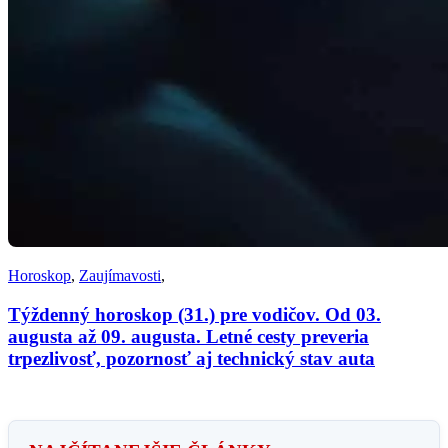
Horoskop
,
Zaujímavosti
,
Týždenný horoskop (31.) pre vodičov. Od 03.
augusta až 09. augusta. Letné cesty preveria
trpezlivosť, pozornosť aj technický stav auta