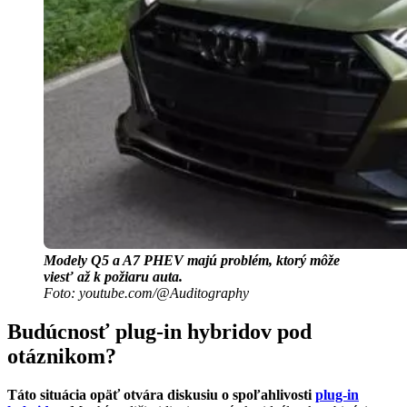
Modely Q5 a A7 PHEV majú problém, ktorý môže
viesť až k požiaru auta.
Foto: youtube.com/@Auditography
Budúcnosť plug-in hybridov pod
otáznikom?
Táto situácia opäť otvára diskusiu o spoľahlivosti
plug-in