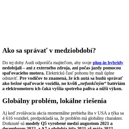
Ako sa správať v medziobdobí?
Do tej doby Audi odporúča majiteľom, aby svoje
plug-in hybridy
nedobíjali – ani z externého zdroja, ani počas jazdy pomocou
spaľovacieho motora.
Elektrickú časť pohonu by mali úplne
odstaviť.
Pre vodičov to znamená, že ich autá sa budú správať
ako bežné spaľovacie vozidlá, no kvôli
„nefunkčným“
batériám
a elektromotoru ich čaká vyššia spotreba paliva a nižší výkon.
Globálny problém, lokálne riešenia
Aj keď zvolávacia akcia momentálne prebieha iba v USA a týka sa
4 616 vozidiel, predpokladá sa, že problém má globálny charakter.
Dotknuté sú
modely Q5 vyrobené medzi augustom 2021 a
decembrom 2022, a A7 z obdobia júla 2021 až mája 2022.