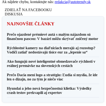
Ak nájdete chybu, kontaktujte nás:
redakcia@autotrendy.sk
ZDIELAŤ NA FACEBOOKU
DISKUSIA
NAJNOVŠIE ČLÁNKY
Prečo ojazdené prémiové autá s malým nájazdom sú
finančnou pascou: V bazári môžu skrývať zničený motor
Rýchlostné kamery na diaľniciach merajú aj rozostup?
Vodiči zatiaľ nedostávajú tisíce eur za „lepenie sa“
Ako fungujú nové inteligentné obmedzovače rýchlosti v
reálnej premávke na slovenských cestách
Prečo Dacia mení logo a stratégiu: Ľudia si myslia, že ide
len o dizajn, no za tým je niečo viac
Hyundai a jeho nová bezpečnostná klietka: Výsledky
crash testov prekvapili aj expertov