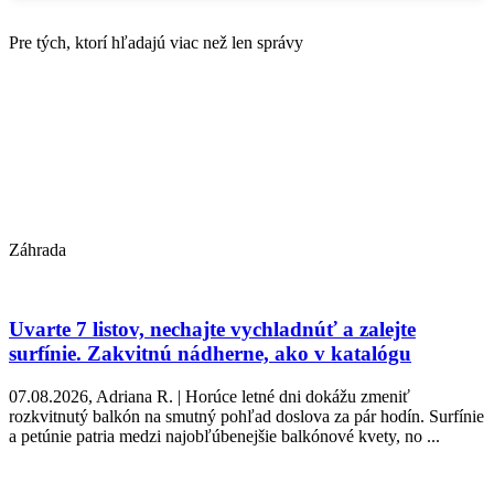
Pre tých, ktorí hľadajú viac než len správy
Záhrada
Uvarte 7 listov, nechajte vychladnúť a zalejte
surfínie. Zakvitnú nádherne, ako v katalógu
07.08.2026, Adriana R. | Horúce letné dni dokážu zmeniť
rozkvitnutý balkón na smutný pohľad doslova za pár hodín. Surfínie
a petúnie patria medzi najobľúbenejšie balkónové kvety, no ...