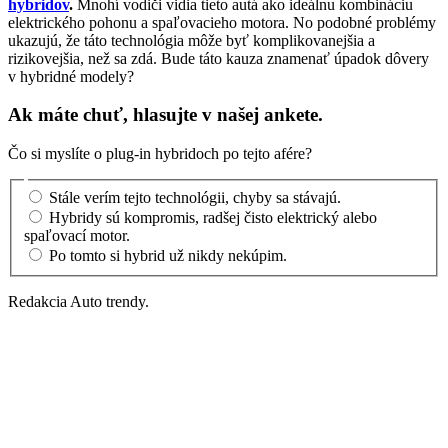
hybridov
.
Mnohí vodiči vidia tieto autá ako ideálnu kombináciu
elektrického pohonu a spaľovacieho motora. No podobné problémy
ukazujú, že táto technológia môže byť komplikovanejšia a
rizikovejšia, než sa zdá. Bude táto kauza znamenať úpadok dôvery
v hybridné modely?
Ak máte chuť, hlasujte v našej ankete.
Čo si myslíte o plug-in hybridoch po tejto afére?
Stále verím tejto technológii, chyby sa stávajú.
Hybridy sú kompromis, radšej čisto elektrický alebo
spaľovací motor.
Po tomto si hybrid už nikdy nekúpim.
Redakcia Auto trendy.