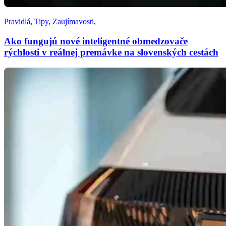
Pravidlá
,
Tipy
,
Zaujímavosti
,
Ako fungujú nové inteligentné obmedzovače
rýchlosti v reálnej premávke na slovenských cestách