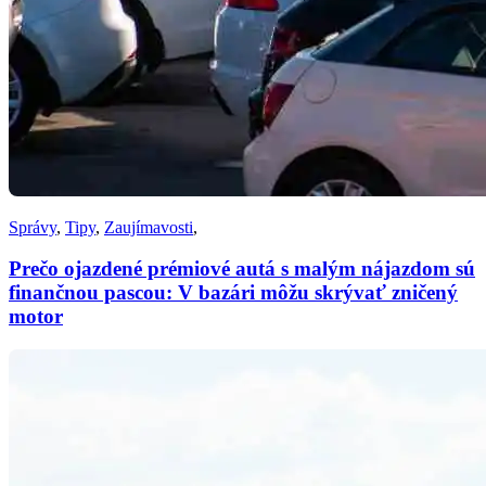
Správy
,
Tipy
,
Zaujímavosti
,
Prečo ojazdené prémiové autá s malým nájazdom sú
finančnou pascou: V bazári môžu skrývať zničený
motor