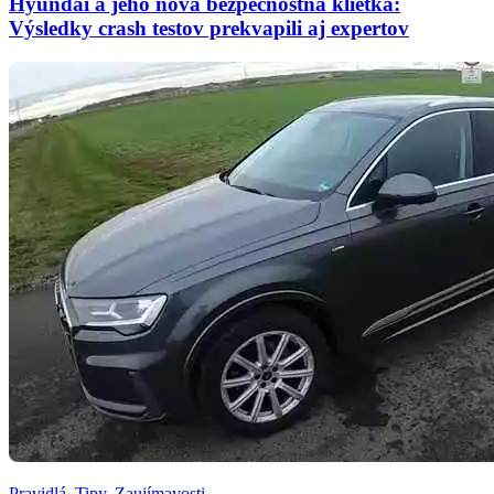
Hyundai a jeho nová bezpečnostná klietka:
Výsledky crash testov prekvapili aj expertov
Pravidlá
,
Tipy
,
Zaujímavosti
,