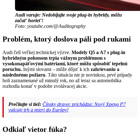
Audi varuje: Nedobíjajte svoje plug-in hybridy, môžu
začať horieť!
Foto: youtube.com/@Auditography
Problém, ktorý doslova páli pod rukami
Audi čelí veľkej technickej výzve.
Modely Q5 a A7 s plug-in
hybridným pohonom trpia vážnym problémom s
vysokonapäťovými batériami, ktoré môžu spôsobiť tepelnú
poruchu.
Inými slovami – môže dôjsť k ich
zahrievaniu a
následnému požiaru
. Táto situácia nie je novinkou, prvé prípady
boli zaznamenané už minulý rok, no až teraz sa automobilka
rozhodla konať v podobe zvolávacej akcie.
Prečítajte si tiež:
Čínsky dravec prichádza: Nový Xpeng P7
valcuje trh a mieri do Európy!
Odkiaľ vietor fúka?