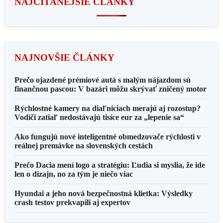
NAJČÍTANEJŠIE ČLÁNKY
NAJNOVŠIE ČLÁNKY
Prečo ojazdené prémiové autá s malým nájazdom sú
finančnou pascou: V bazári môžu skrývať zničený motor
Rýchlostné kamery na diaľniciach merajú aj rozostup?
Vodiči zatiaľ nedostávajú tisíce eur za „lepenie sa“
Ako fungujú nové inteligentné obmedzovače rýchlosti v
reálnej premávke na slovenských cestách
Prečo Dacia mení logo a stratégiu: Ľudia si myslia, že ide
len o dizajn, no za tým je niečo viac
Hyundai a jeho nová bezpečnostná klietka: Výsledky
crash testov prekvapili aj expertov