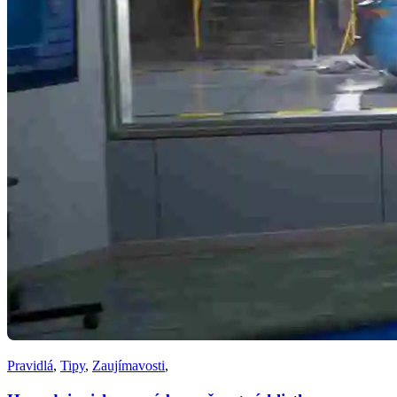
Pravidlá
,
Tipy
,
Zaujímavosti
,