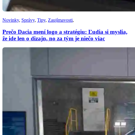
Novinky
,
Správy
,
Tipy
,
Zaujímavosti
,
Prečo Dacia mení logo a stratégiu: Ľudia si myslia,
že ide len o dizajn, no za tým je niečo viac