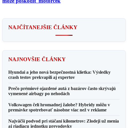
môže poškodiť motorček
NAJČÍTANEJŠIE ČLÁNKY
NAJNOVŠIE ČLÁNKY
Hyundai a jeho nová bezpečnostná klietka: Výsledky
crash testov prekvapili aj expertov
Prečo prémiové ojazdené autá z bazárov často skrývajú
vymenené airbagy po nehodách
Volkswagen čelí hromadnej žalobe? Hybridy môžu v
premávke spotrebovať násobne viac než v reklame
Najväčší podvod pri stáčaní kilometrov: Zlodeji už menia
aj riadiacu jednotku prevodovky