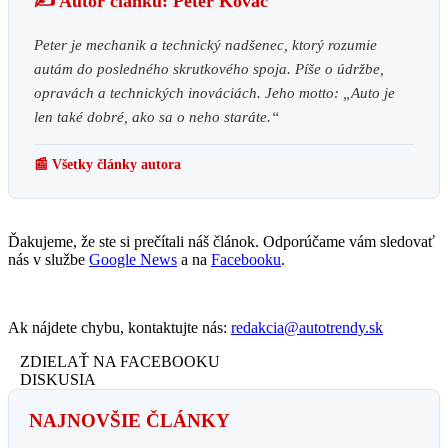
✍️ Autor článku: Peter Kováč
Peter je mechanik a technický nadšenec, ktorý rozumie
autám do posledného skrutkového spoja. Píše o údržbe,
opravách a technických inováciách. Jeho motto: „Auto je
len také dobré, ako sa o neho staráte.“
📰 Všetky články autora
Ďakujeme, že ste si prečítali náš článok. Odporúčame vám sledovať
nás v službe
Google News
a na
Facebooku
.
Ak nájdete chybu, kontaktujte nás:
redakcia@autotrendy.sk
ZDIELAŤ NA FACEBOOKU
DISKUSIA
NAJNOVŠIE ČLÁNKY