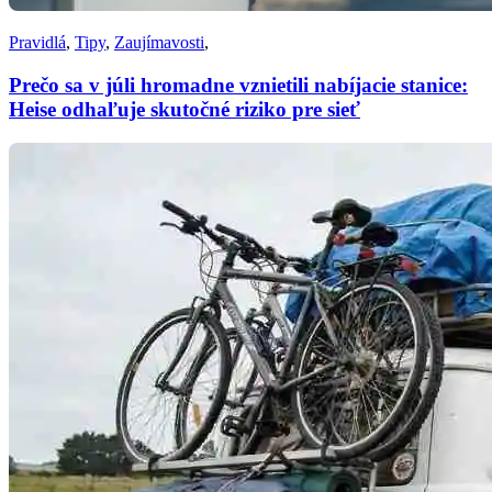
Pravidlá
,
Tipy
,
Zaujímavosti
,
Prečo sa v júli hromadne vznietili nabíjacie stanice:
Heise odhaľuje skutočné riziko pre sieť