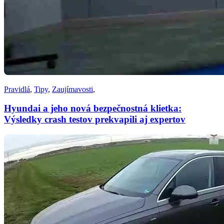
Pravidlá
,
Tipy
,
Zaujímavosti
,
Hyundai a jeho nová bezpečnostná klietka:
Výsledky crash testov prekvapili aj expertov