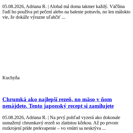
05.08.2026, Adriana R. | Alobal má doma takmer každý. Väčšina
ľudí ho používa pri pečení alebo na balenie potravín, no len málokto
vie, že dokáže výrazne uľahčiť ...
Kuchyňa
Chrumká ako najlepší rezeň, no mäso v ňom
nenájdete. Tento japonský recept si zamilujete
05.08.2026, Adriana R. | Na prvý pohľad vyzerá ako dokonale
usmažený chrumkavý rezeň so zlatistou kôrkou. Až po prvom
rozkrojení príde prekvapenie – vo vnútri sa neskrýva ...