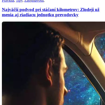
Pravidlá
,
Tipy
,
Zaujímavosti
,
Najväčší podvod pri stáčaní kilometrov: Zlodeji už
menia aj riadiacu jednotku prevodovky