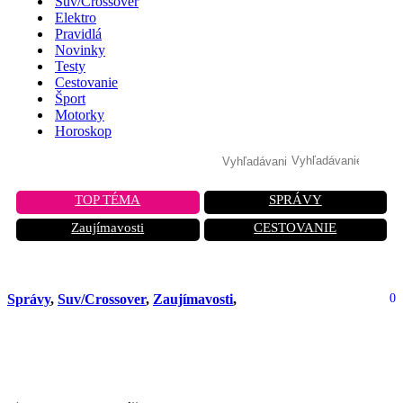
Suv/Crossover
Elektro
Pravidlá
Novinky
Testy
Cestovanie
Šport
Motorky
Horoskop
TOP TÉMA
SPRÁVY
Zaujímavosti
CESTOVANIE
Správy
,
Suv/Crossover
,
Zaujímavosti
,
0
2025 Omoda 5: uvedenie verzie 4×4
cenovo dostupného čínskeho SUV