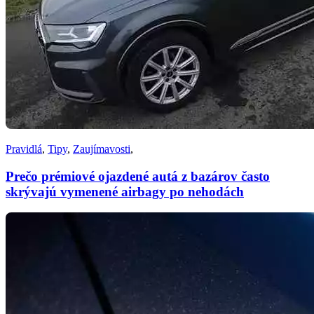
Pravidlá
,
Tipy
,
Zaujímavosti
,
Prečo prémiové ojazdené autá z bazárov často
skrývajú vymenené airbagy po nehodách