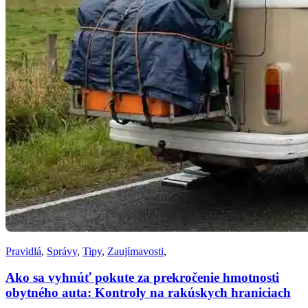
Pravidlá
,
Správy
,
Tipy
,
Zaujímavosti
,
Ako sa vyhnúť pokute za prekročenie hmotnosti
obytného auta: Kontroly na rakúskych hraniciach