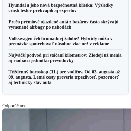
Hyundai a jeho nová bezpečnostná klietka: Výsledky
crash testov prekvapili aj expertov
Prečo prémiové ojazdené autá z bazárov často skrývajú
vymenené airbagy po nehodách
Volkswagen čelí hromadnej žalobe? Hybridy môžu v
premávke spotrebovať násobne viac než v reklame
Najväčší podvod pri stáčaní kilometrov: Zlodeji už menia
aj riadiacu jednotku prevodovky
Týždenný horoskop (31.) pre vodičov. Od 03. augusta až
09. augusta. Letné cesty preveria trpezlivosť, pozornosť
aj technický stav auta
Odporúčame