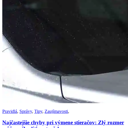
Pravidlá
,
Správy
,
Tipy
,
Zaujímavosti
,
Najčastejšie chyby pri výmene stieračov: Zlý rozmer