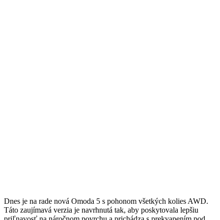
Dnes je na rade nová Omoda 5 s pohonom všetkých kolies AWD.
Táto zaujímavá verzia je navrhnutá tak, aby poskytovala lepšiu
priľnavosť na náročnom povrchu a prichádza s prekvapením pod