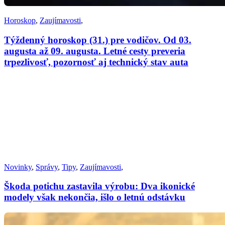
Horoskop
,
Zaujímavosti
,
Týždenný horoskop (31.) pre vodičov. Od 03.
augusta až 09. augusta. Letné cesty preveria
trpezlivosť, pozornosť aj technický stav auta
Novinky
,
Správy
,
Tipy
,
Zaujímavosti
,
Škoda potichu zastavila výrobu: Dva ikonické
modely však nekončia, išlo o letnú odstávku