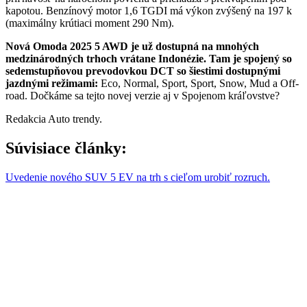
kapotou. Benzínový motor 1,6 TGDI má výkon zvýšený na 197 k
(maximálny krútiaci moment 290 Nm).
Nová Omoda 2025 5 AWD je už dostupná na mnohých
medzinárodných trhoch vrátane Indonézie. Tam je spojený so
sedemstupňovou prevodovkou DCT so šiestimi dostupnými
jazdnými režimami:
Eco, Normal, Sport, Sport, Snow, Mud a Off-
road. Dočkáme sa tejto novej verzie aj v Spojenom kráľovstve?
Redakcia Auto trendy.
Súvisiace články:
Uvedenie nového SUV 5 EV na trh s cieľom urobiť rozruch.