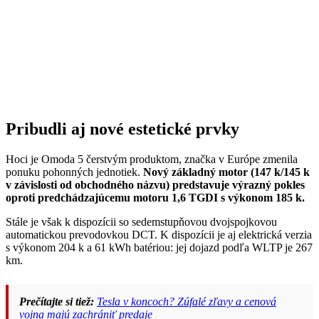
Pribudli aj nové estetické prvky
Hoci je Omoda 5 čerstvým produktom, značka v Európe zmenila
ponuku pohonných jednotiek.
Nový základný motor (147 k/145 k
v závislosti od obchodného názvu) predstavuje výrazný pokles
oproti predchádzajúcemu motoru 1,6 TGDI s výkonom 185 k.
Stále je však k dispozícii so sedemstupňovou dvojspojkovou
automatickou prevodovkou DCT. K dispozícii je aj elektrická verzia
s výkonom 204 k a 61 kWh batériou: jej dojazd podľa WLTP je 267
km.
Prečítajte si tiež:
Tesla v koncoch? Zúfalé zľavy a cenová
vojna majú zachrániť predaje