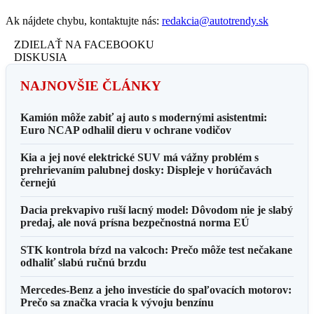
Ak nájdete chybu, kontaktujte nás:
redakcia@autotrendy.sk
ZDIELAŤ NA FACEBOOKU
DISKUSIA
NAJNOVŠIE ČLÁNKY
Kamión môže zabiť aj auto s modernými asistentmi:
Euro NCAP odhalil dieru v ochrane vodičov
Kia a jej nové elektrické SUV má vážny problém s
prehrievaním palubnej dosky: Displeje v horúčavách
černejú
Dacia prekvapivo ruší lacný model: Dôvodom nie je slabý
predaj, ale nová prísna bezpečnostná norma EÚ
STK kontrola bŕzd na valcoch: Prečo môže test nečakane
odhaliť slabú ručnú brzdu
Mercedes-Benz a jeho investície do spaľovacích motorov:
Prečo sa značka vracia k vývoju benzínu