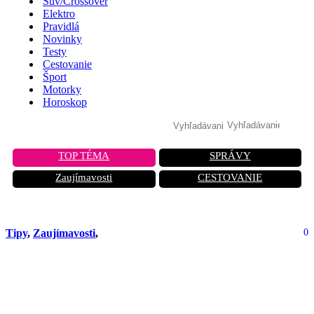
Suv/Crossover
Elektro
Pravidlá
Novinky
Testy
Cestovanie
Šport
Motorky
Horoskop
TOP TÉMA
SPRÁVY
Zaujímavosti
CESTOVANIE
Tipy
,
Zaujímavosti
,
0
Prekvapujúco jednoduchý trik, ako
vrátiť život vašim špinavým
autorohožiam – a to bez potu!