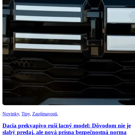
Novinky
,
Tipy
,
Zaujímavosti
,
Dacia prekvapivo ruší lacný model: Dôvodom nie je
slabý predaj, ale nová prísna bezpečnostná norma