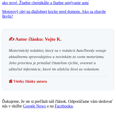
ako nové. Žiadne chemikálie a žiadne umývanie auta
Motorový olej na dlažobnej kocke pred domom. Ako sa zbavíte
škvŕn?
✍️ Autor článku: Vojto K.
Motoristický redaktor, ktorý sa v redakcii AutoTrendy venuje
aktuálnemu spravodajstvu a novinkám zo sveta motorizmu.
Jeho prioritou je prinášať čitateľom rýchle, overené a
užitočné informácie, ktoré im uľahčia život za volantom.
📰 Všetky články autora
Ďakujeme, že ste si prečítali náš článok. Odporúčame vám sledovať
nás v službe
Google News
a na
Facebooku
.