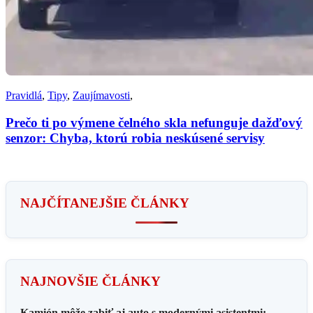
Pravidlá
,
Tipy
,
Zaujímavosti
,
Prečo ti po výmene čelného skla nefunguje dažďový
senzor: Chyba, ktorú robia neskúsené servisy
NAJČÍTANEJŠIE ČLÁNKY
NAJNOVŠIE ČLÁNKY
Kamión môže zabiť aj auto s modernými asistentmi: