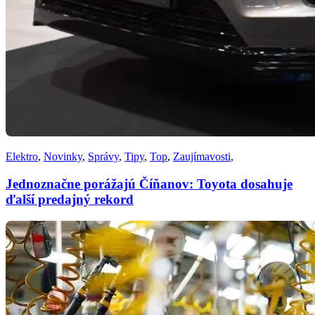
Elektro
,
Novinky
,
Správy
,
Tipy
,
Top
,
Zaujímavosti
,
Jednoznačne porážajú Číňanov: Toyota dosahuje
ďalší predajný rekord