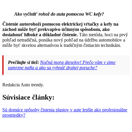
Ako vyčistiť rohož do auta pomocou WC kefy?
Čistenie autorohoží pomocou elektrickej vŕtačky a kefy na
záchod môže byť prekvapivo účinným spôsobom, ako
dosiahnuť hlboké a dôkladné čistenie.
Táto metóda, hoci na prvý
pohľad netradičná, ponúka nový pohľad na údržbu automobilov a
môže byť skvelou alternatívou k tradičným čistiacim technikám.
Prečítajte si tiež:
Nočná mora dieselov! Prečo vám v zime
zamrzne nafta a ako sa vyhnúť drahej poruche?
Redakcia Auto trendy.
Súvisiace články:
Sú domáce spôsoby čistenia plastov v aute lepšie ako profesionálne
prostriedky?