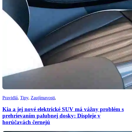
Pravidlá
,
Tipy
,
Zaujímavosti
,
Kia a jej nové elektrické SUV má vážny problém s
prehrievaním palubnej dosky: Displeje v
horúčavách černejú