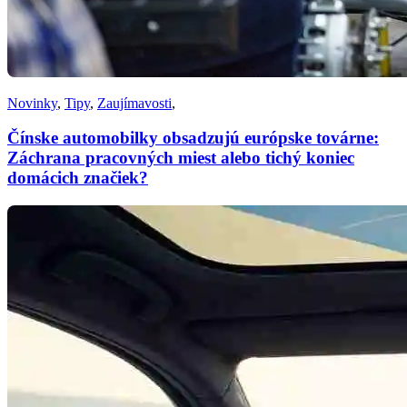
Novinky
,
Tipy
,
Zaujímavosti
,
Čínske automobilky obsadzujú európske továrne:
Záchrana pracovných miest alebo tichý koniec
domácich značiek?