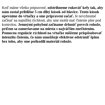
Keď máme všetko pripravené,
odstrihneme rukoväť kefy tak, aby
nám zostal približne 5 cm dlhý kúsok od hlavice. Tento kúsok
upevníme do vŕtačky a sme pripravení začať.
Je nevyhnutné
začínať na najnižšej rýchlosti, aby sme mohli mať čistenie plne pod
kontrolou.
Jemnými pohybmi začíname drhnúť povrch rohože,
pričom sa zameriavame na miesta s najväčším znečistením.
Pomocou regulácie rýchlosti na vŕtačke môžeme prispôsobovať
intenzitu čistenia, čo nám umožňuje efektívne odstrániť špinu
bez toho, aby sme poškodili materiál rohože.