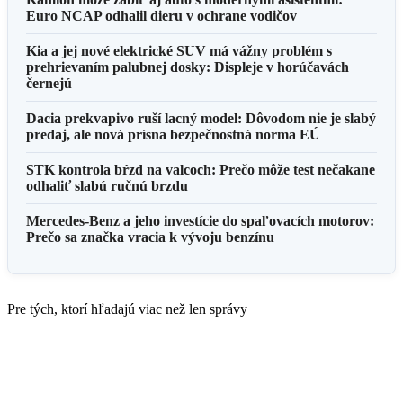
Euro NCAP odhalil dieru v ochrane vodičov
Kia a jej nové elektrické SUV má vážny problém s
prehrievaním palubnej dosky: Displeje v horúčavách
černejú
Dacia prekvapivo ruší lacný model: Dôvodom nie je slabý
predaj, ale nová prísna bezpečnostná norma EÚ
STK kontrola bŕzd na valcoch: Prečo môže test nečakane
odhaliť slabú ručnú brzdu
Mercedes-Benz a jeho investície do spaľovacích motorov:
Prečo sa značka vracia k vývoju benzínu
Pre tých, ktorí hľadajú viac než len správy