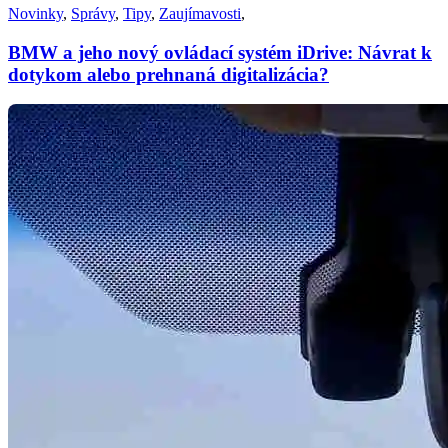
Novinky
,
Správy
,
Tipy
,
Zaujímavosti
,
BMW a jeho nový ovládací systém iDrive: Návrat k
dotykom alebo prehnaná digitalizácia?