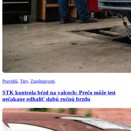
Pravidlá
,
Tipy
,
Zaujímavosti
,
STK kontrola bŕzd na valcoch: Prečo môže test
nečakane odhaliť slabú ručnú brzdu