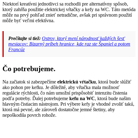
Niektorí kreatívni jednotlivci sa rozhodli pre alternatívny spôsob,
ktorý zahŕňa použitie elektrickej vŕtačky a kefy na WC. Táto metóda
môže na prvý pohľad znieť netradične, avšak pri správnom použití
môže byť veľmi efektívna.
Prečítajte si tiež:
Ostrov, ktorý mení národnosť každých šesť
mesiacov: Bizarný príbeh hranice, kde raz ste Španiel a potom
Francúz
Čo potrebujeme.
Na začiatok si zabezpečíme
elektrickú vŕtačku
, ktorá bude slúžiť
ako pohon pre kefku. Je dôležité, aby vŕtačka mala možnosť
regulácie rýchlosti, čo nám umožní prispôsobiť intenzitu čistenia
podľa potreby. Ďalej potrebujeme
kefu na WC
, ktorá bude našim
hlavným čistiacim nástrojom. Pri výbere kefy je vhodné zvoliť takú,
ktorá má pevné, ale zároveň dostatočne jemné štetiny, aby
nepoškodila povrch rohože.