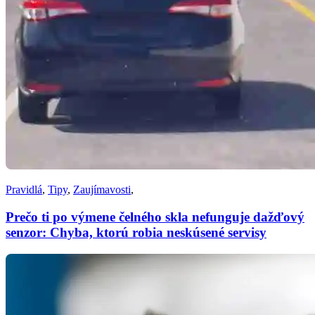
Pravidlá
,
Tipy
,
Zaujímavosti
,
Prečo ti po výmene čelného skla nefunguje dažďový
senzor: Chyba, ktorú robia neskúsené servisy