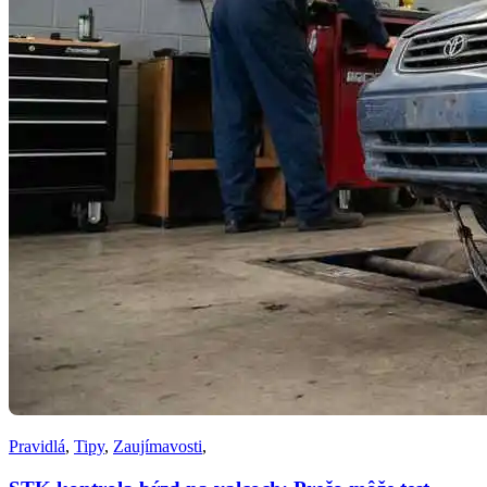
Pravidlá
,
Tipy
,
Zaujímavosti
,