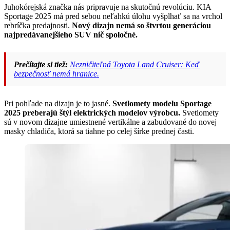
Juhokórejská značka nás pripravuje na skutočnú revolúciu. KIA
Sportage 2025 má pred sebou neľahkú úlohu vyšplhať sa na vrchol
rebríčka predajnosti.
Nový dizajn nemá so štvrtou generáciou
najpredávanejšieho SUV nič spoločné.
Prečítajte si tiež:
Nezničiteľná Toyota Land Cruiser: Keď
bezpečnosť nemá hranice.
Pri pohľade na dizajn je to jasné.
Svetlomety modelu Sportage
2025 preberajú štýl elektrických modelov výrobcu.
Svetlomety
sú v novom dizajne umiestnené vertikálne a zabudované do novej
masky chladiča, ktorá sa tiahne po celej šírke prednej časti.