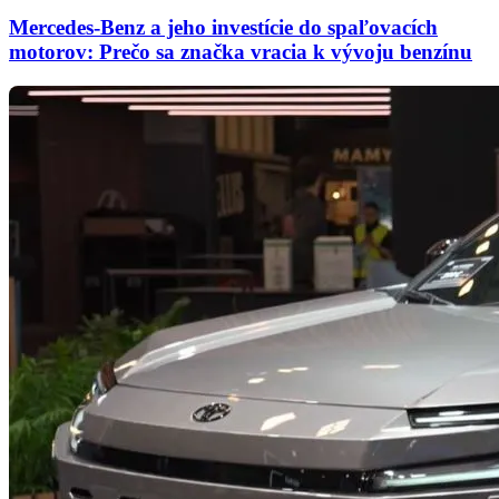
Mercedes-Benz a jeho investície do spaľovacích
motorov: Prečo sa značka vracia k vývoju benzínu