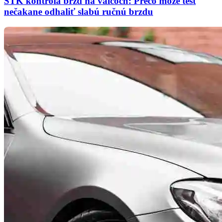
STK kontrola bŕzd na valcoch: Prečo môže test
nečakane odhaliť slabú ručnú brzdu