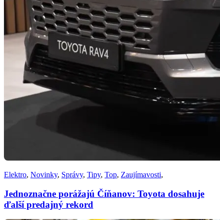
Elektro
,
Novinky
,
Správy
,
Tipy
,
Top
,
Zaujímavosti
,
Jednoznačne porážajú Číňanov: Toyota dosahuje
ďalší predajný rekord