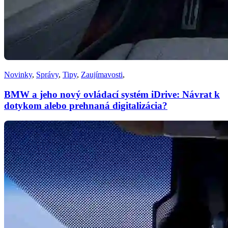
Novinky
,
Správy
,
Tipy
,
Zaujímavosti
,
BMW a jeho nový ovládací systém iDrive: Návrat k
dotykom alebo prehnaná digitalizácia?