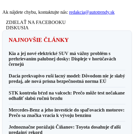
Ak nájdete chybu, kontaktujte nás:
redakcia@autotrendy.sk
ZDIELAŤ NA FACEBOOKU
DISKUSIA
NAJNOVŠIE ČLÁNKY
Kia a jej nové elektrické SUV má vážny problém s
prehrievaním palubnej dosky: Displeje v horúčavách
černejú
Dacia prekvapivo ruší lacný model: Dôvodom nie je slabý
predaj, ale nová prísna bezpečnostná norma EÚ
STK kontrola bŕzd na valcoch: Prečo môže test nečakane
odhaliť slabú ručnú brzdu
Mercedes-Benz a jeho investície do spaľovacích motorov:
Prečo sa značka vracia k vývoju benzínu
Jednoznačne porážajú Číňanov: Toyota dosahuje ďalší
predajný rekord