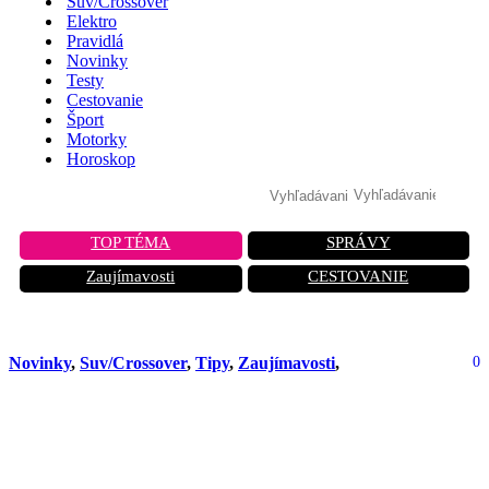
Suv/Crossover
Elektro
Pravidlá
Novinky
Testy
Cestovanie
Šport
Motorky
Horoskop
TOP TÉMA
SPRÁVY
Zaujímavosti
CESTOVANIE
Novinky
,
Suv/Crossover
,
Tipy
,
Zaujímavosti
,
0
Žiadny facelift. Najpredávanejšie SUV
značky KIA prejde zásadnou
modernizáciou