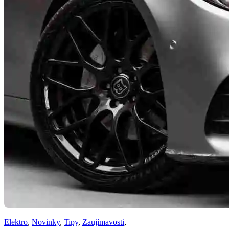
Elektro
,
Novinky
,
Tipy
,
Zaujímavosti
,