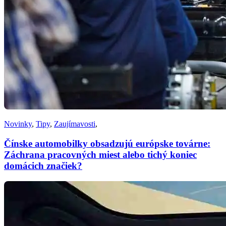
Novinky
,
Tipy
,
Zaujímavosti
,
Čínske automobilky obsadzujú európske továrne:
Záchrana pracovných miest alebo tichý koniec
domácich značiek?