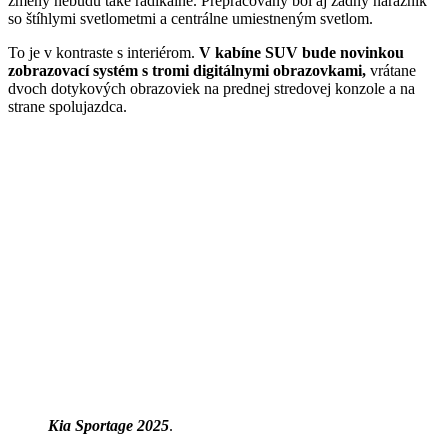
zmeny nebudú také radikálne. Prepracovaný bol aj zadný nárazník
so štíhlymi svetlometmi a centrálne umiestneným svetlom.
To je v kontraste s interiérom.
V kabíne SUV bude novinkou
zobrazovací systém s tromi digitálnymi obrazovkami,
vrátane
dvoch dotykových obrazoviek na prednej stredovej konzole a na
strane spolujazdca.
Kia Sportage 2025
.