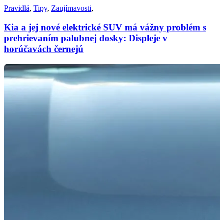
Pravidlá
,
Tipy
,
Zaujímavosti
,
Kia a jej nové elektrické SUV má vážny problém s
prehrievaním palubnej dosky: Displeje v
horúčavách černejú