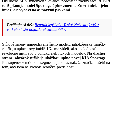
Obľúbené SUV mnohých Slovákov nedostane žiadny facelift.
KIA
totiž plánuje model Sportage úplne zmeniť. Zmení nielen jeho
imidž, ale vybaví ho aj novými prvkami.
Prečítajte si tiež:
Renault lepší ako Tesla! Nečakaný víťaz
veľkého testu dojazdu elektromobilov
Štýlové zmeny najpredávanejšieho modelu juhokórejskej značky
zahŕňajú úplne nový imidž. Už sme videli, ako spoločnosť
revolučne mení svoju ponuku elektrických modelov.
Na druhej
strane, obrázok nižšie je ukážkou úplne novej KIA Sportage.
Pre súperov v módnom segmente je to náznak, že značka nešetrí na
tom, aby bola na vrchole rebríčka predajnosti.