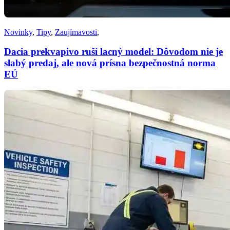
Novinky
,
Tipy
,
Zaujímavosti
,
Dacia prekvapivo ruší lacný model: Dôvodom nie je
slabý predaj, ale nová prísna bezpečnostná norma
EÚ