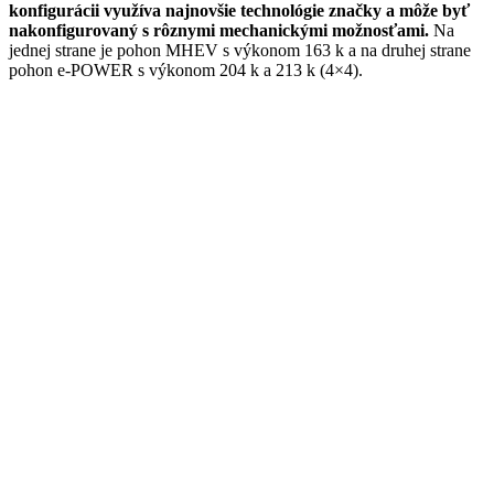
konfigurácii využíva najnovšie technológie značky a môže byť
nakonfigurovaný s rôznymi mechanickými možnosťami.
Na
jednej strane je pohon MHEV s výkonom 163 k a na druhej strane
pohon e-POWER s výkonom 204 k a 213 k (4×4).