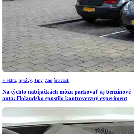
Elektro
,
Správy
,
Tipy
,
Zaujímavosti
,
Na týchto nabíjačkách môžu parkovať aj benzínové
autá: Holandsko spustilo kontroverzný experiment