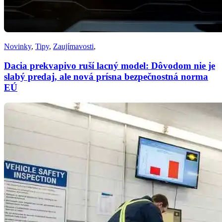
Novinky
,
Tipy
,
Zaujímavosti
,
Dacia prekvapivo ruší lacný model: Dôvodom nie je
slabý predaj, ale nová prísna bezpečnostná norma
EÚ