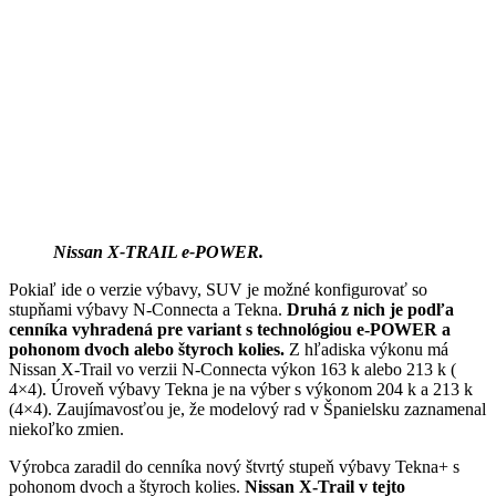
Nissan X-TRAIL e-POWER.
Pokiaľ ide o verzie výbavy, SUV je možné konfigurovať so
stupňami výbavy N-Connecta a Tekna.
Druhá z nich je podľa
cenníka vyhradená pre variant s technológiou e-POWER a
pohonom dvoch alebo štyroch kolies.
Z hľadiska výkonu má
Nissan X-Trail vo verzii N-Connecta výkon 163 k alebo 213 k (
4×4). Úroveň výbavy Tekna je na výber s výkonom 204 k a 213 k
(4×4). Zaujímavosťou je, že modelový rad v Španielsku zaznamenal
niekoľko zmien.
Výrobca zaradil do cenníka nový štvrtý stupeň výbavy Tekna+ s
pohonom dvoch a štyroch kolies.
Nissan X-Trail v tejto