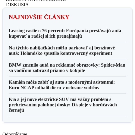
DISKUSIA
NAJNOVŠIE ČLÁNKY
Leasing rastie o 76 percent: Európania prestávajú autá
kupovať a radšej si ich prenajímajú
Na týchto nabíjačkách môžu parkovať aj benzínové
autá: Holandsko spustilo kontroverzný experiment
BMW zmenilo autá na reklamné obrazovky: Spider-Man
sa vodičom zobrazil priamo v kokpite
Kamión môže zabiť aj auto s modernými asistentmi:
Euro NCAP odhalil dieru v ochrane vodičov
Kia a jej nové elektrické SUV má vážny problém s
prehrievaním palubnej dosky: Displeje v horúčavách
černejú
Odporúčame