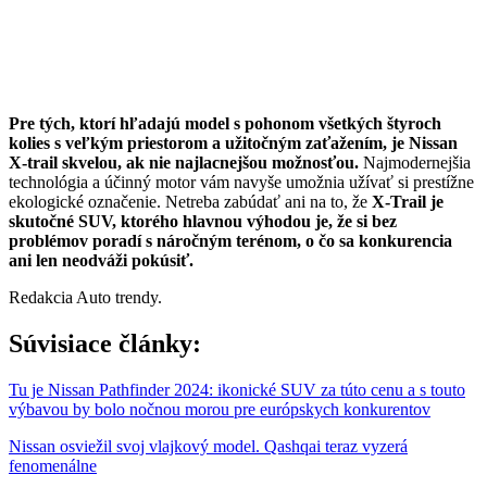
Pre tých, ktorí hľadajú model s pohonom všetkých štyroch
kolies s veľkým priestorom a užitočným zaťažením, je Nissan
X-trail skvelou, ak nie najlacnejšou možnosťou.
Najmodernejšia
technológia a účinný motor vám navyše umožnia užívať si prestížne
ekologické označenie. Netreba zabúdať ani na to, že
X-Trail je
skutočné SUV, ktorého hlavnou výhodou je, že si bez
problémov poradí s náročným terénom, o čo sa konkurencia
ani len neodváži pokúsiť.
Redakcia Auto trendy.
Súvisiace články:
Tu je Nissan Pathfinder 2024: ikonické SUV za túto cenu a s touto
výbavou by bolo nočnou morou pre európskych konkurentov
Nissan osviežil svoj vlajkový model. Qashqai teraz vyzerá
fenomenálne