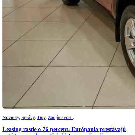
Novinky
,
Správy
,
Tipy
,
Zaujímavosti
,
Leasing rastie o 76 percent: Európania prestávajú