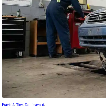
Pravidlá
,
Tipy
,
Zaujímavosti
,