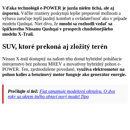
Vďaka technológii e-POWER je jazda nielen tichá, ale aj
úsporná.
Väčšie rozmery poskytujú lepšie prepravné možnosti a
výbava zaručuje lepší jazdný komfort a ovládateľnosť ako v prípade
modelu Qashqai. Niet divu, že
mnohí sa rozhodli vzdať sa
špičkového Nissanu Qashqai v prospech chudobnejšieho
modelu X-Trail.
SUV, ktoré prekoná aj zložitý terén
Nissan X-trail dostupný na našom trhu dostal hybridné poháňacie
ústrojenstvo bez pohonu MHEV a inovatívny hybridný pohon e-
POWER. Ten, zjednodušene povedané,
využíva elektromotor na
pohon kolies a benzínový motor funguje ako generátor energie.
Prečítajte si tiež:
Fiat oznamuje modelovú ofenzívu. O dva
roky sa okrem iného objaví nový model Tipo