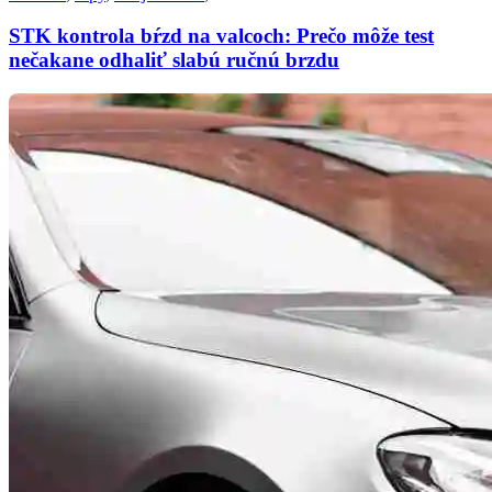
STK kontrola bŕzd na valcoch: Prečo môže test
nečakane odhaliť slabú ručnú brzdu