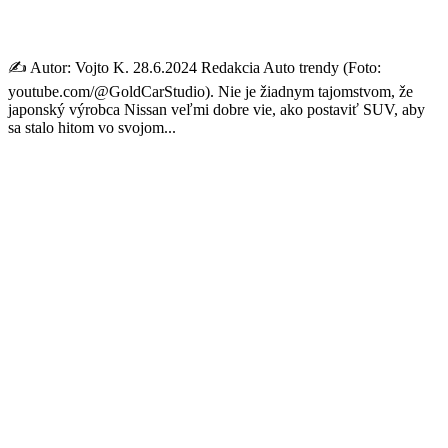
každom ohľade
✍️ Autor: Vojto K. 28.6.2024 Redakcia Auto trendy (Foto:
youtube.com/@GoldCarStudio). Nie je žiadnym tajomstvom, že
japonský výrobca Nissan veľmi dobre vie, ako postaviť SUV, aby
sa stalo hitom vo svojom...