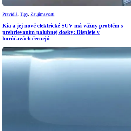
Pravidlá
,
Tipy
,
Zaujímavosti
,
Kia a jej nové elektrické SUV má vážny problém s
prehrievaním palubnej dosky: Displeje v
horúčavách černejú