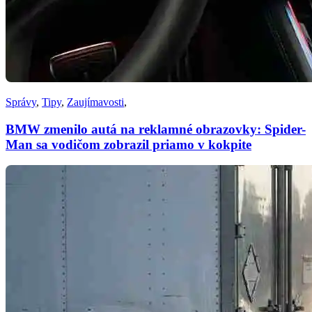
Správy
,
Tipy
,
Zaujímavosti
,
BMW zmenilo autá na reklamné obrazovky: Spider-
Man sa vodičom zobrazil priamo v kokpite