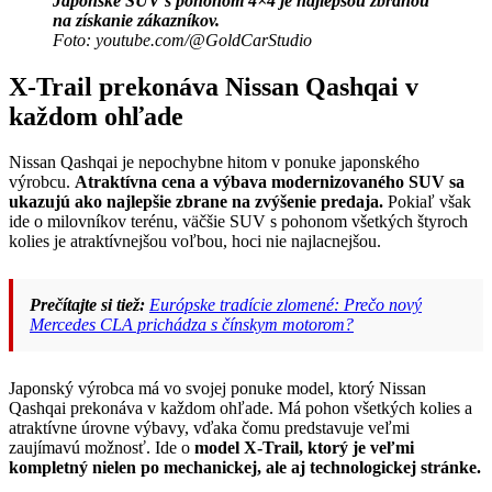
Japonské SUV s pohonom 4×4 je najlepšou zbraňou
na získanie zákazníkov.
Foto: youtube.com/@GoldCarStudio
X-Trail prekonáva Nissan Qashqai v
každom ohľade
Nissan Qashqai je nepochybne hitom v ponuke japonského
výrobcu.
Atraktívna cena a výbava modernizovaného SUV sa
ukazujú ako najlepšie zbrane na zvýšenie predaja.
Pokiaľ však
ide o milovníkov terénu, väčšie SUV s pohonom všetkých štyroch
kolies je atraktívnejšou voľbou, hoci nie najlacnejšou.
Prečítajte si tiež:
Európske tradície zlomené: Prečo nový
Mercedes CLA prichádza s čínskym motorom?
Japonský výrobca má vo svojej ponuke model, ktorý Nissan
Qashqai prekonáva v každom ohľade. Má pohon všetkých kolies a
atraktívne úrovne výbavy, vďaka čomu predstavuje veľmi
zaujímavú možnosť. Ide o
model X-Trail, ktorý je veľmi
kompletný nielen po mechanickej, ale aj technologickej stránke.