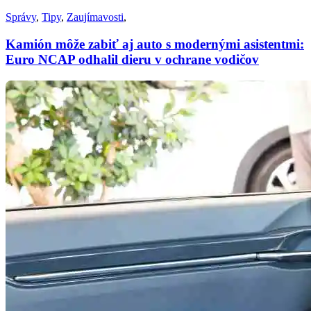
Správy
,
Tipy
,
Zaujímavosti
,
Kamión môže zabiť aj auto s modernými asistentmi:
Euro NCAP odhalil dieru v ochrane vodičov