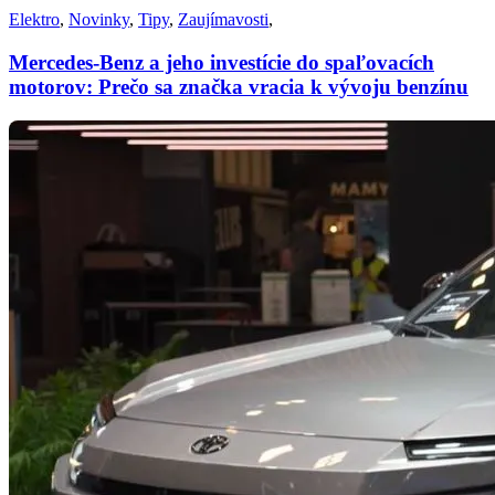
Elektro
,
Novinky
,
Tipy
,
Zaujímavosti
,
Mercedes-Benz a jeho investície do spaľovacích
motorov: Prečo sa značka vracia k vývoju benzínu