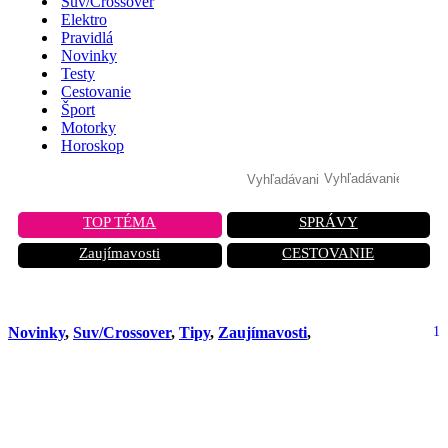
Suv/Crossover
Elektro
Pravidlá
Novinky
Testy
Cestovanie
Šport
Motorky
Horoskop
TOP TÉMA
SPRÁVY
Zaujímavosti
CESTOVANIE
Novinky
,
Suv/Crossover
,
Tipy
,
Zaujímavosti
,
1
Japonské SUV s pohonom 4×4 je
najlepšou zbraňou na získanie
zákazníkov. Prekonáva Qashqai v