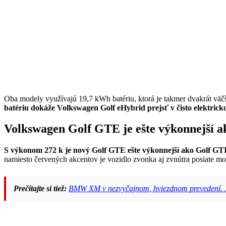
Oba modely využívajú 19,7 kWh batériu, ktorá je takmer dvakrát 
batériu dokáže Volkswagen Golf eHybrid prejsť v čisto elektrick
Volkswagen Golf GTE je ešte výkonnejší 
S výkonom 272 k je nový Golf GTE ešte výkonnejší ako Golf GTI,
namiesto červených akcentov je vozidlo zvonka aj zvnútra posiate m
Prečítajte si tiež:
BMW XM v nezvyčajnom, hviezdnom prevedení. J