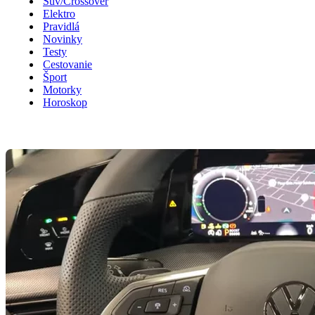
Suv/Crossover
Elektro
Pravidlá
Novinky
Testy
Cestovanie
Šport
Motorky
Horoskop