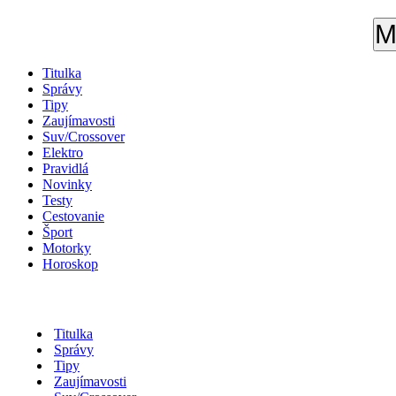
M
Titulka
Správy
Tipy
Zaujímavosti
Suv/Crossover
Elektro
Pravidlá
Novinky
Testy
Cestovanie
Šport
Motorky
Horoskop
Titulka
Správy
Tipy
Zaujímavosti