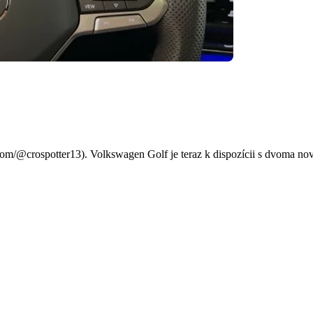
ové pohonné jednotky PHEV
com/@crospotter13). Volkswagen Golf je teraz k dispozícii s dvoma n