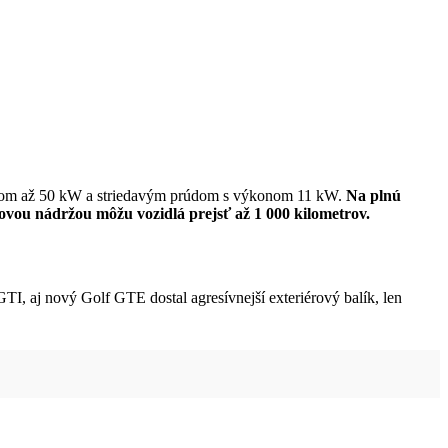
konom až 50 kW a striedavým prúdom s výkonom 11 kW.
Na plnú
vovou nádržou môžu vozidlá prejsť až 1 000 kilometrov.
I, aj nový Golf GTE dostal agresívnejší exteriérový balík, len