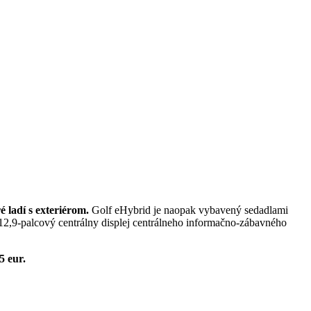
ladí s exteriérom.
Golf eHybrid je naopak vybavený sedadlami
 12,9-palcový centrálny displej centrálneho informačno-zábavného
5 eur.