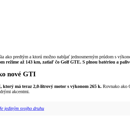
väčšia ako predtým a ktorú možno nabíjať jednosmerným prúdom s vý
om režime až 143 km, zatiaľ čo Golf GTE. S plnou batériou a pali
ako nové GTI
 ktorý má teraz 2,0-litrový motor s výkonom 265 k.
Rovnako ako GT
odrými akcentmi.
e jediným svojho druhu