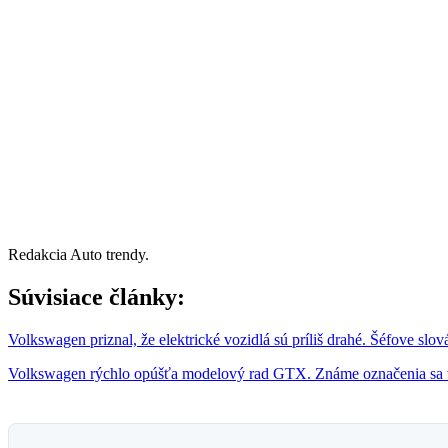
Redakcia Auto trendy.
Súvisiace články:
Volkswagen priznal, že elektrické vozidlá sú príliš drahé. Šéfove slov
Volkswagen rýchlo opúšťa modelový rad GTX. Známe označenia sa v