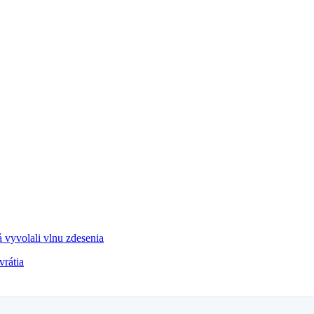
á vyvolali vlnu zdesenia
rátia