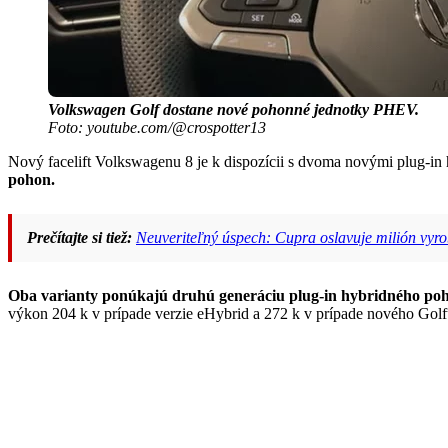
Volkswagen Golf dostane nové pohonné jednotky PHEV.
Foto: youtube.com/@crospotter13
Nový facelift Volkswagenu 8 je k dispozícii s dvoma novými plug-i
pohon.
Prečítajte si tiež:
Neuveriteľný úspech: Cupra oslavuje milión vyrobe
Oba varianty ponúkajú druhú generáciu plug-in hybridného poh
výkon 204 k v prípade verzie eHybrid a 272 k v prípade nového Gol