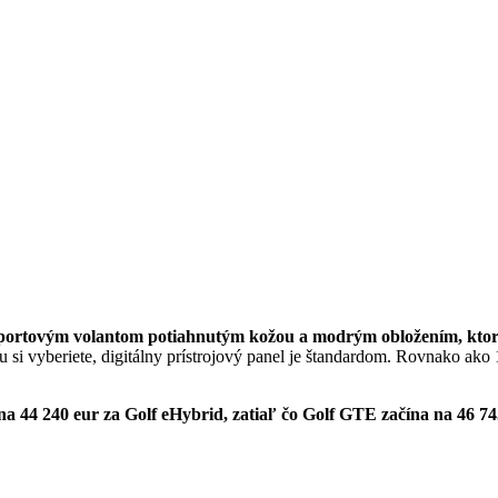
portovým volantom potiahnutým kožou a modrým obložením, ktoré 
u si vyberiete, digitálny prístrojový panel je štandardom. Rovnako ako
na 44 240 eur za Golf eHybrid, zatiaľ čo Golf GTE začína na 46 74