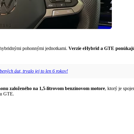
n hybridnými pohonnými jednotkami.
Verzie eHybrid a GTE ponúkajú 
ných áut, trvalo jej to len 6 rokov!
onu založeného na 1,5-litrovom benzínovom motore
, ktorý je spo
fu GTE.