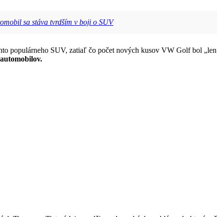
omobil sa stáva tvrdším v boji o SUV
hto populárneho SUV, zatiaľ čo počet nových kusov VW Golf bol „len“
automobilov.