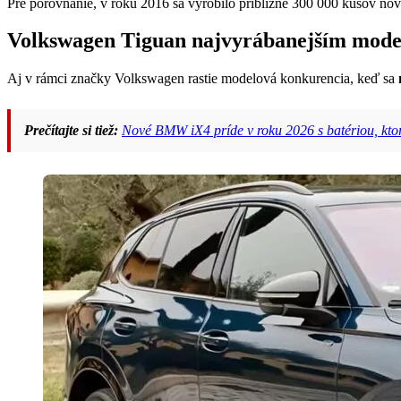
Pre porovnanie, v roku 2016 sa vyrobilo približne 300 000 kusov n
Volkswagen Tiguan najvyrábanejším mod
Aj v rámci značky Volkswagen rastie modelová konkurencia, keď sa
Prečítajte si tiež:
Nové BMW iX4 príde v roku 2026 s batériou, ktor