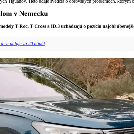
ových Tiguanov. Tieto údaje svedčia o obrovských problémoch, ktorým
elom v Nemecku
modely T-Roc, T-Cross a ID.3 uchádzajú o pozíciu najobľúbenejši
á sa nabije za 20 minút