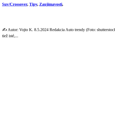
Suv/Crossover
,
Tipy
,
Zaujímavosti
,
Nemecko má nového kráľa vý
✍️ Autor: Vojto K. 8.5.2024 Redakcia Auto trendy (Foto: shuttersto
tiež isté,...