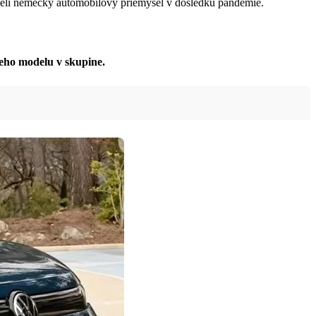
 čelí nemecký automobilový priemysel v dôsledku pandémie.
eho modelu v skupine.