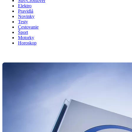
Suv/Crossover
Elektro
Pravidlá
Novinky
Testy
Cestovanie
Šport
Motorky
Horoskop