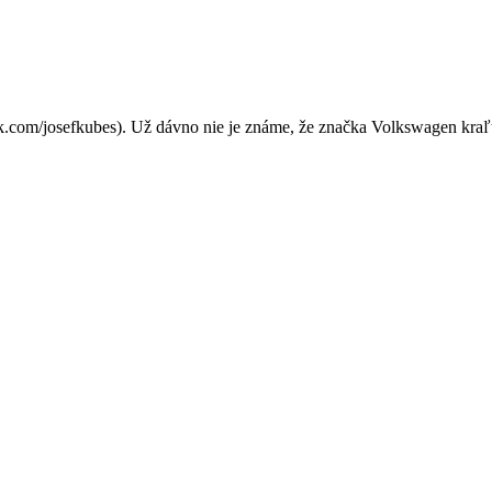
roby automobilov. Uhádnete
ck.com/josefkubes). Už dávno nie je známe, že značka Volkswagen kra