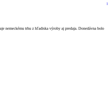
1
, o aký model ide?
ľuje nemeckému trhu z hľadiska výroby aj predaja. Donedávna bolo