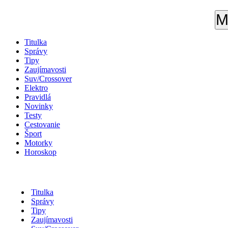
M
Titulka
Správy
Tipy
Zaujímavosti
Suv/Crossover
Elektro
Pravidlá
Novinky
Testy
Cestovanie
Šport
Motorky
Horoskop
Titulka
Správy
Tipy
Zaujímavosti