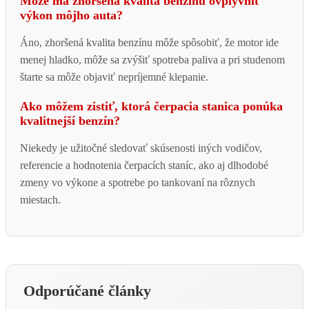
Môže ma zhoršená kvalita benzínu ovplyvniť
výkon môjho auta?
Áno, zhoršená kvalita benzínu môže spôsobiť, že motor ide
menej hladko, môže sa zvýšiť spotreba paliva a pri studenom
štarte sa môže objaviť nepríjemné klepanie.
Ako môžem zistiť, ktorá čerpacia stanica ponúka
kvalitnejší benzín?
Niekedy je užitočné sledovať skúsenosti iných vodičov,
referencie a hodnotenia čerpacích staníc, ako aj dlhodobé
zmeny vo výkone a spotrebe po tankovaní na rôznych
miestach.
Odporúčané články