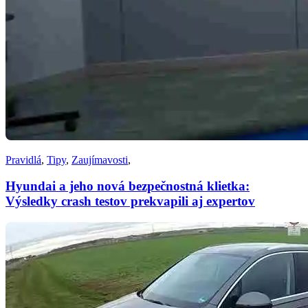
Pravidlá
,
Tipy
,
Zaujímavosti
,
Hyundai a jeho nová bezpečnostná klietka:
Výsledky crash testov prekvapili aj expertov