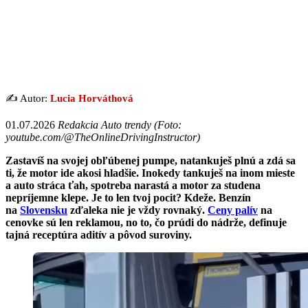
✍️ Autor:
Lucia Horváthová
01.07.2026
Redakcia Auto trendy (Foto:
youtube.com/@TheOnlineDrivingInstructor)
Zastavíš na svojej obľúbenej pumpe, natankuješ plnú a zdá sa
ti, že motor ide akosi hladšie. Inokedy tankuješ na inom mieste
a auto stráca ťah, spotreba narastá a motor za studena
nepríjemne klepe. Je to len tvoj pocit? Kdeže. Benzín
na
Slovensku
zďaleka nie je vždy rovnaký.
Ceny palív
na
cenovke sú len reklamou, no to, čo prúdi do nádrže, definuje
tajná receptúra aditív a pôvod suroviny.