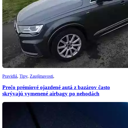
Pravidlá
,
Tipy
,
Zaujímavosti
,
Prečo prémiové ojazdené autá z bazárov často
skrývajú vymenené airbagy po nehodách