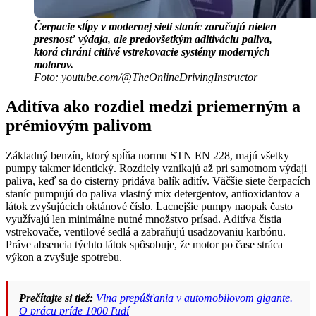
Čerpacie stĺpy v modernej sieti staníc zaručujú nielen
presnosť výdaja, ale predovšetkým aditiváciu paliva,
ktorá chráni citlivé vstrekovacie systémy moderných
motorov.
Foto: youtube.com/@TheOnlineDrivingInstructor
Aditíva ako rozdiel medzi priemerným a
prémiovým palivom
Základný benzín, ktorý spĺňa normu STN EN 228, majú všetky
pumpy takmer identický. Rozdiely vznikajú až pri samotnom výdaji
paliva, keď sa do cisterny pridáva balík aditív. Väčšie siete čerpacích
staníc pumpujú do paliva vlastný mix detergentov, antioxidantov a
látok zvyšujúcich oktánové číslo. Lacnejšie pumpy naopak často
využívajú len minimálne nutné množstvo prísad. Aditíva čistia
vstrekovače, ventilové sedlá a zabraňujú usadzovaniu karbónu.
Práve absencia týchto látok spôsobuje, že motor po čase stráca
výkon a zvyšuje spotrebu.
Prečítajte si tiež:
Vlna prepúšťania v automobilovom gigante.
O prácu príde 1000 ľudí