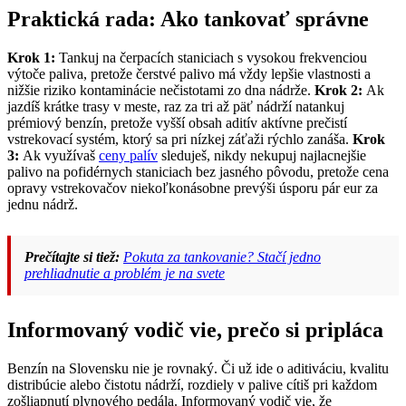
Praktická rada: Ako tankovať správne
Krok 1:
Tankuj na čerpacích staniciach s vysokou frekvenciou
výtoče paliva, pretože čerstvé palivo má vždy lepšie vlastnosti a
nižšie riziko kontaminácie nečistotami zo dna nádrže.
Krok 2:
Ak
jazdíš krátke trasy v meste, raz za tri až päť nádrží natankuj
prémiový benzín, pretože vyšší obsah aditív aktívne prečistí
vstrekovací systém, ktorý sa pri nízkej záťaži rýchlo zanáša.
Krok
3:
Ak využívaš
ceny palív
sleduješ, nikdy nekupuj najlacnejšie
palivo na pofidérnych staniciach bez jasného pôvodu, pretože cena
opravy vstrekovačov niekoľkonásobne prevýši úsporu pár eur za
jednu nádrž.
Prečítajte si tiež:
Pokuta za tankovanie? Stačí jedno
prehliadnutie a problém je na svete
Informovaný vodič vie, prečo si pripláca
Benzín na Slovensku nie je rovnaký. Či už ide o aditiváciu, kvalitu
distribúcie alebo čistotu nádrží, rozdiely v palive cítiš pri každom
zošliapnutí plynového pedála. Informovaný vodič vie, že