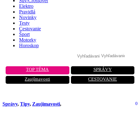
Suv/Crossover
Elektro
Pravidlá
Novinky
Testy
Cestovanie
Šport
Motorky
Horoskop
TOP TÉMA
SPRÁVY
Zaujímavosti
CESTOVANIE
Správy
,
Tipy
,
Zaujímavosti
,
0
Prečo benzín na slovenských
čerpacích staniciach nie je rovnaký:
Čo ti predajcovia nepovedia