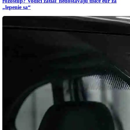
rozostup? Vodiči zatiaľ nedostávajú tisíce eur za
„lepenie sa“