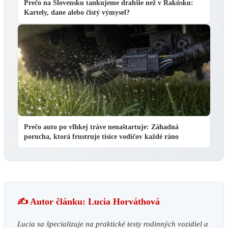
Prečo na Slovensku tankujeme drahšie než v Rakúsku:
Kartely, dane alebo čistý výmysel?
Prečo auto po vlhkej tráve nenaštartuje: Záhadná
porucha, ktorá frustruje tisíce vodičov každé ráno
✍️ Autor článku: Lucia Horváthová
Lucia sa špecializuje na praktické testy rodinných vozidiel a