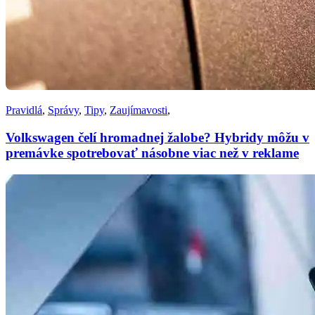
Pravidlá
,
Správy
,
Tipy
,
Zaujímavosti
,
Volkswagen čelí hromadnej žalobe? Hybridy môžu v
premávke spotrebovať násobne viac než v reklame