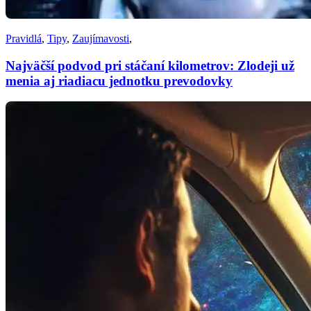
Pravidlá
,
Tipy
,
Zaujímavosti
,
Najväčší podvod pri stáčaní kilometrov: Zlodeji už
menia aj riadiacu jednotku prevodovky