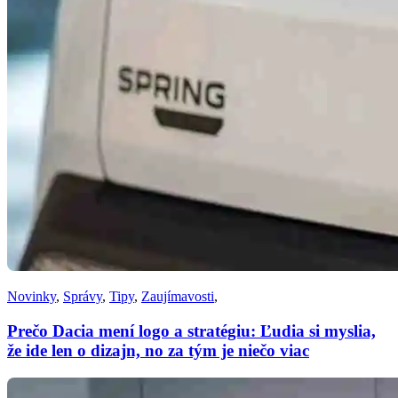
Novinky
,
Správy
,
Tipy
,
Zaujímavosti
,
Prečo Dacia mení logo a stratégiu: Ľudia si myslia,
že ide len o dizajn, no za tým je niečo viac