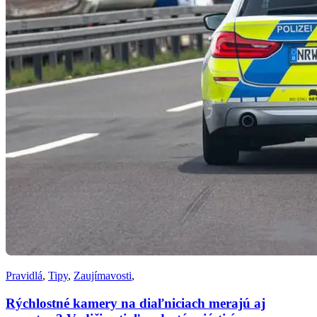
Pravidlá
,
Tipy
,
Zaujímavosti
,
Rýchlostné kamery na diaľniciach merajú aj