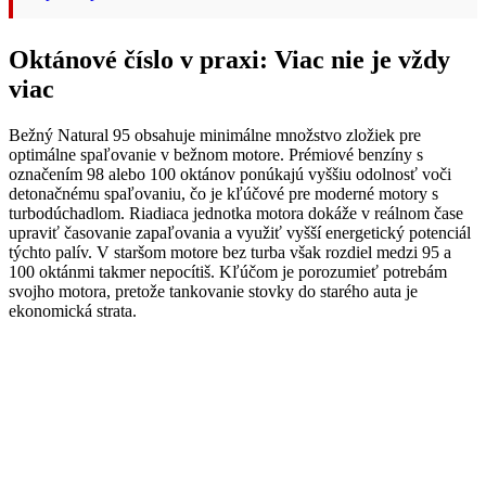
Oktánové číslo v praxi: Viac nie je vždy
viac
Bežný Natural 95 obsahuje minimálne množstvo zložiek pre
optimálne spaľovanie v bežnom motore. Prémiové benzíny s
označením 98 alebo 100 oktánov ponúkajú vyššiu odolnosť voči
detonačnému spaľovaniu, čo je kľúčové pre moderné motory s
turbodúchadlom. Riadiaca jednotka motora dokáže v reálnom čase
upraviť časovanie zapaľovania a využiť vyšší energetický potenciál
týchto palív. V staršom motore bez turba však rozdiel medzi 95 a
100 oktánmi takmer nepocítiš. Kľúčom je porozumieť potrebám
svojho motora, pretože tankovanie stovky do starého auta je
ekonomická strata.