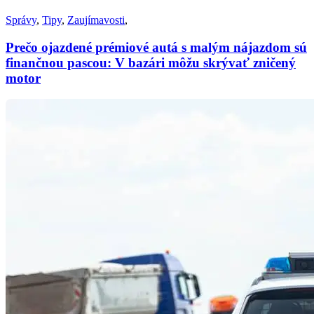
Správy
,
Tipy
,
Zaujímavosti
,
Prečo ojazdené prémiové autá s malým nájazdom sú
finančnou pascou: V bazári môžu skrývať zničený
motor