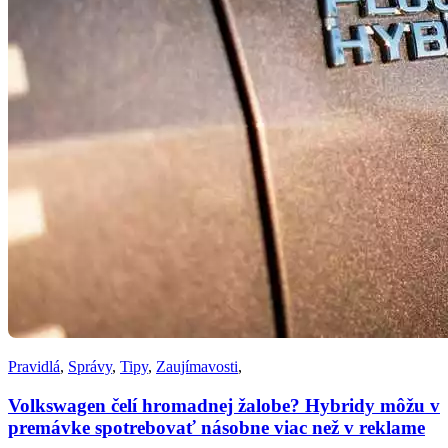
Pravidlá
,
Správy
,
Tipy
,
Zaujímavosti
,
Volkswagen čelí hromadnej žalobe? Hybridy môžu v
premávke spotrebovať násobne viac než v reklame