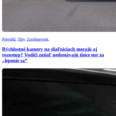
Pravidlá
,
Tipy
,
Zaujímavosti
,
Rýchlostné kamery na diaľniciach merajú aj
rozostup? Vodiči zatiaľ nedostávajú tisíce eur za
„lepenie sa“