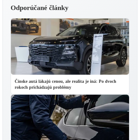
Odporúčané články
Čínske autá lákajú cenou, ale realita je iná: Po dvoch
rokoch prichádzajú problémy