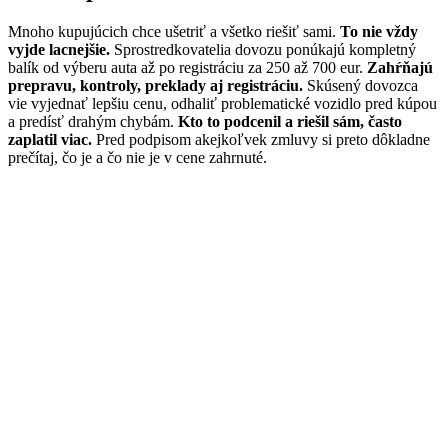
Mnoho kupujúcich chce ušetriť a všetko riešiť sami.
To nie vždy
vyjde lacnejšie.
Sprostredkovatelia dovozu ponúkajú kompletný
balík od výberu auta až po registráciu za 250 až 700 eur.
Zahŕňajú
prepravu, kontroly, preklady aj registráciu.
Skúsený dovozca
vie vyjednať lepšiu cenu, odhaliť problematické vozidlo pred kúpou
a predísť drahým chybám.
Kto to podcenil a riešil sám, často
zaplatil viac.
Pred podpisom akejkoľvek zmluvy si preto dôkladne
prečítaj, čo je a čo nie je v cene zahrnuté.