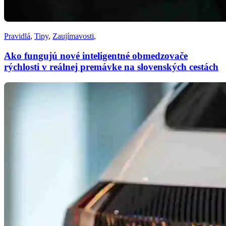
Pravidlá
,
Tipy
,
Zaujímavosti
,
Ako fungujú nové inteligentné obmedzovače
rýchlosti v reálnej premávke na slovenských cestách