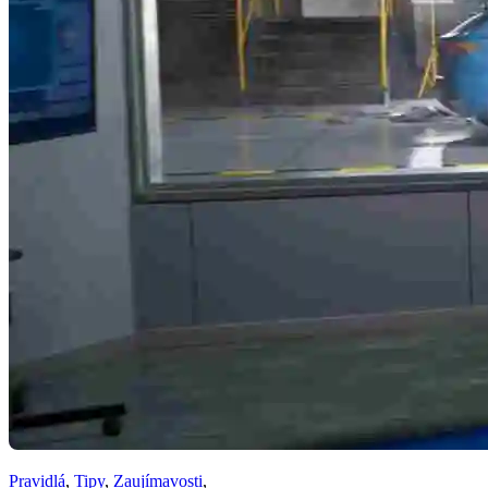
Pravidlá
,
Tipy
,
Zaujímavosti
,