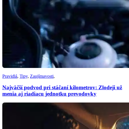
Pravidlá
,
Tipy
,
Zaujímavosti
,
Najväčší podvod pri stáčaní kilometrov: Zlodeji už
menia aj riadiacu jednotku prevodovky