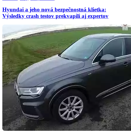
Hyundai a jeho nová bezpečnostná klietka:
Výsledky crash testov prekvapili aj expertov