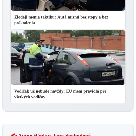
Zlodeji menia taktiku: Autá miznú bez stopy a bez
poškodenia
Vodičák už nebude navždy: EÚ mení pravidlá pre
všetkých vodičov
✍️ Autor článku: Jana Svobodová