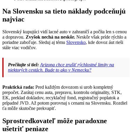
Na Slovensku sa tieto náklady podceňujú
najviac
Slovenský kupujúci vidí lacné auto v zahraničí a počíta len s cenou
a dopravou.
Zvyšok nechá na neskôr.
Neskôr však príde rýchlo a
poriadne zaboľuje. Sleduj aj tému
Slovensko
, kde dovoz áut rieši
stále viac vodičov.
Prečítajte si tiež:
Arizona chce zrušiť rýchlostné limity na
niektorých cestách. Bude to ako v Nemecku?
Praktická rada:
Pred každým dovozom si urob kompletný
prepočet. Zarátaj cenu auta, prepravu, kontrolu originality, STK,
EK, preklad dokladov, recyklačný fond, registračný poplatok a
prípadné JVD. Až potom porovnaj s cenami na Slovensku. Rozdiel
ťa môže skutočne prekvapiť.
Sprostredkovateľ môže paradoxne
ušetriť peniaze