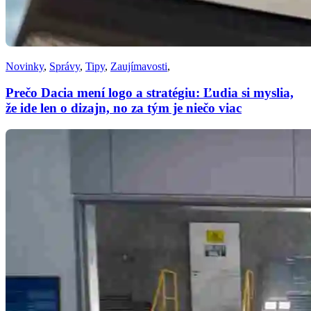
Novinky
,
Správy
,
Tipy
,
Zaujímavosti
,
Prečo Dacia mení logo a stratégiu: Ľudia si myslia,
že ide len o dizajn, no za tým je niečo viac