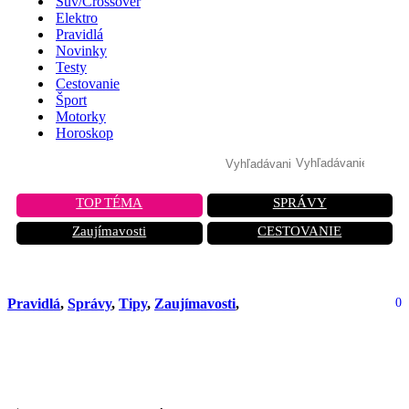
Suv/Crossover
Elektro
Pravidlá
Novinky
Testy
Cestovanie
Šport
Motorky
Horoskop
TOP TÉMA
SPRÁVY
Zaujímavosti
CESTOVANIE
Pravidlá
,
Správy
,
Tipy
,
Zaujímavosti
,
0
Dovoz auta sa môže predražiť: Tento
detail ťa vyjde stovky eur navyše