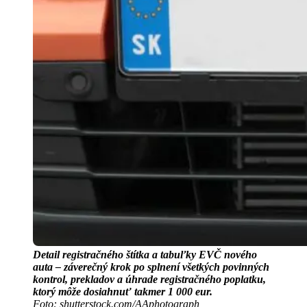
Detail registračného štítka a tabuľky EVČ nového
auta – záverečný krok po splnení všetkých povinných
kontrol, prekladov a úhrade registračného poplatku,
ktorý môže dosiahnuť takmer 1 000 eur.
Foto: shutterstock.com/AAphotograph