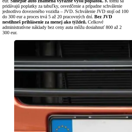
eur.
Silnejšie auto znamená výrazne vyšší poplatok.
K tomu sa
pridávajú poplatky za tabuľky, osvedčenie a prípadne schválenie
jednotlivo dovezeného vozidla – JVD. Schválenie JVD stojí od 100
do 300 eur a proces trvá 5 až 20 pracovných dní.
Bez JVD
nestihneš prihlásenie za menej ako týždeň.
Celkové
administratívne náklady bez ceny auta môžu dosiahnuť 800 až 2
300 eur.