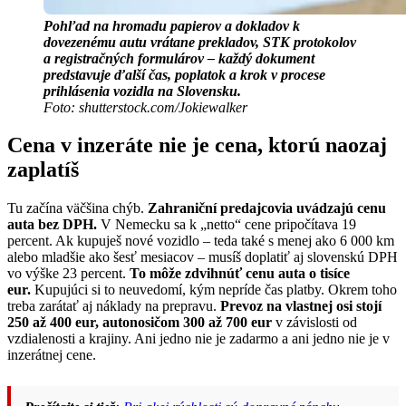
Pohľad na hromadu papierov a dokladov k
dovezenému autu vrátane prekladov, STK protokolov
a registračných formulárov – každý dokument
predstavuje ďalší čas, poplatok a krok v procese
prihlásenia vozidla na Slovensku.
Foto: shutterstock.com/Jokiewalker
Cena v inzeráte nie je cena, ktorú naozaj
zaplatíš
Tu začína väčšina chýb.
Zahraniční predajcovia uvádzajú cenu
auta bez DPH.
V Nemecku sa k „netto“ cene pripočítava 19
percent. Ak kupuješ nové vozidlo – teda také s menej ako 6 000 km
alebo mladšie ako šesť mesiacov – musíš doplatiť aj slovenskú DPH
vo výške 23 percent.
To môže zdvihnúť cenu auta o tisíce
eur.
Kupujúci si to neuvedomí, kým nepríde čas platby. Okrem toho
treba zarátať aj náklady na prepravu.
Prevoz na vlastnej osi stojí
250 až 400 eur, autonosičom 300 až 700 eur
v závislosti od
vzdialenosti a krajiny. Ani jedno nie je zadarmo a ani jedno nie je v
inzerátnej cene.