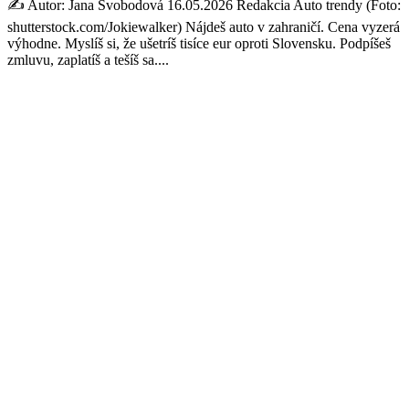
✍️ Autor: Jana Svobodová 16.05.2026 Redakcia Auto trendy (Foto:
shutterstock.com/Jokiewalker) Nájdeš auto v zahraničí. Cena vyzerá
výhodne. Myslíš si, že ušetríš tisíce eur oproti Slovensku. Podpíšeš
zmluvu, zaplatíš a tešíš sa....