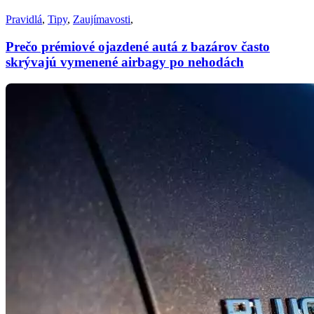
Pravidlá
,
Tipy
,
Zaujímavosti
,
Prečo prémiové ojazdené autá z bazárov často
skrývajú vymenené airbagy po nehodách