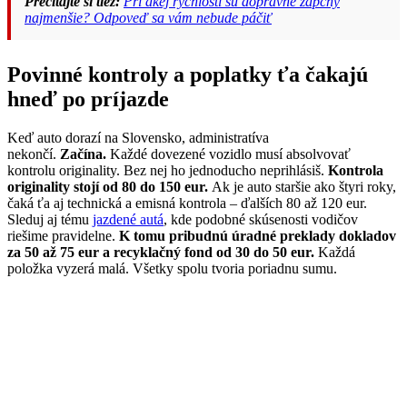
Prečítajte si tiež:
Pri akej rýchlosti sú dopravné zápchy
najmenšie? Odpoveď sa vám nebude páčiť
Povinné kontroly a poplatky ťa čakajú
hneď po príjazde
Keď auto dorazí na Slovensko, administratíva
nekončí.
Začína.
Každé dovezené vozidlo musí absolvovať
kontrolu originality. Bez nej ho jednoducho neprihlásiš.
Kontrola
originality stojí od 80 do 150 eur.
Ak je auto staršie ako štyri roky,
čaká ťa aj technická a emisná kontrola – ďalších 80 až 120 eur.
Sleduj aj tému
jazdené autá
, kde podobné skúsenosti vodičov
riešime pravidelne.
K tomu pribudnú úradné preklady dokladov
za 50 až 75 eur a recyklačný fond od 30 do 50 eur.
Každá
položka vyzerá malá. Všetky spolu tvoria poriadnu sumu.