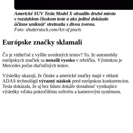
Americké SUV Tesla Model X obsadilo druhé miesto
v rozsiahlom čínskom teste a ako jediné dokázalo
účinne uniknúť stretnutiu s divou zverou.
Foto: shutterstock.com/Art of pixels
Európske značky sklamali
Čo je viditeľné z vyššie uvedených testov? To, že automobily
európskych značiek sa
nenašli vysoko
v rebríčku. Výnimkou je
Mercedes počas diaľničných testov.
Výsledky ukazují, že čínske a americké značky majú v oblasti
ADAS technológií
výrazný náskok
pred európskou konkurenciou.
Tesla dokázala, že aj bez lidaru dokáže dosiahnuť vynikajúce
výsledky vďaka pokročilému softvéru a kamerovým systémom.