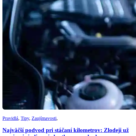
Pravidlá
,
Tipy
,
Zaujímavosti
,
Najväčší podvod pri stáčaní kilometrov: Zlodeji už