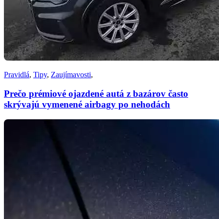
Pravidlá
,
Tipy
,
Zaujímavosti
,
Prečo prémiové ojazdené autá z bazárov často
skrývajú vymenené airbagy po nehodách