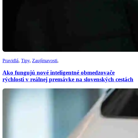
Pravidlá
,
Tipy
,
Zaujímavosti
,
Ako fungujú nové inteligentné obmedzovače
rýchlosti v reálnej premávke na slovenských cestách