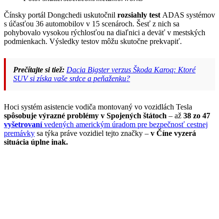
Čínsky portál Dongchedi uskutočnil
rozsiahly test
ADAS systémov
s účasťou 36 automobilov v 15 scenároch. Šesť z nich sa
pohybovalo vysokou rýchlosťou na diaľnici a deväť v mestských
podmienkach. Výsledky testov môžu skutočne prekvapiť.
Prečítajte si tiež:
Dacia Bigster verzus Škoda Karoq: Ktoré
SUV si získa vaše srdce a peňaženku?
Hoci systém asistencie vodiča montovaný vo vozidlách Tesla
spôsobuje výrazné problémy v Spojených štátoch
– až
38 zo 47
vyšetrovaní
vedených americkým úradom pre bezpečnosť cestnej
premávky
sa týka práve vozidiel tejto značky –
v Číne vyzerá
situácia úplne inak.