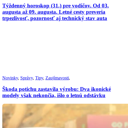
Týždenný horoskop (31.) pre vodičov. Od 03.
augusta až 09. augusta. Letné cesty preveria
trpezlivosť, pozornosť aj technický stav auta
Novinky
,
Správy
,
Tipy
,
Zaujímavosti
,
Škoda potichu zastavila výrobu: Dva ikonické
modely však nekončia, išlo o letnú odstávku