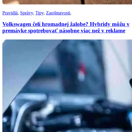
Pravidlá
,
Správy
,
Tipy
,
Zaujímavosti
,
Volkswagen čelí hromadnej žalobe? Hybridy môžu v
premávke spotrebovať násobne viac než v reklame