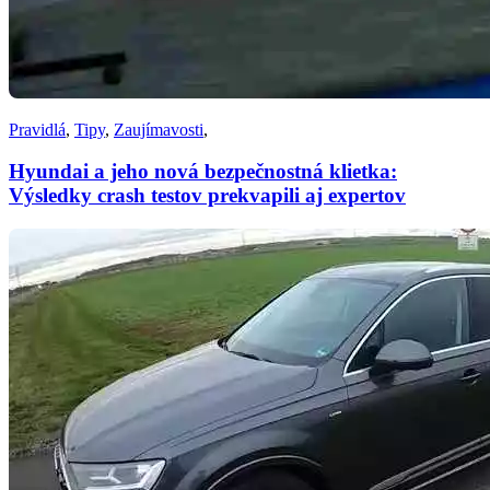
Pravidlá
,
Tipy
,
Zaujímavosti
,
Hyundai a jeho nová bezpečnostná klietka:
Výsledky crash testov prekvapili aj expertov