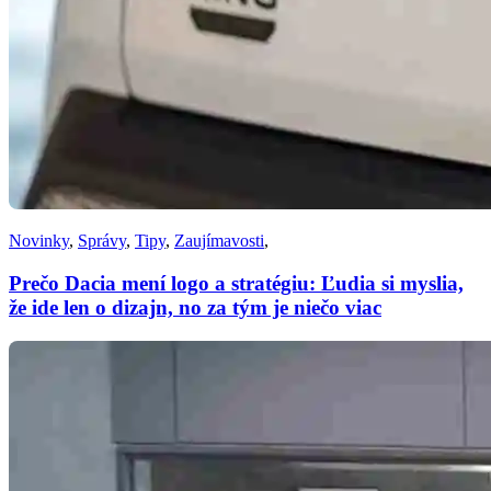
Novinky
,
Správy
,
Tipy
,
Zaujímavosti
,
Prečo Dacia mení logo a stratégiu: Ľudia si myslia,
že ide len o dizajn, no za tým je niečo viac