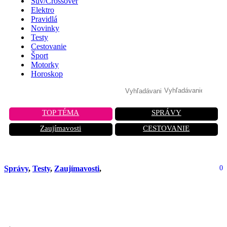
Suv/Crossover
Elektro
Pravidlá
Novinky
Testy
Cestovanie
Šport
Motorky
Horoskop
TOP TÉMA
SPRÁVY
Zaujímavosti
CESTOVANIE
Správy
,
Testy
,
Zaujímavosti
,
0
Veľký test ADAS systémov: Tesla
dominuje, európske značky sklamali