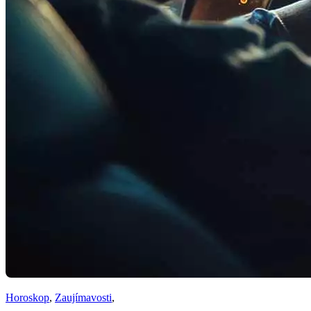
Horoskop
,
Zaujímavosti
,