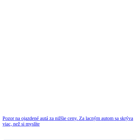
Pozor na ojazdené autá za nižšie ceny. Za lacným autom sa skrýva
viac, než si myslíte