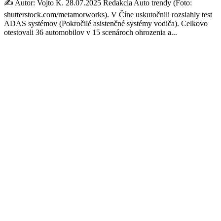
✍️ Autor: Vojto K. 28.07.2025 Redakcia Auto trendy (Foto:
shutterstock.com/metamorworks). V Číne uskutočnili rozsiahly test
ADAS systémov (Pokročilé asistenčné systémy vodiča). Celkovo
otestovali 36 automobilov v 15 scenároch ohrozenia a...