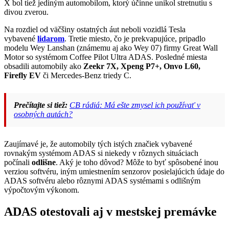
X bol tiež jediným automobilom, ktorý účinne unikol stretnutiu s
divou zverou.
Na rozdiel od väčšiny ostatných áut neboli vozidlá Tesla
vybavené
lidarom
. Tretie miesto, čo je prekvapujúce, pripadlo
modelu Wey Lanshan (známemu aj ako Wey 07) firmy Great Wall
Motor so systémom Coffee Pilot Ultra ADAS. Posledné miesta
obsadili automobily ako
Zeekr 7X, Xpeng P7+, Onvo L60,
Firefly EV
či Mercedes-Benz triedy C.
Prečítajte si tiež:
CB rádiá: Má ešte zmysel ich používať v
osobných autách?
Zaujímavé je, že automobily tých istých značiek vybavené
rovnakým systémom ADAS si niekedy v rôznych situáciach
počínali
odlišne
. Aký je toho dôvod? Môže to byť spôsobené inou
verziou softvéru, iným umiestnením senzorov posielajúcich údaje do
ADAS softvéru alebo rôznymi ADAS systémami s odlišným
výpočtovým výkonom.
ADAS otestovali aj v mestskej premávke