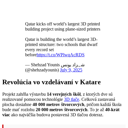
Qatar kicks off world’s largest 3D printed
building project using plane-sized printers
Qatar is building the world’s largest 3D-
printed structure: two schools that dwarf
every record set
before
https://t.co/WPlwqAcRDS
— Shehzad Younis شہزاد یونس
(@shehzadyounis)
July 9, 2025
Revolúcia vo vzdelávaní v Katare
Projekt zahŕňa výstavbu
14 verejných škôl
, z ktorých dve sú
realizované pomocou technológie
3D tlače
. Celková zastavaná
plocha dosiahne
40 000 metrov štvorcových
, pričom každá škola
bude mať rozlohu
20 000 metrov štvorcových
. To je až
40-krát
viac
ako najväčšia budova postavená 3D tlačou doteraz.