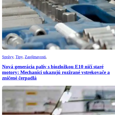
Správy
,
Tipy
,
Zaujímavosti
,
Nová generácia palív s biozložkou E10 ničí staré
motory: Mechanici ukazujú rozžrané vstrekovače a
zničené čerpadlá