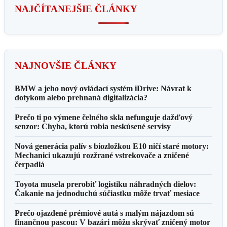
NAJČÍTANEJŠIE ČLÁNKY
NAJNOVŠIE ČLÁNKY
BMW a jeho nový ovládací systém iDrive: Návrat k
dotykom alebo prehnaná digitalizácia?
Prečo ti po výmene čelného skla nefunguje dažďový
senzor: Chyba, ktorú robia neskúsené servisy
Nová generácia palív s biozložkou E10 ničí staré motory:
Mechanici ukazujú rozžrané vstrekovače a zničené
čerpadlá
Toyota musela prerobiť logistiku náhradných dielov:
Čakanie na jednoduchú súčiastku môže trvať mesiace
Prečo ojazdené prémiové autá s malým nájazdom sú
finančnou pascou: V bazári môžu skrývať zničený motor