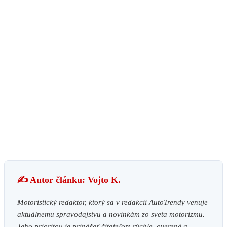
✍️ Autor článku: Vojto K.
Motoristický redaktor, ktorý sa v redakcii AutoTrendy venuje
aktuálnemu spravodajstvu a novinkám zo sveta motorizmu.
Jeho prioritou je prinášať čitateľom rýchle, overené a