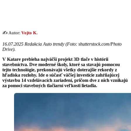
✍️ Autor:
Vojto K.
16.07.2025 Redakcia Auto trendy (
Foto: shutterstock.com/Photo
Drive
).
V Katare prebieha najväčší projekt 3D tlače v histórii
stavebníctva. Dve moderné školy, ktoré sa stavajú pomocou
tejto technológie, prekonávajú všetky doterajšie rekordy z
hľadiska rozlohy. Ide o súčasť väčšej investície zahŕňajúcej
výstavbu 14 vzdelávacích zariadení, pričom dve z nich vznikajú
za pomoci stavebných tlačiarní veľkosti lietadla.