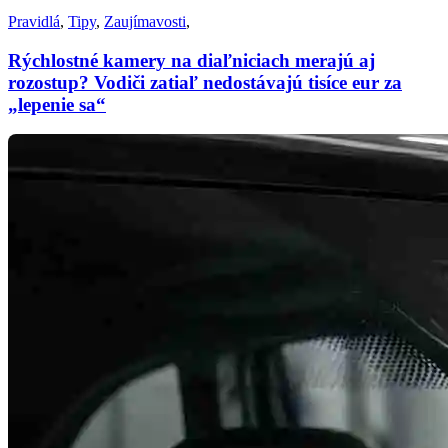
Pravidlá
,
Tipy
,
Zaujímavosti
,
Rýchlostné kamery na diaľniciach merajú aj
rozostup? Vodiči zatiaľ nedostávajú tisíce eur za
„lepenie sa“