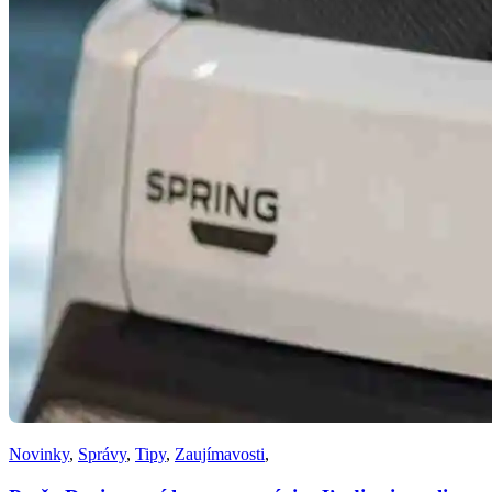
Novinky
,
Správy
,
Tipy
,
Zaujímavosti
,