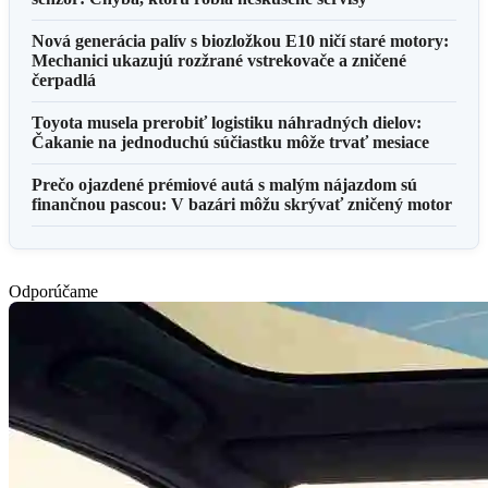
Nová generácia palív s biozložkou E10 ničí staré motory:
Mechanici ukazujú rozžrané vstrekovače a zničené
čerpadlá
Toyota musela prerobiť logistiku náhradných dielov:
Čakanie na jednoduchú súčiastku môže trvať mesiace
Prečo ojazdené prémiové autá s malým nájazdom sú
finančnou pascou: V bazári môžu skrývať zničený motor
Odporúčame