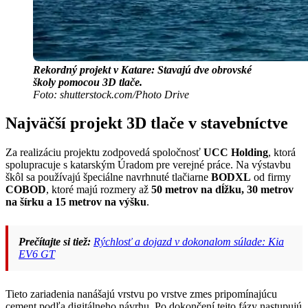
Rekordný projekt v Katare: Stavajú dve obrovské
školy pomocou 3D tlače.
Foto: shutterstock.com/Photo Drive
Najväčší projekt 3D tlače v stavebníctve
Za realizáciu projektu zodpovedá spoločnosť
UCC Holding
, ktorá
spolupracuje s katarským Úradom pre verejné práce. Na výstavbu
škôl sa používajú špeciálne navrhnuté tlačiarne
BODXL
od firmy
COBOD
, ktoré majú rozmery až
50 metrov na dĺžku, 30 metrov
na šírku a 15 metrov na výšku
.
Prečítajte si tiež:
Rýchlosť a dojazd v dokonalom súlade: Kia
EV6 GT
Tieto zariadenia nanášajú vrstvu po vrstve zmes pripomínajúcu
cement podľa digitálneho návrhu. Po dokončení tejto fázy nastupujú