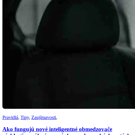
Pravidlá
,
Tipy
,
Zaujímavosti
,
Ako fungujú nové inteligentné obmedzovače