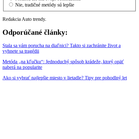
Nie, tradičné metódy sú lepšie
Redakcia Auto trendy.
Odporúčané články:
Stala sa vám porucha na diaľnici? Takto si zachránite život a
vyhnete sa tragédii
Metóda „na kľučku“: Jednoduchý spôsob krádeže, ktorý opäť
naberá na popularite
Ako si vybrať najlepšie miesto v lietadle? Tipy pre pohodlný let