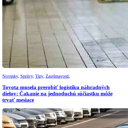
Novinky
,
Správy
,
Tipy
,
Zaujímavosti
,
Toyota musela prerobiť logistiku náhradných
dielov: Čakanie na jednoduchú súčiastku môže
trvať mesiace