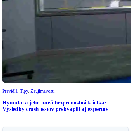
Pravidlá
,
Tipy
,
Zaujímavosti
,
Hyundai a jeho nová bezpečnostná klietka:
Výsledky crash testov prekvapili aj expertov