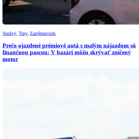
Správy
,
Tipy
,
Zaujímavosti
,
Prečo ojazdené prémiové autá s malým nájazdom sú
finančnou pascou: V bazári môžu skrývať zničený
motor