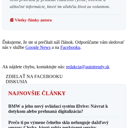
užitočné informácie, ktoré im uľahčia život za volantom.
📰 Všetky články autora
Ďakujeme, že ste si prečítali náš článok. Odporúčame vám sledovať
nás v službe
Google News
a na
Facebooku
.
Ak nájdete chybu, kontaktujte nás:
redakcia@autotrendy.sk
ZDIELAŤ NA FACEBOOKU
DISKUSIA
NAJNOVŠIE ČLÁNKY
BMW a jeho nový ovládací systém iDrive: Návrat k
dotykom alebo prehnaná digitalizácia?
Prečo ti po výmene čelného skla nefunguje dažďový
senzor: Chyba, ktorú robia neskúsené servisy