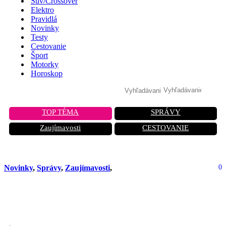
Suv/Crossover
Elektro
Pravidlá
Novinky
Testy
Cestovanie
Šport
Motorky
Horoskop
TOP TÉMA
SPRÁVY
Zaujímavosti
CESTOVANIE
Novinky
,
Správy
,
Zaujímavosti
,
0
Rekordný projekt v Katare: Stavajú
dve obrovské školy pomocou 3D tlače