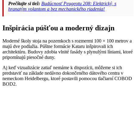
Prečítajte si tiež:
Budúcnosť Peugeotu 208: Elektrický, s
hranatým volantom a bez mechanického riadenia!
Inšpirácia púšťou a moderný dizajn
Moderné školy stoja na pozemkoch s rozmermi 100 × 100 metrov a
majú dve podlažia. Púštne formácie Kataru inšpirovali ich
architektúru. Budovy zdobia vlnité fasády s plynulými líniami, ktoré
pripomínajú piesočné duny.
Aj keď vizualizácie zatiaľ nemáme k dispozícii, môžeme si ich
predstaviť na základe nedávno dokončeného dátového centra v
nemeckom Heidelbergu, ktoré postavili pomocou tlačiarní COBOD
BOD2.