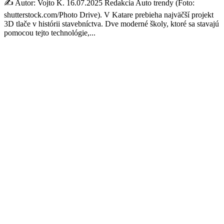
✍️ Autor: Vojto K. 16.07.2025 Redakcia Auto trendy (Foto:
shutterstock.com/Photo Drive). V Katare prebieha najväčší projekt
3D tlače v histórii stavebníctva. Dve moderné školy, ktoré sa stavajú
pomocou tejto technológie,...