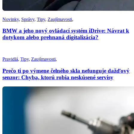
Novinky
,
Správy
,
Tipy
,
Zaujímavosti
,
BMW a jeho nový ovládací systém iDrive: Návrat k
dotykom alebo prehnaná digitalizácia?
Pravidlá
,
Tipy
,
Zaujímavosti
,
Prečo ti po výmene čelného skla nefunguje dažďový
senzor: Chyba, ktorú robia neskúsené servisy