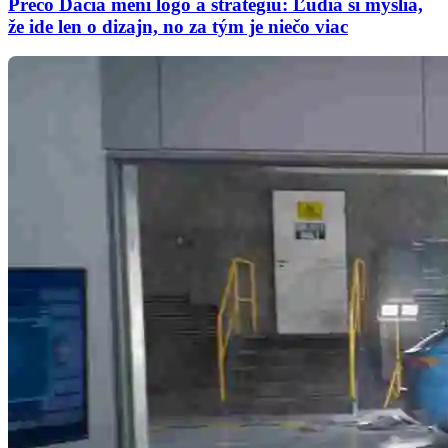
Prečo Dacia mení logo a stratégiu: Ľudia si myslia,
že ide len o dizajn, no za tým je niečo viac