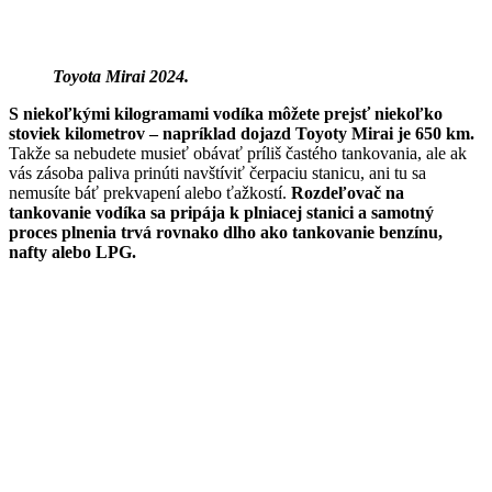
Toyota Mirai 2024.
S niekoľkými kilogramami vodíka môžete prejsť niekoľko
stoviek kilometrov – napríklad dojazd Toyoty Mirai je 650 km.
Takže sa nebudete musieť obávať príliš častého tankovania, ale ak
vás zásoba paliva prinúti navštíviť čerpaciu stanicu, ani tu sa
nemusíte báť prekvapení alebo ťažkostí.
Rozdeľovač na
tankovanie vodíka sa pripája k plniacej stanici a samotný
proces plnenia trvá rovnako dlho ako tankovanie benzínu,
nafty alebo LPG.