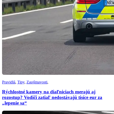
Pravidlá
,
Tipy
,
Zaujímavosti
,
Rýchlostné kamery na diaľniciach merajú aj
rozostup? Vodiči zatiaľ nedostávajú tisíce eur za
„lepenie sa“