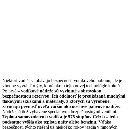
Niektorí vodiči sa obávajú bezpečnosti vodíkového pohonu, ale je
vhodné vyvrátiť mýty, ktoré okolo tejto novej technológie kolujú.
Po prvé –
vodíkové nádrže sú vyvinuté s obrovskou
bezpečnostnou rezervou. Ich odolnosť je preukázaná mnohými
tlakovými skúškami a materiály, z ktorých sú vyrobené,
zaručujú pevnosť oveľa väčšiu ako oceľové palivové nádrže.
Nádrže sú tiež vybavené špeciálnymi bezpečnostnými ventilmi.
Teplota samovznietenia vodíka je 575 stupňov Celzia – teda
podstatne vyššia ako teplota nafty alebo benzínu.
Vďaka
bezpečnosti týchto riešení už niekoľko rokov jazdia v mnohých