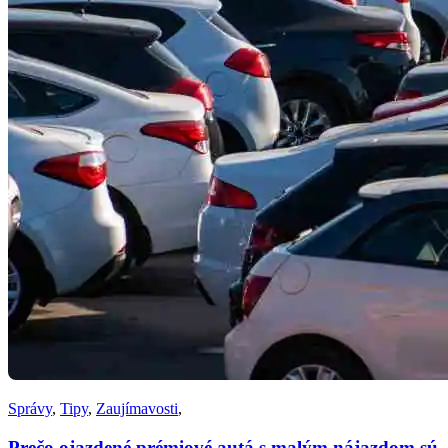
Správy
,
Tipy
,
Zaujímavosti
,
Prečo ojazdené prémiové autá s malým nájazdom sú