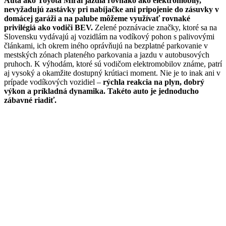
Autá ako Toyota Mirai jazdia rovnako ako elektromobily,
nevyžadujú zastávky pri nabíjačke ani pripojenie do zásuvky v
domácej garáži a na palube môžeme využívať rovnaké
privilégiá ako vodiči BEV.
Zelené poznávacie značky, ktoré sa na
Slovensku vydávajú aj vozidlám na vodíkový pohon s palivovými
článkami, ich okrem iného oprávňujú na bezplatné parkovanie v
mestských zónach plateného parkovania a jazdu v autobusových
pruhoch. K výhodám, ktoré sú vodičom elektromobilov známe, patrí
aj vysoký a okamžite dostupný krútiaci moment. Nie je to inak ani v
prípade vodíkových vozidiel –
rýchla reakcia na plyn, dobrý
výkon a príkladná dynamika. Takéto auto je jednoducho
zábavné riadiť.