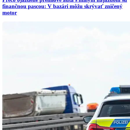
finančnou pascou: V bazári môžu skrývať zničený
motor