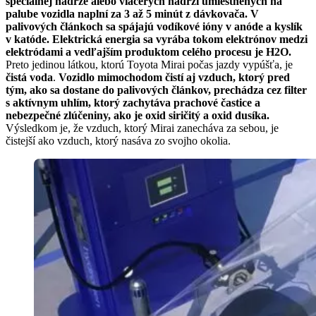
špeciálnej nádrže alebo viacerých nádrží umiestnených na
palube vozidla naplní za 3 až 5 minút z dávkovača. V
palivových článkoch sa spájajú vodíkové ióny v anóde a kyslík
v katóde. Elektrická energia sa vyrába tokom elektrónov medzi
elektródami a vedľajším produktom celého procesu je H2O.
Preto jedinou látkou, ktorú Toyota Mirai počas jazdy vypúšťa, je
čistá voda
.
Vozidlo mimochodom čistí aj vzduch, ktorý pred
tým, ako sa dostane do palivových článkov, prechádza cez filter
s aktívnym uhlím, ktorý zachytáva prachové častice a
nebezpečné zlúčeniny, ako je oxid siričitý a oxid dusíka.
Výsledkom je, že vzduch, ktorý Mirai zanecháva za sebou, je
čistejší ako vzduch, ktorý nasáva zo svojho okolia.