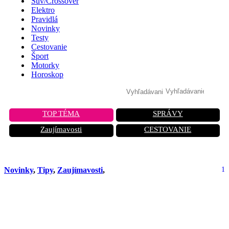
Suv/Crossover
Elektro
Pravidlá
Novinky
Testy
Cestovanie
Šport
Motorky
Horoskop
TOP TÉMA
SPRÁVY
Zaujímavosti
CESTOVANIE
Novinky
,
Tipy
,
Zaujímavosti
,
1
Vodíkové autá – ako fungujú a prečo
by mohli spôsobiť revolúciu na
automobilovom trhu?