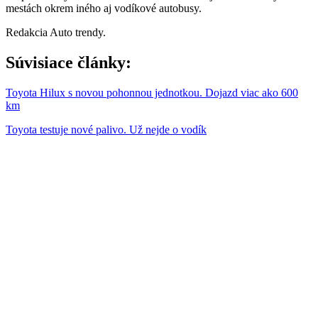
mestách okrem iného aj vodíkové autobusy.
Redakcia Auto trendy.
Súvisiace články:
Toyota Hilux s novou pohonnou jednotkou. Dojazd viac ako 600
km
Toyota testuje nové palivo. Už nejde o vodík