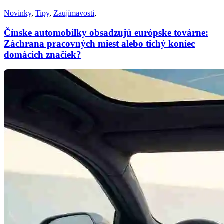
Novinky
,
Tipy
,
Zaujímavosti
,
Čínske automobilky obsadzujú európske továrne:
Záchrana pracovných miest alebo tichý koniec
domácich značiek?