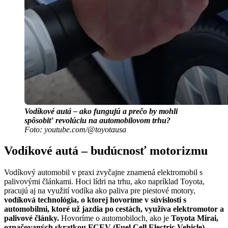
Vodíkové autá – ako fungujú a prečo by mohli
spôsobiť revolúciu na automobilovom trhu?
Foto: youtube.com/@toyotausa
Vodíkové autá – budúcnosť motorizmu
Vodíkový automobil v praxi zvyčajne znamená elektromobil s
palivovými článkami. Hoci lídri na trhu, ako napríklad Toyota,
pracujú aj na využití vodíka ako paliva pre piestové motory,
vodíková technológia, o ktorej hovoríme v súvislosti s
automobilmi, ktoré už jazdia po cestách, využíva elektromotor a
palivové články.
Hovoríme o automobiloch, ako je
Toyota Mirai,
označovaných skratkou FCEV (Fuel Cell Electric Vehicle).