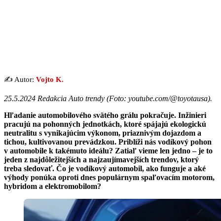
✍️ Autor:
Vojto K.
25.5.2024 Redakcia Auto trendy (
Foto: youtube.com/@toyotausa
).
Hľadanie automobilového svätého grálu pokračuje. Inžinieri
pracujú na pohonných jednotkách, ktoré spájajú ekologickú
neutralitu s vynikajúcim výkonom, priaznivým dojazdom a
tichou, kultivovanou prevádzkou. Priblíži nás vodíkový pohon
v automobile k takémuto ideálu? Zatiaľ vieme len jedno – je to
jeden z najdôležitejších a najzaujímavejších trendov, ktorý
treba sledovať. Čo je vodíkový automobil, ako funguje a aké
výhody ponúka oproti dnes populárnym spaľovacím motorom,
hybridom a elektromobilom?