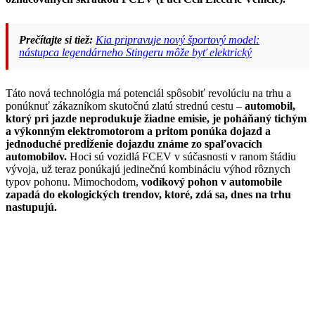
Prečítajte si tiež:
Kia pripravuje nový športový model:
nástupca legendárneho Stingeru môže byť elektrický
Táto nová technológia má potenciál spôsobiť revolúciu na trhu a
ponúknuť zákazníkom skutočnú zlatú strednú cestu –
automobil,
ktorý pri jazde neprodukuje žiadne emisie, je poháňaný tichým
a výkonným elektromotorom a pritom ponúka dojazd a
jednoduché predĺženie dojazdu známe zo spaľovacích
automobilov.
Hoci sú vozidlá FCEV v súčasnosti v ranom štádiu
vývoja, už teraz ponúkajú jedinečnú kombináciu výhod rôznych
typov pohonu. Mimochodom,
vodíkový pohon v automobile
zapadá do ekologických trendov, ktoré, zdá sa, dnes na trhu
nastupujú.