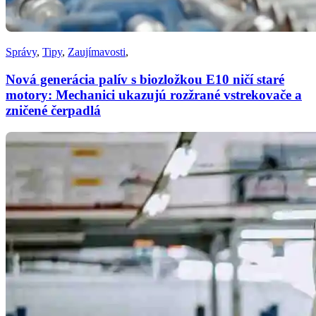
Správy
,
Tipy
,
Zaujímavosti
,
Nová generácia palív s biozložkou E10 ničí staré
motory: Mechanici ukazujú rozžrané vstrekovače a
zničené čerpadlá