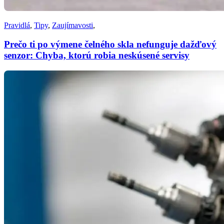
Pravidlá
,
Tipy
,
Zaujímavosti
,
Prečo ti po výmene čelného skla nefunguje dažďový
senzor: Chyba, ktorú robia neskúsené servisy