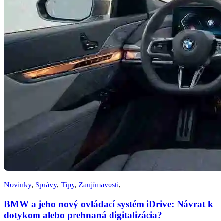
Novinky
,
Správy
,
Tipy
,
Zaujímavosti
,
BMW a jeho nový ovládací systém iDrive: Návrat k
dotykom alebo prehnaná digitalizácia?