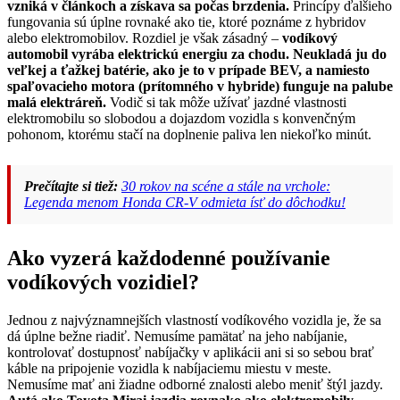
vzniká v článkoch a získava sa počas brzdenia.
Princípy ďalšieho
fungovania sú úplne rovnaké ako tie, ktoré poznáme z hybridov
alebo elektromobilov. Rozdiel je však zásadný –
vodíkový
automobil vyrába elektrickú energiu za chodu. Neukladá ju do
veľkej a ťažkej batérie, ako je to v prípade BEV, a namiesto
spaľovacieho motora (prítomného v hybride) funguje na palube
malá elektráreň.
Vodič si tak môže užívať jazdné vlastnosti
elektromobilu so slobodou a dojazdom vozidla s konvenčným
pohonom, ktorému stačí na doplnenie paliva len niekoľko minút.
Prečítajte si tiež:
30 rokov na scéne a stále na vrchole:
Legenda menom Honda CR-V odmieta ísť do dôchodku!
Ako vyzerá každodenné používanie
vodíkových vozidiel?
Jednou z najvýznamnejších vlastností vodíkového vozidla je, že sa
dá úplne bežne riadiť. Nemusíme pamätať na jeho nabíjanie,
kontrolovať dostupnosť nabíjačky v aplikácii ani si so sebou brať
káble na pripojenie vozidla k nabíjaciemu miestu v meste.
Nemusíme mať ani žiadne odborné znalosti alebo meniť štýl jazdy.