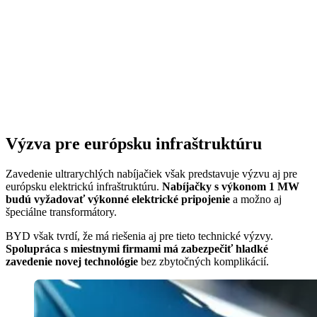
Výzva pre európsku infraštruktúru
Zavedenie ultrarychlých nabíjačiek však predstavuje výzvu aj pre
európsku elektrickú infraštruktúru.
Nabíjačky s výkonom 1 MW
budú vyžadovať výkonné elektrické pripojenie
a možno aj
špeciálne transformátory.
BYD však tvrdí, že má riešenia aj pre tieto technické výzvy.
Spolupráca s miestnymi firmami má zabezpečiť hladké
zavedenie novej technológie
bez zbytočných komplikácií.