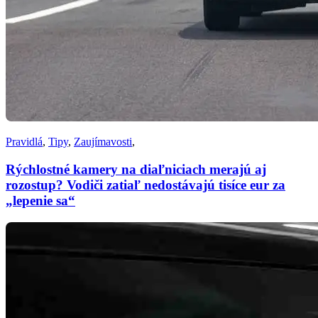
Pravidlá
,
Tipy
,
Zaujímavosti
,
Rýchlostné kamery na diaľniciach merajú aj
rozostup? Vodiči zatiaľ nedostávajú tisíce eur za
„lepenie sa“