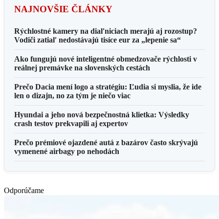
NAJNOVŠIE ČLÁNKY
Rýchlostné kamery na diaľniciach merajú aj rozostup?
Vodiči zatiaľ nedostávajú tisíce eur za „lepenie sa“
Ako fungujú nové inteligentné obmedzovače rýchlosti v
reálnej premávke na slovenských cestách
Prečo Dacia mení logo a stratégiu: Ľudia si myslia, že ide
len o dizajn, no za tým je niečo viac
Hyundai a jeho nová bezpečnostná klietka: Výsledky
crash testov prekvapili aj expertov
Prečo prémiové ojazdené autá z bazárov často skrývajú
vymenené airbagy po nehodách
Odporúčame