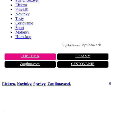
Suv/Crossover
Elektro
Pravidlá
Novinky
Testy
Cestovanie
Šport
Motorky
Horoskop
TOP TÉMA
SPRÁVY
Zaujímavosti
CESTOVANIE
Elektro
,
Novinky
,
Správy
,
Zaujímavosti
,
0
BYD sľubuje: Nabíjanie elektromobilu
za 5 minút ako tankovanie!