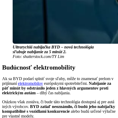
Ultrarychlá nabíjačka BYD – nová technológia
sľubuje nabíjanie za 5 minút 2.
Foto: shutterstock.com/TY Lim
Budúcnosť elektromobility
Ak sa BYD podarí splniť svoje sľuby, môže to znamenať prelom v
prijímaní
elektromobilov
európskymi spotrebiteľmi.
Nabíjanie za
päť minút by odstránilo jeden z hlavných argumentov proti
elektrickým autám
– dlhý čas nabíjania.
Otázkou však zostáva, či bude táto technológia dostupná aj pre autá
iných výrobcov.
BYD zatiaľ neoznámilo, či budú jeho nabíjačky
kompatibilné s vozidlami konkurencie
alebo budú určené výlučne
pre vlastné modely.