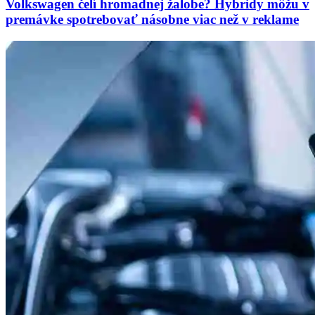
Volkswagen čelí hromadnej žalobe? Hybridy môžu v
premávke spotrebovať násobne viac než v reklame