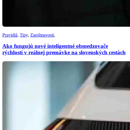
Pravidlá
,
Tipy
,
Zaujímavosti
,
Ako fungujú nové inteligentné obmedzovače
rýchlosti v reálnej premávke na slovenských cestách