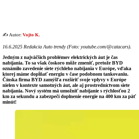
✍️ Autor:
Vojto K.
16.6.2025 Redakcia Auto trendy (
Foto: youtube.com/@catacars
).
Jedným z najväčších problémov elektrických áut je čas
nabíjania. To sa však čoskoro môže zmeniť, pretože BYD
oznámilo zavedenie siete rýchleho nabíjania v Európe, vďaka
ktorej máme dopĺňať energiu v čase podobnom tankovaniu.
Čínska firma BYD zamýšľa rozšíriť svoje vplyvy v Európe
nielen v kontexte samotných áut, ale aj prostredníctvom siete
nabíjania. Nový systém má umožniť nabíjanie s rýchlosťou 2
km za sekundu a zabezpečí doplnenie energie na 400 km za päť
minút!