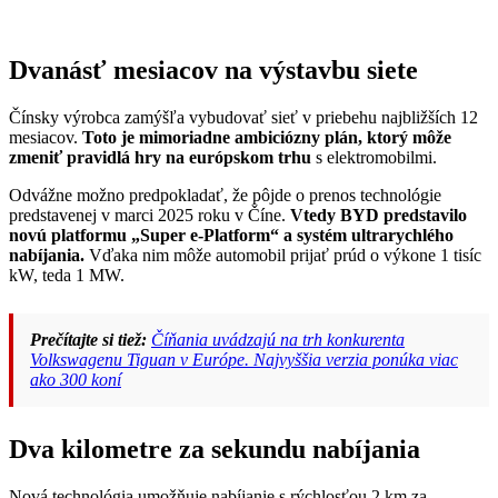
Dvanásť mesiacov na výstavbu siete
Čínsky výrobca zamýšľa vybudovať sieť v priebehu najbližších 12
mesiacov.
Toto je mimoriadne ambiciózny plán, ktorý môže
zmeniť pravidlá hry na európskom trhu
s elektromobilmi.
Odvážne možno predpokladať, že pôjde o prenos technológie
predstavenej v marci 2025 roku v Číne.
Vtedy BYD predstavilo
novú platformu „Super e-Platform“ a systém ultrarychlého
nabíjania.
Vďaka nim môže automobil prijať prúd o výkone 1 tisíc
kW, teda 1 MW.
Prečítajte si tiež:
Číňania uvádzajú na trh konkurenta
Volkswagenu Tiguan v Európe. Najvyššia verzia ponúka viac
ako 300 koní
Dva kilometre za sekundu nabíjania
Nová technológia umožňuje nabíjanie s rýchlosťou 2 km za