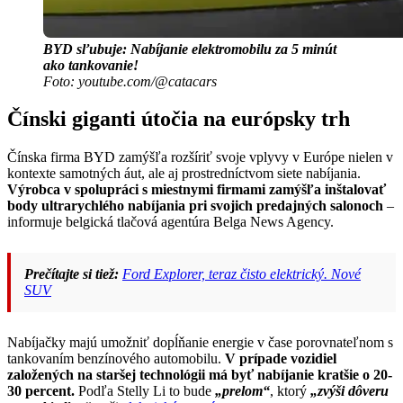
BYD sľubuje: Nabíjanie elektromobilu za 5 minút
ako tankovanie!
Foto: youtube.com/@catacars
Čínski giganti útočia na európsky trh
Čínska firma BYD zamýšľa rozšíriť svoje vplyvy v Európe nielen v
kontexte samotných áut, ale aj prostredníctvom siete nabíjania.
Výrobca v spolupráci s miestnymi firmami zamýšľa inštalovať
body ultrarychlého nabíjania pri svojich predajných salonoch
–
informuje belgická tlačová agentúra Belga News Agency.
Prečítajte si tiež:
Ford Explorer, teraz čisto elektrický. Nové
SUV
Nabíjačky majú umožniť dopĺňanie energie v čase porovnateľnom s
tankovaním benzínového automobilu.
V prípade vozidiel
založených na staršej technológii má byť nabíjanie kratšie o 20-
30 percent.
Podľa Stelly Li to bude
„prelom“
, ktorý
„zvýši dôveru