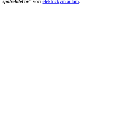
spotrebiteľov“
voči
elektrickým autám
.