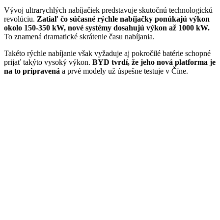
Vývoj ultrarychlých nabíjačiek predstavuje skutočnú technologickú
revolúciu.
Zatiaľ čo súčasné rýchle nabíjačky ponúkajú výkon
okolo 150-350 kW, nové systémy dosahujú výkon až 1000 kW.
To znamená dramatické skrátenie času nabíjania.
Takéto rýchle nabíjanie však vyžaduje aj pokročilé batérie schopné
prijať takýto vysoký výkon.
BYD tvrdí, že jeho nová platforma je
na to pripravená
a prvé modely už úspešne testuje v Číne.