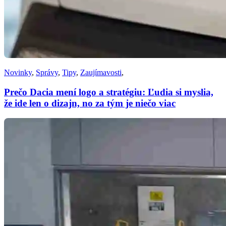
Novinky
,
Správy
,
Tipy
,
Zaujímavosti
,
Prečo Dacia mení logo a stratégiu: Ľudia si myslia,
že ide len o dizajn, no za tým je niečo viac