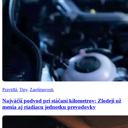
Pravidlá
,
Tipy
,
Zaujímavosti
,
Najväčší podvod pri stáčaní kilometrov: Zlodeji už
menia aj riadiacu jednotku prevodovky