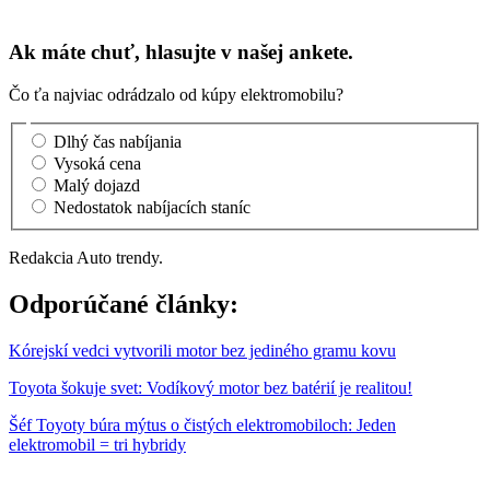
Ak máte chuť, hlasujte v našej ankete.
Čo ťa najviac odrádzalo od kúpy elektromobilu?
Dlhý čas nabíjania
Vysoká cena
Malý dojazd
Nedostatok nabíjacích staníc
Redakcia Auto trendy.
Odporúčané články:
Kórejskí vedci vytvorili motor bez jediného gramu kovu
Toyota šokuje svet: Vodíkový motor bez batérií je realitou!
Šéf Toyoty búra mýtus o čistých elektromobiloch: Jeden
elektromobil = tri hybridy