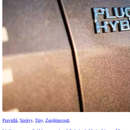
Pravidlá
,
Správy
,
Tipy
,
Zaujímavosti
,