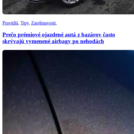
Pravidlá
,
Tipy
,
Zaujímavosti
,
Prečo prémiové ojazdené autá z bazárov často
skrývajú vymenené airbagy po nehodách