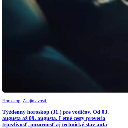
Horoskop
,
Zaujímavosti
,
Týždenný horoskop (31.) pre vodičov. Od 03.
augusta až 09. augusta. Letné cesty preveria
trpezlivosť, pozornosť aj technický stav auta