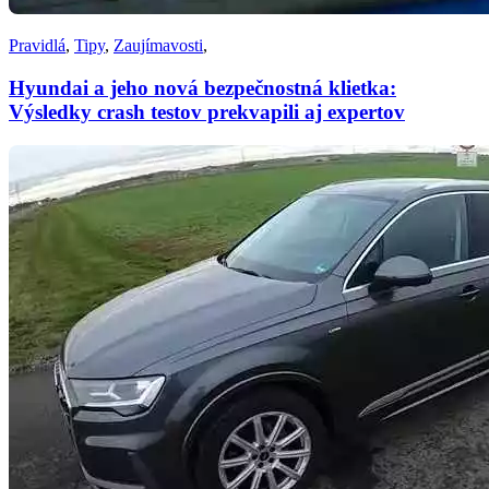
Pravidlá
,
Tipy
,
Zaujímavosti
,
Hyundai a jeho nová bezpečnostná klietka:
Výsledky crash testov prekvapili aj expertov