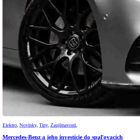
Elektro
,
Novinky
,
Tipy
,
Zaujímavosti
,
Mercedes-Benz a jeho investície do spaľovacích