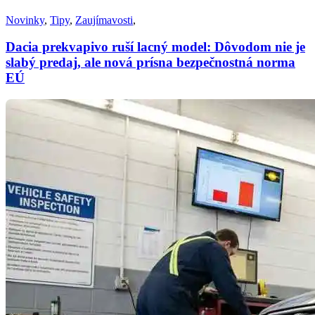
Novinky
,
Tipy
,
Zaujímavosti
,
Dacia prekvapivo ruší lacný model: Dôvodom nie je
slabý predaj, ale nová prísna bezpečnostná norma
EÚ