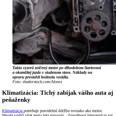
Takto vyzerá zničený motor po dlhodobom štartovaní
a okamžitej jazde v studenom stave. Náklady na
opravu presiahli hodnotu vozidla.
Foto: shutterstock.com/Alones
Klimatizácia: Tichý zabijak vášho auta aj
peňaženky
Klimatizácia
potrebuje pravidelnú údržbu rovnako ako motor.
Mnohí vodiči však tento fakt ignorujú. „
Zanedbaná klimatizácia nie