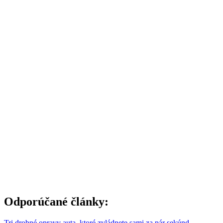
Odporúčané články:
Tri drobné opravy auta, ktoré zvládnete sami za pár sekúnd –