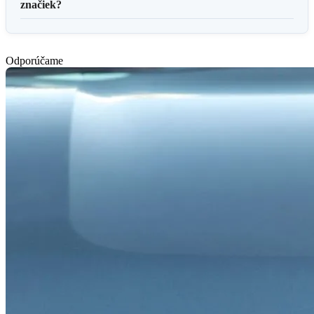
značiek?
Odporúčame