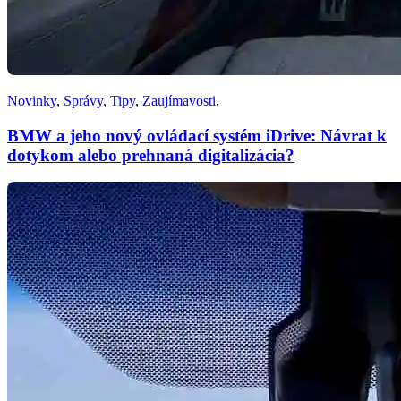
Novinky
,
Správy
,
Tipy
,
Zaujímavosti
,
BMW a jeho nový ovládací systém iDrive: Návrat k
dotykom alebo prehnaná digitalizácia?