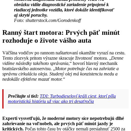
obrázku vidíte diagnostické zariadenie pripojené k
riadiacej jednotke vozidla, ktoré dokáže identifikovať
aj skryté poruchy.
Foto: shutterstock.com/Gorodenkoff
Ranný štart motora: Prvých päť minút
rozhoduje o živote vášho auta
Väčšina vodičov po rannom naštartovaní okamžite vyrazí na cestu.
Tento zlozvyk pritom výrazne skracuje životnosť motora. „
Denne
vidíme následky takéhoto správania
,“ hovorí hlavný mechanik
bratislavského autoservisu. „
Motor potrebuje čas na zahriatie a
správnu cirkuláciu oleja. Studený olej má konzistenciu medu a
nedokáže efektívne mazať motor.“
Prečítajte si tiež:
TDI: Turbodieseloví králi ciest, ktorí píšu
motoristickú históriu už viac ako tri desaťročia
Experti vysvetľujú, že moderné motory síce nepotrebujú dlhé
zahrievanie na voľnobeh, ale prvých päť minút jazdy je
kritických.
Počas tohto času by otáčky nemali presiahnuť 2500 za