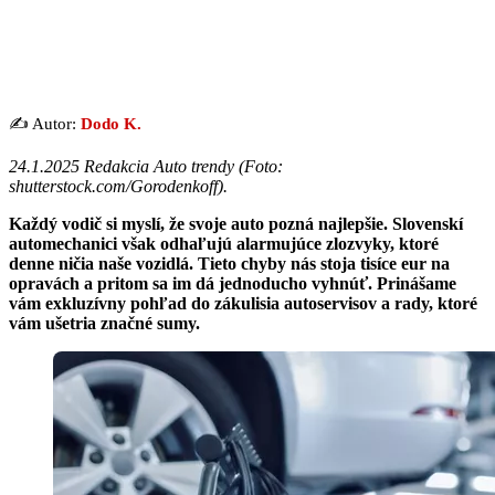
✍️ Autor:
Dodo K.
24.1.2025 Redakcia Auto trendy (Foto:
shutterstock.com/Gorodenkoff).
Každý vodič si myslí, že svoje auto pozná najlepšie. Slovenskí
automechanici však odhaľujú alarmujúce zlozvyky, ktoré
denne ničia naše vozidlá. Tieto chyby nás stoja tisíce eur na
opravách a pritom sa im dá jednoducho vyhnúť. Prinášame
vám exkluzívny pohľad do zákulisia autoservisov a rady, ktoré
vám ušetria značné sumy.