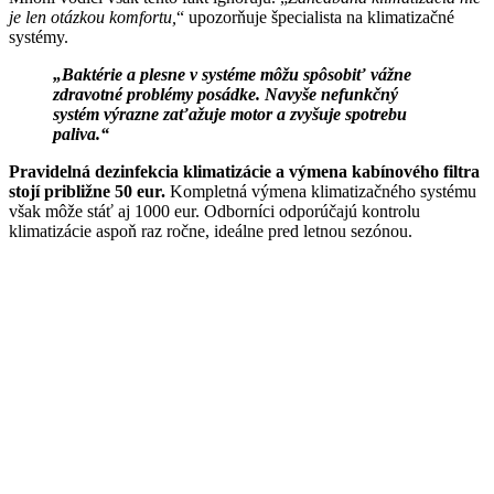
je len otázkou komfortu,
“ upozorňuje špecialista na klimatizačné
systémy.
„Baktérie a plesne v systéme môžu spôsobiť vážne
zdravotné problémy posádke. Navyše nefunkčný
systém výrazne zaťažuje motor a zvyšuje spotrebu
paliva.“
Pravidelná dezinfekcia klimatizácie a výmena kabínového filtra
stojí približne 50 eur.
Kompletná výmena klimatizačného systému
však môže stáť aj 1000 eur. Odborníci odporúčajú kontrolu
klimatizácie aspoň raz ročne, ideálne pred letnou sezónou.