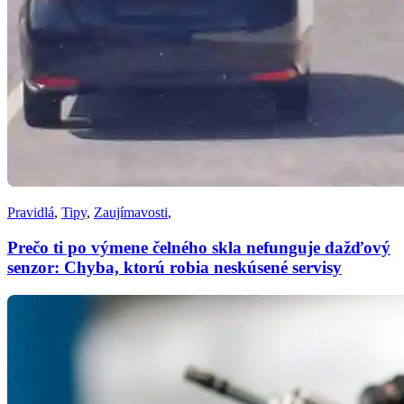
Pravidlá
,
Tipy
,
Zaujímavosti
,
Prečo ti po výmene čelného skla nefunguje dažďový
senzor: Chyba, ktorú robia neskúsené servisy