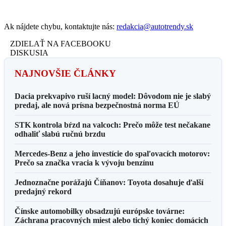
Ak nájdete chybu, kontaktujte nás:
redakcia@autotrendy.sk
ZDIELAŤ NA FACEBOOKU
DISKUSIA
NAJNOVŠIE ČLÁNKY
Dacia prekvapivo ruší lacný model: Dôvodom nie je slabý
predaj, ale nová prísna bezpečnostná norma EÚ
STK kontrola bŕzd na valcoch: Prečo môže test nečakane
odhaliť slabú ručnú brzdu
Mercedes-Benz a jeho investície do spaľovacích motorov:
Prečo sa značka vracia k vývoju benzínu
Jednoznačne porážajú Číňanov: Toyota dosahuje ďalší
predajný rekord
Čínske automobilky obsadzujú európske továrne:
Záchrana pracovných miest alebo tichý koniec domácich