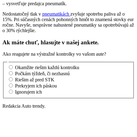
– vysvetľuje predajca pneumatík.
Nedostatočný tlak v
pneumatikách
zvyšuje spotrebu paliva až o
15%. Pri súčasných cenách pohonných hmôt to znamená stovky eur
ročne. Navyše, nesprávne nahustené pneumatiky sa opotrebúvajú až
o 30% rýchlejšie.
Ak máte chuť, hlasujte v našej ankete.
Ako reagujete na výstražné kontrolky vo vašom aute?
Okamžite riešim každú kontrolku
Počkám týždeň, či nezhasnú
Riešim až pred STK
Prekryjem ich páskou
Ignorujem ich
Redakcia Auto trendy.