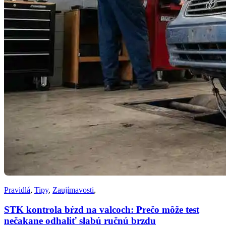
Pravidlá
,
Tipy
,
Zaujímavosti
,
STK kontrola bŕzd na valcoch: Prečo môže test
nečakane odhaliť slabú ručnú brzdu