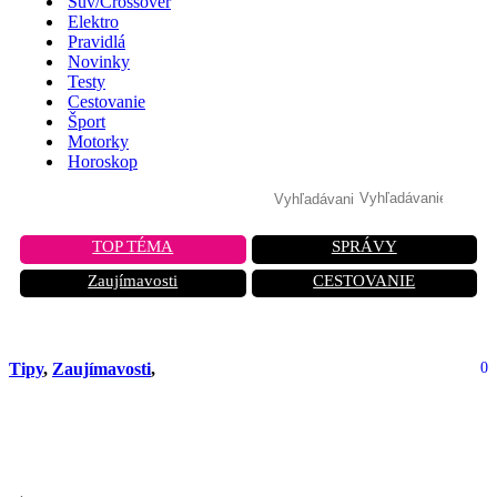
Suv/Crossover
Elektro
Pravidlá
Novinky
Testy
Cestovanie
Šport
Motorky
Horoskop
TOP TÉMA
SPRÁVY
Zaujímavosti
CESTOVANIE
Tipy
,
Zaujímavosti
,
0
Odhalenie automechanikov: Týmito
návykmi ničíte svoje auto každý deň!