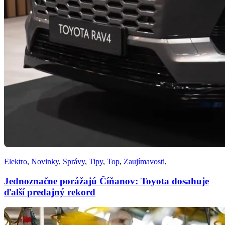
Elektro
,
Novinky
,
Správy
,
Tipy
,
Top
,
Zaujímavosti
,
Jednoznačne porážajú Číňanov: Toyota dosahuje
ďalší predajný rekord