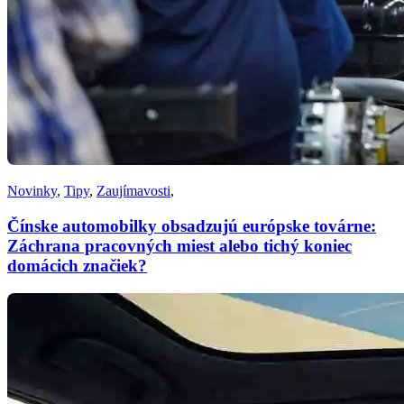
Novinky
,
Tipy
,
Zaujímavosti
,
Čínske automobilky obsadzujú európske továrne:
Záchrana pracovných miest alebo tichý koniec
domácich značiek?