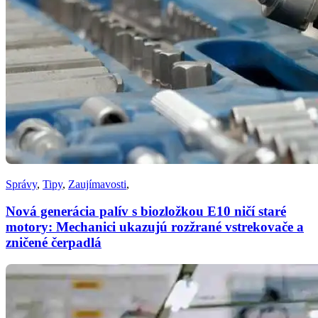
Správy
,
Tipy
,
Zaujímavosti
,
Nová generácia palív s biozložkou E10 ničí staré
motory: Mechanici ukazujú rozžrané vstrekovače a
zničené čerpadlá