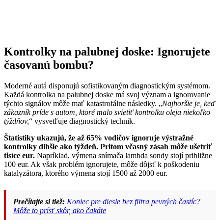
Kontrolky na palubnej doske: Ignorujete
časovanú bombu?
Moderné autá disponujú sofistikovaným diagnostickým systémom.
Každá kontrolka na palubnej doske má svoj význam a ignorovanie
týchto signálov môže mať katastrofálne následky. „
Najhoršie je, keď
zákazník príde s autom, ktoré malo svietiť kontrolku oleja niekoľko
týždňov,
“ vysvetľuje diagnostický technik.
Štatistiky ukazujú, že až 65% vodičov ignoruje výstražné
kontrolky dlhšie ako týždeň. Pritom včasný zásah môže ušetriť
tisíce eur.
Napríklad, výmena snímača lambda sondy stojí približne
100 eur. Ak však problém ignorujete, môže dôjsť k poškodeniu
katalyzátora, ktorého výmena stojí 1500 až 2000 eur.
Prečítajte si tiež:
Koniec pre diesle bez filtra pevných častíc?
Môže to prísť skôr, ako čakáte