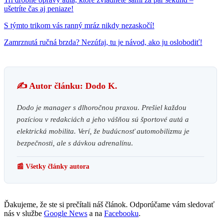
ušetríte čas aj peniaze!
S týmto trikom vás ranný mráz nikdy nezaskočí!
Zamrznutá ručná brzda? Nezúfaj, tu je návod, ako ju oslobodiť!
✍️ Autor článku: Dodo K.
Dodo je manager s dlhoročnou praxou. Prešiel každou
pozíciou v redakciách a jeho vášňou sú športové autá a
elektrická mobilita. Verí, že budúcnosť automobilizmu je
bezpečnosti, ale s dávkou adrenalínu.
📰 Všetky články autora
Ďakujeme, že ste si prečítali náš článok. Odporúčame vám sledovať
nás v službe
Google News
a na
Facebooku
.