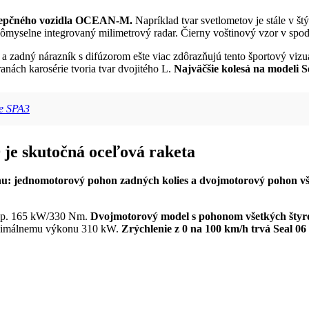
ncepčného vozidla OCEAN-M.
Napríklad tvar svetlometov je stále v št
ômyselne integrovaný milimetrový radar. Čierny voštinový vzor v spod
rie a zadný nárazník s difúzorom ešte viac zdôrazňujú tento športový v
anách karosérie tvoria tvar dvojitého L.
Najväčšie kolesá na modeli 
me SPA3
je skutočná oceľová raketa
: jednomotorový pohon zadných kolies a dvojmotorový pohon vše
sp. 165 kW/330 Nm.
Dvojmotorový model s pohonom všetkých šty
imálnemu výkonu 310 kW.
Zrýchlenie z 0 na 100 km/h trvá Seal 06