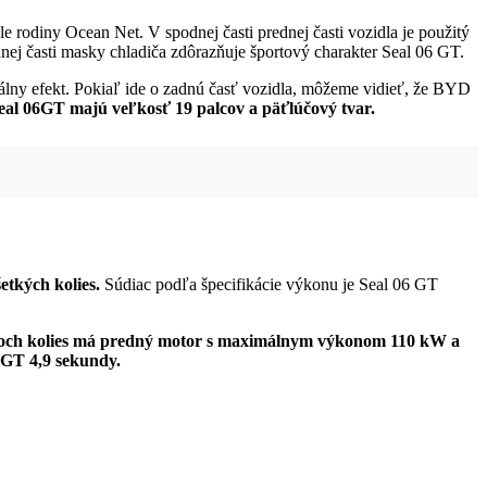
ýle rodiny Ocean Net. V spodnej časti prednej časti vozidla je použitý
nej časti masky chladiča zdôrazňuje športový charakter Seal 06 GT.
izuálny efekt. Pokiaľ ide o zadnú časť vozidla, môžeme vidieť, že BYD
Seal 06GT majú veľkosť 19 palcov a päťlúčový tvar.
tkých kolies.
Súdiac podľa špecifikácie výkonu je Seal 06 GT
roch kolies má predný motor s maximálnym výkonom 110 kW a
 GT 4,9 sekundy.