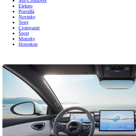
Suv/Crossover
Elektro
Pravidlá
Novinky
Testy
Cestovanie
Šport
Motorky
Horoskop