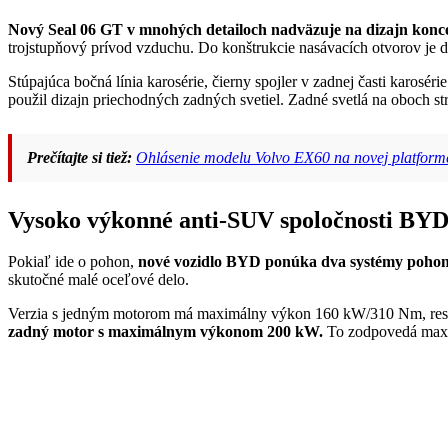
Nový Seal 06 GT v mnohých detailoch nadväzuje na dizajn ko
trojstupňový prívod vzduchu. Do konštrukcie nasávacích otvorov je d
Stúpajúca bočná línia karosérie, čierny spojler v zadnej časti karosé
použil dizajn priechodných zadných svetiel. Zadné svetlá na oboch str
Prečítajte si tiež:
Ohlásenie modelu Volvo EX60 na novej platfor
Vysoko výkonné anti-SUV spoločnosti BYD 
Pokiaľ ide o pohon,
nové vozidlo BYD ponúka dva systémy pohonu
skutočné malé oceľové delo.
Verzia s jedným motorom má maximálny výkon 160 kW/310 Nm, re
zadný motor s maximálnym výkonom 200 kW.
To zodpovedá max