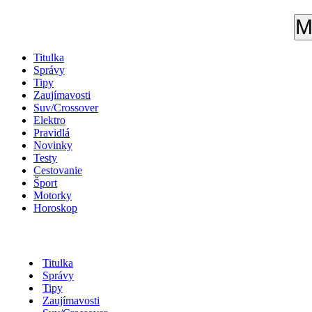
M
Titulka
Správy
Tipy
Zaujímavosti
Suv/Crossover
Elektro
Pravidlá
Novinky
Testy
Cestovanie
Šport
Motorky
Horoskop
Titulka
Správy
Tipy
Zaujímavosti