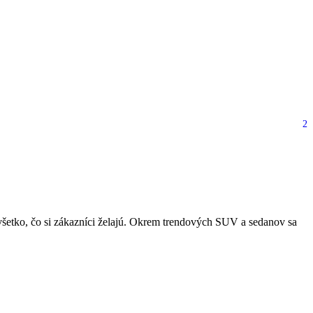
2
dá európskym konkurentom
tko, čo si zákazníci želajú. Okrem trendových SUV a sedanov sa