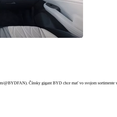
 cenovkou od 19 000 eur ne
com/@BYDFAN). Čínsky gigant BYD chce mať vo svojom sortimente vše