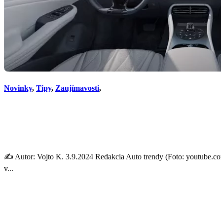
Novinky
,
Tipy
,
Zaujímavosti
,
Vysoko výkonný anti-SUV s
šancu
✍️ Autor: Vojto K. 3.9.2024 Redakcia Auto trendy (Foto: youtube.
v...