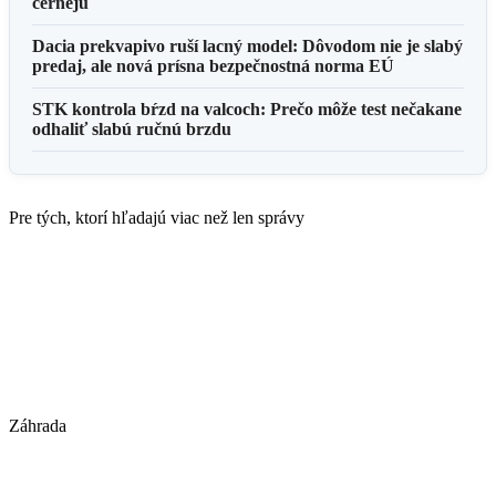
černejú
Dacia prekvapivo ruší lacný model: Dôvodom nie je slabý
predaj, ale nová prísna bezpečnostná norma EÚ
STK kontrola bŕzd na valcoch: Prečo môže test nečakane
odhaliť slabú ručnú brzdu
Pre tých, ktorí hľadajú viac než len správy
Záhrada