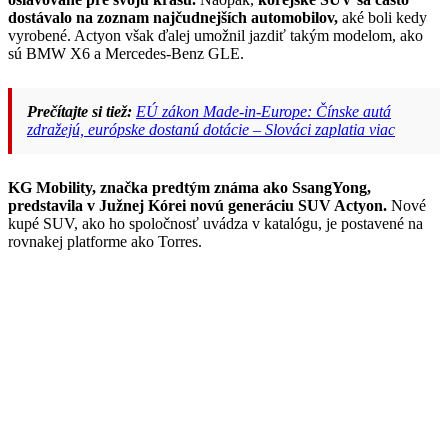
dostávalo na zoznam najčudnejších automobilov,
aké boli kedy
vyrobené. Actyon však ďalej umožnil jazdiť takým modelom, ako
sú BMW X6 a Mercedes-Benz GLE.
Prečítajte si tiež:
EÚ zákon Made-in-Europe: Čínske autá
zdražejú, európske dostanú dotácie – Slováci zaplatia viac
KG Mobility, značka predtým známa ako SsangYong,
predstavila v Južnej Kórei novú generáciu SUV Actyon.
Nové
kupé SUV, ako ho spoločnosť uvádza v katalógu, je postavené na
rovnakej platforme ako Torres.