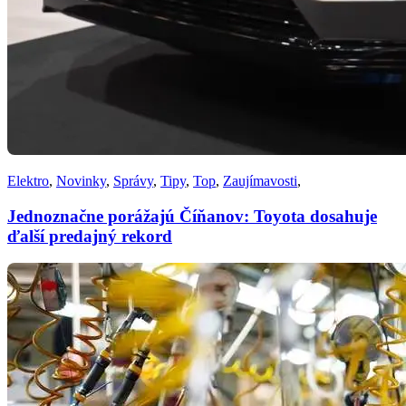
Elektro
,
Novinky
,
Správy
,
Tipy
,
Top
,
Zaujímavosti
,
Jednoznačne porážajú Číňanov: Toyota dosahuje
ďalší predajný rekord