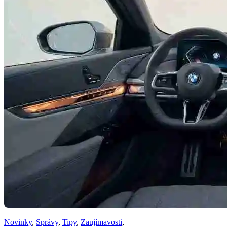
Novinky
,
Správy
,
Tipy
,
Zaujímavosti
,