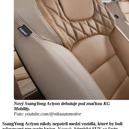
Nový SsangYong Actyon debutuje pod značkou KG
Mobility.
Foto: youtube.com/@niksautomotive
SsangYong Actyon nikdy nepatril medzi vozidlá, ktoré by boli
oslavované pre svoju krásu.
Naopak,
kórejské SUV sa často