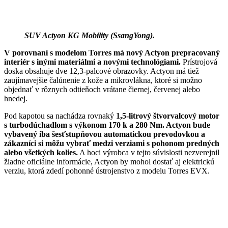
SUV Actyon KG Mobility (SsangYong).
V porovnaní s modelom Torres má nový Actyon prepracovaný
interiér s inými materiálmi a novými technológiami.
Prístrojová
doska obsahuje dve 12,3-palcové obrazovky. Actyon má tiež
zaujímavejšie čalúnenie z kože a mikrovlákna, ktoré si možno
objednať v rôznych odtieňoch vrátane čiernej, červenej alebo
hnedej.
Pod kapotou sa nachádza rovnaký
1,5-litrový štvorvalcový motor
s turbodúchadlom s výkonom 170 k a 280 Nm. Actyon bude
vybavený iba šesťstupňovou automatickou prevodovkou a
zákazníci si môžu vybrať medzi verziami s pohonom predných
alebo všetkých kolies.
A hoci výrobca v tejto súvislosti nezverejnil
žiadne oficiálne informácie, Actyon by mohol dostať aj elektrickú
verziu, ktorá zdedí pohonné ústrojenstvo z modelu Torres EVX.