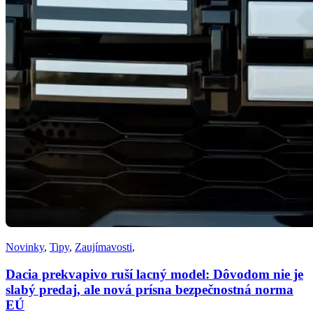
Novinky
,
Tipy
,
Zaujímavosti
,
Dacia prekvapivo ruší lacný model: Dôvodom nie je
slabý predaj, ale nová prísna bezpečnostná norma
EÚ