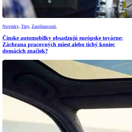
Novinky
,
Tipy
,
Zaujímavosti
,
Čínske automobilky obsadzujú európske továrne:
Záchrana pracovných miest alebo tichý koniec
domácich značiek?