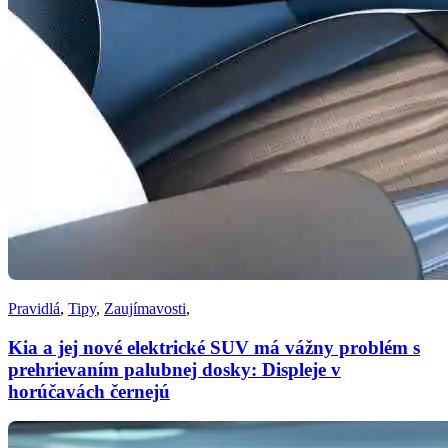
Pravidlá
,
Tipy
,
Zaujímavosti
,
Kia a jej nové elektrické SUV má vážny problém s
prehrievaním palubnej dosky: Displeje v
horúčavách černejú