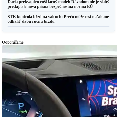
Dacia prekvapivo ruší lacný model: Dôvodom nie je slabý
predaj, ale nová prísna bezpečnostná norma EÚ
STK kontrola bŕzd na valcoch: Prečo môže test nečakane
odhaliť slabú ručnú brzdu
Odporúčame