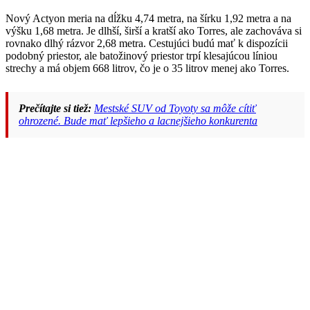
Nový Actyon meria na dĺžku 4,74 metra, na šírku 1,92 metra a na
výšku 1,68 metra. Je dlhší, širší a kratší ako Torres, ale zachováva si
rovnako dlhý rázvor 2,68 metra. Cestujúci budú mať k dispozícii
podobný priestor, ale batožinový priestor trpí klesajúcou líniou
strechy a má objem 668 litrov, čo je o 35 litrov menej ako Torres.
Prečítajte si tiež:
Mestské SUV od Toyoty sa môže cítiť
ohrozené. Bude mať lepšieho a lacnejšieho konkurenta