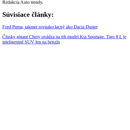
Redakcia Auto trendy.
Súvisiace články:
Ford Puma, takmer rovnako lacný ako Dacia Duster
Čínsky gigant Chery uvádza na trh model Kia Sportage. Tigo 8 L je
inteligentné SUV len na benzín