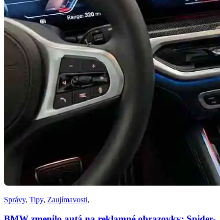
Správy
,
Tipy
,
Zaujímavosti
,
BMW zmenilo autá na reklamné obrazovky: Spider-