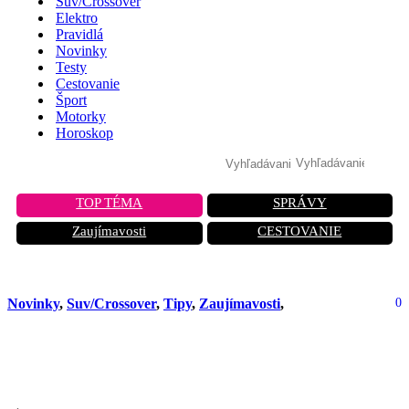
Suv/Crossover
Elektro
Pravidlá
Novinky
Testy
Cestovanie
Šport
Motorky
Horoskop
TOP TÉMA
SPRÁVY
Zaujímavosti
CESTOVANIE
Novinky
,
Suv/Crossover
,
Tipy
,
Zaujímavosti
,
0
Nový SsangYong Actyon debutuje pod
značkou KG Mobility