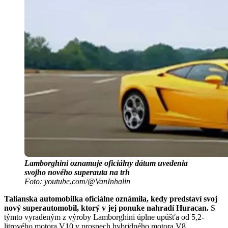
Lamborghini oznamuje oficiálny dátum uvedenia
svojho nového superauta na trh
Foto: youtube.com/@VanInhalin
Talianska automobilka oficiálne oznámila, kedy predstaví svoj
nový superautomobil, ktorý v jej ponuke nahradí Huracan.
S
týmto vyradeným z výroby Lamborghini úplne upúšťa od 5,2-
litrového motora V10 v prospech hybridného motora V8.