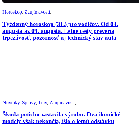
Horoskop
,
Zaujímavosti
,
Týždenný horoskop (31.) pre vodičov. Od 03.
augusta až 09. augusta. Letné cesty preveria
trpezlivosť, pozornosť aj technický stav auta
Novinky
,
Správy
,
Tipy
,
Zaujímavosti
,
Škoda potichu zastavila výrobu: Dva ikonické
modely však nekončia, išlo o letnú odstávku