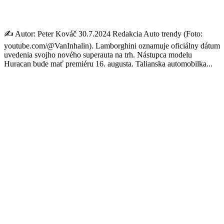
hybridný motor V8
✍️ Autor: Peter Kováč 30.7.2024 Redakcia Auto trendy (Foto:
youtube.com/@VanInhalin). Lamborghini oznamuje oficiálny dátum
uvedenia svojho nového superauta na trh. Nástupca modelu
Huracan bude mať premiéru 16. augusta. Talianska automobilka...