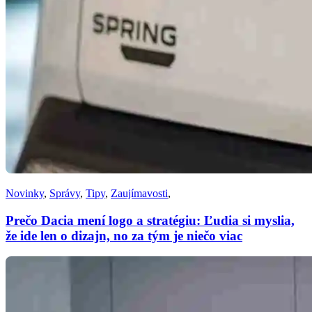
Novinky
,
Správy
,
Tipy
,
Zaujímavosti
,
Prečo Dacia mení logo a stratégiu: Ľudia si myslia,
že ide len o dizajn, no za tým je niečo viac