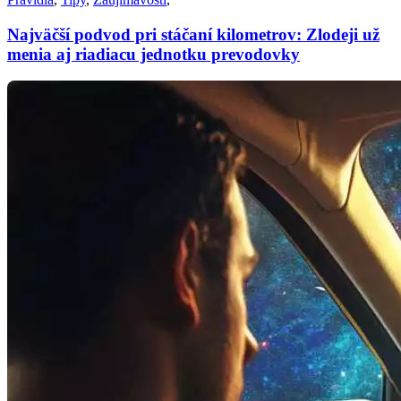
Najväčší podvod pri stáčaní kilometrov: Zlodeji už
menia aj riadiacu jednotku prevodovky