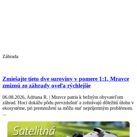
Záhrada
Zmiešajte tieto dve suroviny v pomere 1:1. Mravce
zmiznú zo záhrady oveľa rýchlejšie
06.08.2026, Adriana R. | Mravce patria k bežným obyvateľom
záhrad. Hoci dokážu pôdu prevzdušniť a zohrávajú dôležitú úlohu v
ekosystéme, pri premnožení sa môžu stať nepríjemným problémom.
...