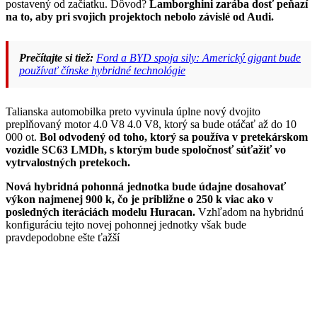
postavený od začiatku. Dôvod?
Lamborghini zarába dosť peňazí
na to, aby pri svojich projektoch nebolo závislé od Audi.
Prečítajte si tiež:
Ford a BYD spoja sily: Americký gigant bude
používať čínske hybridné technológie
Talianska automobilka preto vyvinula úplne nový dvojito
preplňovaný motor 4.0 V8 4.0 V8, ktorý sa bude otáčať až do 10
000 ot.
Bol odvodený od toho, ktorý sa používa v pretekárskom
vozidle SC63 LMDh, s ktorým bude spoločnosť súťažiť vo
vytrvalostných pretekoch.
Nová hybridná pohonná jednotka bude údajne dosahovať
výkon najmenej 900 k, čo je približne o 250 k viac ako v
posledných iteráciách modelu Huracan.
Vzhľadom na hybridnú
konfiguráciu tejto novej pohonnej jednotky však bude
pravdepodobne ešte ťažší