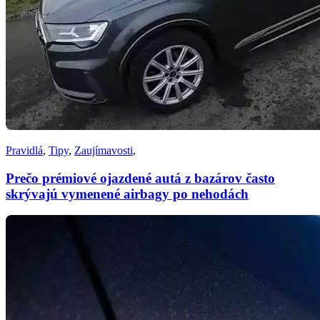
Pravidlá
,
Tipy
,
Zaujímavosti
,
Prečo prémiové ojazdené autá z bazárov často
skrývajú vymenené airbagy po nehodách