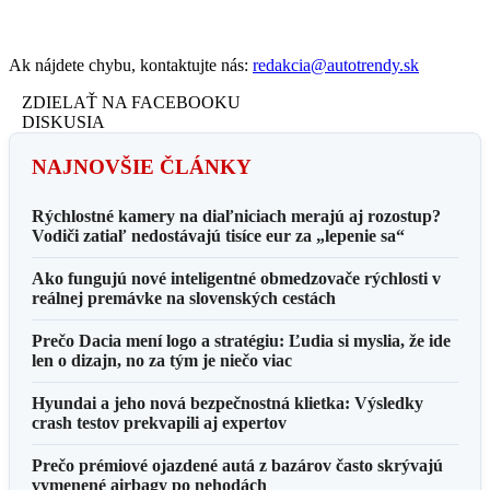
Ak nájdete chybu, kontaktujte nás:
redakcia@autotrendy.sk
ZDIELAŤ NA FACEBOOKU
DISKUSIA
NAJNOVŠIE ČLÁNKY
Rýchlostné kamery na diaľniciach merajú aj rozostup?
Vodiči zatiaľ nedostávajú tisíce eur za „lepenie sa“
Ako fungujú nové inteligentné obmedzovače rýchlosti v
reálnej premávke na slovenských cestách
Prečo Dacia mení logo a stratégiu: Ľudia si myslia, že ide
len o dizajn, no za tým je niečo viac
Hyundai a jeho nová bezpečnostná klietka: Výsledky
crash testov prekvapili aj expertov
Prečo prémiové ojazdené autá z bazárov často skrývajú
vymenené airbagy po nehodách