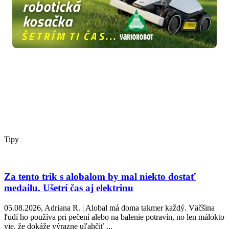
Tipy
Za tento trik s alobalom by mal niekto dostať
medailu. Ušetrí čas aj elektrinu
05.08.2026, Adriana R. | Alobal má doma takmer každý. Väčšina
ľudí ho používa pri pečení alebo na balenie potravín, no len málokto
vie, že dokáže výrazne uľahčiť ...