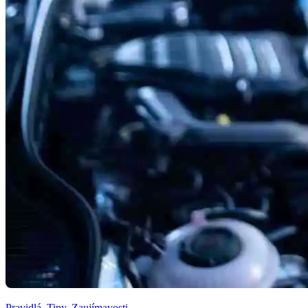
Pravidlá
,
Tipy
,
Zaujímavosti
,