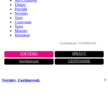
Suv/Crossover
Elektro
Pravidlá
Novinky
Testy
Cestovanie
Šport
Motorky
Horoskop
TOP TÉMA
SPRÁVY
Zaujímavosti
CESTOVANIE
Novinky
,
Zaujímavosti
,
0
Nástupca modelu Lamborghini
Huracan bude predstavený 16.
augusta. Bude používať nový