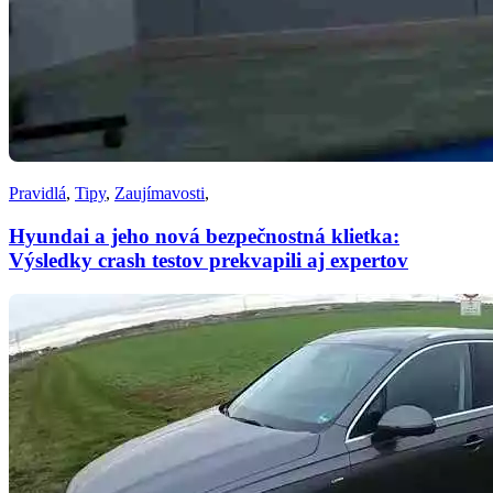
Pravidlá
,
Tipy
,
Zaujímavosti
,
Hyundai a jeho nová bezpečnostná klietka:
Výsledky crash testov prekvapili aj expertov