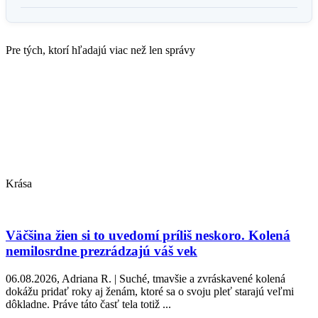
Pre tých, ktorí hľadajú viac než len správy
Krása
Väčšina žien si to uvedomí príliš neskoro. Kolená
nemilosrdne prezrádzajú váš vek
06.08.2026, Adriana R. | Suché, tmavšie a zvráskavené kolená
dokážu pridať roky aj ženám, ktoré sa o svoju pleť starajú veľmi
dôkladne. Práve táto časť tela totiž ...