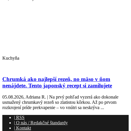
Kuchyňa
Chrumká ako najlepší rezeň, no mäso v ňom
nenájdete. Tento japonský recept si zamilujete
05.08.2026, Adriana R. | Na prvý pohľad vyzerá ako dokonale
usmažený chrumkavý rezeň so zlatistou kôrkou. Až po prvom
rozkrojení príde prekvapenie – vo vnútri sa neskrýva ...
|
RSS
|
O nás / Redakčné štandardy
|
Kontakt