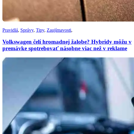
Pravidlá
,
Správy
,
Tipy
,
Zaujímavosti
,
Volkswagen čelí hromadnej žalobe? Hybridy môžu v
premávke spotrebovať násobne viac než v reklame