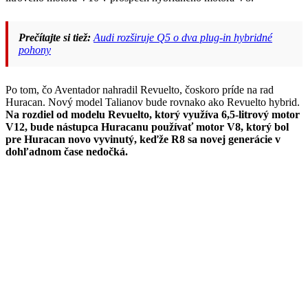
Prečítajte si tiež:
Audi rozširuje Q5 o dva plug-in hybridné
pohony
Po tom, čo Aventador nahradil Revuelto, čoskoro príde na rad
Huracan. Nový model Talianov bude rovnako ako Revuelto hybrid.
Na rozdiel od modelu Revuelto, ktorý využíva 6,5-litrový motor
V12, bude nástupca Huracanu používať motor V8, ktorý bol
pre Huracan novo vyvinutý, keďže R8 sa novej generácie v
dohľadnom čase nedočká.