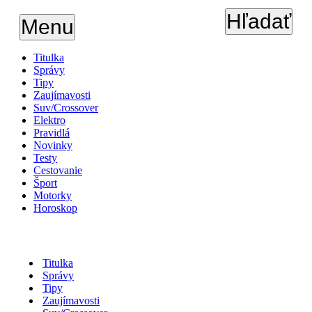
Hľadať
Menu
Titulka
Správy
Tipy
Zaujímavosti
Suv/Crossover
Elektro
Pravidlá
Novinky
Testy
Cestovanie
Šport
Motorky
Horoskop
Titulka
Správy
Tipy
Zaujímavosti