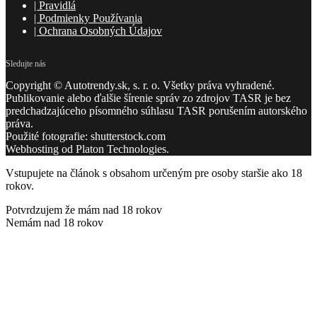
|
Pravidlá
|
Podmienky Používania
|
Ochrana Osobných Údajov
Sledujte nás
Copyright © Autotrendy.sk, s. r. o. Všetky práva vyhradené.
Publikovanie alebo ďalšie šírenie správ zo zdrojov TASR je bez
predchadzajúceho písomného súhlasu TASR porušením autorského
práva.
Použité fotografie: shutterstock.com
Webhosting od Platon Technologies.
Vstupujete na článok s obsahom určeným pre osoby staršie ako 18
rokov.
Potvrdzujem že mám nad 18 rokov
Nemám nad 18 rokov