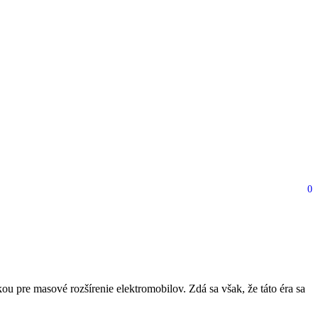
0
vyše 1000 km na jedno
pre masové rozšírenie elektromobilov. Zdá sa však, že táto éra sa