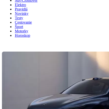
Suv/Crossover
Elektro
Pravidlá
Novinky
Testy
Cestovanie
Šport
Motorky
Horoskop