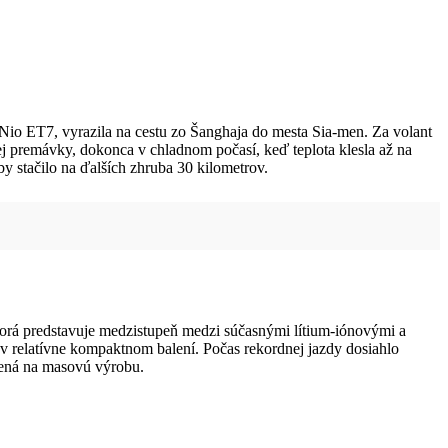
 Nio ET7, vyrazila na cestu zo Šanghaja do mesta Sia-men. Za volant
nej premávky, dokonca v chladnom počasí, keď teplota klesla až na
 by stačilo na ďalších zhruba 30 kilometrov.
torá predstavuje medzistupeň medzi súčasnými lítium-iónovými a
 relatívne kompaktnom balení. Počas rekordnej jazdy dosiahlo
avená na masovú výrobu.