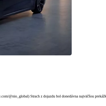
ranicu! Sériové auto prešlo 
com/@nio_global) Strach z dojazdu bol donedávna najväčšou prekážkou 