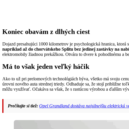
Koniec obavám z dlhých ciest
Dojazd presahujúci 1000 kilometrov je psychologická hranica, ktorá s
napríklad až do chorvátskeho Splitu bez jedinej zastávky na nabí
elektromobily žiadnou prekážkou. Otvára to dvere k pohodlnému a be
Má to však jeden veľký háčik
Ako to už pri prelomových technológiách býva, všetko má svoju cenu
úrovni nového auta strednej triedy. Odhaduje sa, že stojí približne t
môžu využívať. Očakáva sa však, že s rastúcou výrobou a ďalším vý
Prečítajte si tiež:
Opel Grandland dostáva najsilnejšiu elektrickú 