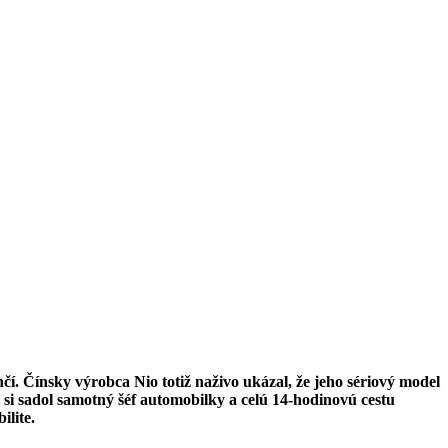
í. Čínsky výrobca Nio totiž naživo ukázal, že jeho sériový model
 si sadol samotný šéf automobilky a celú 14-hodinovú cestu
ilite.