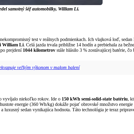
del samotný šéf automobilky, William Li.
e nekompromisný test v reálnych podmienkach. Ich vlajková loď, sedan
i William Li
. Celá jazda trvala približne 14 hodín a prebiehala za bež
 po prejdení
1044 kilometrov
stále hlásilo 3 % zostávajúcej batérie, čo
rekvapuje veľkým výkonom v malom balení
 vyvíjalo niekoľko rokov. Ide o
150 kWh semi-solid-state batériu
, k
hustote energie (360 Wh/kg) dokáže pojať obrovské množstvo energie v
ý a luxusný sedan vynikajúca hodnota. Táto technológia je teraz pripr