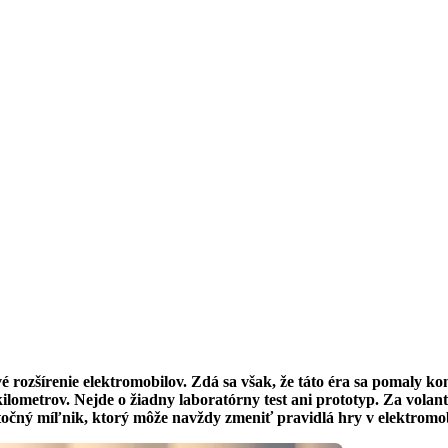
ozšírenie elektromobilov. Zdá sa však, že táto éra sa pomaly konč
lometrov. Nejde o žiadny laboratórny test ani prototyp. Za volant
utočný míľnik, ktorý môže navždy zmeniť pravidlá hry v elektromob