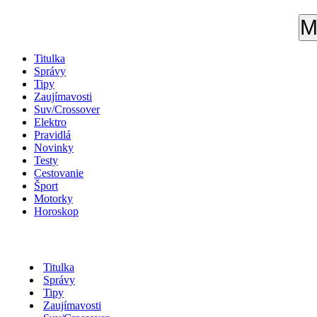
M
Titulka
Správy
Tipy
Zaujímavosti
Suv/Crossover
Elektro
Pravidlá
Novinky
Testy
Cestovanie
Šport
Motorky
Horoskop
Titulka
Správy
Tipy
Zaujímavosti