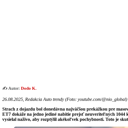
✍️ Autor:
Dodo K.
26.08.2025, Redakcia Auto trendy (
Foto: youtube.com/@nio_global
)
Strach z dojazdu bol donedávna najväčšou prekážkou pre masové r
ET7 dokáže na jedno jediné nabitie prejsť neuveriteľných 1044 ki
vysielal naživo, aby rozptýlil akékoľvek pochybnosti. Toto je sk