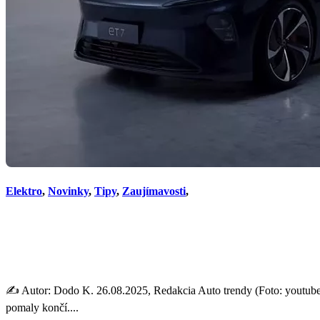
Elektro
,
Novinky
,
Tipy
,
Zaujímavosti
,
Číňania prekonali magickú h
nabitie
✍️ Autor: Dodo K. 26.08.2025, Redakcia Auto trendy (Foto: youtube.
pomaly končí....