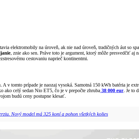
tavia elektromobily na úroveň, ak nie nad úroveň, tradičných áut so s
janie
, znie ako sen. Práve toto je argument, ktorý môže presvedčiť aj 
zstresovému cestovaniu naprieč kontinentmi.
. A v tomto prípade je naozaj vysoká. Samotná 150 kWh batéria je ext
oľko ako celý sedan Nio ET5, čo je v prepočte zhruba
38 000 eur
. Je to 
vojom budú ceny postupne klesať.
verziu. Nový model má 325 koní a pohon všetkých kolies