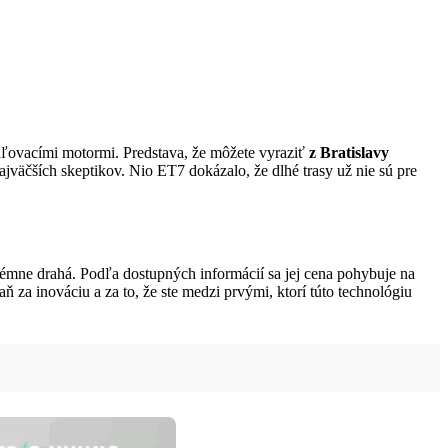
paľovacími motormi. Predstava, že môžete vyraziť
z Bratislavy
najväčších skeptikov. Nio ET7 dokázalo, že dlhé trasy už nie sú pre
rémne drahá. Podľa dostupných informácií sa jej cena pohybuje na
daň za inováciu a za to, že ste medzi prvými, ktorí túto technológiu