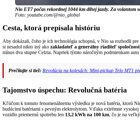
Nio ET7 počas rekordnej 1044 km dlhej jazdy. Za volantom se
Foto: youtube.com/@nio_global
Cesta, ktorá prepísala históriu
Aby dokázali, čoho je ich technológia schopná, v Nio sa rozhodli pr
si nesadol nikto iný ako
zakladateľ a generálny riaditeľ spoločnost
mínus dva stupne Celzia. Napriek týmto náročným podmienkam auto
Prečítajte si tiež:
Revolúcia na kolesách: Mini-pickup Telo MT1 p
Tajomstvo úspechu: Revolučná batéria
Kľúčom k tomuto fenomenálnemu výsledku je nová batéria, ktorú Nio
budúcimi batériami s pevným elektrolytom. Vďaka extrémne vysokej 
vozidlo priemernú spotrebu len
13,2 kWh na 100 km
, čo je na veľk