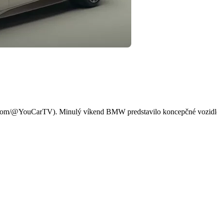
plne nový model vychádza z
.com/@YouCarTV). Minulý víkend BMW predstavilo koncepčné vozidlo, 