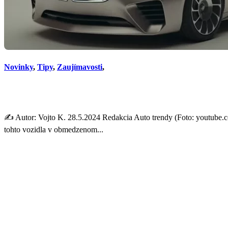
Novinky
,
Tipy
,
Zaujímavosti
,
BMW pre pár vyvolených. Ú
✍️ Autor: Vojto K. 28.5.2024 Redakcia Auto trendy (Foto: youtube
tohto vozidla v obmedzenom...