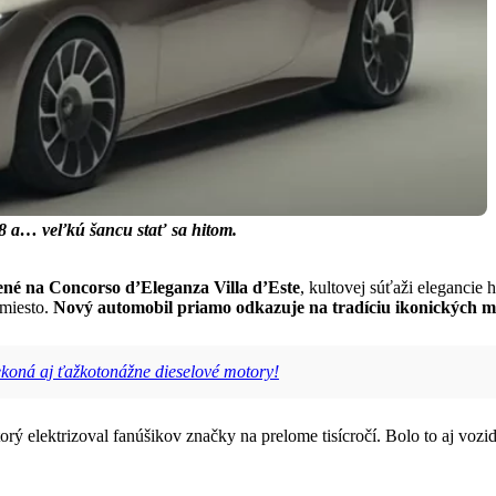
 a… veľkú šancu stať sa hitom.
ené na Concorso d’Eleganza Villa d’Este
, kultovej súťaži elegancie 
miesto.
Nový automobil priamo odkazuje na tradíciu ikonických m
rekoná aj ťažkotonážne dieselové motory!
torý elektrizoval fanúšikov značky na prelome tisícročí. Bolo to aj vozi