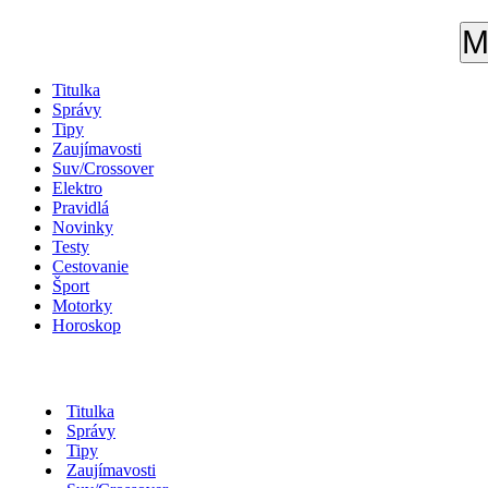
M
Titulka
Správy
Tipy
Zaujímavosti
Suv/Crossover
Elektro
Pravidlá
Novinky
Testy
Cestovanie
Šport
Motorky
Horoskop
Titulka
Správy
Tipy
Zaujímavosti