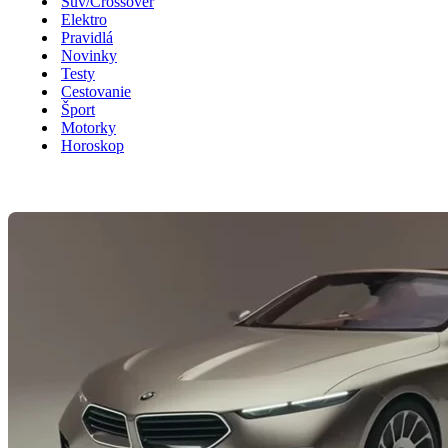
Suv/Crossover
Elektro
Pravidlá
Novinky
Testy
Cestovanie
Šport
Motorky
Horoskop