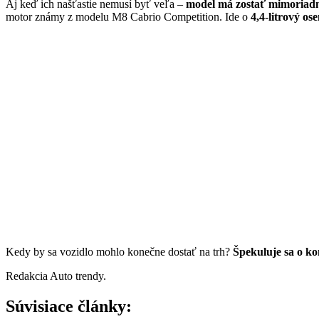
Aj keď ich našťastie nemusí byť veľa –
model má zostať mimoriadn
motor známy z modelu M8 Cabrio Competition. Ide o
4,4-litrový o
Kedy by sa vozidlo mohlo konečne dostať na trh?
Špekuluje sa o kon
Redakcia Auto trendy.
Súvisiace články: