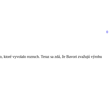
0
 modelu M8
ktoré vyvolalo rozruch. Teraz sa zdá, že Bavori zvažujú výrobu