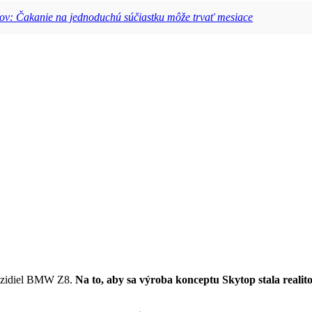
lov: Čakanie na jednoduchú súčiastku môže trvať mesiace
vozidiel BMW Z8.
Na to, aby sa výroba konceptu Skytop stala realit