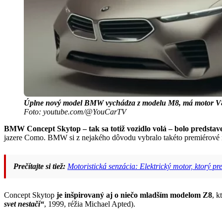
Úplne nový model BMW vychádza z modelu M8, má motor V8
Foto: youtube.com/@YouCarTV
BMW Concept Skytop – tak sa totiž vozidlo volá – bolo predstav
jazere Como. BMW si z nejakého dôvodu vybralo takéto premiérové 
Prečítajte si tiež:
Motoristická senzácia: Elektrický motor, ktorý p
Concept Skytop
je inšpirovaný aj o niečo mladším modelom Z8
, k
svet nestačí“
, 1999, réžia Michael Apted).