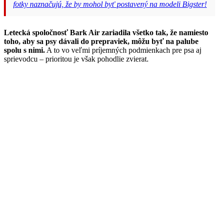
fotky naznačujú, že by mohol byť postavený na modeli Bigster!
Letecká spoločnosť Bark Air zariadila všetko tak, že namiesto
toho, aby sa psy dávali do prepraviek, môžu byť na palube
spolu s nimi.
A to vo veľmi príjemných podmienkach pre psa aj
sprievodcu – prioritou je však pohodlie zvierat.