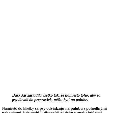
Bark Air zariadila všetko tak, že namiesto toho, aby sa
psy dávali do prepraviek, môžu byť na palube.
Namiesto do klietky
sa psy odvádzajú na palubu s pohodlnými
pohovkami, kde majú k dispozícii aj deku s upokojujúcimi