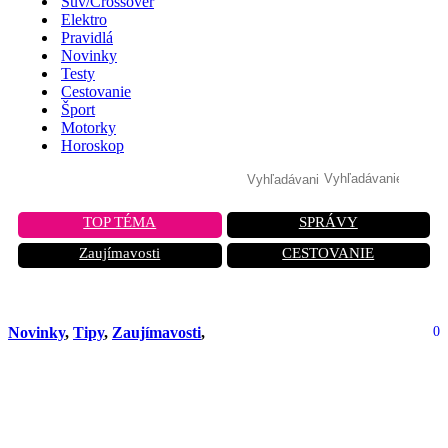
Suv/Crossover
Elektro
Pravidlá
Novinky
Testy
Cestovanie
Šport
Motorky
Horoskop
TOP TÉMA
SPRÁVY
Zaujímavosti
CESTOVANIE
Novinky
,
Tipy
,
Zaujímavosti
,
0
Táto letecká spoločnosť bola
vytvorená pre psov. Ale môžu so
sebou vziať aj ľudí