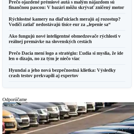
Prečo ojazdené prémiové autá s malým nájazdom sú
finančnou pascou: V bazári môžu skrývať zničený motor
Rýchlostné kamery na diaľniciach merajú aj rozostup?
Vodiči zatiaľ nedostávajú tisíce eur za „lepenie sa“
Ako fungujú nové inteligentné obmedzovače rýchlosti v
reálnej premávke na slovenských cestách
Prečo Dacia mení logo a stratégiu: Ľudia si myslia, že ide
len o dizajn, no za tým je niečo viac
Hyundai a jeho nová bezpečnostná klietka: Výsledky
crash testov prekvapili aj expertov
Odporúčame