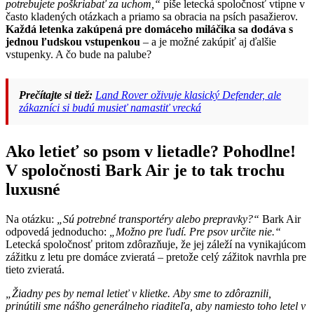
potrebujete poškriabať za uchom,“
píše letecká spoločnosť vtipne v
často kladených otázkach a priamo sa obracia na psích pasažierov.
Každá letenka zakúpená pre domáceho miláčika sa dodáva s
jednou ľudskou vstupenkou
– a je možné zakúpiť aj ďalšie
vstupenky. A čo bude na palube?
Prečítajte si tiež:
Land Rover oživuje klasický Defender, ale
zákazníci si budú musieť namastiť vrecká
Ako letieť so psom v lietadle? Pohodlne!
V spoločnosti Bark Air je to tak trochu
luxusné
Na otázku:
„Sú potrebné transportéry alebo prepravky?“
Bark Air
odpovedá jednoducho:
„Možno pre ľudí. Pre psov určite nie.“
Letecká spoločnosť pritom zdôrazňuje, že jej záleží na vynikajúcom
zážitku z letu pre domáce zvieratá – pretože celý zážitok navrhla pre
tieto zvieratá.
„Žiadny pes by nemal letieť v klietke. Aby sme to zdôraznili,
prinútili sme nášho generálneho riaditeľa, aby namiesto toho letel v