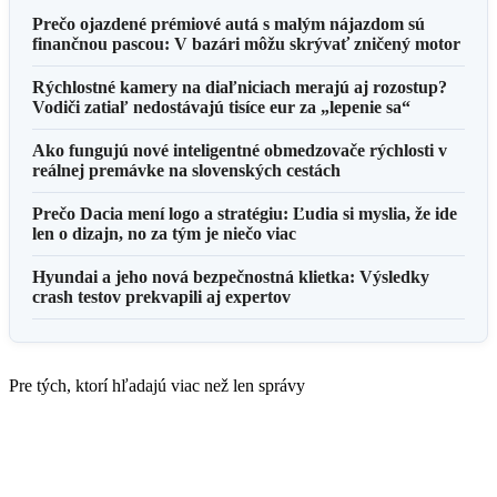
Prečo ojazdené prémiové autá s malým nájazdom sú
finančnou pascou: V bazári môžu skrývať zničený motor
Rýchlostné kamery na diaľniciach merajú aj rozostup?
Vodiči zatiaľ nedostávajú tisíce eur za „lepenie sa“
Ako fungujú nové inteligentné obmedzovače rýchlosti v
reálnej premávke na slovenských cestách
Prečo Dacia mení logo a stratégiu: Ľudia si myslia, že ide
len o dizajn, no za tým je niečo viac
Hyundai a jeho nová bezpečnostná klietka: Výsledky
crash testov prekvapili aj expertov
Pre tých, ktorí hľadajú viac než len správy