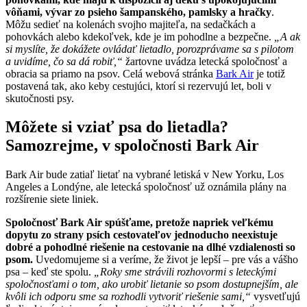
vôňami, vývar zo psieho šampanského, pamlsky a hračky
.
Môžu sedieť na kolenách svojho majiteľa, na sedačkách a
pohovkách alebo kdekoľvek, kde je im pohodlne a bezpečne.
„A ak
si myslíte, že dokážete ovládať lietadlo, porozprávame sa s pilotom
a uvidíme, čo sa dá robiť,“
žartovne uvádza letecká spoločnosť a
obracia sa priamo na psov. Celá webová stránka
Bark Air
je totiž
postavená tak, ako keby cestujúci, ktorí si rezervujú let, boli v
skutočnosti psy.
Môžete si vziať psa do lietadla?
Samozrejme, v spoločnosti Bark Air
Bark Air bude zatiaľ lietať na vybrané letiská v New Yorku, Los
Angeles a Londýne, ale letecká spoločnosť už oznámila plány na
rozšírenie siete liniek.
Spoločnosť Bark Air spúšťame, pretože napriek veľkému
dopytu zo strany psích cestovateľov jednoducho neexistuje
dobré a pohodlné riešenie na cestovanie na dlhé vzdialenosti so
psom.
Uvedomujeme si a veríme, že život je lepší – pre vás a vášho
psa – keď ste spolu.
„Roky sme strávili rozhovormi s leteckými
spoločnosťami o tom, ako urobiť lietanie so psom dostupnejším, ale
kvôli ich odporu sme sa rozhodli vytvoriť riešenie sami,“
vysvetľujú