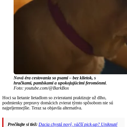
Nová éra cestovania so psami – bez klietok, s
hračkami, pamlskami a upokojujúcimi feromónmi
.
Foto: youtube.com/@BarkBox
Hoci sa lietanie lietadlom so zvieratami praktizuje už dlho,
podmienky prepravy domácich zvierat týmto spôsobom nie sú
najpríjemnejšie. Teraz sa objavila alternatíva.
Prečítajte si tiež:
Dacia chystá nový, väčší pick-up? Uniknuté