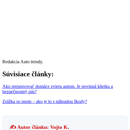
Redakcia Auto trendy.
Súvisiace články:
Ako prepravovať domáce zviera autom. Je povinná klietka a
bezpečnostný pás?
Zrážka so psom – ako je to s náhradou škody?
✍️ Autor článku: Vojto K.