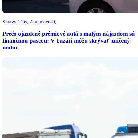
Správy
,
Tipy
,
Zaujímavosti
,
Prečo ojazdené prémiové autá s malým nájazdom sú
finančnou pascou: V bazári môžu skrývať zničený
motor