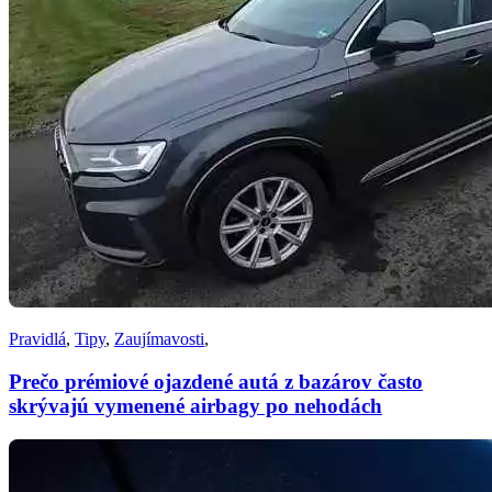
Pravidlá
,
Tipy
,
Zaujímavosti
,
Prečo prémiové ojazdené autá z bazárov často
skrývajú vymenené airbagy po nehodách