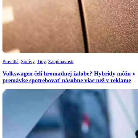
Pravidlá
,
Správy
,
Tipy
,
Zaujímavosti
,
Volkswagen čelí hromadnej žalobe? Hybridy môžu v
premávke spotrebovať násobne viac než v reklame