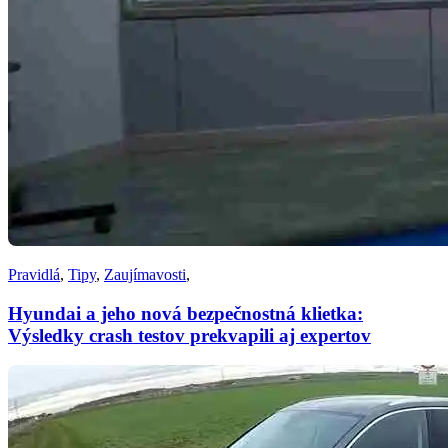
Pravidlá
,
Tipy
,
Zaujímavosti
,
Hyundai a jeho nová bezpečnostná klietka:
Výsledky crash testov prekvapili aj expertov