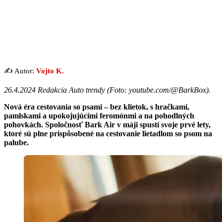
✍️ Autor:
Vojto K.
26.4.2024 Redakcia Auto trendy (
Foto: youtube.com/@BarkBox
).
Nová éra cestovania so psami – bez klietok, s hračkami,
pamlskami a upokojujúcimi feromónmi a na pohodlných
pohovkách. Spoločnosť Bark Air v máji spustí svoje prvé lety,
ktoré sú plne prispôsobené na cestovanie lietadlom so psom na
palube.