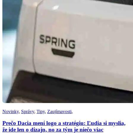
Novinky
,
Správy
,
Tipy
,
Zaujímavosti
,
Prečo Dacia mení logo a stratégiu: Ľudia si myslia,
že ide len o dizajn, no za tým je niečo viac