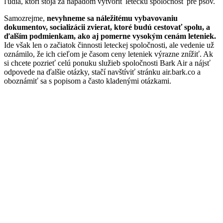
ľudia, ktorí stoja za nápadom vytvoriť leteckú spoločnosť pre psov.
Samozrejme,
nevyhneme sa náležitému vybavovaniu
dokumentov, socializácii zvierat, ktoré budú cestovať spolu, a
ďalším podmienkam, ako aj pomerne vysokým cenám leteniek.
Ide však len o začiatok činnosti leteckej spoločnosti, ale vedenie už
oznámilo, že ich cieľom je časom ceny leteniek výrazne znížiť. Ak
si chcete pozrieť celú ponuku služieb spoločnosti Bark Air a nájsť
odpovede na ďalšie otázky, stačí navštíviť stránku air.bark.co a
oboznámiť sa s popisom a často kladenými otázkami.