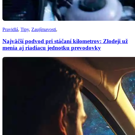
Pravidlá
,
Tipy
,
Zaujímavosti
,
Najväčší podvod pri stáčaní kilometrov: Zlodeji už
menia aj riadiacu jednotku prevodovky