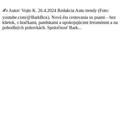
✍️ Autor: Vojto K. 26.4.2024 Redakcia Auto trendy (Foto:
youtube.com/@BarkBox). Nová éra cestovania so psami – bez
klietok, s hračkami, pamlskami a upokojujúcimi feromónmi a na
pohodlných pohovkách. Spoločnosť Bark...