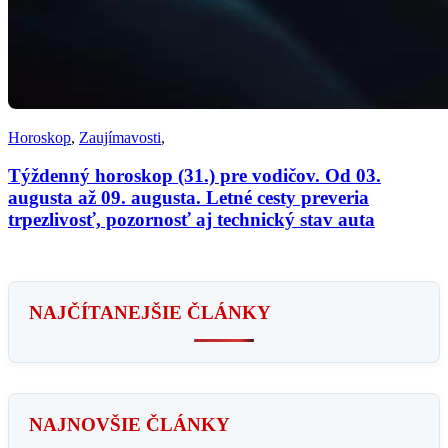
Horoskop
,
Zaujímavosti
,
Týždenný horoskop (31.) pre vodičov. Od 03.
augusta až 09. augusta. Letné cesty preveria
trpezlivosť, pozornosť aj technický stav auta
NAJČÍTANEJŠIE ČLÁNKY
NAJNOVŠIE ČLÁNKY