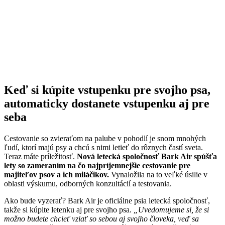
Keď si kúpite vstupenku pre svojho psa,
automaticky dostanete vstupenku aj pre
seba
Cestovanie so zvieraťom na palube v pohodlí je snom mnohých
ľudí, ktorí majú psy a chcú s nimi letieť do rôznych častí sveta.
Teraz máte príležitosť.
Nová letecká spoločnosť Bark Air spúšťa
lety so zameraním na čo najpríjemnejšie cestovanie pre
majiteľov psov a ich miláčikov.
Vynaložila na to veľké úsilie v
oblasti výskumu, odborných konzultácií a testovania.
Ako bude vyzerať? Bark Air je oficiálne psia letecká spoločnosť,
takže si kúpite letenku aj pre svojho psa.
„Uvedomujeme si, že si
možno budete chcieť vziať so sebou aj svojho človeka, veď sa