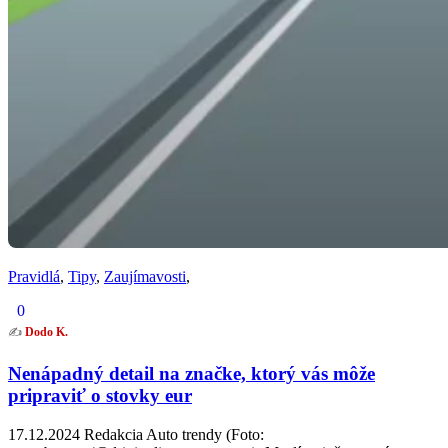
Pravidlá
,
Tipy
,
Zaujímavosti
,
0
✍️
Dodo K.
Nenápadný detail na značke, ktorý vás môže
pripraviť o stovky eur
17.12.2024 Redakcia Auto trendy (Foto: