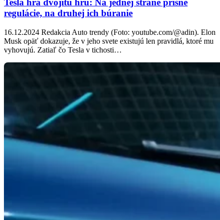
Tesla hrá dvojitú hru: Na jednej strane prísne
regulácie, na druhej ich búranie
16.12.2024 Redakcia Auto trendy (Foto: youtube.com/@adin). Elon
Musk opäť dokazuje, že v jeho svete existujú len pravidlá, ktoré mu
vyhovujú. Zatiaľ čo Tesla v tichosti…