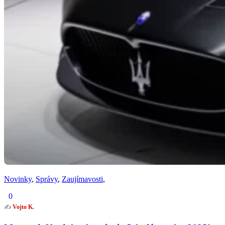
Novinky
,
Správy
,
Zaujímavosti
,
0
✍️
Vojto K.