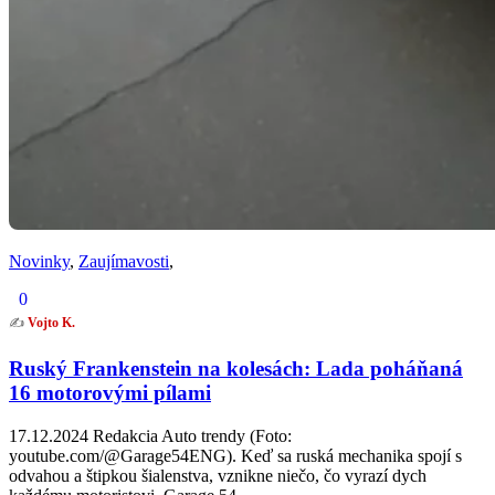
Novinky
,
Zaujímavosti
,
0
✍️
Vojto K.
Ruský Frankenstein na kolesách: Lada poháňaná
16 motorovými pílami
17.12.2024 Redakcia Auto trendy (Foto:
youtube.com/@Garage54ENG). Keď sa ruská mechanika spojí s
odvahou a štipkou šialenstva, vznikne niečo, čo vyrazí dych