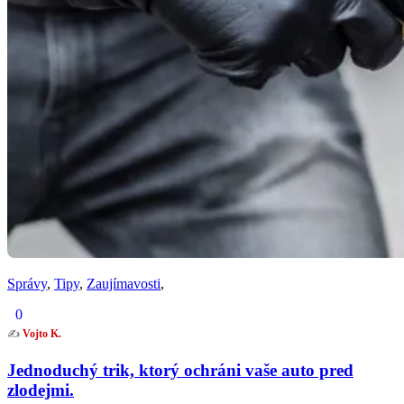
Správy
,
Tipy
,
Zaujímavosti
,
0
✍️
Vojto K.
Jednoduchý trik, ktorý ochráni vaše auto pred
zlodejmi.