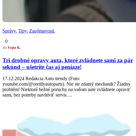
Správy
,
Tipy
,
Zaujímavosti
,
0
✍️
Vojto K.
Tri drobné opravy auta, ktoré zvládnete sami za pár
sekúnd – ušetríte čas aj peniaze!
17.12.2024 Redakcia Auto trendy (Foto:
youtube.com/@oreillyautoparts). Nie ste zdatný mechanik? Žiadny
problém! Niektoré bežné poruchy na vašom aute zvládnete opraviť
sami, bez potreby navštíviť servis.…