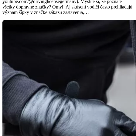
youtube.com/@drivinglicensegermany). Myslíte si, že poznáte
všetky dopravné značky? Omyl! Aj skúsení vodiči často prehliadajú
význam šípky v značke zákazu zastavenia,…