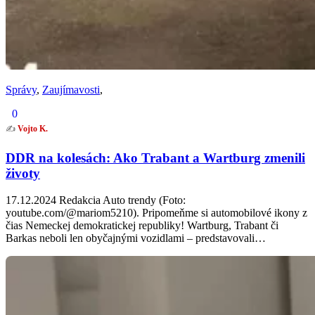
Správy
,
Zaujímavosti
,
0
✍️
Vojto K.
DDR na kolesách: Ako Trabant a Wartburg zmenili
životy
17.12.2024 Redakcia Auto trendy (Foto:
youtube.com/@mariom5210). Pripomeňme si automobilové ikony z
čias Nemeckej demokratickej republiky! Wartburg, Trabant či
Barkas neboli len obyčajnými vozidlami – predstavovali…