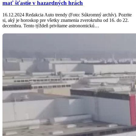
mať šťastie v hazardných hrách
16.12.2024 Redakcia Auto trendy (Foto: Súkromný archív). Pozrite
si, aký je horoskop pre všetky znamenia zverokruhu od 16. do 22.
decembra. Tento týždeň privítame astronomickú…