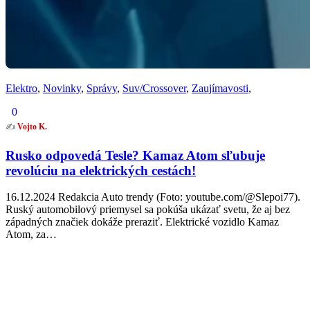
Elektro
,
Novinky
,
Správy
,
Suv/Crossover
,
Zaujímavosti
,
0
✍️
Vojto K.
Rusko odpovedá Tesle? Kamaz Atom sľubuje
revolúciu na elektrických cestách!
16.12.2024 Redakcia Auto trendy (Foto: youtube.com/@Slepoi77).
Ruský automobilový priemysel sa pokúša ukázať svetu, že aj bez
západných značiek dokáže preraziť. Elektrické vozidlo Kamaz
Atom, za…