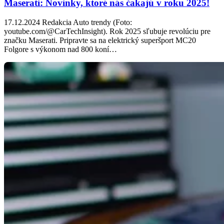
Maserati: Novinky, ktoré nás čakajú v roku 2025!
17.12.2024 Redakcia Auto trendy (Foto:
youtube.com/@CarTechInsight). Rok 2025 sľubuje revolúciu pre
značku Maserati. Pripravte sa na elektrický superšport MC20
Folgore s výkonom nad 800 koní…