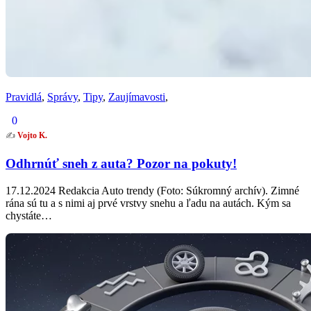
Pravidlá
,
Správy
,
Tipy
,
Zaujímavosti
,
0
✍️
Vojto K.
Odhrnúť sneh z auta? Pozor na pokuty!
17.12.2024 Redakcia Auto trendy (Foto: Súkromný archív). Zimné
rána sú tu a s nimi aj prvé vrstvy snehu a ľadu na autách. Kým sa
chystáte…