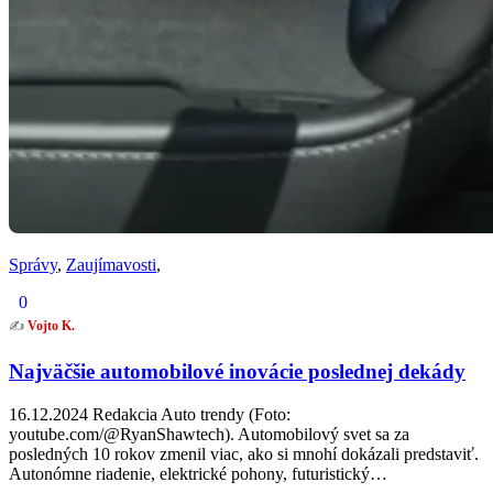
Správy
,
Zaujímavosti
,
0
✍️
Vojto K.
Najväčšie automobilové inovácie poslednej dekády
16.12.2024 Redakcia Auto trendy (Foto:
youtube.com/@RyanShawtech). Automobilový svet sa za
posledných 10 rokov zmenil viac, ako si mnohí dokázali predstaviť.
Autonómne riadenie, elektrické pohony, futuristický…