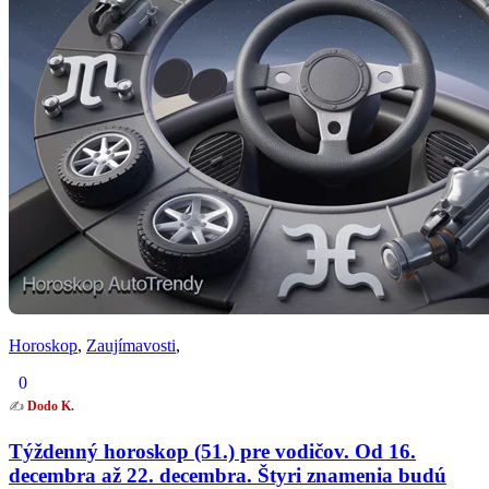
Horoskop
,
Zaujímavosti
,
0
✍️
Dodo K.
Týždenný horoskop (51.) pre vodičov. Od 16.
decembra až 22. decembra. Štyri znamenia budú