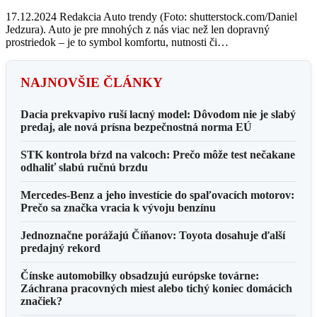
17.12.2024 Redakcia Auto trendy (Foto: shutterstock.com/Daniel
Jedzura). Auto je pre mnohých z nás viac než len dopravný
prostriedok – je to symbol komfortu, nutnosti či…
NAJNOVŠIE ČLÁNKY
Dacia prekvapivo ruší lacný model: Dôvodom nie je slabý
predaj, ale nová prísna bezpečnostná norma EÚ
STK kontrola bŕzd na valcoch: Prečo môže test nečakane
odhaliť slabú ručnú brzdu
Mercedes-Benz a jeho investície do spaľovacích motorov:
Prečo sa značka vracia k vývoju benzínu
Jednoznačne porážajú Číňanov: Toyota dosahuje ďalší
predajný rekord
Čínske automobilky obsadzujú európske továrne:
Záchrana pracovných miest alebo tichý koniec domácich
značiek?