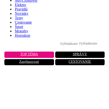
Suv/Crossover
Elektro
Pravidlá
Novinky
Testy
Cestovanie
Šport
Motorky
Horoskop
TOP TÉMA
SPRÁVY
Zaujímavosti
CESTOVANIE