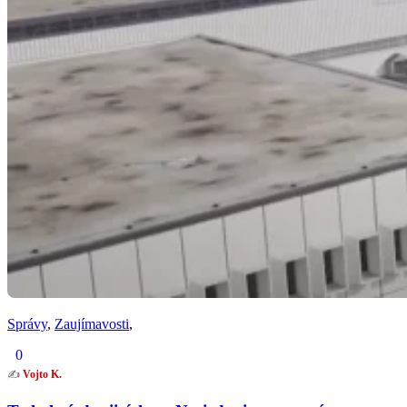
Správy
,
Zaujímavosti
,
0
✍️
Vojto K.