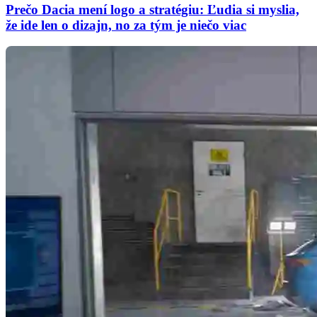
Prečo Dacia mení logo a stratégiu: Ľudia si myslia,
že ide len o dizajn, no za tým je niečo viac