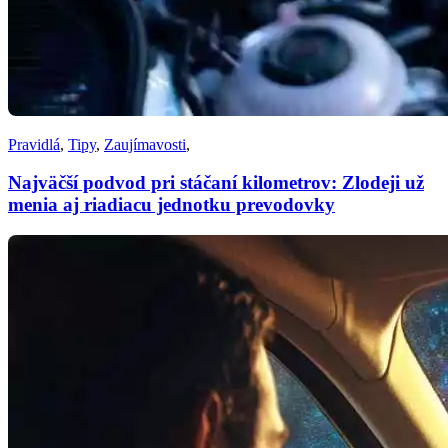
Pravidlá
,
Tipy
,
Zaujímavosti
,
Najväčší podvod pri stáčaní kilometrov: Zlodeji už
menia aj riadiacu jednotku prevodovky