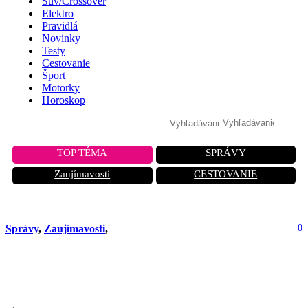
Suv/Crossover
Elektro
Pravidlá
Novinky
Testy
Cestovanie
Šport
Motorky
Horoskop
TOP TÉMA
SPRÁVY
Zaujímavosti
CESTOVANIE
Správy
,
Zaujímavosti
,
0
Priestor, komfort a štýl: Toto SUV vás
presvedčí na prvý pohľad