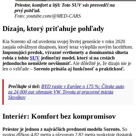
Priestor, komfort a štýl: Toto SUV vás presvedčí na
prvý pohľad.
Foto: youtube.com/@MED-CARS
Dizajn, ktorý priťahuje pohľady
Kia Sorento už od uvedenia svojej štvrtej generácie v roku 2020
zaujala odvážnym dizajnom, ktorý teraz vylepšila novým faceliftom.
Imponujúci predok, výrazné svetlomety a dominantná silueta
robia z tohto
SUV
jedinečný model, ktorý si na cestách
jednoducho nemôžete nevšimnúť.
Ale dôležité je, že dizajn nie je
len o vzhľade –
Sorento prináša aj funkčnosť a praktickosť.
Prečítajte si tiež:
BYD rastie v Európe o 175 %: Čínske auto
za 24 000 eur ohrozuje VW, Toyotu aj pracovné miesta
Slovákov
Interiér: Komfort bez kompromisov
Priestor je jednou z najväčších predností modelu Sorento.
So
svojou dĺžkou 4,82 metra a rázvorom 2,82 metra poskytuje dostatok