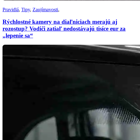
Pravidlá
,
Tipy
,
Zaujímavosti
,
Rýchlostné kamery na diaľniciach merajú aj
rozostup? Vodiči zatiaľ nedostávajú tisíce eur za
„lepenie sa“