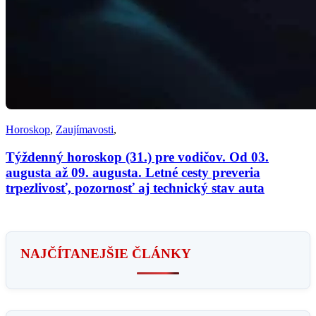
Horoskop
,
Zaujímavosti
,
Týždenný horoskop (31.) pre vodičov. Od 03.
augusta až 09. augusta. Letné cesty preveria
trpezlivosť, pozornosť aj technický stav auta
NAJČÍTANEJŠIE ČLÁNKY