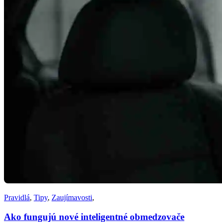
Pravidlá
,
Tipy
,
Zaujímavosti
,
Ako fungujú nové inteligentné obmedzovače