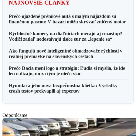
NAJNOVŠIE ČLÁNKY
Prečo ojazdené prémiové autá s malým nájazdom sú
finančnou pascou: V bazári môžu skrývať zničený motor
Rýchlostné kamery na diaľniciach merajú aj rozostup?
Vodiči zatiaľ nedostávajú tisíce eur za „lepenie sa“
Ako fungujú nové inteligentné obmedzovače rýchlosti v
reálnej premávke na slovenských cestách
Prečo Dacia mení logo a stratégiu: Ľudia si myslia, že ide
len o dizajn, no za tým je niečo viac
Hyundai a jeho nová bezpečnostná klietka: Výsledky
crash testov prekvapili aj expertov
Odporúčame