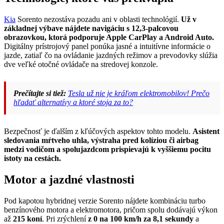
Kia
Sorento nezostáva pozadu ani v oblasti technológií.
Už v
základnej výbave nájdete navigáciu s 12,3-palcovou
obrazovkou, ktorá podporuje Apple CarPlay a Android Auto.
Digitálny prístrojový panel ponúka jasné a intuitívne informácie o
jazde, zatiaľ čo na ovládanie jazdných režimov a prevodovky slúžia
dve veľké otočné ovládače na stredovej konzole.
Prečítajte si tiež:
Tesla už nie je kráľom elektromobilov! Prečo
hľadať alternatívy a ktoré stoja za to?
Bezpečnosť je ďalším z kľúčových aspektov tohto modelu.
Asistent
sledovania mŕtveho uhla, výstraha pred kolíziou či airbag
medzi vodičom a spolujazdcom prispievajú k vyššiemu pocitu
istoty na cestách.
Motor a jazdné vlastnosti
Pod kapotou hybridnej verzie Sorento nájdete kombináciu turbo
benzínového motora a elektromotora, pričom spolu dodávajú výkon
až
215 koní
. Pri zrýchlení
z 0 na 100 km/h za 8,1 sekundy
a