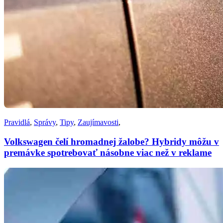
Pravidlá
,
Správy
,
Tipy
,
Zaujímavosti
,
Volkswagen čelí hromadnej žalobe? Hybridy môžu v
premávke spotrebovať násobne viac než v reklame