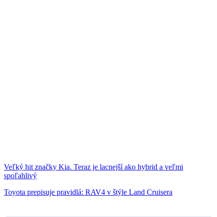
Veľký hit značky Kia. Teraz je lacnejší ako hybrid a veľmi
spoľahlivý
Toyota prepisuje pravidlá: RAV4 v štýle Land Cruisera