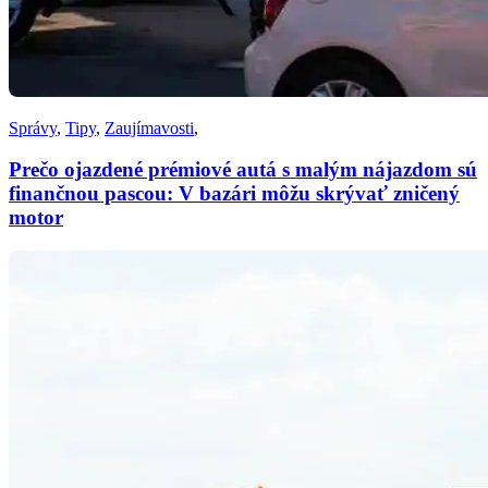
Správy
,
Tipy
,
Zaujímavosti
,
Prečo ojazdené prémiové autá s malým nájazdom sú
finančnou pascou: V bazári môžu skrývať zničený
motor