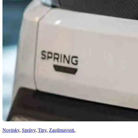
Novinky
,
Správy
,
Tipy
,
Zaujímavosti
,