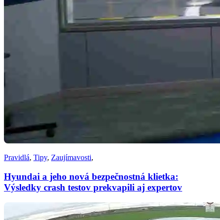
Pravidlá
,
Tipy
,
Zaujímavosti
,
Hyundai a jeho nová bezpečnostná klietka:
Výsledky crash testov prekvapili aj expertov