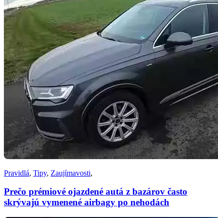
Pravidlá
,
Tipy
,
Zaujímavosti
,
Prečo prémiové ojazdené autá z bazárov často
skrývajú vymenené airbagy po nehodách