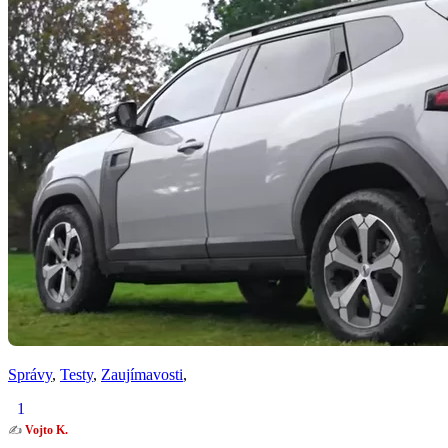
Správy
,
Testy
,
Zaujímavosti
,
1
✍️
Vojto K.