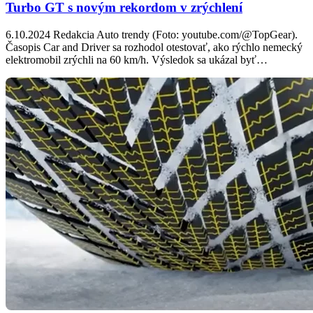
Turbo GT s novým rekordom v zrýchlení
6.10.2024 Redakcia Auto trendy (Foto: youtube.com/@TopGear).
Časopis Car and Driver sa rozhodol otestovať, ako rýchlo nemecký
elektromobil zrýchli na 60 km/h. Výsledok sa ukázal byť…