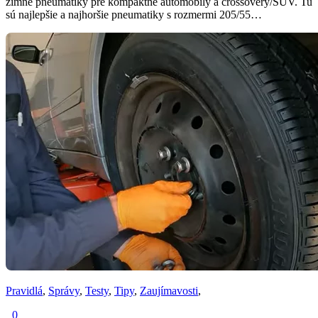
zimné pneumatiky pre kompaktné automobily a crossovery/SUV. Tu
sú najlepšie a najhoršie pneumatiky s rozmermi 205/55…
Pravidlá
,
Správy
,
Testy
,
Tipy
,
Zaujímavosti
,
0