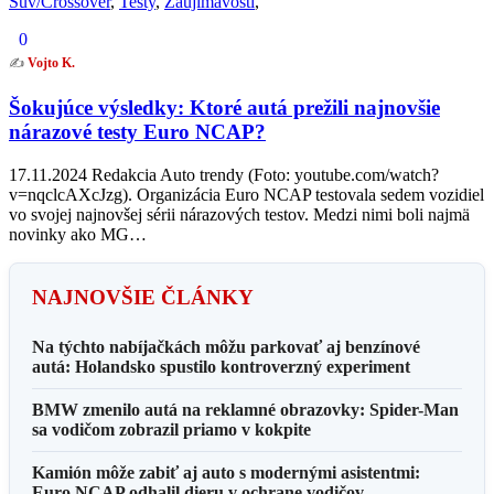
Suv/Crossover
,
Testy
,
Zaujímavosti
,
0
✍️
Vojto K.
Šokujúce výsledky: Ktoré autá prežili najnovšie
nárazové testy Euro NCAP?
17.11.2024 Redakcia Auto trendy (Foto: youtube.com/watch?
v=nqclcAXcJzg). Organizácia Euro NCAP testovala sedem vozidiel
vo svojej najnovšej sérii nárazových testov. Medzi nimi boli najmä
novinky ako MG…
NAJNOVŠIE ČLÁNKY
Na týchto nabíjačkách môžu parkovať aj benzínové
autá: Holandsko spustilo kontroverzný experiment
BMW zmenilo autá na reklamné obrazovky: Spider-Man
sa vodičom zobrazil priamo v kokpite
Kamión môže zabiť aj auto s modernými asistentmi:
Euro NCAP odhalil dieru v ochrane vodičov