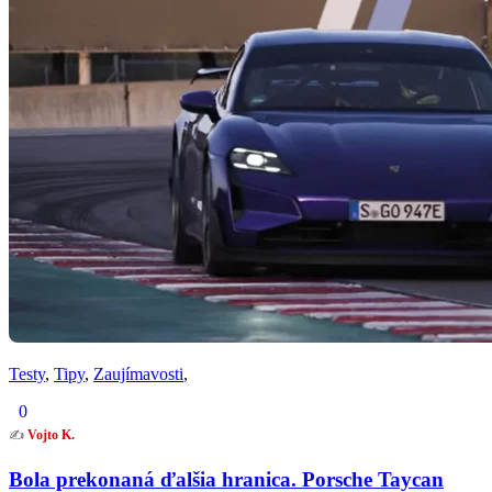
Testy
,
Tipy
,
Zaujímavosti
,
0
✍️
Vojto K.
Bola prekonaná ďalšia hranica. Porsche Taycan