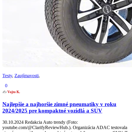
Testy
,
Zaujímavosti
,
0
✍️
Vojto K.
Najlepšie a najhoršie zimné pneumatiky v roku
2024/2025 pre kompaktné vozidlá a SUV
30.10.2024 Redakcia Auto trendy (Foto:
youtube.com/@ClarifyReviewHub.). Organizácia ADAC testovala