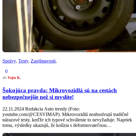
Správy
,
Testy
,
Zaujímavosti
,
0
✍️
Vojto K.
Šokujúca pravda: Mikrovozidlá sú na cestách
nebezpečnejšie než si myslíte!
22.11.2024 Redakcia Auto trendy (Foto:
youtube.com/@CESVIMAP). Mikrovozidlá neabsolvujú tradičné
nárazové testy, keďže ich typové schválenie to nevyžaduje. Napriek
tomu, výsledky ukazujú, že kolízia s deformovateľnou…