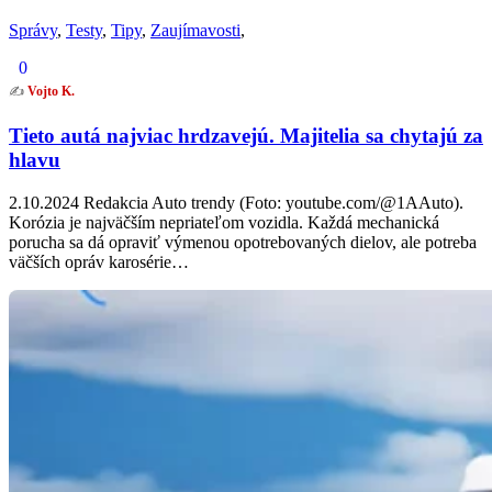
Správy
,
Testy
,
Tipy
,
Zaujímavosti
,
0
✍️
Vojto K.
Tieto autá najviac hrdzavejú. Majitelia sa chytajú za
hlavu
2.10.2024 Redakcia Auto trendy (Foto: youtube.com/@1AAuto).
Korózia je najväčším nepriateľom vozidla. Každá mechanická
porucha sa dá opraviť výmenou opotrebovaných dielov, ale potreba
väčších opráv karosérie…