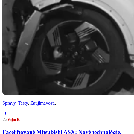
Správy
,
Testy
,
Zaujímavosti
,
0
✍️
Vojto K.
Faceliftované Mitsubishi ASX: Nové technológie,