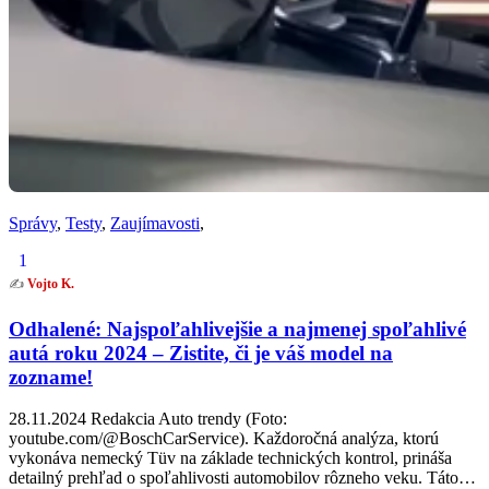
Správy
,
Testy
,
Zaujímavosti
,
1
✍️
Vojto K.
Odhalené: Najspoľahlivejšie a najmenej spoľahlivé
autá roku 2024 – Zistite, či je váš model na
zozname!
28.11.2024 Redakcia Auto trendy (Foto:
youtube.com/@BoschCarService). Každoročná analýza, ktorú
vykonáva nemecký Tüv na základe technických kontrol, prináša
detailný prehľad o spoľahlivosti automobilov rôzneho veku. Táto…