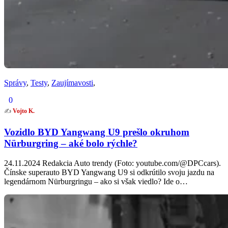
Správy
,
Testy
,
Zaujímavosti
,
0
✍️
Vojto K.
Vozidlo BYD Yangwang U9 prešlo okruhom
Nürburgring – aké bolo rýchle?
24.11.2024 Redakcia Auto trendy (Foto: youtube.com/@DPCcars).
Čínske superauto BYD Yangwang U9 si odkrútilo svoju jazdu na
legendárnom Nürburgringu – ako si však viedlo? Ide o…