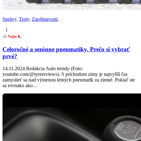
Správy
,
Testy
,
Zaujímavosti
,
1
✍️
Vojto K.
Celoročné a sezónne pneumatiky. Prečo si vybrať
prvé?
14.11.2024 Redakcia Auto trendy (Foto:
youtube.com/@tyrereviews). S príchodom zimy je najvyšší čas
zamyslieť sa nad výmenou letných pneumatík za zimné. Pokiaľ ste
sa rovnako ako…