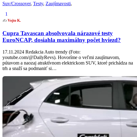
Suv/Crossover
,
Testy
,
Zaujímavosti
,
1
✍️
Vojto K.
Cupra Tavascan absolvovala nárazové testy
EuroNCAP, dosiahla maximálny počet hviezd?
17.11.2024 Redakcia Auto trendy (Foto:
youtube.com/@DailyRevs). Hovoríme o veľmi zaujímavom,
pútavom a naozaj atraktívnom elektrickom SUV, ktoré prichádza na
trh a snaží sa podmaniť si…