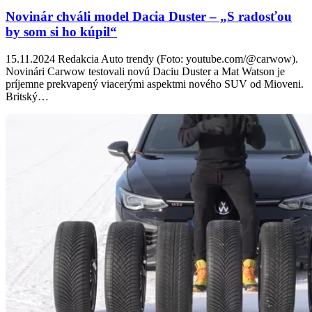
Novinár chváli model Dacia Duster – „S radosťou
by som si ho kúpil“
15.11.2024 Redakcia Auto trendy (Foto: youtube.com/@carwow).
Novinári Carwow testovali novú Daciu Duster a Mat Watson je
príjemne prekvapený viacerými aspektmi nového SUV od Mioveni.
Britský…