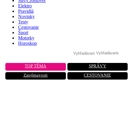
Suv/Crossover
Elektro
Pravidlá
Novinky
Testy
Cestovanie
Šport
Motorky
Horoskop
TOP TÉMA
SPRÁVY
Zaujímavosti
CESTOVANIE