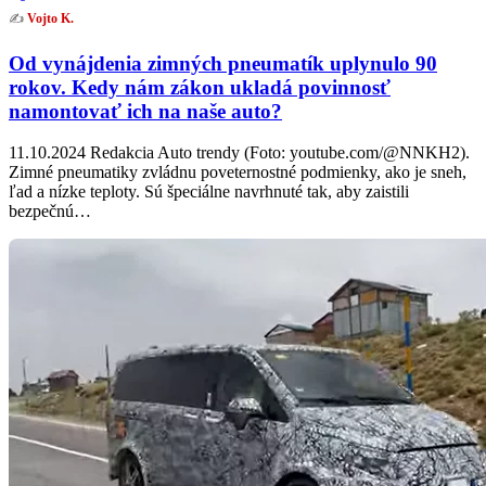
✍️
Vojto K.
Od vynájdenia zimných pneumatík uplynulo 90
rokov. Kedy nám zákon ukladá povinnosť
namontovať ich na naše auto?
11.10.2024 Redakcia Auto trendy (Foto: youtube.com/@NNKH2).
Zimné pneumatiky zvládnu poveternostné podmienky, ako je sneh,
ľad a nízke teploty. Sú špeciálne navrhnuté tak, aby zaistili
bezpečnú…