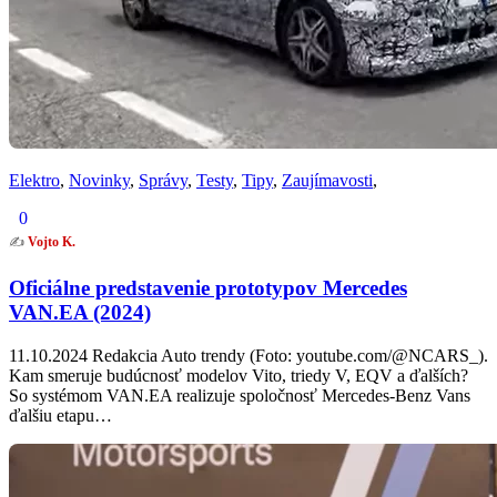
Elektro
,
Novinky
,
Správy
,
Testy
,
Tipy
,
Zaujímavosti
,
0
✍️
Vojto K.
Oficiálne predstavenie prototypov Mercedes
VAN.EA (2024)
11.10.2024 Redakcia Auto trendy (Foto: youtube.com/@NCARS_).
Kam smeruje budúcnosť modelov Vito, triedy V, EQV a ďalších?
So systémom VAN.EA realizuje spoločnosť Mercedes-Benz Vans
ďalšiu etapu…