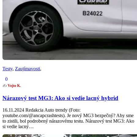
Testy
,
Zaujímavosti
,
0
✍️
Vojto K.
Nárazový test MG3: Ako si vedie lacný hybrid
16.11.2024 Redakcia Auto trendy (Foto:
youtube.com/@ancapcrashtests). Je nový MG3 bezpečný? Aby sme
to zistili, bol podrobený nárazovému testu. Nárazový test MG3: Ako
si vedie lacný…