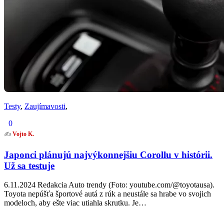
Testy
,
Zaujímavosti
,
0
✍️
Vojto K.
Japonci plánujú najvýkonnejšiu Corollu v histórii.
Už sa testuje
6.11.2024 Redakcia Auto trendy (Foto: youtube.com/@toyotausa).
Toyota nepúšťa športové autá z rúk a neustále sa hrabe vo svojich
modeloch, aby ešte viac utiahla skrutku. Je…