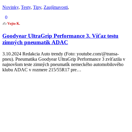
Novinky
,
Testy
,
Tipy
,
Zaujímavosti
,
0
✍️
Vojto K.
Goodyear UltraGrip Performance 3. Víťaz testu
zimných pneumatík ADAC
3.10.2024 Redakcia Auto trendy (Foto: youtube.com/@transa-
pneu). Pneumatika Goodyear UltraGrip Performance 3 zvíťazila v
najnovšom teste zimných pneumatík nemeckého automobilového
klubu ADAC v rozmere 215/55R17 pre…