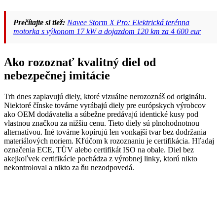
Prečítajte si tiež:
Navee Storm X Pro: Elektrická terénna
motorka s výkonom 17 kW a dojazdom 120 km za 4 600 eur
Ako rozoznať kvalitný diel od
nebezpečnej imitácie
Trh dnes zaplavujú diely, ktoré vizuálne nerozoznáš od originálu.
Niektoré čínske továrne vyrábajú diely pre európskych výrobcov
ako OEM dodávatelia a súbežne predávajú identické kusy pod
vlastnou značkou za nižšiu cenu. Tieto diely sú plnohodnotnou
alternatívou. Iné továrne kopírujú len vonkajší tvar bez dodržania
materiálových noriem. Kľúčom k rozoznaniu je certifikácia. Hľadaj
označenia ECE, TÜV alebo certifikát ISO na obale. Diel bez
akejkoľvek certifikácie pochádza z výrobnej linky, ktorú nikto
nekontroloval a nikto za ňu nezodpovedá.