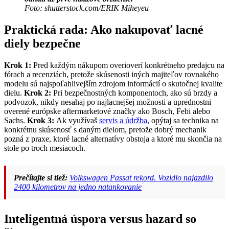
Foto: shutterstock.com/ERIK Miheyeu
Praktická rada: Ako nakupovať lacné
diely bezpečne
Krok 1:
Pred každým nákupom overioverí konkrétneho predajcu na
fórach a recenziách, pretože skúsenosti iných majiteľov rovnakého
modelu sú najspoľahlivejším zdrojom informácií o skutočnej kvalite
dielu.
Krok 2:
Pri bezpečnostných komponentoch, ako sú brzdy a
podvozok, nikdy nesahaj po najlacnejšej možnosti a uprednostni
overené európske aftermarketové značky ako Bosch, Febi alebo
Sachs.
Krok 3:
Ak využívaš
servis a údržba
, opýtaj sa technika na
konkrétnu skúsenosť s daným dielom, pretože dobrý mechanik
pozná z praxe, ktoré lacné alternatívy obstoja a ktoré mu skončia na
stole po troch mesiacoch.
Prečítajte si tiež:
Volkswagen Passat rekord. Vozidlo najazdilo
2400 kilometrov na jedno natankovanie
Inteligentná úspora versus hazard so