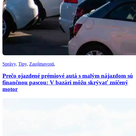
Správy
,
Tipy
,
Zaujímavosti
,
Prečo ojazdené prémiové autá s malým nájazdom sú
finančnou pascou: V bazári môžu skrývať zničený
motor