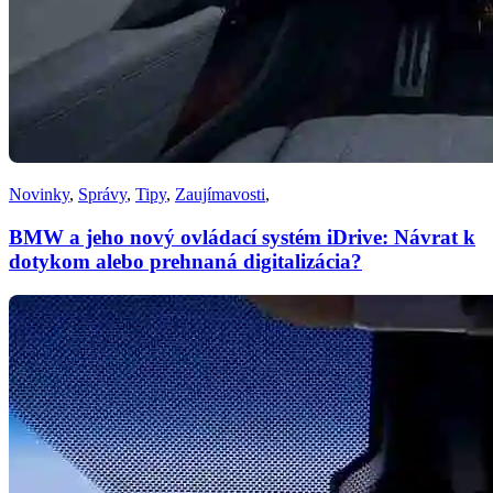
Novinky
,
Správy
,
Tipy
,
Zaujímavosti
,
BMW a jeho nový ovládací systém iDrive: Návrat k
dotykom alebo prehnaná digitalizácia?