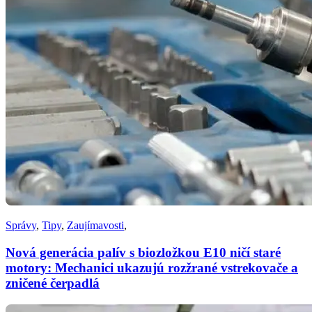
Správy
,
Tipy
,
Zaujímavosti
,
Nová generácia palív s biozložkou E10 ničí staré
motory: Mechanici ukazujú rozžrané vstrekovače a
zničené čerpadlá