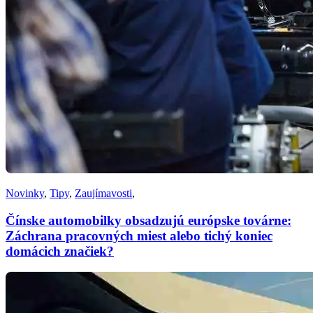
Novinky
,
Tipy
,
Zaujímavosti
,
Čínske automobilky obsadzujú európske továrne:
Záchrana pracovných miest alebo tichý koniec
domácich značiek?