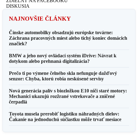
ZDIELAŤ NA FACEBOOKU
DISKUSIA
NAJNOVŠIE ČLÁNKY
Čínske automobilky obsadzujú európske továrne:
Záchrana pracovných miest alebo tichý koniec domácich
značiek?
BMW a jeho nový ovládací systém iDrive: Návrat k
dotykom alebo prehnaná digitalizácia?
Prečo ti po výmene čelného skla nefunguje dažďový
senzor: Chyba, ktorú robia neskúsené servisy
Nová generácia palív s biozložkou E10 ničí staré motory:
Mechanici ukazujú rozžrané vstrekovače a zničené
čerpadlá
Toyota musela prerobiť logistiku náhradných dielov:
Čakanie na jednoduchú súčiastku môže trvať mesiace