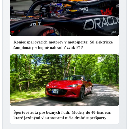
Koniec spaľovacích motorov v motošporte: Sú elektrické
šampionáty schopné nahradiť zvuk F1?
Športové autá pre bežných ľudí: Modely do 40-tisíc eur,
ktoré jazdnými vlastnosťami ničia drahé superšporty