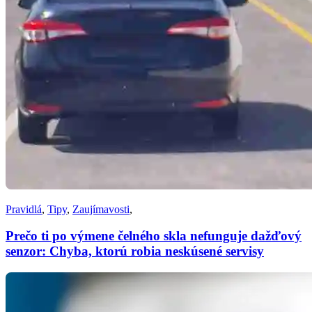
Pravidlá
,
Tipy
,
Zaujímavosti
,
Prečo ti po výmene čelného skla nefunguje dažďový
senzor: Chyba, ktorú robia neskúsené servisy