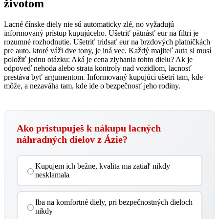
životom
Lacné čínske diely nie sú automaticky zlé, no vyžadujú
informovaný prístup kupujúceho. Ušetriť pätnásť eur na filtri je
rozumné rozhodnutie. Ušetriť tridsať eur na brzdových platničkách
pre auto, ktoré váži dve tony, je iná vec. Každý majiteľ auta si musí
položiť jednu otázku: Aká je cena zlyhania tohto dielu? Ak je
odpoveď nehoda alebo strata kontroly nad vozidlom, lacnosť
prestáva byť argumentom. Informovaný kupujúci ušetrí tam, kde
môže, a nezaváha tam, kde ide o bezpečnosť jeho rodiny.
Ako pristupuješ k nákupu lacných
náhradných dielov z Ázie?
Kupujem ich bežne, kvalita ma zatiaľ nikdy
nesklamala
Iba na komfortné diely, pri bezpečnostných dieloch
nikdy