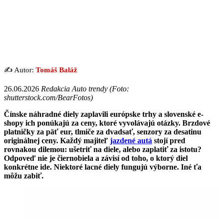
✍️ Autor:
Tomáš Baláž
26.06.2026
Redakcia Auto trendy (Foto:
shutterstock.com/BearFotos)
Čínske náhradné diely zaplavili európske trhy a slovenské e-
shopy ich ponúkajú za ceny, ktoré vyvolávajú otázky. Brzdové
platničky za päť eur, tlmiče za dvadsať, senzory za desatinu
originálnej ceny. Každý majiteľ
jazdené autá
stojí pred
rovnakou dilemou: ušetriť na diele, alebo zaplatiť za istotu?
Odpoveď nie je čiernobiela a závisí od toho, o ktorý diel
konkrétne ide. Niektoré lacné diely fungujú výborne. Iné ťa
môžu zabiť.