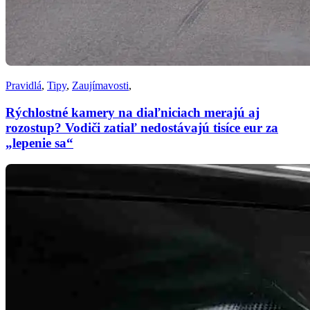
Pravidlá
,
Tipy
,
Zaujímavosti
,
Rýchlostné kamery na diaľniciach merajú aj
rozostup? Vodiči zatiaľ nedostávajú tisíce eur za
„lepenie sa“