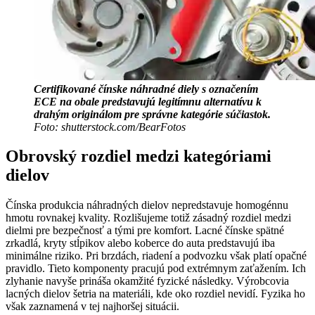
Certifikované čínske náhradné diely s označením
ECE na obale predstavujú legitímnu alternatívu k
drahým originálom pre správne kategórie súčiastok.
Foto: shutterstock.com/BearFotos
Obrovský rozdiel medzi kategóriami
dielov
Čínska produkcia náhradných dielov nepredstavuje homogénnu
hmotu rovnakej kvality. Rozlišujeme totiž zásadný rozdiel medzi
dielmi pre bezpečnosť a tými pre komfort. Lacné čínske spätné
zrkadlá, kryty stĺpikov alebo koberce do auta predstavujú iba
minimálne riziko. Pri brzdách, riadení a podvozku však platí opačné
pravidlo. Tieto komponenty pracujú pod extrémnym zaťažením. Ich
zlyhanie navyše prináša okamžité fyzické následky. Výrobcovia
lacných dielov šetria na materiáli, kde oko rozdiel nevidí. Fyzika ho
však zaznamená v tej najhoršej situácii.