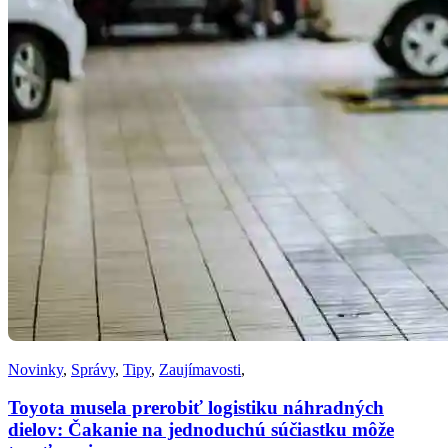
Novinky
,
Správy
,
Tipy
,
Zaujímavosti
,
Toyota musela prerobiť logistiku náhradných
dielov: Čakanie na jednoduchú súčiastku môže