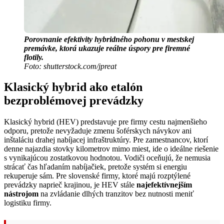
Porovnanie efektivity hybridného pohonu v mestskej
premávke, ktorá ukazuje reálne úspory pre firemné
flotily.
Foto: shutterstock.com/jpreat
Klasický hybrid ako etalón
bezproblémovej prevádzky
Klasický hybrid (HEV) predstavuje pre firmy cestu najmenšieho
odporu, pretože nevyžaduje zmenu šoférskych návykov ani
inštaláciu drahej nabíjacej infraštruktúry. Pre zamestnancov, ktorí
denne najazdia stovky kilometrov mimo miest, ide o ideálne riešenie
s vynikajúcou zostatkovou hodnotou. Vodiči oceňujú, že nemusia
strácať čas hľadaním nabíjačiek, pretože systém si energiu
rekuperuje sám. Pre slovenské firmy, ktoré majú rozptýlené
prevádzky naprieč krajinou, je HEV stále
najefektívnejším
nástrojom
na zvládanie dlhých tranzitov bez nutnosti meniť
logistiku firmy.