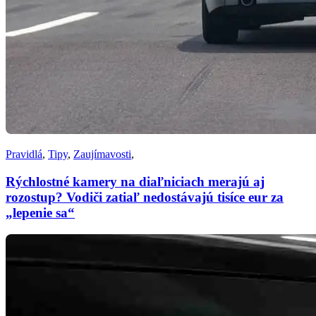
Pravidlá
,
Tipy
,
Zaujímavosti
,
Rýchlostné kamery na diaľniciach merajú aj
rozostup? Vodiči zatiaľ nedostávajú tisíce eur za
„lepenie sa“