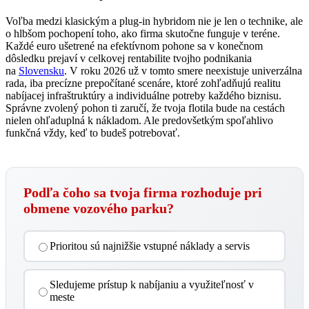
Voľba medzi klasickým a plug-in hybridom nie je len o technike, ale
o hlbšom pochopení toho, ako firma skutočne funguje v teréne.
Každé euro ušetrené na efektívnom pohone sa v konečnom
dôsledku prejaví v celkovej rentabilite tvojho podnikania
na
Slovensku
. V roku 2026 už v tomto smere neexistuje univerzálna
rada, iba precízne prepočítané scenáre, ktoré zohľadňujú realitu
nabíjacej infraštruktúry a individuálne potreby každého biznisu.
Správne zvolený pohon ti zaručí, že tvoja flotila bude na cestách
nielen ohľaduplná k nákladom. Ale predovšetkým spoľahlivo
funkčná vždy, keď to budeš potrebovať.
Podľa čoho sa tvoja firma rozhoduje pri
obmene vozového parku?
Prioritou sú najnižšie vstupné náklady a servis
Sledujeme prístup k nabíjaniu a využiteľnosť v
meste