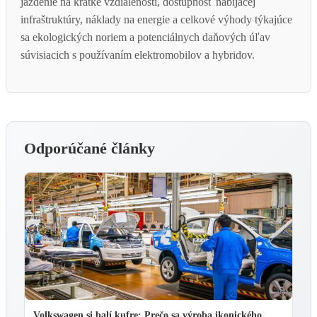
jazdenie na krátke vzdialenosti, dostupnosť nabíjacej
infraštruktúry, náklady na energie a celkové výhody týkajúce
sa ekologických noriem a potenciálnych daňových úľav
súvisiacich s používaním elektromobilov a hybridov.
Odporúčané články
Volkswagen si balí kufre: Prečo sa výroba ikonického