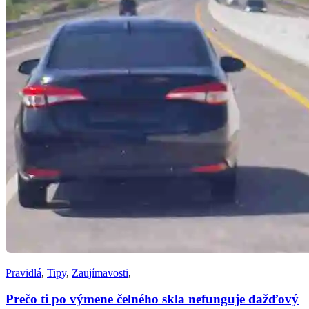
Pravidlá
,
Tipy
,
Zaujímavosti
,
Prečo ti po výmene čelného skla nefunguje dažďový