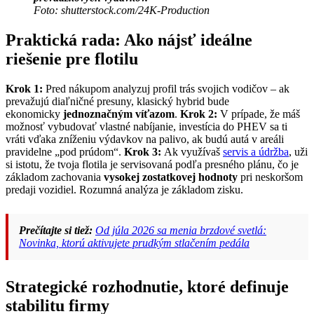
Foto: shutterstock.com/24K-Production
Praktická rada: Ako nájsť ideálne
riešenie pre flotilu
Krok 1:
Pred nákupom analyzuj profil trás svojich vodičov – ak
prevažujú diaľničné presuny, klasický hybrid bude
ekonomicky
jednoznačným víťazom
.
Krok 2:
V prípade, že máš
možnosť vybudovať vlastné nabíjanie, investícia do PHEV sa ti
vráti vďaka zníženiu výdavkov na palivo, ak budú autá v areáli
pravidelne „pod prúdom“.
Krok 3:
Ak využívaš
servis a údržba
, uži
si istotu, že tvoja flotila je servisovaná podľa presného plánu, čo je
základom zachovania
vysokej zostatkovej hodnoty
pri neskoršom
predaji vozidiel. Rozumná analýza je základom zisku.
Prečítajte si tiež:
Od júla 2026 sa menia brzdové svetlá:
Novinka, ktorú aktivujete prudkým stlačením pedála
Strategické rozhodnutie, ktoré definuje
stabilitu firmy