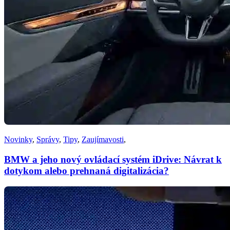
Novinky
,
Správy
,
Tipy
,
Zaujímavosti
,
BMW a jeho nový ovládací systém iDrive: Návrat k
dotykom alebo prehnaná digitalizácia?