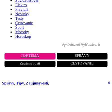
Suv/Crossover
Elektro
Pravidlá
Novinky
Testy
Cestovanie
Šport
Motorky
Horoskop
TOP TÉMA
SPRÁVY
Zaujímavosti
CESTOVANIE
Správy
,
Tipy
,
Zaujímavosti
,
0
Hybridy vs. Plug-in Hybridy: Ktorý z
nich sa do roku 2026 oplatí
slovenským firmám viac?