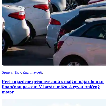
Správy
,
Tipy
,
Zaujímavosti
,
Prečo ojazdené prémiové autá s malým nájazdom sú
finančnou pascou: V bazári môžu skrývať zničený
motor