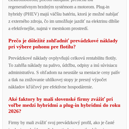
regeneratívnym brzdným systémom a motorom. Plug-in
hybridy (PHEV) majú väčšiu batériu, ktorú je možné nabíjať
z externého zdroja, čo im umožňuje jazdiť na elektrinu dlhšie
a efektívnejšie, najmä v mestskom prostredí.
Prečo je dôležité zohľadniť prevádzkové náklady
pri výbere pohonu pre flotilu?
Prevádzkové náklady ovplyvňujú celkovú rentabilitu flotily.
To zahŕňa náklady na palivo, údržbu, odpisy a inú súvisiacu
administratívu. S ohľadom na neustále sa meniacie ceny palív
a tlak na znižovanie uhlíkovej stopy je presný výpočet
nákladov kľúčový pre efektívne hospodárenie.
Aké faktory by mali slovenské firmy zvážiť pri
voľbe medzi hybridmi a plug-in hybridmi do roku
2026?
Firmy by mali zvážiť svoj prevádzkový profil, ako je časté