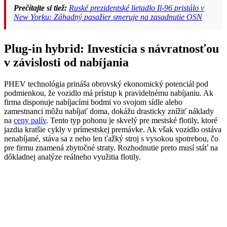
Prečítajte si tiež:
Ruské prezidentské lietadlo Il-96 pristálo v
New Yorku: Záhadný pasažier smeruje na zasadnutie OSN
Plug-in hybrid: Investícia s návratnosťou
v závislosti od nabíjania
PHEV technológia prináša obrovský ekonomický potenciál pod
podmienkou, že vozidlo má prístup k pravidelnému nabíjaniu. Ak
firma disponuje nabíjacími bodmi vo svojom sídle alebo
zamestnanci môžu nabíjať doma, dokážu drasticky znížiť náklady
na
ceny palív
. Tento typ pohonu je skvelý pre mestské flotily, ktoré
jazdia kratšie cykly v prímestskej premávke. Ak však vozidlo ostáva
nenabíjané, stáva sa z neho len ťažký stroj s vysokou spotrebou, čo
pre firmu znamená zbytočné straty. Rozhodnutie preto musí stáť na
dôkladnej analýze reálneho využitia flotily.