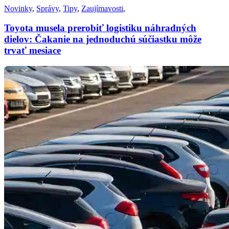
Novinky
,
Správy
,
Tipy
,
Zaujímavosti
,
Toyota musela prerobiť logistiku náhradných
dielov: Čakanie na jednoduchú súčiastku môže
trvať mesiace