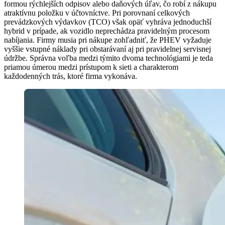
formou rýchlejších odpisov alebo daňových úľav, čo robí z nákupu
atraktívnu položku v účtovníctve. Pri porovnaní celkových
prevádzkových výdavkov (TCO) však opäť vyhráva jednoduchší
hybrid v prípade, ak vozidlo neprechádza pravidelným procesom
nabíjania. Firmy musia pri nákupe zohľadniť, že PHEV vyžaduje
vyššie vstupné náklady pri obstarávaní aj pri pravidelnej servisnej
údržbe. Správna voľba medzi týmito dvoma technológiami je teda
priamou úmerou medzi prístupom k sieti a charakterom
každodenných trás, ktoré firma vykonáva.