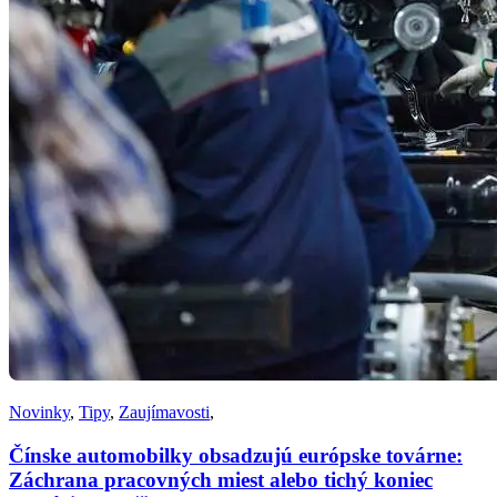
Novinky
,
Tipy
,
Zaujímavosti
,
Čínske automobilky obsadzujú európske továrne:
Záchrana pracovných miest alebo tichý koniec