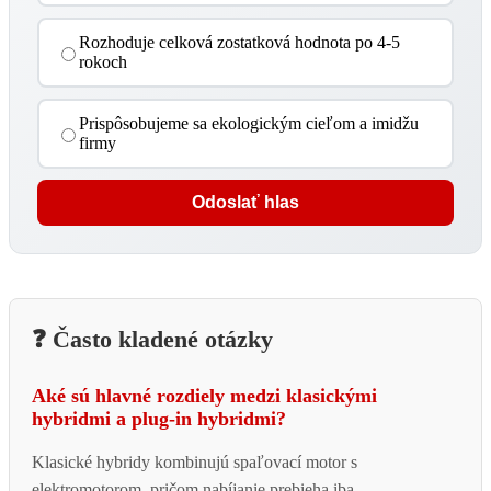
Rozhoduje celková zostatková hodnota po 4-5
rokoch
Prispôsobujeme sa ekologickým cieľom a imidžu
firmy
Odoslať hlas
❓ Často kladené otázky
Aké sú hlavné rozdiely medzi klasickými
hybridmi a plug-in hybridmi?
Klasické hybridy kombinujú spaľovací motor s
elektromotorom, pričom nabíjanie prebieha iba