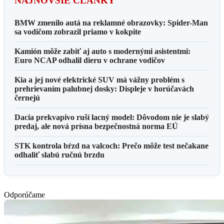
NAJNOVŠIE ČLÁNKY
BMW zmenilo autá na reklamné obrazovky: Spider-Man
sa vodičom zobrazil priamo v kokpite
Kamión môže zabiť aj auto s modernými asistentmi:
Euro NCAP odhalil dieru v ochrane vodičov
Kia a jej nové elektrické SUV má vážny problém s
prehrievaním palubnej dosky: Displeje v horúčavách
černejú
Dacia prekvapivo ruší lacný model: Dôvodom nie je slabý
predaj, ale nová prísna bezpečnostná norma EÚ
STK kontrola bŕzd na valcoch: Prečo môže test nečakane
odhaliť slabú ručnú brzdu
Odporúčame