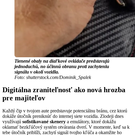
Tienené obaly na diaľkové ovládače predstavujú
jednoduchú, no účinnú obranu proti zachyteniu
signálu v okolí vozidla.
Foto: shutterstock.com/Dominik_Spalek
Digitálna zraniteľnosť ako nová hrozba
pre majiteľov
Každý čip v tvojom aute predstavuje potenciálnu bránu, cez ktorú
dokáže útočník preniknúť do internej siete vozidla. Zlodeji dnes
využívajú
sofistikované skenery
a emulátory, ktoré dokážu
oklamať bezkľúčový systém otvárania dverí. V momente, keď sa k
tebe útočník priblíži, zachytí signál tvojho kľúča a okamžite ho