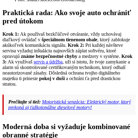
Praktická rada: Ako svoje auto ochrániť
pred útokom
Krok 1:
Ak používaš bezkľúčové otváranie, vždy uchovávaj
diaľkový ovládač v
špeciálnom tienenom obale
, ktorý zablokuje
akúkoľvek komunikáciu signálu.
Krok 2:
Pri každej návšteve
servisu vyžaduj inštaláciu najnovších záplat softvéru, ktoré
opravujú
známe bezpečnostné chyby
a medzery v systéme.
Krok
3:
Ak využívaš
servis a údržba
, uži si istotu, že tvoje zamykanie a
alarm sú skontrolované certifikovaným technikom, ktorý odhalí
neautorizované zásahy. Dôsledná ochrana tvojho digitálneho
majetku ti prinesie
pokoj v duši
a ochráni ťa pred drastickou
stratou.
Prečítajte si tiež:
Motoristická senzácia: Elektrický motor, ktorý
prekoná aj ťažkotonážne dieselové motory!
Moderná doba si vyžaduje kombinované
obranné stratégie