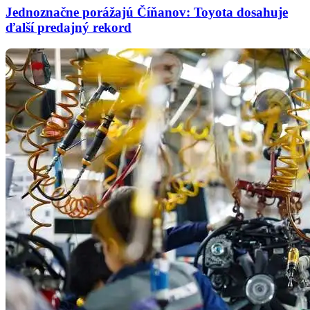
Jednoznačne porážajú Číňanov: Toyota dosahuje
ďalší predajný rekord