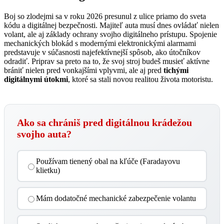
Boj so zlodejmi sa v roku 2026 presunul z ulice priamo do sveta
kódu a digitálnej bezpečnosti. Majiteľ auta musí dnes ovládať nielen
volant, ale aj základy ochrany svojho digitálneho prístupu. Spojenie
mechanických blokád s modernými elektronickými alarmami
predstavuje v súčasnosti najefektívnejší spôsob, ako útočníkov
odradiť. Priprav sa preto na to, že svoj stroj budeš musieť aktívne
brániť nielen pred vonkajšími vplyvmi, ale aj pred
tichými
digitálnymi útokmi
, ktoré sa stali novou realitou života motoristu.
Ako sa chrániš pred digitálnou krádežou
svojho auta?
Používam tienený obal na kľúče (Faradayovu
klietku)
Mám dodatočné mechanické zabezpečenie volantu