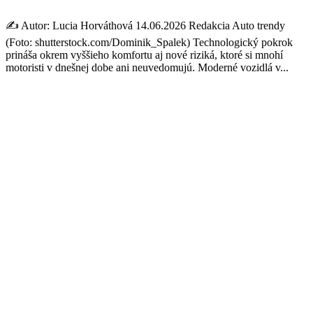
✍️ Autor: Lucia Horváthová 14.06.2026 Redakcia Auto trendy
(Foto: shutterstock.com/Dominik_Spalek) Technologický pokrok
prináša okrem vyššieho komfortu aj nové riziká, ktoré si mnohí
motoristi v dnešnej dobe ani neuvedomujú. Moderné vozidlá v...