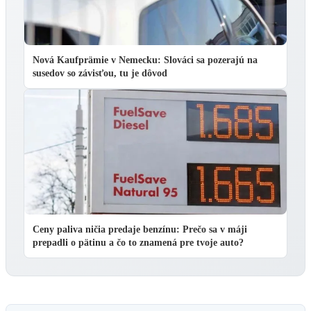
Nová Kaufprämie v Nemecku: Slováci sa pozerajú na
susedov so závisťou, tu je dôvod
Ceny paliva ničia predaje benzínu: Prečo sa v máji
prepadli o pätinu a čo to znamená pre tvoje auto?