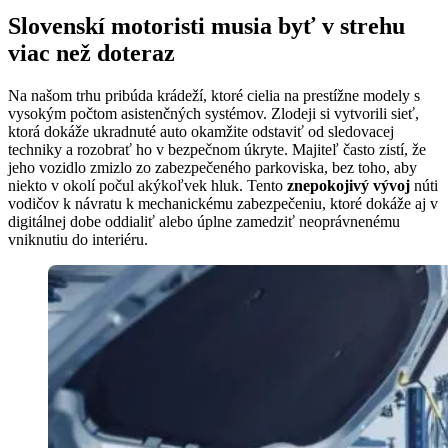
Slovenskí motoristi musia byť v strehu
viac než doteraz
Na našom trhu pribúda krádeží, ktoré cielia na prestížne modely s
vysokým počtom asistenčných systémov. Zlodeji si vytvorili sieť,
ktorá dokáže ukradnuté auto okamžite odstaviť od sledovacej
techniky a rozobrať ho v bezpečnom úkryte. Majiteľ často zistí, že
jeho vozidlo zmizlo zo zabezpečeného parkoviska, bez toho, aby
niekto v okolí počul akýkoľvek hluk. Tento
znepokojivý vývoj
núti
vodičov k návratu k mechanickému zabezpečeniu, ktoré dokáže aj v
digitálnej dobe oddialiť alebo úplne zamedziť neoprávnenému
vniknutiu do interiéru.