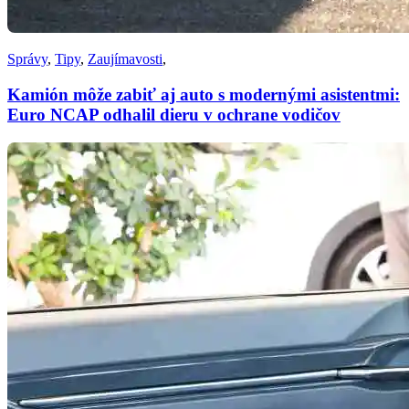
Správy
,
Tipy
,
Zaujímavosti
,
Kamión môže zabiť aj auto s modernými asistentmi:
Euro NCAP odhalil dieru v ochrane vodičov