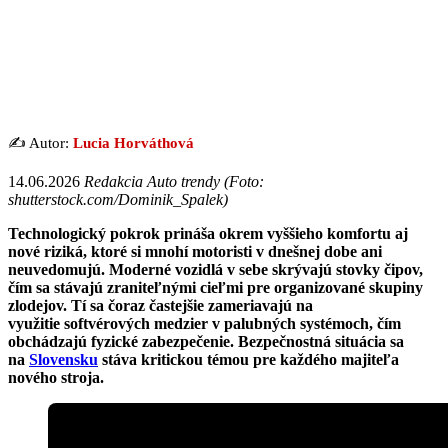
✍️ Autor:
Lucia Horváthová
14.06.2026
Redakcia Auto trendy (Foto:
shutterstock.com/Dominik_Spalek)
Technologický pokrok prináša okrem vyššieho komfortu aj
nové riziká, ktoré si mnohí motoristi v dnešnej dobe ani
neuvedomujú. Moderné vozidlá v sebe skrývajú stovky čipov,
čím sa stávajú zraniteľnými cieľmi pre organizované skupiny
zlodejov. Tí sa čoraz častejšie zameriavajú na
využitie softvérových medzier v palubných systémoch, čím
obchádzajú fyzické zabezpečenie. Bezpečnostná situácia sa
na
Slovensku
stáva kritickou témou pre každého majiteľa
nového stroja.