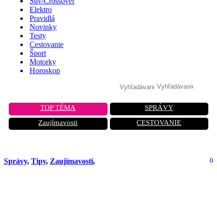
Suv/Crossover
Elektro
Pravidlá
Novinky
Testy
Cestovanie
Šport
Motorky
Horoskop
TOP TÉMA
SPRÁVY
Zaujímavosti
CESTOVANIE
Správy
,
Tipy
,
Zaujímavosti
,
0
Zlodeji áut 2026: Využitie
softvérových medzier pri autách s
veľkým počtom čipov