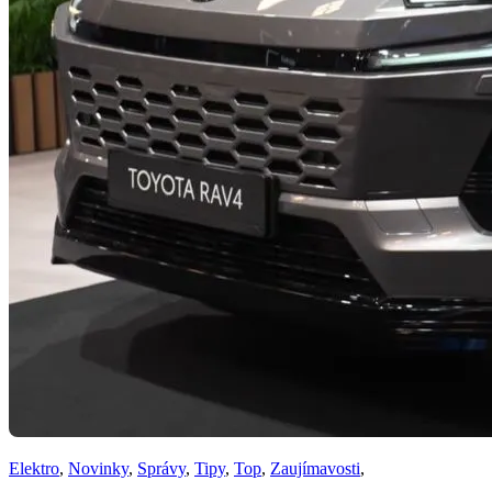
Elektro
,
Novinky
,
Správy
,
Tipy
,
Top
,
Zaujímavosti
,