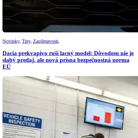
Novinky
,
Tipy
,
Zaujímavosti
,
Dacia prekvapivo ruší lacný model: Dôvodom nie je
slabý predaj, ale nová prísna bezpečnostná norma
EÚ