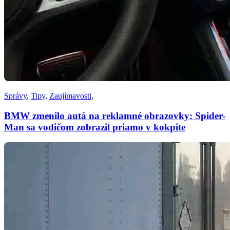
Správy
,
Tipy
,
Zaujímavosti
,
BMW zmenilo autá na reklamné obrazovky: Spider-
Man sa vodičom zobrazil priamo v kokpite