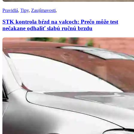
Pravidlá
,
Tipy
,
Zaujímavosti
,
STK kontrola bŕzd na valcoch: Prečo môže test
nečakane odhaliť slabú ručnú brzdu