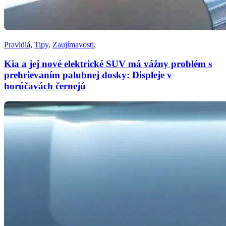
Pravidlá
,
Tipy
,
Zaujímavosti
,
Kia a jej nové elektrické SUV má vážny problém s
prehrievaním palubnej dosky: Displeje v
horúčavách černejú