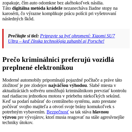
zopakuje, čím auto odomkne bez akéhokoľvek násilia.
Táto
digitálna metóda krádeže
nezanecháva žiadne stopy na
karosérii, čo výrazne komplikuje prácu polícii pri vyšetrovaní
následných škôd.
Prečítajte si tiež:
Pripravte sa byť ohromení: Xiaomi SU7
Ultra – keď čínska technológia zahanbí aj Porsche!
Prečo kriminálnici preferujú vozidlá
preplnené elektronikou
Moderné automobily pripomínajú pojazdné počítače a práve táto
zložitosť je pre zlodejov
najväčšou výhodou
. Slabé miesta v
aktualizáciách softvéru umožňujú kriminálnikom prevziať kontrolu
nad riadiacou jednotkou motora v priebehu niekoľkých sekúnd.
Keď sa podarí nabúrať do centrálneho systému, auto prestane
počúvať svojho majiteľa a otvorí svoje brány komukoľvek s
potrebným vybavením.
Bezpečnosť
sa tak stáva
hlavnou
výzvou
pre vývojárov, ktorí musia reagovať na stále agresívnejšie
techniky útokov.