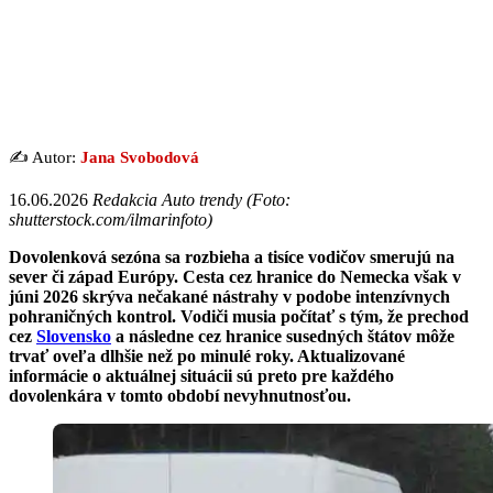
✍️ Autor:
Jana Svobodová
16.06.2026
Redakcia Auto trendy (Foto:
shutterstock.com/ilmarinfoto)
Dovolenková sezóna sa rozbieha a tisíce vodičov smerujú na
sever či západ Európy. Cesta cez hranice do Nemecka však v
júni 2026 skrýva nečakané nástrahy v podobe intenzívnych
pohraničných kontrol. Vodiči musia počítať s tým, že prechod
cez
Slovensko
a následne cez hranice susedných štátov môže
trvať oveľa dlhšie než po minulé roky. Aktualizované
informácie o aktuálnej situácii sú preto pre každého
dovolenkára v tomto období nevyhnutnosťou.