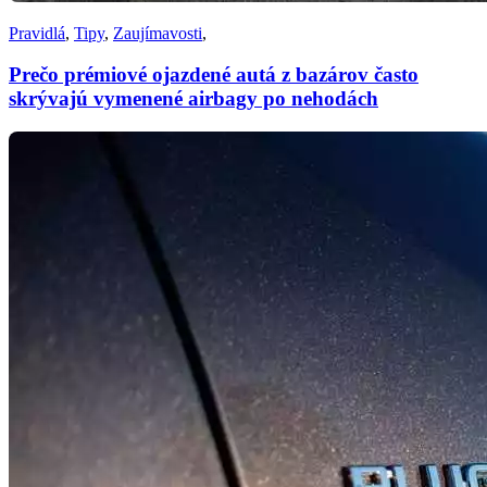
Pravidlá
,
Tipy
,
Zaujímavosti
,
Prečo prémiové ojazdené autá z bazárov často
skrývajú vymenené airbagy po nehodách