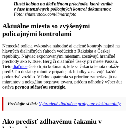
Hustá kolóna na diaľničnom priechode, ktorá vzniká
v čase intenzívnych policajných kontrol dokumentov.
Foto: shutterstock.com/ilmarinfoto
Aktuálne miesta so zvýšenými
policajnými kontrolami
Nemecká polícia vykonáva náhodné aj cielené kontroly najmä na
hlavných diaľničných ťahoch vedúcich z Rakúska a Českej
republiky. Najviac exponovanými miestami zostávajú hraničné
prechody ako Kittsee, Berg či diaľničné úseky pri meste Passau.
Tieto
diaľnice
často trpia kolónami, kde sa čakacia lehota dokáže
predĺžiť o desiatky minút v prípade, ak hliadky zastavujú každé
podozrivé vozidlo. Vládne opatrenia sa prioritne zameriavajú na
migrantov a nelegálnu prepravu tovaru, pričom náhodný výber áut
ostáva
pevnou súčasťou stratégie
.
Prečítajte si tiež:
Vyhradené diaľničné pruhy pre elektromobily
Ako predísť zdĺhavému čakaniu v