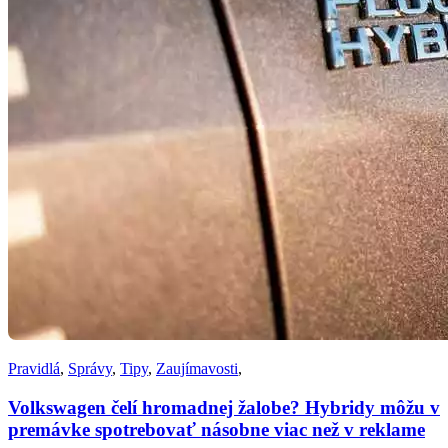
Pravidlá
,
Správy
,
Tipy
,
Zaujímavosti
,
Volkswagen čelí hromadnej žalobe? Hybridy môžu v
premávke spotrebovať násobne viac než v reklame