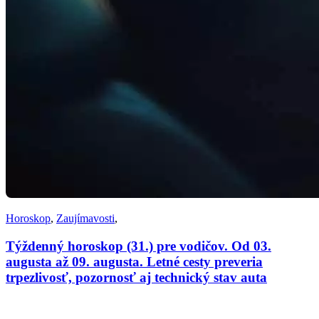
Horoskop
,
Zaujímavosti
,
Týždenný horoskop (31.) pre vodičov. Od 03.
augusta až 09. augusta. Letné cesty preveria
trpezlivosť, pozornosť aj technický stav auta