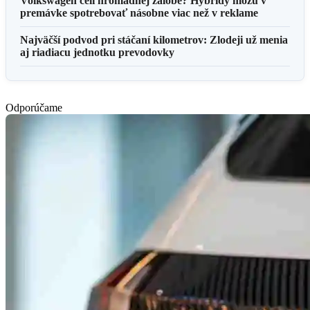
Volkswagen čelí hromadnej žalobe? Hybridy môžu v
premávke spotrebovať násobne viac než v reklame
Najväčší podvod pri stáčaní kilometrov: Zlodeji už menia
aj riadiacu jednotku prevodovky
Odporúčame