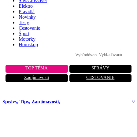
Suv/Crossover
Elektro
Pravidlá
Novinky
Testy
Cestovanie
Šport
Motorky
Horoskop
TOP TÉMA
SPRÁVY
Zaujímavosti
CESTOVANIE
Správy
,
Tipy
,
Zaujímavosti
,
0
Vjazd do Nemecka v júni: Kde sú
aktuálne kontroly a ako sa vyhnúť
hodinovému zdržaniu?