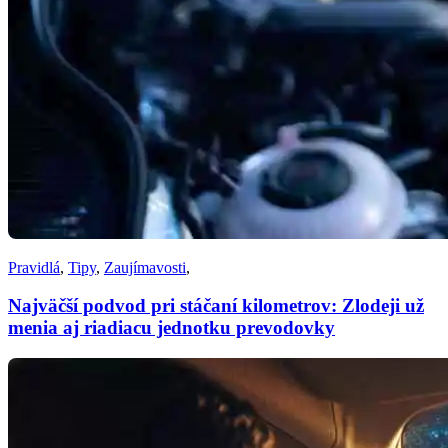
Pravidlá
,
Tipy
,
Zaujímavosti
,
Najväčší podvod pri stáčaní kilometrov: Zlodeji už
menia aj riadiacu jednotku prevodovky