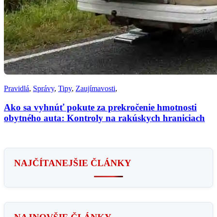
Pravidlá
,
Správy
,
Tipy
,
Zaujímavosti
,
Ako sa vyhnúť pokute za prekročenie hmotnosti
obytného auta: Kontroly na rakúskych hraniciach
NAJČÍTANEJŠIE ČLÁNKY