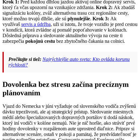
Krok 1:
Pred každou dlhšou jazdou aktivuj online dopravný servis,
ktorý ťa včas upozorní na vznikajúce zdržania.
Krok 2:
Ak zbadáš
signalizáciu kolóny, zváž alternatívnu trasu cez regionálne cesty,
ktoré možno trvajú dlhšie, ale sú
plynulejšie
.
Krok 3:
Ak
využívaš
servis a údržba
, uži si istotu, že tvoje vozidlo je pred cestou
v kondícii, ktorá zvládne aj pomalé popoťahovanie v kolónach.
Dôsledná príprava a sledovanie aktuálneho vývoja na ceste ti
zabezpečia
pokojnú cestu
bez zbytočného čakania na colnici.
Prečítajte si tiež:
Najrýchlejšie auto sveta: Kto ovláda korunu
rýchlosti?
Dovolenka bez stresu začína precíznym
plánovaním
Vjazd do Nemecka v júni vyžaduje od slovenského vodiča zvýšenú
dávku trpezlivosti, ale aj strategický prístup. Sledovanie miestnych
médií alebo špecializovaných dopravných portálov ti dodá náskok,
ktorý iní vodiči v kolóne nemajú. Nie je nič horšie, ako stráviť prvé
hodiny dovolenky v rozpálenom aute uprostred diaľnice. Priprav si
alternatívne scenáre, ostaň v pokoji a pamätaj, že predvídateľnosť je
tvojím najlepším priateľom. Cestovanie naprieč Európou stále