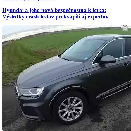
Hyundai a jeho nová bezpečnostná klietka:
Výsledky crash testov prekvapili aj expertov