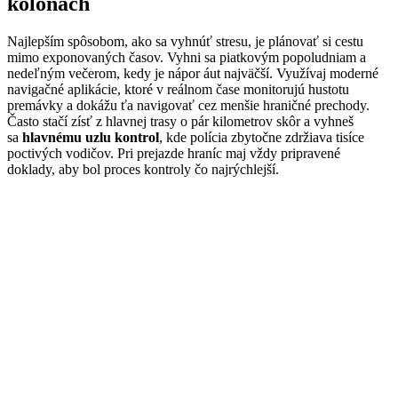
kolónach
Najlepším spôsobom, ako sa vyhnúť stresu, je plánovať si cestu
mimo exponovaných časov. Vyhni sa piatkovým popoludniam a
nedeľným večerom, kedy je nápor áut najväčší. Využívaj moderné
navigačné aplikácie, ktoré v reálnom čase monitorujú hustotu
premávky a dokážu ťa navigovať cez menšie hraničné prechody.
Často stačí zísť z hlavnej trasy o pár kilometrov skôr a vyhneš
sa
hlavnému uzlu kontrol
, kde polícia zbytočne zdržiava tisíce
poctivých vodičov. Pri prejazde hraníc maj vždy pripravené
doklady, aby bol proces kontroly čo najrýchlejší.