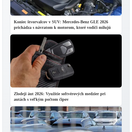
Koniec štvorvalcov v SUV: Mercedes-Benz GLE 2026
prichádza s návratom k motorom, ktoré vodiči milujú
Zlodeji áut 2026: Využitie softvérových medzier pri
autách s veľkým počtom čipov