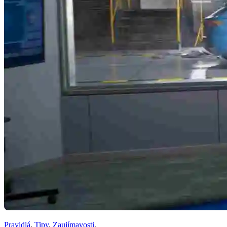
Pravidlá
,
Tipy
,
Zaujímavosti
,