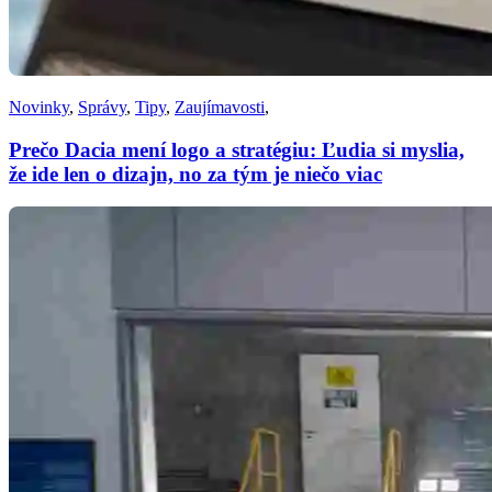
Novinky
,
Správy
,
Tipy
,
Zaujímavosti
,
Prečo Dacia mení logo a stratégiu: Ľudia si myslia,
že ide len o dizajn, no za tým je niečo viac