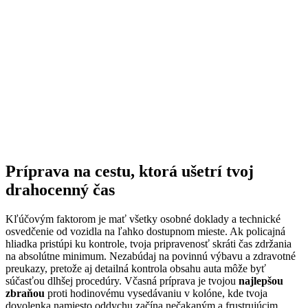
Príprava na cestu, ktorá ušetrí tvoj
drahocenný čas
Kľúčovým faktorom je mať všetky osobné doklady a technické
osvedčenie od vozidla na ľahko dostupnom mieste. Ak policajná
hliadka pristúpi ku kontrole, tvoja pripravenosť skráti čas zdržania
na absolútne minimum. Nezabúdaj na povinnú výbavu a zdravotné
preukazy, pretože aj detailná kontrola obsahu auta môže byť
súčasťou dlhšej procedúry. Včasná príprava je tvojou
najlepšou
zbraňou
proti hodinovému vysedávaniu v kolóne, kde tvoja
dovolenka namiesto oddychu začína nečakaným a frustrujúcim