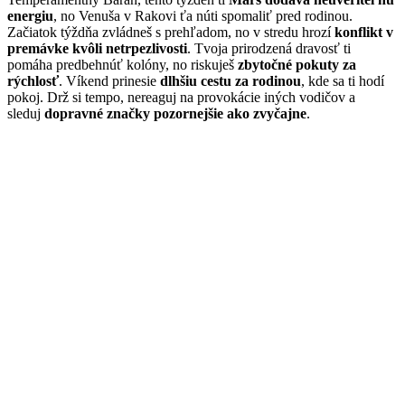
energiu
, no Venuša v Rakovi ťa núti spomaliť pred rodinou.
Začiatok týždňa zvládneš s prehľadom, no v stredu hrozí
konflikt v
premávke kvôli netrpezlivosti
. Tvoja prirodzená dravosť ti
pomáha predbehnúť kolóny, no riskuješ
zbytočné pokuty za
rýchlosť
. Víkend prinesie
dlhšiu cestu za rodinou
, kde sa ti hodí
pokoj. Drž si tempo, nereaguj na provokácie iných vodičov a
sleduj
dopravné značky pozornejšie ako zvyčajne
.