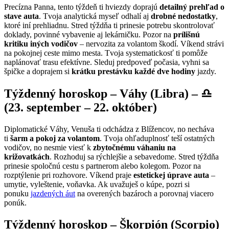
Precízna Panna, tento týždeň ti hviezdy doprajú
detailný prehľad o
stave auta
. Tvoja analytická myseľ odhalí aj
drobné nedostatky
,
ktoré iní prehliadnu. Stred týždňa ti prinesie potrebu skontrolovať
doklady, povinné vybavenie aj lekárničku. Pozor na
prílišnú
kritiku iných vodičov
– nervozita za volantom škodí. Víkend strávi
na pokojnej ceste mimo mesta. Tvoja systematickosť ti pomôže
naplánovať trasu efektívne. Sleduj predpoveď počasia, vyhni sa
špičke a doprajem si
krátku prestávku každé dve hodiny
jazdy.
Týždenný horoskop – Váhy (Libra) – ♎
(23. september – 22. október)
Diplomatické Váhy, Venuša ti odchádza z Blížencov, no necháva
ti
šarm a pokoj za volantom
. Tvoja ohľaduplnosť teší ostatných
vodičov, no nesmie viesť k
zbytočnému váhaniu na
križovatkách
. Rozhoduj sa rýchlejšie a sebavedome. Stred týždňa
prinesie spoločnú cestu s partnerom alebo kolegom. Pozor na
rozptýlenie pri rozhovore. Víkend praje
estetickej úprave auta
–
umytie, vyleštenie, voňavka. Ak uvažuješ o kúpe, pozri si
ponuku
jazdených áut
na overených bazároch a porovnaj viacero
ponúk.
Týždenný horoskop – Škorpión (Scorpio)