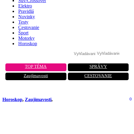
Suv/Crossover
Elektro
Pravidlá
Novinky
Testy
Cestovanie
Šport
Motorky
Horoskop
TOP TÉMA
SPRÁVY
Zaujímavosti
CESTOVANIE
Horoskop
,
Zaujímavosti
,
0
Týždenný horoskop (23.) pre vodičov.
Od 1. júna až 7. júna. Venuša
vstupuje do Raka a Mesiac v splne