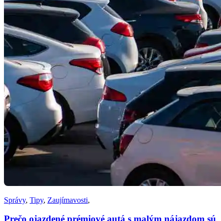
Správy
,
Tipy
,
Zaujímavosti
,
Prečo ojazdené prémiové autá s malým nájazdom sú