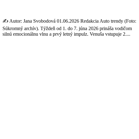
prinášajú emócie za volantom
✍️ Autor: Jana Svobodová 01.06.2026 Redakcia Auto trendy (Foto:
Súkromný archív). Týždeň od 1. do 7. júna 2026 prináša vodičom
silnú emocionálnu vlnu a prvý letný impulz. Venuša vstupuje 2....