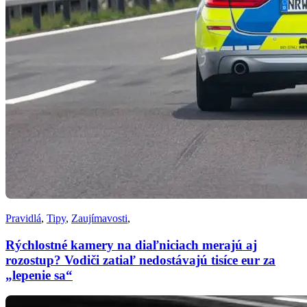
Pravidlá
,
Tipy
,
Zaujímavosti
,
Rýchlostné kamery na diaľniciach merajú aj
rozostup? Vodiči zatiaľ nedostávajú tisíce eur za
„lepenie sa“