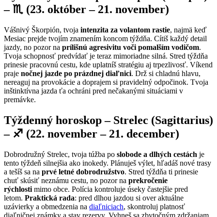
– ♏ (23. október – 21. november)
Vášnivý Škorpión, tvoja
intenzita za volantom rastie
, najmä keď
Mesiac prejde tvojím znamením koncom týždňa. Cítiš každý detail
jazdy, no pozor na
prílišnú agresivitu voči pomalším vodičom
.
Tvoja schopnosť predvídať je teraz mimoriadne silná. Stred týždňa
prinesie pracovnú cestu, kde uplatníš stratégiu aj trpezlivosť. Víkend
praje
nočnej jazde po prázdnej diaľnici
. Drž si chladnú hlavu,
nereaguj na provokácie a doprajem si pravidelný odpočinok. Tvoja
inštinktívna jazda ťa ochráni pred nečakanými situáciami v
premávke.
Týždenný horoskop – Strelec (Sagittarius)
– ♐ (22. november – 21. december)
Dobrodružný Strelec, tvoja túžba po
slobode a dlhých cestách
je
tento týždeň silnejšia ako inokedy. Plánuješ výlet, hľadáš nové trasy
a tešíš sa na
prvé letné dobrodružstvo
. Stred týždňa ti prinesie
chuť skúsiť neznámu cestu, no pozor na
prekročenie
rýchlosti
mimo obce. Polícia kontroluje úseky častejšie pred
letom.
Praktická rada
: pred dlhou jazdou si over aktuálne
uzávierky a obmedzenia na
diaľniciach
, skontroluj platnosť
diaľničnej známky a stav rezervy. Vyhneš sa zbytočným zdržaniam