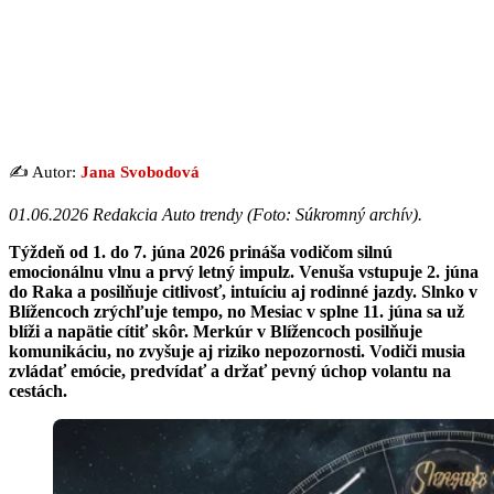
✍️ Autor:
Jana Svobodová
01.06.2026 Redakcia Auto trendy (Foto: Súkromný archív).
Týždeň od 1. do 7. júna 2026 prináša vodičom silnú
emocionálnu vlnu a prvý letný impulz. Venuša vstupuje 2. júna
do Raka a posilňuje citlivosť, intuíciu aj rodinné jazdy. Slnko v
Blížencoch zrýchľuje tempo, no Mesiac v splne 11. júna sa už
blíži a napätie cítiť skôr. Merkúr v Blížencoch posilňuje
komunikáciu, no zvyšuje aj riziko nepozornosti. Vodiči musia
zvládať emócie, predvídať a držať pevný úchop volantu na
cestách.