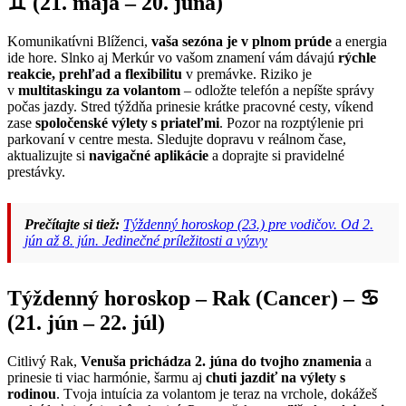
♊ (21. mája – 20. júna)
Komunikatívni Blíženci,
vaša sezóna je v plnom prúde
a energia
ide hore. Slnko aj Merkúr vo vašom znamení vám dávajú
rýchle
reakcie, prehľad a flexibilitu
v premávke. Riziko je
v
multitaskingu za volantom
– odložte telefón a nepíšte správy
počas jazdy. Stred týždňa prinesie krátke pracovné cesty, víkend
zase
spoločenské výlety s priateľmi
. Pozor na rozptýlenie pri
parkovaní v centre mesta. Sledujte dopravu v reálnom čase,
aktualizujte si
navigačné aplikácie
a doprajte si pravidelné
prestávky.
Prečítajte si tiež:
Týždenný horoskop (23.) pre vodičov. Od 2.
jún až 8. jún. Jedinečné príležitosti a výzvy
Týždenný horoskop – Rak (Cancer) – ♋
(21. jún – 22. júl)
Citlivý Rak,
Venuša prichádza 2. júna do tvojho znamenia
a
prinesie ti viac harmónie, šarmu aj
chuti jazdiť na výlety s
rodinou
. Tvoja intuícia za volantom je teraz na vrchole, dokážeš