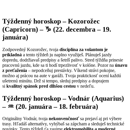
Týždenný horoskop – Kozorožec
(Capricorn) – ♑ (22. decembra – 19.
januára)
Zodpovedný Kozorožec, tvoja
disciplína za volantom je
príkladná
a tento týždeň ju naplno využiješ. Plánuješ jazdy
dopredu, dodržiavaš predpisy a šetríš palivo. Stred týždňa prinesie
pracovnú jazdu, kde sa ti hodí trpezlivosť v kolóne. Pozor na
únavu
z preťaženia
– nepodceňuj prestávky. Víkend strávi pokojne,
možno aj prácou na aute v garáži. Tvoja praktickosť ocení každú
ušetrenú minútu. Drž si tempo, sleduj predpisy a doprajem
si
kvalitný spánok pred dlhšou cestou
v nedeľu.
Týždenný horoskop – Vodnár (Aquarius)
– ♒ (20. januára – 18. februára)
Originálny Vodnár, tvoja
nekonvenčnosť
sa prejaví aj pri výbere
trasy. Hľadáš alternatívy, vyhýbaš sa zápcham a sleduješ technické
novinky. Tento týždeň ťa zaujme
elektromobilita a moderné