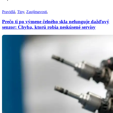
Pravidlá
,
Tipy
,
Zaujímavosti
,
Prečo ti po výmene čelného skla nefunguje dažďový
senzor: Chyba, ktorú robia neskúsené servisy