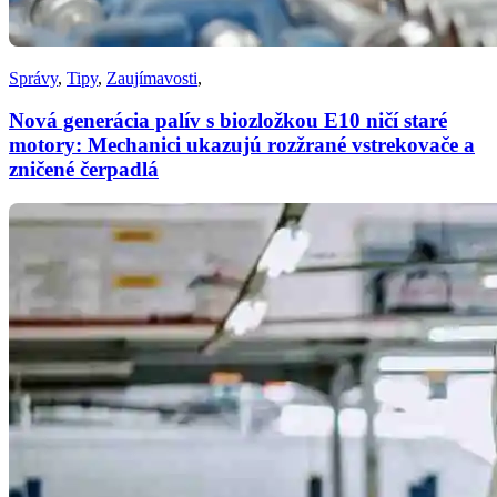
Správy
,
Tipy
,
Zaujímavosti
,
Nová generácia palív s biozložkou E10 ničí staré
motory: Mechanici ukazujú rozžrané vstrekovače a
zničené čerpadlá