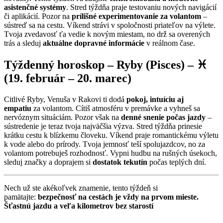
asistenčné systémy
. Stred týždňa praje testovaniu nových navigácií
či aplikácií. Pozor na
prílišné experimentovanie za volantom
–
sústreď sa na cestu. Víkend strávi v spoločnosti priateľov na výlete.
Tvoja zvedavosť ťa vedie k novým miestam, no drž sa overených
trás a sleduj
aktuálne dopravné informácie
v reálnom čase.
Týždenný horoskop – Ryby (Pisces) – ♓
(19. február – 20. marec)
Citlivé Ryby, Venuša v Rakovi ti dodá
pokoj, intuíciu aj
empatiu
za volantom. Cítiš atmosféru v premávke a vyhneš sa
nervóznym situáciám. Pozor však na
denné snenie počas jazdy
–
sústredenie je teraz tvoja najväčšia výzva. Stred týždňa prinesie
krátku cestu k blízkemu človeku. Víkend praje romantickému výletu
k vode alebo do prírody. Tvoja jemnosť teší spolujazdcov, no za
volantom potrebuješ rozhodnosť. Vypni hudbu na rušných úsekoch,
sleduj značky a doprajem si
dostatok tekutín
počas teplých dní.
Nech už ste akékoľvek znamenie, tento týždeň si
pamätajte:
bezpečnosť na cestách je vždy na prvom mieste.
Šťastnú jazdu a veľa kilometrov bez starostí