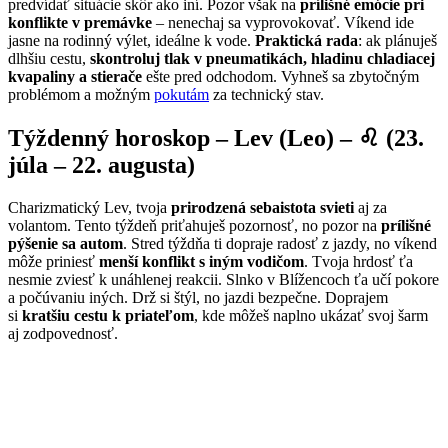
predvídať situácie skôr ako iní. Pozor však na
prílišné emócie pri
konflikte v premávke
– nenechaj sa vyprovokovať. Víkend ide
jasne na rodinný výlet, ideálne k vode.
Praktická rada
: ak plánuješ
dlhšiu cestu,
skontroluj tlak v pneumatikách, hladinu chladiacej
kvapaliny a stierače
ešte pred odchodom. Vyhneš sa zbytočným
problémom a možným
pokutám
za technický stav.
Týždenný horoskop – Lev (Leo) – ♌ (23.
júla – 22. augusta)
Charizmatický Lev, tvoja
prirodzená sebaistota svieti
aj za
volantom. Tento týždeň priťahuješ pozornosť, no pozor na
prílišné
pýšenie sa autom
. Stred týždňa ti dopraje radosť z jazdy, no víkend
môže priniesť
menší konflikt s iným vodičom
. Tvoja hrdosť ťa
nesmie zviesť k unáhlenej reakcii. Slnko v Blížencoch ťa učí pokore
a počúvaniu iných. Drž si štýl, no jazdi bezpečne. Doprajem
si
kratšiu cestu k priateľom
, kde môžeš naplno ukázať svoj šarm
aj zodpovednosť.