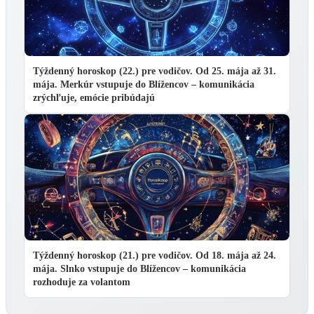
Týždenný horoskop (22.) pre vodičov. Od 25. mája až 31.
mája. Merkúr vstupuje do Blížencov – komunikácia
zrýchľuje, emócie pribúdajú
Týždenný horoskop (21.) pre vodičov. Od 18. mája až 24.
mája. Slnko vstupuje do Blížencov – komunikácia
rozhoduje za volantom