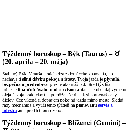
Týždenný horoskop – Býk (Taurus) – ♉
(20. apríla – 20. mája)
Stabilný Býk, Venuša ti odchádza z domáceho znamenia, no
necháva ti
silnú dávku pokoja a istoty
. Tvoja jazda je
plynulá,
bezpečná a predvídavá
, presne ako máš rád. Stred týždňa ti
prinesie
finančnú úvahu nad servisom auta
– neodkladaj výmenu
oleja. Tvoja praktickosť ti pomôže ušetriť, ak si porovnáš ceny
dielov. Cez víkend si doprajem pokojnú jazdu mimo mesta. Sleduj
rady mechanika a využi tento týždeň na
plánovanú
servis a
údržbu
auta pred letnou sezónou.
Týždenný horoskop – Blíženci (Gemini) –