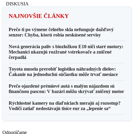
DISKUSIA
NAJNOVŠIE ČLÁNKY
Prečo ti po výmene čelného skla nefunguje dažďový
senzor: Chyba, ktorú robia neskúsené servisy
Nová generácia palív s biozložkou E10 ničí staré motory:
Mechanici ukazujú rozžrané vstrekovače a zničené
čerpadlá
Toyota musela prerobiť logistiku náhradných dielov:
Čakanie na jednoduchú súčiastku môže trvať mesiace
Prečo ojazdené prémiové autá s malým nájazdom sú
finančnou pascou: V bazári môžu skrývať zničený motor
Rýchlostné kamery na diaľniciach merajú aj rozostup?
Vodiči zatiaľ nedostávajú tisíce eur za „lepenie sa“
Odporúčame