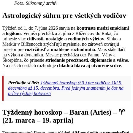
Foto: Súkromný archív
Astrologický súhrn pre všetkých vodičov
Týždeň od 1. do 7. júna 2026 stavia na
kontraste medzi emóciami
a logikou
. Venuša prechádza 2. júna z Blížencov do Raka, čo
prinesie viac
citlivosti, nostalgie a rodinných výletov
. Slnko a
Merkúr v Blížencoch zrýchľujú myslenie, no zároveň otvárajú
priestor pre
roztržitosť a unáhlené rozhodnutia
. Mars stále tlačí
na výkon a dynamiku. Mesiac prechádza cez Pannu, Váhy a
Škorpióna, čo prinesie
striedanie precíznosti, diplomacie a vášne
.
Na našich cestách rozhoduje
chladná hlava aj otvorené srdce
.
Prečítajte si tiež:
Týždenný horoskop (50.) pre vodičov. Od 9.
decembra až 15. decembra. Pred jedným znamením je čas na
prílev rýchlej hotovosti
Týždenný horoskop – Baran (Aries) – ♈
(21. marca – 19. apríla)
Temperamentný Baran, tento týždeň ti
Mars dodáva neuveriteľnú