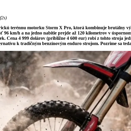
f2s)
trickú terénnu motorku Storm X Pro, ktorá kombinuje brutálny vý
 96 km/h a na jedno nabitie prejde až 120 kilometrov v úspornom
ek. Cena 4 999 dolárov (približne 4 600 eur) robí z tohto stroja j
rnatívu k tradičným benzínovým enduro strojom. Pozrime sa teda n