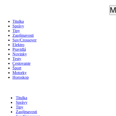
M
Titulka
Správy
Tipy
Zaujímavosti
Suv/Crossover
Elektro
Pravidlá
Novinky
Testy
Cestovanie
Šport
Motorky
Horoskop
Titulka
Správy
Tipy
Zaujímavosti