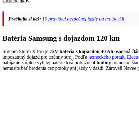
začiatočníkov.
Prečítajte si tiež:
10 pravidiel bezpečnej jazdy na motocykli
Batéria Samsung s dojazdom 120 km
Srdcom Storm X Pro je
72V batéria s kapacitou 40 Ah
osadená člán
impozantný dojazd pre terénny stroj. Podľa
nemeckého portálu Electr
nabíjanie z úplne vybitej batérie trvá približne
4 hodiny
pomocou štand
nemusíte báť brodenia cez potoky ani jazdy v daždi. Zároveň Navee p