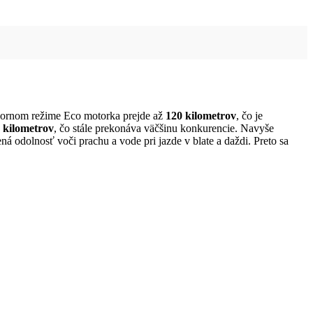
spornom režime Eco motorka prejde až
120 kilometrov
, čo je
 kilometrov
, čo stále prekonáva väčšinu konkurencie. Navyše
ná odolnosť voči prachu a vode pri jazde v blate a daždi. Preto sa