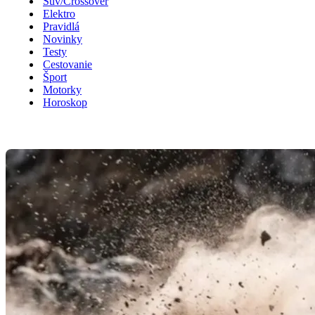
Suv/Crossover
Elektro
Pravidlá
Novinky
Testy
Cestovanie
Šport
Motorky
Horoskop