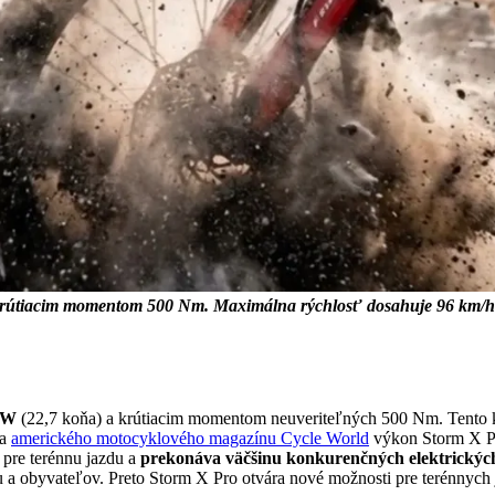
krútiacim momentom 500 Nm. Maximálna rýchlosť dosahuje 96 km/h
 kW
(22,7 koňa) a krútiacim momentom neuveriteľných 500 Nm. Tento k
ľa
amerického motocyklového magazínu Cycle World
výkon Storm X P
 pre terénnu jazdu a
prekonáva väčšinu konkurenčných elektrických
du a obyvateľov. Preto Storm X Pro otvára nové možnosti pre terénnyc