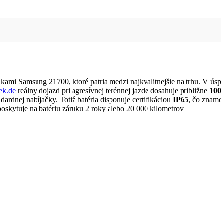
kami Samsung 21700, ktoré patria medzi najkvalitnejšie na trhu. V ú
ek.de
reálny dojazd pri agresívnej terénnej jazde dosahuje približne
100
ardnej nabíjačky. Totiž batéria disponuje certifikáciou
IP65
, čo zname
oskytuje na batériu záruku 2 roky alebo 20 000 kilometrov.