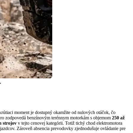
.
rútiaci moment je dostupný okamžite od nulových otáčok, čo
ro zodpovedá benzínovým terénnym motorkám s objemom
250 až
 strojov
v tejto cenovej kategórii. Totiž tichý chod elektromotora
h jazdcov. Zároveň absencia prevodovky zjednodušuje ovládanie pre