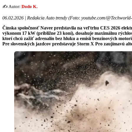
✍️ Autor:
Dodo K.
06.02.2026 | Redakcia Auto trendy (Foto: youtube.com/@Techworld-
Čínska spoločnosť Navee predstavila na veľtrhu CES 2026 elek
výkonom 17 kW (približne 23 koní), dosahuje maximálnu rýchlosť
ktorí chcú zažiť adrenalín bez hluku a emisií benzínových motori
Pre slovenských jazdcov predstavuje Storm X Pro zaujímavú alte