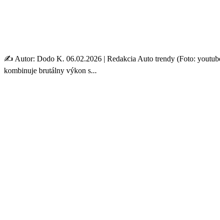
Navee Storm X Pro: Elektri
km za 4 600 eur
✍️ Autor: Dodo K. 06.02.2026 | Redakcia Auto trendy (Foto: youtub
kombinuje brutálny výkon s...