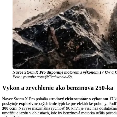
Navee Storm X Pro disponuje motorom s výkonom 17 kW a 
Foto: youtube.com/@Techworld-f2s
Výkon a zrýchlenie ako benzínová 250-ka
Navee Storm X Pro poháňa
stredový elektromotor s výkonom 17
poskytuje
explozívne zrýchlenie
typické pre elektrické pohony. Pod
300 ccm
. Navyše maximálna rýchlosť 96 km/h je viac než dostatočná
umožňuje jazdu v oblastiach, kde by benzínová motorka rušila príro