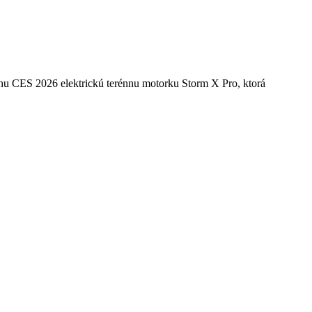
nom 17 kW a dojazdom 120
hu CES 2026 elektrickú terénnu motorku Storm X Pro, ktorá