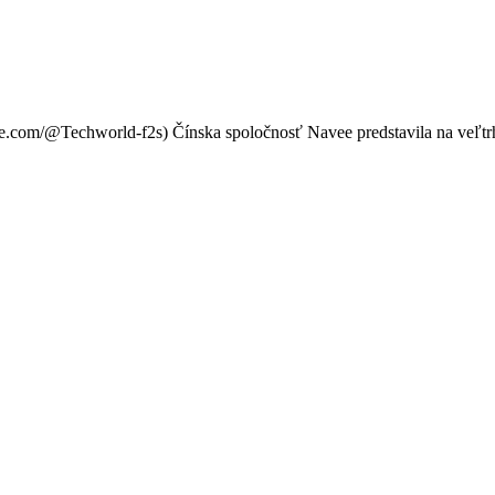
cká terénna motorka s výko
e.com/@Techworld-f2s) Čínska spoločnosť Navee predstavila na veľtr