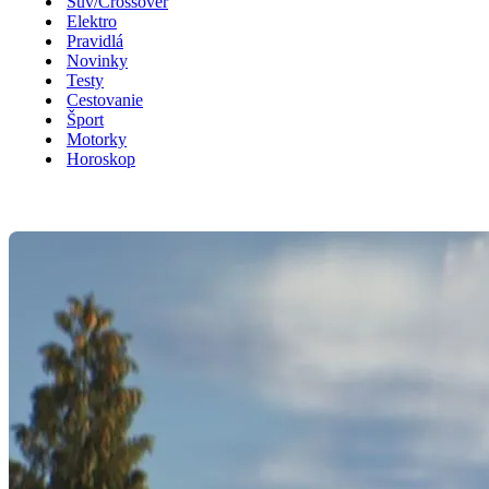
Suv/Crossover
Elektro
Pravidlá
Novinky
Testy
Cestovanie
Šport
Motorky
Horoskop