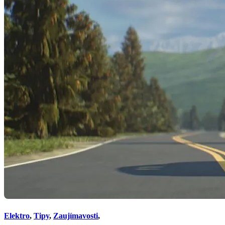
Elektro
,
Tipy
,
Zaujímavosti
,