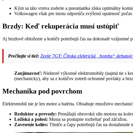
Kým sa táto vrstva zoderie a pneumatika získa optimálny kontakt
Volkswagen však pre istotu odporúča zvýšenú opatrnosť poča
Brzdy: Keď rekuperácia musí ustúpiť
Aj brzdové obloženie a kotúče potrebujú čas na dokonalé vzájomné pr
Prečítajte si tiež:
Zeekr 7GT: Čínska elektrická „bomba“ debutuje
Zaujímavosť:
Niektoré výkonné elektromobily (najmä tie s k
(mechanicky), aby sa z kotúčov zotreli ochranné povlaky a brzd
Mechanika pod povrchom
Elektromobil nie je len motor a batéria. Obsahuje množstvo mechani
Reduktor a prevody:
Prenášajú obrovskú silu motora na koles
Ložiská a polosi:
Musia sa postupne rozbehať pod záťažou.
Zavesenie kolies:
Tlmiče a čapy potrebujú čas na dosiahnutie 