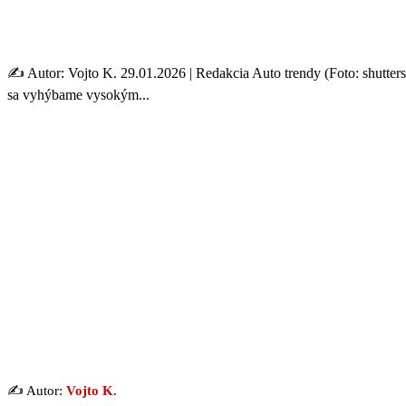
Musí sa elektromobil zabeh
✍️ Autor: Vojto K. 29.01.2026 | Redakcia Auto trendy (Foto: shutte
sa vyhýbame vysokým...
✍️ Autor:
Vojto K.