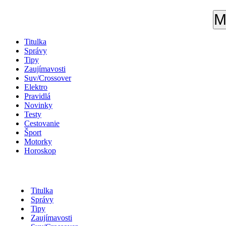
M
Titulka
Správy
Tipy
Zaujímavosti
Suv/Crossover
Elektro
Pravidlá
Novinky
Testy
Cestovanie
Šport
Motorky
Horoskop
Titulka
Správy
Tipy
Zaujímavosti