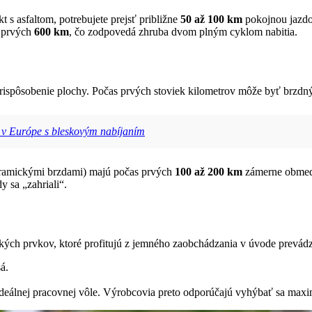
 s asfaltom, potrebujete prejsť približne
50 až 100 km
pokojnou jazdo
s prvých
600 km
, čo zodpovedá zhruba dvom plným cyklom nabitia.
ispôsobenie plochy. Počas prvých stoviek kilometrov môže byť brzdný 
 v Európe s bleskovým nabíjaním
eramickými brzdami) majú počas prvých
100 až 200 km
zámerne obmedze
y sa „zahriali“.
ckých prvkov, ktoré profitujú z jemného zaobchádzania v úvode prevád
á.
ideálnej pracovnej vôle. Výrobcovia preto odporúčajú vyhýbať sa maxi