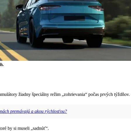
h.
mulátory žiadny špeciálny režim „zohrievania“ počas prvých týždňov. P
jinách premávajú a akou rýchlosťou?
toré by si museli „sadnúť“.