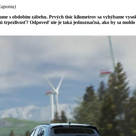
 Kaponia
)
me s obdobím zábehu. Prvých tisíc kilometrov sa vyhýbame vysokým
ú trpezlivosť? Odpoveď nie je taká jednoznačná, ako by sa mohlo 