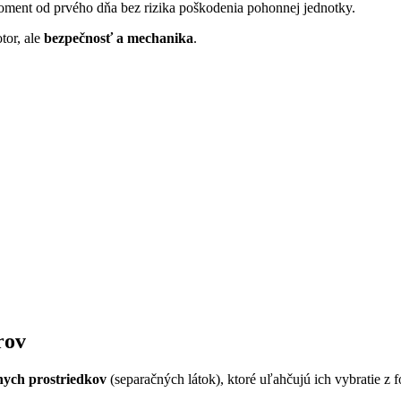
oment od prvého dňa bez rizika poškodenia pohonnej jednotky.
tor, ale
bezpečnosť a mechanika
.
rov
nych prostriedkov
(separačných látok), ktoré uľahčujú ich vybratie z 