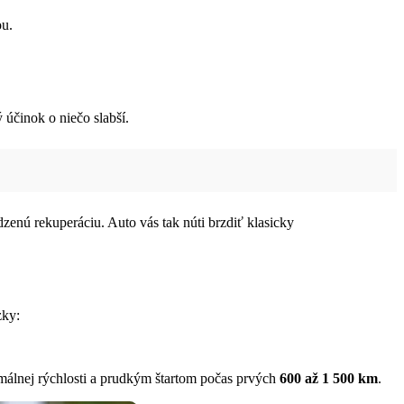
u.
účinok o niečo slabší.
nú rekuperáciu. Auto vás tak núti brzdiť klasicky
zky:
málnej rýchlosti a prudkým štartom počas prvých
600 až 1 500 km
.