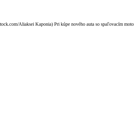
ávať? Pravda o prvých kilome
rstock.com/Aliaksei Kaponia) Pri kúpe nového auta so spaľovacím mot