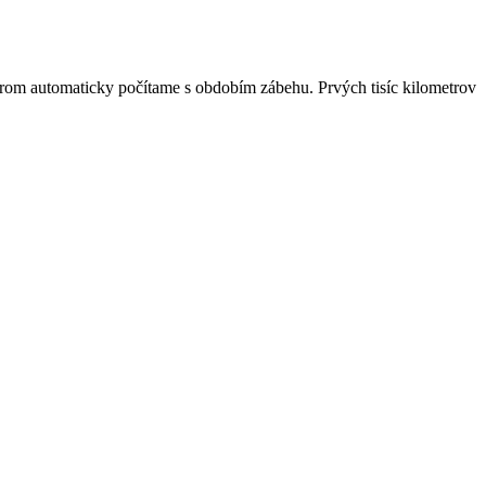
troch
orom automaticky počítame s obdobím zábehu. Prvých tisíc kilometrov