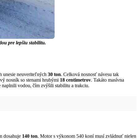
 pre lepšiu stabilitu.
ch unesie neuveriteľných
30 ton
. Celková nosnosť návesu tak
ový nosník so stenami hrubými
18 centimetrov
. Takáto masívna
plnili vodou, čím zvýšili stabilitu a trakciu.
om dosahuje
140 ton
. Motor s výkonom 540 koní musí zvládnuť nielen