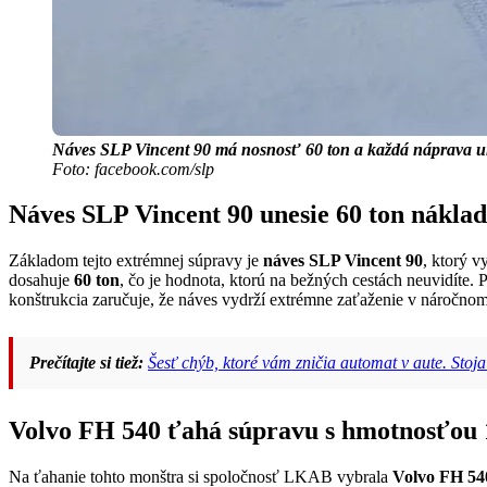
Náves SLP Vincent 90 má nosnosť 60 ton a každá náprava unes
Foto: facebook.com/slp
Náves SLP Vincent 90 unesie 60 ton nákla
Základom tejto extrémnej súpravy je
náves SLP Vincent 90
, ktorý v
dosahuje
60 ton
, čo je hodnota, ktorú na bežných cestách neuvidíte.
konštrukcia zaručuje, že náves vydrží extrémne zaťaženie v náročnom t
Prečítajte si tiež:
Šesť chýb, ktoré vám zničia automat v aute. Stoja 
Volvo FH 540 ťahá súpravu s hmotnosťou 
Na ťahanie tohto monštra si spoločnosť LKAB vybrala
Volvo FH 54