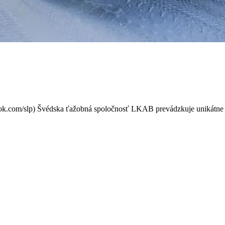
štrá? Nosnosť každej nápravy
ook.com/slp) Švédska ťažobná spoločnosť LKAB prevádzkuje unikátne 