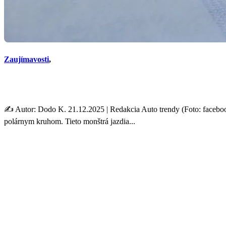
Zaujímavosti
,
Aké náklady vozia tieto mon
✍️ Autor: Dodo K. 21.12.2025 | Redakcia Auto trendy (Foto: faceb
polárnym kruhom. Tieto monštrá jazdia...