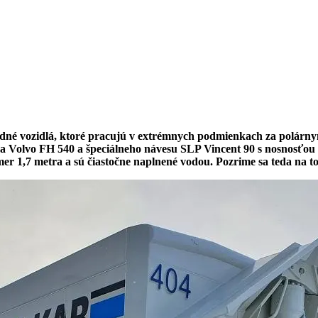
né vozidlá, ktoré pracujú v extrémnych podmienkach za polárny
Volvo FH 540 a špeciálneho návesu SLP Vincent 90 s nosnosťou 60
 1,7 metra a sú čiastočne naplnené vodou. Pozrime sa teda na to,