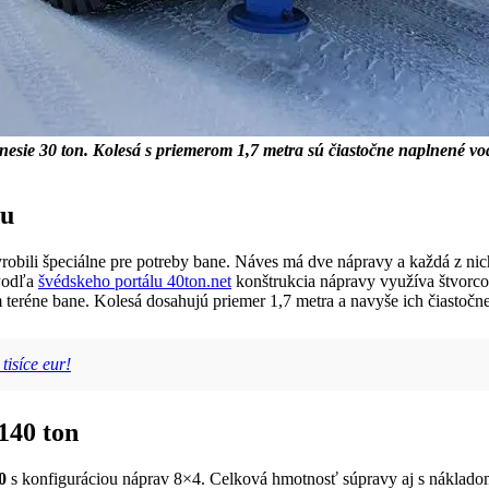
ie 30 ton. Kolesá s priemerom 1,7 metra sú čiastočne naplnené vodou
du
yrobili špeciálne pre potreby bane. Náves má dve nápravy a každá z ni
 Podľa
švédskeho portálu 40ton.net
konštrukcia nápravy využíva štvorc
eréne bane. Kolesá dosahujú priemer 1,7 metra a navyše ich čiastočne na
tisíce eur!
140 ton
0
s konfiguráciou náprav 8×4. Celková hmotnosť súpravy aj s náklad