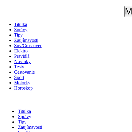
M
Titulka
Správy
Tipy
Zaujímavosti
Suv/Crossover
Elektro
Pravidlá
Novinky
Testy
Cestovanie
Šport
Motorky
Horoskop
Titulka
Správy
Tipy
Zaujímavosti