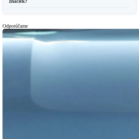
značiek?
Odporúčame