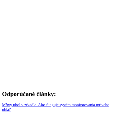
Odporúčané články:
Mŕtvy uhol v zrkadle. Ako funguje systém monitorovania mŕtveho
uhla?