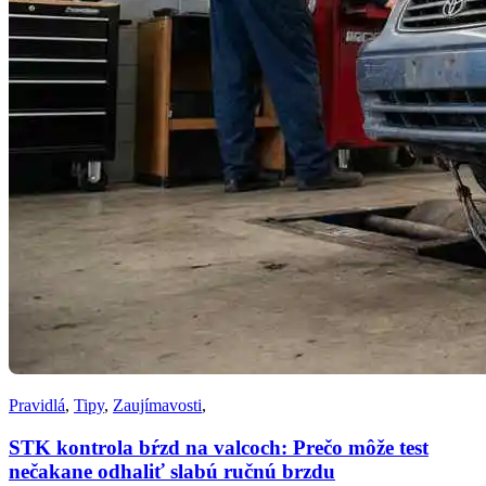
Pravidlá
,
Tipy
,
Zaujímavosti
,
STK kontrola bŕzd na valcoch: Prečo môže test
nečakane odhaliť slabú ručnú brzdu