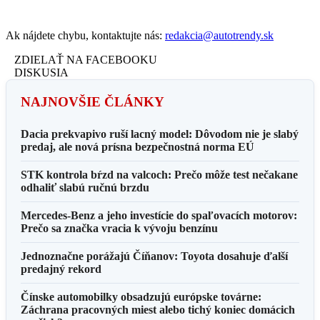
Ak nájdete chybu, kontaktujte nás:
redakcia@autotrendy.sk
ZDIELAŤ NA FACEBOOKU
DISKUSIA
NAJNOVŠIE ČLÁNKY
Dacia prekvapivo ruší lacný model: Dôvodom nie je slabý
predaj, ale nová prísna bezpečnostná norma EÚ
STK kontrola bŕzd na valcoch: Prečo môže test nečakane
odhaliť slabú ručnú brzdu
Mercedes-Benz a jeho investície do spaľovacích motorov:
Prečo sa značka vracia k vývoju benzínu
Jednoznačne porážajú Číňanov: Toyota dosahuje ďalší
predajný rekord
Čínske automobilky obsadzujú európske továrne:
Záchrana pracovných miest alebo tichý koniec domácich