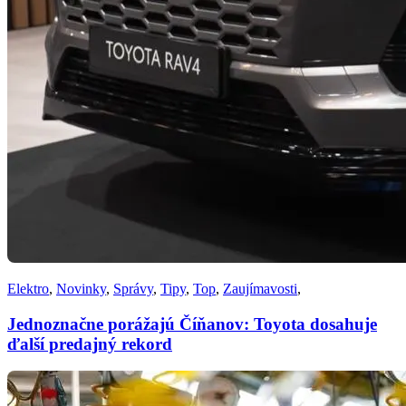
Elektro
,
Novinky
,
Správy
,
Tipy
,
Top
,
Zaujímavosti
,
Jednoznačne porážajú Číňanov: Toyota dosahuje
ďalší predajný rekord