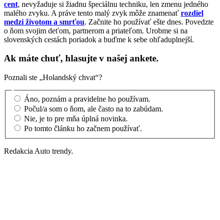
cent
, nevyžaduje si žiadnu špeciálnu techniku, len zmenu jedného
malého zvyku. A práve tento malý zvyk môže znamenať
rozdiel
medzi životom a smrťou
. Začnite ho používať ešte dnes. Povedzte
o ňom svojim deťom, partnerom a priateľom. Urobme si na
slovenských cestách poriadok a buďme k sebe ohľaduplnejší.
Ak máte chuť, hlasujte v našej ankete.
Poznali ste „Holandský chvat“?
Áno, poznám a pravidelne ho používam.
Počul/a som o ňom, ale často na to zabúdam.
Nie, je to pre mňa úplná novinka.
Po tomto článku ho začnem používať.
Redakcia Auto trendy.