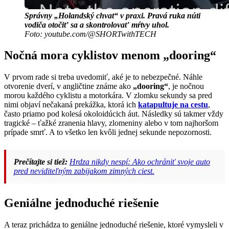
Správny „Holandský chvat“ v praxi. Pravá ruka núti
vodiča otočiť sa a skontrolovať mŕtvy uhol.
Foto: youtube.com/@SHORTwithTECH
Nočná mora cyklistov menom „dooring“
V prvom rade si treba uvedomiť, aké je to nebezpečné. Náhle
otvorenie dverí, v angličtine známe ako
„dooring“
, je nočnou
morou každého cyklistu a motorkára. V zlomku sekundy sa pred
nimi objaví nečakaná prekážka, ktorá ich
katapultuje na cestu
,
často priamo pod kolesá okoloidúcich áut. Následky sú takmer vždy
tragické – ťažké zranenia hlavy, zlomeniny alebo v tom najhoršom
prípade smrť. A to všetko len kvôli jednej sekunde nepozornosti.
Prečítajte si tiež:
Hrdza nikdy nespí: Ako ochrániť svoje auto
pred neviditeľným zabijakom zimných ciest.
Geniálne jednoduché riešenie
A teraz prichádza to geniálne jednoduché riešenie, ktoré vymysleli v