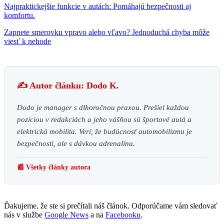
Najpraktickejšie funkcie v autách: Pomáhajú bezpečnosti aj
komfortu.
Zapnete smerovku vpravo alebo vľavo? Jednoduchá chyba môže
viesť k nehode
✍️ Autor článku: Dodo K.
Dodo je manager s dlhoročnou praxou. Prešiel každou
pozíciou v redakciách a jeho vášňou sú športové autá a
elektrická mobilita. Verí, že budúcnosť automobilizmu je
bezpečnosti, ale s dávkou adrenalínu.
📰 Všetky články autora
Ďakujeme, že ste si prečítali náš článok. Odporúčame vám sledovať
nás v službe
Google News
a na
Facebooku
.