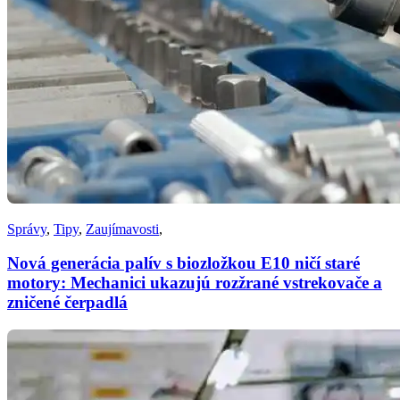
Správy
,
Tipy
,
Zaujímavosti
,
Nová generácia palív s biozložkou E10 ničí staré
motory: Mechanici ukazujú rozžrané vstrekovače a
zničené čerpadlá