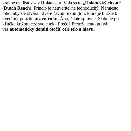
krajine cyklistov – v Holandsku. Volá sa to
„Holandský chvat“
(Dutch Reach)
. Princíp je neuveriteľne jednoduchý. Namiesto
toho, aby ste otvárali dvere ľavou rukou (tou, ktorá je bližšie k
dverám), použite
pravú ruku
. Áno, čítate správne. Siahnite po
kľučke krížom cez svoje telo. Prečo? Pretože tento pohyb
vás
automaticky donúti otočiť celé telo a hlavu
.