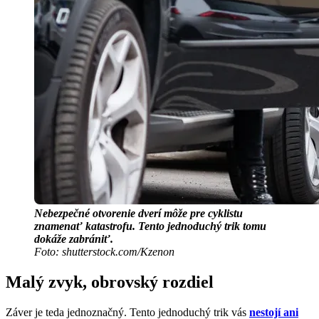
Nebezpečné otvorenie dverí môže pre cyklistu
znamenať katastrofu. Tento jednoduchý trik tomu
dokáže zabrániť.
Foto: shutterstock.com/Kzenon
Malý zvyk, obrovský rozdiel
Záver je teda jednoznačný. Tento jednoduchý trik vás
nestojí ani