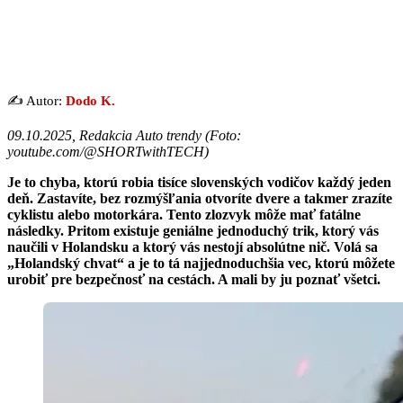
✍️ Autor:
Dodo K.
09.10.2025, Redakcia Auto trendy (
Foto:
youtube.com/@SHORTwithTECH
)
Je to chyba, ktorú robia tisíce slovenských vodičov každý jeden
deň. Zastavíte, bez rozmýšľania otvoríte dvere a takmer zrazíte
cyklistu alebo motorkára. Tento zlozvyk môže mať fatálne
následky. Pritom existuje geniálne jednoduchý trik, ktorý vás
naučili v Holandsku a ktorý vás nestojí absolútne nič. Volá sa
„Holandský chvat“ a je to tá najjednoduchšia vec, ktorú môžete
urobiť pre bezpečnosť na cestách. A mali by ju poznať všetci.