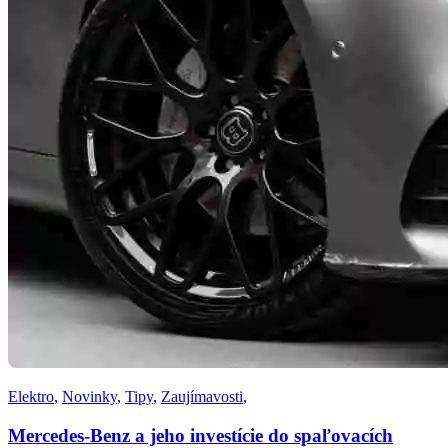
Elektro
,
Novinky
,
Tipy
,
Zaujímavosti
,
Mercedes-Benz a jeho investície do spaľovacích