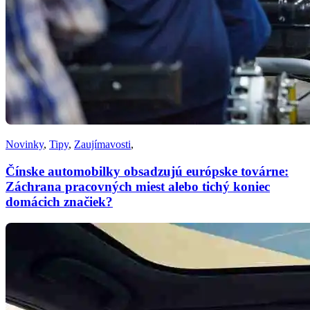
Novinky
,
Tipy
,
Zaujímavosti
,
Čínske automobilky obsadzujú európske továrne:
Záchrana pracovných miest alebo tichý koniec
domácich značiek?