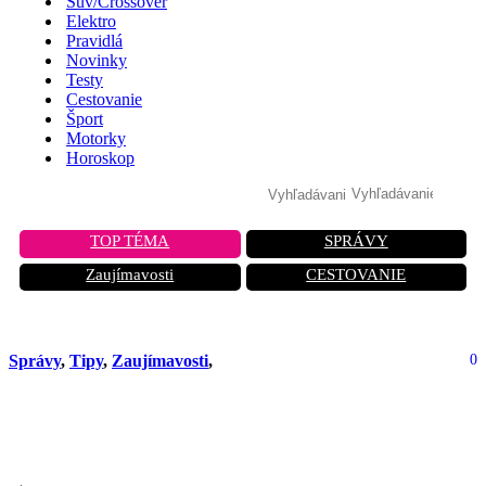
Suv/Crossover
Elektro
Pravidlá
Novinky
Testy
Cestovanie
Šport
Motorky
Horoskop
TOP TÉMA
SPRÁVY
Zaujímavosti
CESTOVANIE
Správy
,
Tipy
,
Zaujímavosti
,
0
Geniálny trik z Holandska, ktorý vás
nič nestojí a zachraňuje životy!