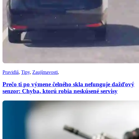
Pravidlá
,
Tipy
,
Zaujímavosti
,
Prečo ti po výmene čelného skla nefunguje dažďový
senzor: Chyba, ktorú robia neskúsené servisy