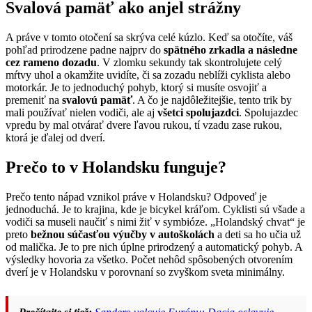
Svalová pamäť ako anjel strážny
A práve v tomto otočení sa skrýva celé kúzlo. Keď sa otočíte, váš
pohľad prirodzene padne najprv do
spätného zrkadla a následne
cez rameno dozadu
. V zlomku sekundy tak skontrolujete celý
mŕtvy uhol a okamžite uvidíte, či sa zozadu neblíži cyklista alebo
motorkár. Je to jednoduchý pohyb, ktorý si musíte osvojiť a
premeniť na
svalovú pamäť
. A čo je najdôležitejšie, tento trik by
mali používať nielen vodiči, ale aj
všetci spolujazdci
. Spolujazdec
vpredu by mal otvárať dvere ľavou rukou, tí vzadu zase rukou,
ktorá je ďalej od dverí.
Prečo to v Holandsku funguje?
Prečo tento nápad vznikol práve v Holandsku? Odpoveď je
jednoduchá. Je to krajina, kde je bicykel kráľom. Cyklisti sú všade a
vodiči sa museli naučiť s nimi žiť v symbióze. „Holandský chvat“ je
preto
bežnou súčasťou výučby v autoškolách
a deti sa ho učia už
od malička. Je to pre nich úplne prirodzený a automatický pohyb. A
výsledky hovoria za všetko. Počet nehôd spôsobených otvorením
dverí je v Holandsku v porovnaní so zvyškom sveta minimálny.