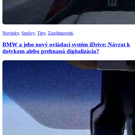
Novinky
,
Správy
,
Tipy
,
Zaujímavosti
,
BMW a jeho nový ovládací systém iDrive: Návrat k
dotykom alebo prehnaná digitalizácia?