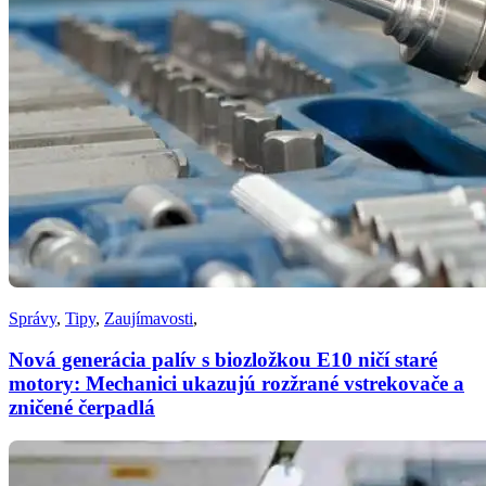
Správy
,
Tipy
,
Zaujímavosti
,
Nová generácia palív s biozložkou E10 ničí staré
motory: Mechanici ukazujú rozžrané vstrekovače a
zničené čerpadlá