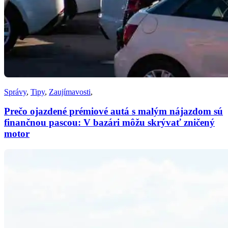
Správy
,
Tipy
,
Zaujímavosti
,
Prečo ojazdené prémiové autá s malým nájazdom sú
finančnou pascou: V bazári môžu skrývať zničený
motor