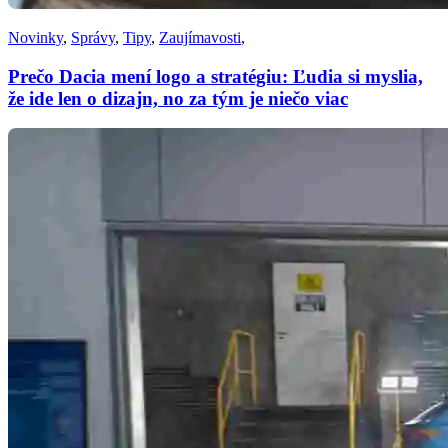
Novinky
,
Správy
,
Tipy
,
Zaujímavosti
,
Prečo Dacia mení logo a stratégiu: Ľudia si myslia,
že ide len o dizajn, no za tým je niečo viac