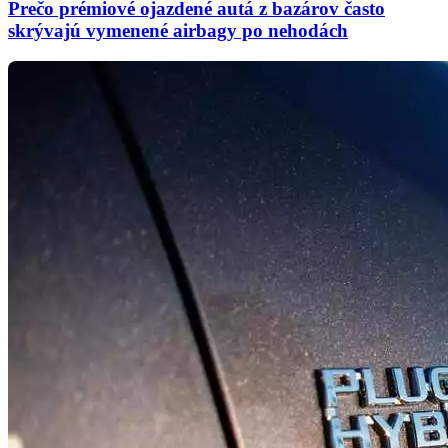
Prečo prémiové ojazdené autá z bazárov často
skrývajú vymenené airbagy po nehodách