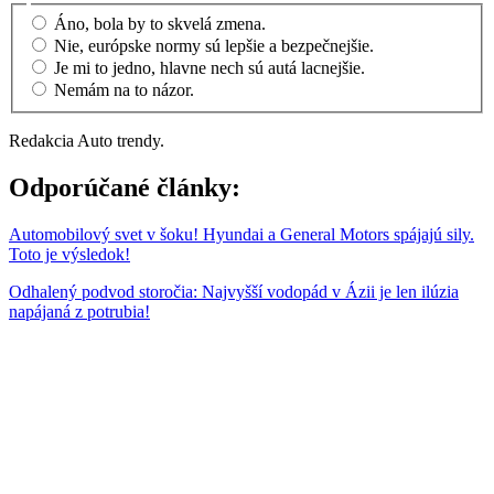
Áno, bola by to skvelá zmena.
Nie, európske normy sú lepšie a bezpečnejšie.
Je mi to jedno, hlavne nech sú autá lacnejšie.
Nemám na to názor.
Redakcia Auto trendy.
Odporúčané články:
Automobilový svet v šoku! Hyundai a General Motors spájajú sily.
Toto je výsledok!
Odhalený podvod storočia: Najvyšší vodopád v Ázii je len ilúzia
napájaná z potrubia!