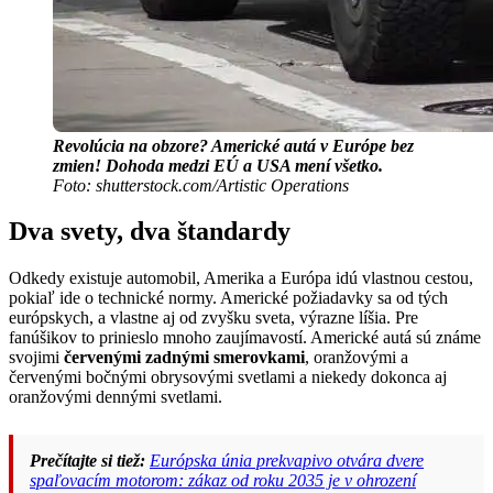
Revolúcia na obzore? Americké autá v Európe bez
zmien! Dohoda medzi EÚ a USA mení všetko.
Foto: shutterstock.com/Artistic Operations
Dva svety, dva štandardy
Odkedy existuje automobil, Amerika a Európa idú vlastnou cestou,
pokiaľ ide o technické normy. Americké požiadavky sa od tých
európskych, a vlastne aj od zvyšku sveta, výrazne líšia. Pre
fanúšikov to prinieslo mnoho zaujímavostí. Americké autá sú známe
svojimi
červenými zadnými smerovkami
, oranžovými a
červenými bočnými obrysovými svetlami a niekedy dokonca aj
oranžovými dennými svetlami.
Prečítajte si tiež:
Európska únia prekvapivo otvára dvere
spaľovacím motorom: zákaz od roku 2035 je v ohrození