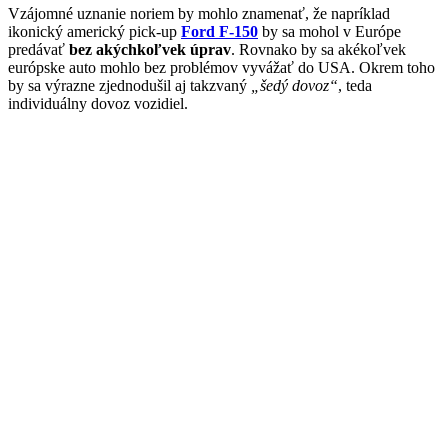
Vzájomné uznanie noriem by mohlo znamenať, že napríklad
ikonický americký pick-up
Ford F-150
by sa mohol v Európe
predávať
bez akýchkoľvek úprav
. Rovnako by sa akékoľvek
európske auto mohlo bez problémov vyvážať do USA. Okrem toho
by sa výrazne zjednodušil aj takzvaný
„šedý dovoz“
, teda
individuálny dovoz vozidiel.