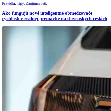
Pravidlá
,
Tipy
,
Zaujímavosti
,
Ako fungujú nové inteligentné obmedzovače
rýchlosti v reálnej premávke na slovenských cestách