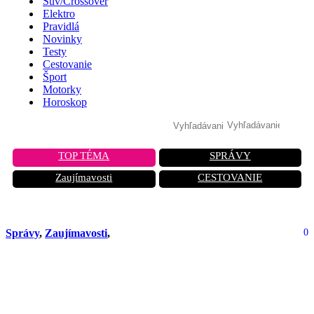
Suv/Crossover
Elektro
Pravidlá
Novinky
Testy
Cestovanie
Šport
Motorky
Horoskop
TOP TÉMA
SPRÁVY
Zaujímavosti
CESTOVANIE
Správy
,
Zaujímavosti
,
0
Revolúcia na obzore? Americké autá
v Európe bez zmien! Dohoda medzi
EÚ a USA mení všetko