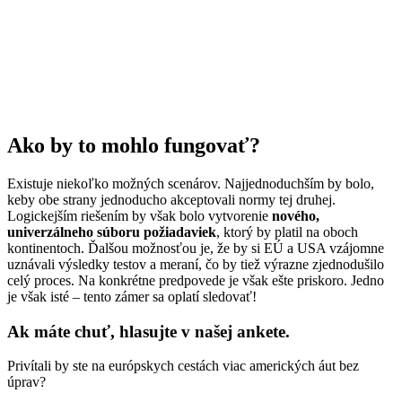
Ako by to mohlo fungovať?
Existuje niekoľko možných scenárov. Najjednoduchším by bolo,
keby obe strany jednoducho akceptovali normy tej druhej.
Logickejším riešením by však bolo vytvorenie
nového,
univerzálneho súboru požiadaviek
, ktorý by platil na oboch
kontinentoch. Ďalšou možnosťou je, že by si EÚ a USA vzájomne
uznávali výsledky testov a meraní, čo by tiež výrazne zjednodušilo
celý proces. Na konkrétne predpovede je však ešte priskoro. Jedno
je však isté – tento zámer sa oplatí sledovať!
Ak máte chuť, hlasujte v našej ankete.
Privítali by ste na európskych cestách viac amerických áut bez
úprav?