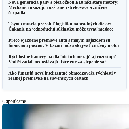
Nová generácia palív s biozložkou E10 ničí staré motory:
Mechanici ukazujú rozžrané vstrekovače a zničené
čerpadlá
Toyota musela prerobiť logistiku náhradných dielov:
Čakanie na jednoduchú súčiastku môže trvať mesiace
Prečo ojazdené prémiové autá s malým nájazdom sú
finančnou pascou: V bazári môžu skrývať zničený motor
Rýchlostné kamery na diaľniciach merajú aj rozostup?
Vodiči zatiaľ nedostávajú tisíce eur za „lepenie sa“
Ako fungujú nové inteligentné obmedzovače rýchlosti v
reálnej premávke na slovenských cestách
Odporúčame