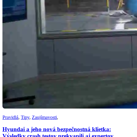
Pravidlá
,
Tipy
,
Zaujímavosti
,
Hyundai a jeho nová bezpečnostná klietka:
Výsledky crash testov prekvapili aj expertov