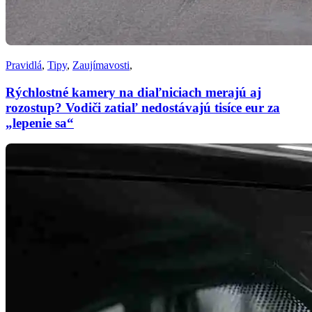
Pravidlá
,
Tipy
,
Zaujímavosti
,
Rýchlostné kamery na diaľniciach merajú aj
rozostup? Vodiči zatiaľ nedostávajú tisíce eur za
„lepenie sa“