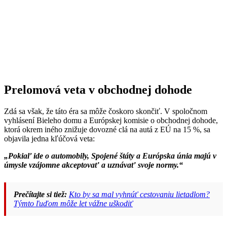
Prelomová veta v obchodnej dohode
Zdá sa však, že táto éra sa môže čoskoro skončiť. V spoločnom
vyhlásení Bieleho domu a Európskej komisie o obchodnej dohode,
ktorá okrem iného znižuje dovozné clá na autá z EÚ na 15 %, sa
objavila jedna kľúčová veta:
„Pokiaľ ide o automobily, Spojené štáty a Európska únia majú v
úmysle vzájomne akceptovať a uznávať svoje normy.“
Prečítajte si tiež:
Kto by sa mal vyhnúť cestovaniu lietadlom?
Týmto ľuďom môže let vážne uškodiť