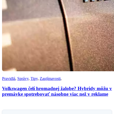
Pravidlá
,
Správy
,
Tipy
,
Zaujímavosti
,
Volkswagen čelí hromadnej žalobe? Hybridy môžu v
premávke spotrebovať násobne viac než v reklame