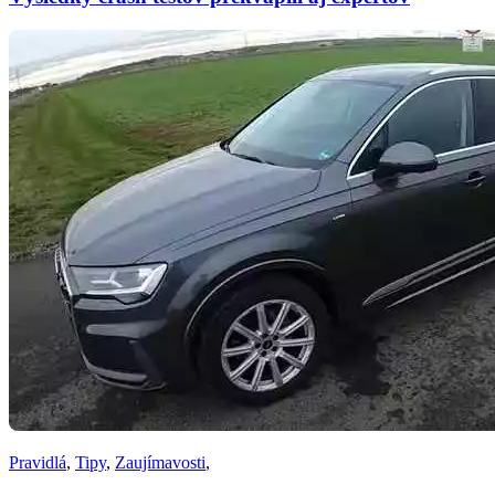
Pravidlá
,
Tipy
,
Zaujímavosti
,