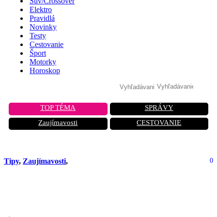
Suv/Crossover
Elektro
Pravidlá
Novinky
Testy
Cestovanie
Šport
Motorky
Horoskop
TOP TÉMA
SPRÁVY
Zaujímavosti
CESTOVANIE
Tipy
,
Zaujímavosti
,
0
Silikón na tesnenia auta: prečo ho
použiť pred horúčavou aj zimou