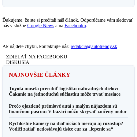
Ďakujeme, že ste si prečítali náš článok. Odporúčame vám sledovať
nás v službe
Google News
a na
Facebooku
.
Ak nájdete chybu, kontaktujte nás:
redakcia@autotrendy.sk
ZDIELAŤ NA FACEBOOKU
DISKUSIA
NAJNOVŠIE ČLÁNKY
Toyota musela prerobiť logistiku náhradných dielov:
Čakanie na jednoduchú súčiastku môže trvať mesiace
Prečo ojazdené prémiové autá s malým nájazdom sú
finančnou pascou: V bazári môžu skrývať zničený motor
Rýchlostné kamery na diaľniciach merajú aj rozostup?
Vodiči zatiaľ nedostávajú tisíce eur za „lepenie sa“