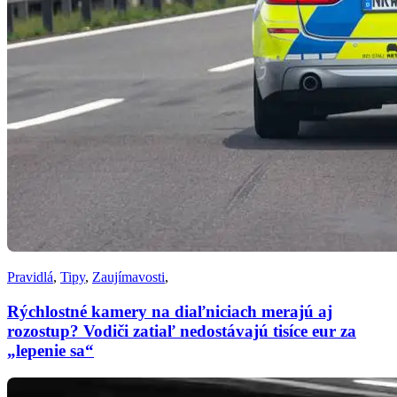
Pravidlá
,
Tipy
,
Zaujímavosti
,
Rýchlostné kamery na diaľniciach merajú aj
rozostup? Vodiči zatiaľ nedostávajú tisíce eur za
„lepenie sa“