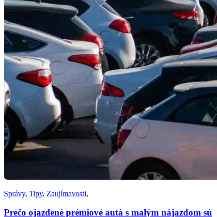
Správy
,
Tipy
,
Zaujímavosti
,
Prečo ojazdené prémiové autá s malým nájazdom sú