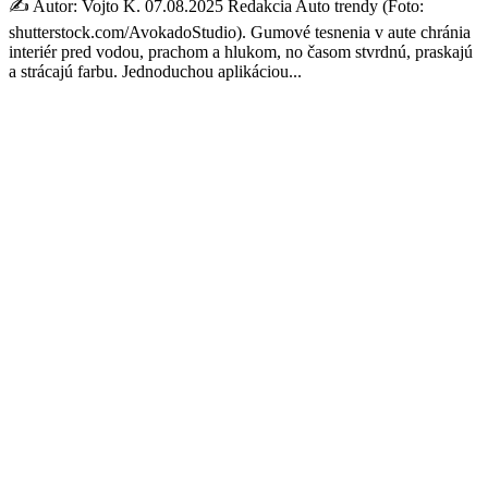
✍️ Autor: Vojto K. 07.08.2025 Redakcia Auto trendy (Foto:
shutterstock.com/AvokadoStudio). Gumové tesnenia v aute chránia
interiér pred vodou, prachom a hlukom, no časom stvrdnú, praskajú
a strácajú farbu. Jednoduchou aplikáciou...