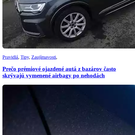
Pravidlá
,
Tipy
,
Zaujímavosti
,
Prečo prémiové ojazdené autá z bazárov často
skrývajú vymenené airbagy po nehodách