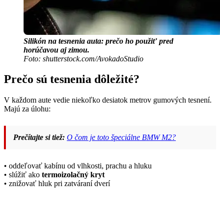
Silikón na tesnenia auta: prečo ho použiť pred
horúčavou aj zimou.
Foto: shutterstock.com/AvokadoStudio
Prečo sú tesnenia dôležité?
V každom aute vedie niekoľko desiatok metrov gumových tesnení.
Majú za úlohu:
Prečítajte si tiež:
O čom je toto špeciálne BMW M2?
• oddeľovať kabínu od vlhkosti, prachu a hluku
• slúžiť ako
termoizolačný kryt
• znižovať hluk pri zatváraní dverí