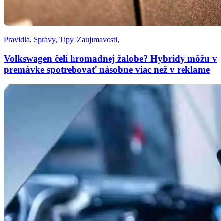
Pravidlá
,
Správy
,
Tipy
,
Zaujímavosti
,
Volkswagen čelí hromadnej žalobe? Hybridy môžu v
premávke spotrebovať násobne viac než v reklame