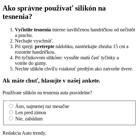
Ako správne používať silikón na
tesnenia?
Vyčistite tesnenia
mierne navlhčenou handričkou od nečistôt
a prachu.
Nechajte vyschnúť.
Pri spreji:
pretrepte
nádobku, nastriekajte zhruba 15 cm a
rozotrite handričkou.
Pri tyčinkovom silikóne: vysuňte malú časť tyčinky a
votrite do gumy.
Nechte silikón chvíľu vsiaknuť predtým ako zatvoríte dvere.
Ak máte chuť, hlasujte v našej ankete.
Používate silikón na tesnenia auta pravidelne?
Áno, najmenej raz mesačne
Len pred zimou
Nie, zabúdam
Redakcia Auto trendy.