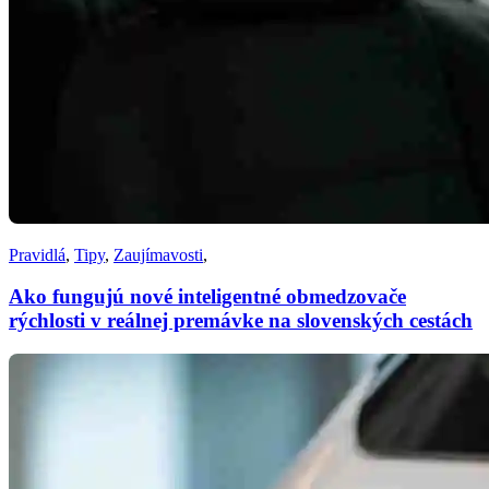
Pravidlá
,
Tipy
,
Zaujímavosti
,
Ako fungujú nové inteligentné obmedzovače
rýchlosti v reálnej premávke na slovenských cestách