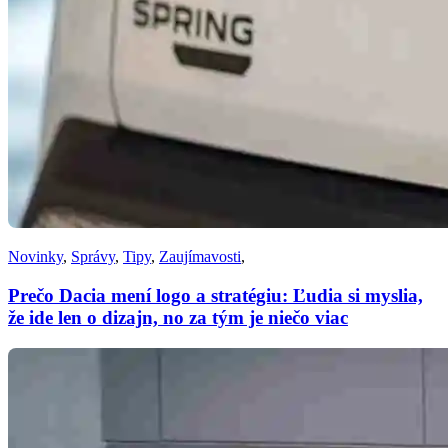
Novinky
,
Správy
,
Tipy
,
Zaujímavosti
,
Prečo Dacia mení logo a stratégiu: Ľudia si myslia,
že ide len o dizajn, no za tým je niečo viac