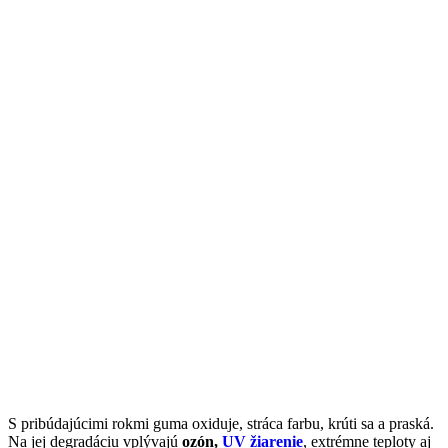
S pribúdajúcimi rokmi guma oxiduje, stráca farbu, krúti sa a praská.
Na jej degradáciu vplývajú
ozón,
UV žiarenie
, extrémne teploty aj