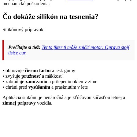
mechanické poškodenia.
Čo dokáže silikón na tesnenia?
Silikónový prípravok:
Prečítajte si tiež:
Tento filter ti môže zničiť motor: Oprava stojí
tisíce eur
• obnovuje
čiernu farbu
a lesk gumy
• zvyšuje
pružnosť
a mäkkosť
• zabraňuje
zamŕzaniu
a prilepeniu okien v zime
• chráni pred
vysúšaním
a prasknutím v lete
Aplikácia silikónu je nenáročná a je kľúčovou súčasťou letnej a
zimnej prípravy
vozidla.