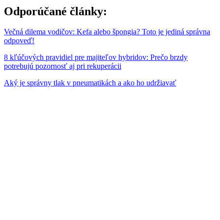
Odporúčané články:
Večná dilema vodičov: Kefa alebo špongia? Toto je jediná správna
odpoveď!
8 kľúčových pravidiel pre majiteľov hybridov: Prečo brzdy
potrebujú pozornosť aj pri rekuperácii
Aký je správny tlak v pneumatikách a ako ho udržiavať