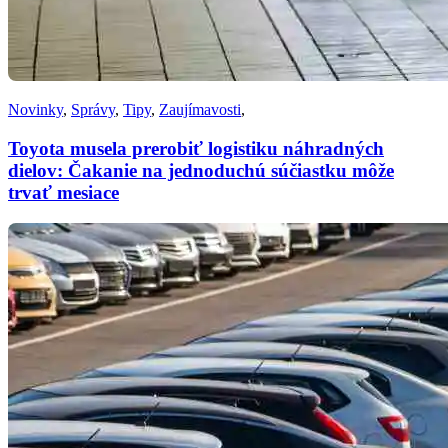
Novinky
,
Správy
,
Tipy
,
Zaujímavosti
,
Toyota musela prerobiť logistiku náhradných
dielov: Čakanie na jednoduchú súčiastku môže
trvať mesiace