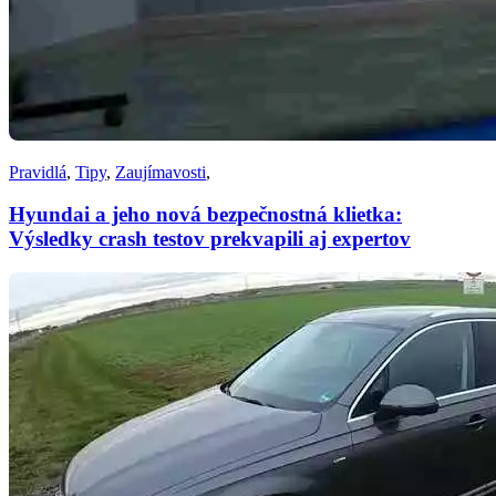
Pravidlá
,
Tipy
,
Zaujímavosti
,
Hyundai a jeho nová bezpečnostná klietka:
Výsledky crash testov prekvapili aj expertov