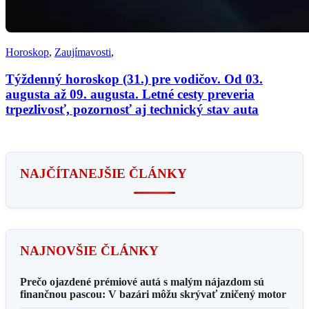
Horoskop
,
Zaujímavosti
,
Týždenný horoskop (31.) pre vodičov. Od 03.
augusta až 09. augusta. Letné cesty preveria
trpezlivosť, pozornosť aj technický stav auta
NAJČÍTANEJŠIE ČLÁNKY
NAJNOVŠIE ČLÁNKY
Prečo ojazdené prémiové autá s malým nájazdom sú
finančnou pascou: V bazári môžu skrývať zničený motor