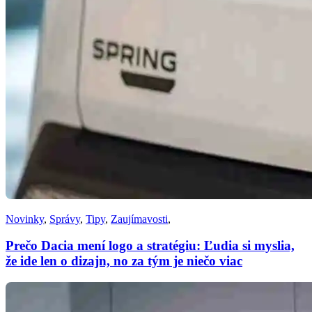
Novinky
,
Správy
,
Tipy
,
Zaujímavosti
,
Prečo Dacia mení logo a stratégiu: Ľudia si myslia,
že ide len o dizajn, no za tým je niečo viac