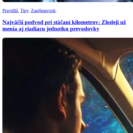
Pravidlá
,
Tipy
,
Zaujímavosti
,
Najväčší podvod pri stáčaní kilometrov: Zlodeji už
menia aj riadiacu jednotku prevodovky