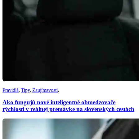
Pravidlá
,
Tipy
,
Zaujímavosti
,
Ako fungujú nové inteligentné obmedzovače
rýchlosti v reálnej premávke na slovenských cestách