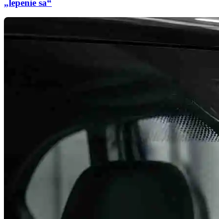
„lepenie sa“