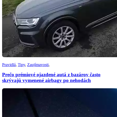
Pravidlá
,
Tipy
,
Zaujímavosti
,
Prečo prémiové ojazdené autá z bazárov často
skrývajú vymenené airbagy po nehodách