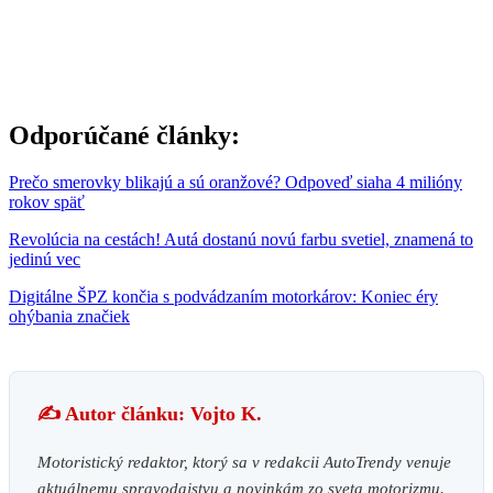
Odporúčané články:
Prečo smerovky blikajú a sú oranžové? Odpoveď siaha 4 milióny
rokov späť
Revolúcia na cestách! Autá dostanú novú farbu svetiel, znamená to
jedinú vec
Digitálne ŠPZ končia s podvádzaním motorkárov: Koniec éry
ohýbania značiek
✍️ Autor článku: Vojto K.
Motoristický redaktor, ktorý sa v redakcii AutoTrendy venuje
aktuálnemu spravodajstvu a novinkám zo sveta motorizmu.