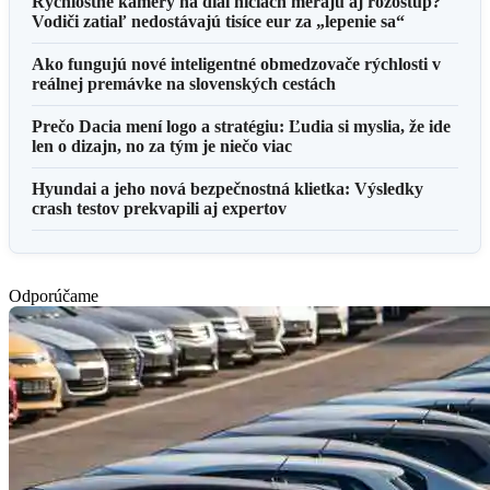
Rýchlostné kamery na diaľniciach merajú aj rozostup?
Vodiči zatiaľ nedostávajú tisíce eur za „lepenie sa“
Ako fungujú nové inteligentné obmedzovače rýchlosti v
reálnej premávke na slovenských cestách
Prečo Dacia mení logo a stratégiu: Ľudia si myslia, že ide
len o dizajn, no za tým je niečo viac
Hyundai a jeho nová bezpečnostná klietka: Výsledky
crash testov prekvapili aj expertov
Odporúčame