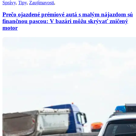
Správy
,
Tipy
,
Zaujímavosti
,
Prečo ojazdené prémiové autá s malým nájazdom sú
finančnou pascou: V bazári môžu skrývať zničený
motor