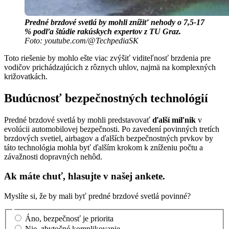
Predné brzdové svetlá by mohli znížiť nehody o 7,5-17
% podľa štúdie rakúskych expertov z TU Graz.
Foto: youtube.com/@TechpediaSK
Toto riešenie by mohlo ešte viac zvýšiť viditeľnosť brzdenia pre
vodičov prichádzajúcich z rôznych uhlov, najmä na komplexných
križovatkách.
Budúcnosť bezpečnostných technológií
Predné brzdové svetlá by mohli predstavovať
ďalší míľnik
v
evolúcii automobilovej bezpečnosti. Po zavedení povinných tretích
brzdových svetiel, airbagov a ďalších bezpečnostných prvkov by
táto technológia mohla byť ďalším krokom k zníženiu počtu a
závažnosti dopravných nehôd.
Ak máte chuť, hlasujte v našej ankete.
Myslíte si, že by mali byť predné brzdové svetlá povinné?
Áno, bezpečnosť je priorita
Nie, zbytočné komplikovanie