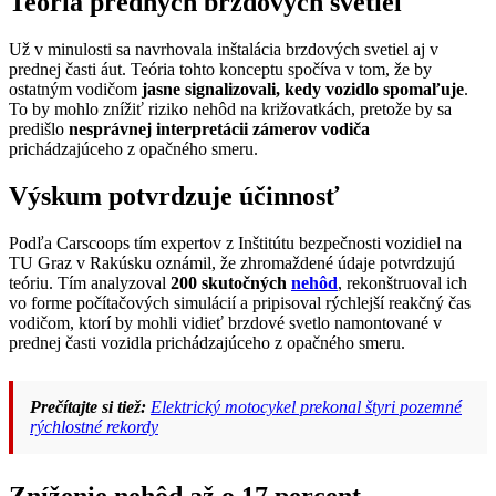
Teória predných brzdových svetiel
Už v minulosti sa navrhovala inštalácia brzdových svetiel aj v
prednej časti áut. Teória tohto konceptu spočíva v tom, že by
ostatným vodičom
jasne signalizovali, kedy vozidlo spomaľuje
.
To by mohlo znížiť riziko nehôd na križovatkách, pretože by sa
predišlo
nesprávnej interpretácii zámerov vodiča
prichádzajúceho z opačného smeru.
Výskum potvrdzuje účinnosť
Podľa Carscoops tím expertov z Inštitútu bezpečnosti vozidiel na
TU Graz v Rakúsku oznámil, že zhromaždené údaje potvrdzujú
teóriu. Tím analyzoval
200 skutočných
nehôd
, rekonštruoval ich
vo forme počítačových simulácií a pripisoval rýchlejší reakčný čas
vodičom, ktorí by mohli vidieť brzdové svetlo namontované v
prednej časti vozidla prichádzajúceho z opačného smeru.
Prečítajte si tiež:
Elektrický motocykel prekonal štyri pozemné
rýchlostné rekordy
Zníženie nehôd až o 17 percent