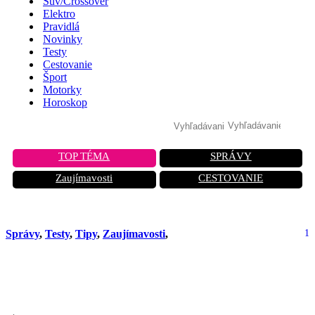
Suv/Crossover
Elektro
Pravidlá
Novinky
Testy
Cestovanie
Šport
Motorky
Horoskop
TOP TÉMA
SPRÁVY
Zaujímavosti
CESTOVANIE
Správy
,
Testy
,
Tipy
,
Zaujímavosti
,
1
Predné brzdové svetlá môžu znížiť
nehody až o 17 %, ukázal výskum