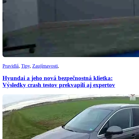
Pravidlá
,
Tipy
,
Zaujímavosti
,
Hyundai a jeho nová bezpečnostná klietka:
Výsledky crash testov prekvapili aj expertov