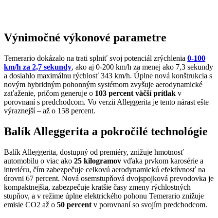
Výnimočné výkonové parametre
Temerario dokázalo na trati splniť svoj potenciál zrýchlenia
0-100
km/h za 2,7 sekundy
, ako aj 0-200 km/h za menej ako 7,3 sekundy
a dosiahlo maximálnu rýchlosť 343 km/h. Úplne nová konštrukcia s
novým hybridným pohonným systémom zvyšuje aerodynamické
zaťaženie, pričom generuje o
103 percent väčší prítlak
v
porovnaní s predchodcom. Vo verzii Alleggerita je tento nárast ešte
výraznejší – až o 158 percent.
Balík Alleggerita a pokročilé technológie
Balík Alleggerita, dostupný od premiéry, znižuje hmotnosť
automobilu o viac ako
25 kilogramov
vďaka prvkom karosérie a
interiéru, čím zabezpečuje celkovú aerodynamickú efektívnosť na
úrovni 67 percent. Nová osemstupňová dvojspojková prevodovka je
kompaktnejšia, zabezpečuje kratšie časy zmeny rýchlostných
stupňov, a v režime úplne elektrického pohonu Temerario znižuje
emisie CO2 až o
50 percent
v porovnaní so svojím predchodcom.