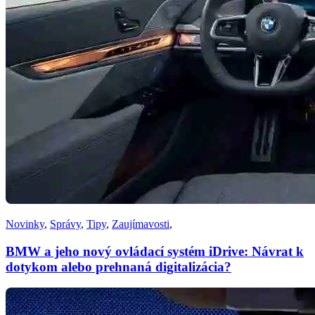
Novinky
,
Správy
,
Tipy
,
Zaujímavosti
,
BMW a jeho nový ovládací systém iDrive: Návrat k
dotykom alebo prehnaná digitalizácia?