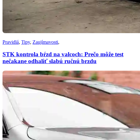
Pravidlá
,
Tipy
,
Zaujímavosti
,
STK kontrola bŕzd na valcoch: Prečo môže test
nečakane odhaliť slabú ručnú brzdu