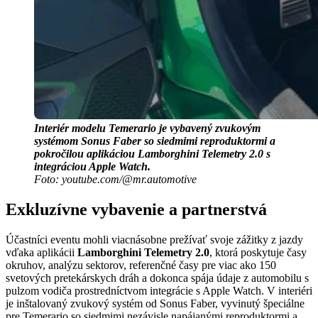
Interiér modelu Temerario je vybavený zvukovým
systémom Sonus Faber so siedmimi reproduktormi a
pokročilou aplikáciou Lamborghini Telemetry 2.0 s
integráciou Apple Watch.
Foto: youtube.com/@mr.automotive
Exkluzívne vybavenie a partnerstvá
Účastníci eventu mohli viacnásobne prežívať svoje zážitky z jazdy
vďaka aplikácii
Lamborghini Telemetry 2.0
, ktorá poskytuje časy
okruhov, analýzu sektorov, referenčné časy pre viac ako 150
svetových pretekárskych dráh a dokonca spája údaje z automobilu s
pulzom vodiča prostredníctvom integrácie s Apple Watch. V interiéri
je inštalovaný zvukový systém od Sonus Faber, vyvinutý špeciálne
pre Temerario so siedmimi nezávisle napájanými reproduktormi a