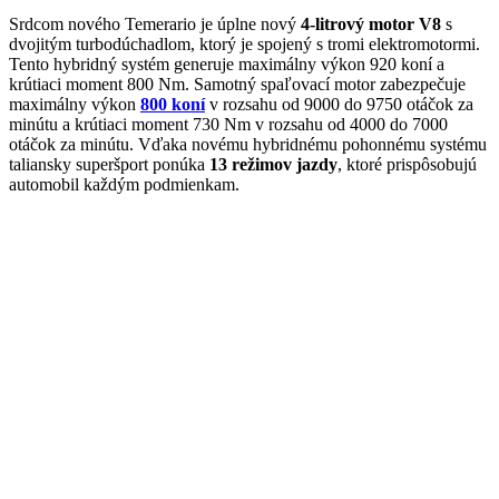
Srdcom nového Temerario je úplne nový
4-litrový motor V8
s
dvojitým turbodúchadlom, ktorý je spojený s tromi elektromotormi.
Tento hybridný systém generuje maximálny výkon 920 koní a
krútiaci moment 800 Nm. Samotný spaľovací motor zabezpečuje
maximálny výkon
800 koní
v rozsahu od 9000 do 9750 otáčok za
minútu a krútiaci moment 730 Nm v rozsahu od 4000 do 7000
otáčok za minútu. Vďaka novému hybridnému pohonnému systému
taliansky superšport ponúka
13 režimov jazdy
, ktoré prispôsobujú
automobil každým podmienkam.