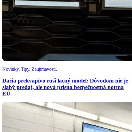
Novinky
,
Tipy
,
Zaujímavosti
,
Dacia prekvapivo ruší lacný model: Dôvodom nie je
slabý predaj, ale nová prísna bezpečnostná norma
EÚ