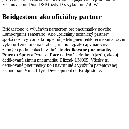
zosilňovačom Dual DSP triedy D s výkonom 750 W.
Bridgestone ako oficiálny partner
Bridgestone je výlučným partnerom pre pneumatiky nového
Lamborghini Temerario. Ako „oficiálny technický partner“
spoločnosť vytvorila kompletnú paletu pneumatík na maximalizáciu
výkonu Temerario na dráhe aj mimo nej, ako aj v náročných
zimných podmienkach. Zahŕňa to
dedikované pneumatiky
Potenza Sport
a Potenza Race na letnú a dráhovú jazdu, ako aj
dedikovanú zimnú pneumatiku Blizzak LM005. Všetky tri
dedikované pneumatiky boli navrhnuté s využitím patentovanej
technológie Virtual Tyre Development od Bridgestone.