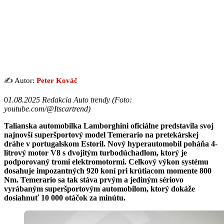
✍️ Autor:
Peter Kováč
0
1.08.2025 Redakcia Auto trendy (Foto:
youtube.com/@Itscartrend)
Talianska automobilka Lamborghini oficiálne predstavila svoj
najnovší superšportový model Temerario na pretekárskej
dráhe v portugalskom Estoril. Nový hyperautomobil poháňa 4-
litrový motor V8 s dvojitým turbodúchadlom, ktorý je
podporovaný tromi elektromotormi. Celkový výkon systému
dosahuje impozantných 920 koní pri krútiacom momente 800
Nm. Temerario sa tak stáva prvým a jediným sériovo
vyrábaným superšportovým automobilom, ktorý dokáže
dosiahnuť 10 000 otáčok za minútu.