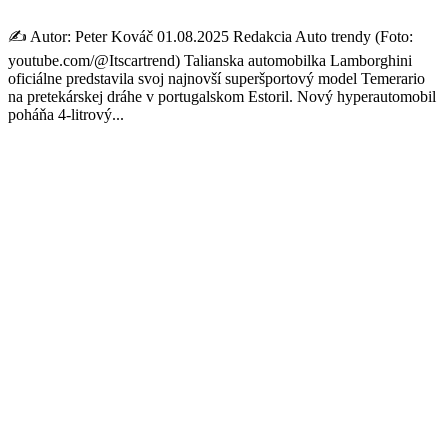
✍️ Autor: Peter Kováč 01.08.2025 Redakcia Auto trendy (Foto:
youtube.com/@Itscartrend) Talianska automobilka Lamborghini
oficiálne predstavila svoj najnovší superšportový model Temerario
na pretekárskej dráhe v portugalskom Estoril. Nový hyperautomobil
poháňa 4-litrový...