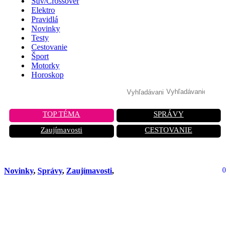
Suv/Crossover
Elektro
Pravidlá
Novinky
Testy
Cestovanie
Šport
Motorky
Horoskop
TOP TÉMA
SPRÁVY
Zaujímavosti
CESTOVANIE
Novinky
,
Správy
,
Zaujímavosti
,
0
Konečne je tu nové Lamborghini
Temerario: Výkonný V8 spojený s
tromi elektromotorikmi