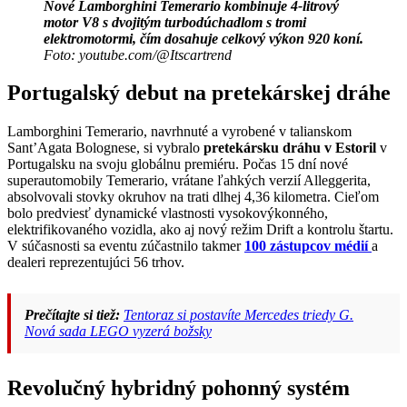
Nové Lamborghini Temerario kombinuje 4-litrový
motor V8 s dvojitým turbodúchadlom s tromi
elektromotormi, čím dosahuje celkový výkon 920 koní.
Foto: youtube.com/@Itscartrend
Portugalský debut na pretekárskej dráhe
Lamborghini Temerario, navrhnuté a vyrobené v talianskom
Sant’Agata Bolognese, si vybralo
pretekársku dráhu v Estoril
v
Portugalsku na svoju globálnu premiéru. Počas 15 dní nové
superautomobily Temerario, vrátane ľahkých verzií Alleggerita,
absolvovali stovky okruhov na trati dlhej 4,36 kilometra. Cieľom
bolo predviesť dynamické vlastnosti vysokovýkonného,
elektrifikovaného vozidla, ako aj nový režim Drift a kontrolu štartu.
V súčasnosti sa eventu zúčastnilo takmer
100 zástupcov médií
a
dealeri reprezentujúci 56 trhov.
Prečítajte si tiež:
Tentoraz si postavíte Mercedes triedy G.
Nová sada LEGO vyzerá božsky
Revolučný hybridný pohonný systém