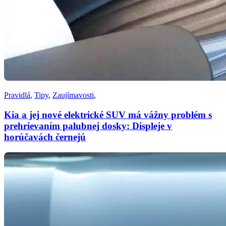
Pravidlá
,
Tipy
,
Zaujímavosti
,
Kia a jej nové elektrické SUV má vážny problém s
prehrievaním palubnej dosky: Displeje v
horúčavách černejú