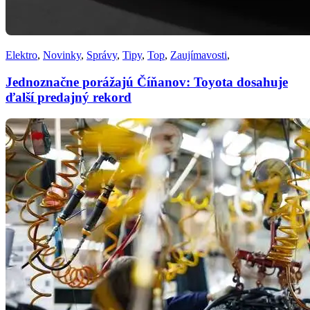
Elektro
,
Novinky
,
Správy
,
Tipy
,
Top
,
Zaujímavosti
,
Jednoznačne porážajú Číňanov: Toyota dosahuje
ďalší predajný rekord