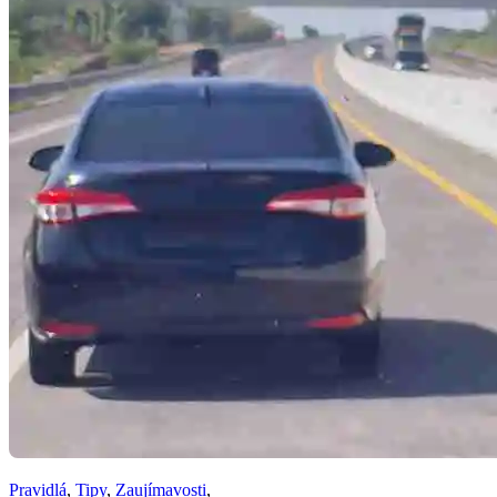
Pravidlá
,
Tipy
,
Zaujímavosti
,