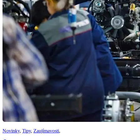
Novinky
,
Tipy
,
Zaujímavosti
,