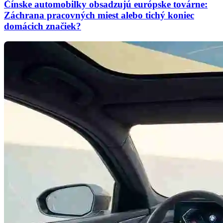
Čínske automobilky obsadzujú európske továrne:
Záchrana pracovných miest alebo tichý koniec
domácich značiek?