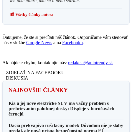
len také dobré, ako sa o neho staráte.“
📰 Všetky články autora
Ďakujeme, že ste si prečítali náš článok. Odporúčame vám sledovať
nás v službe
Google News
a na
Facebooku
.
Ak nájdete chybu, kontaktujte nás:
redakcia@autotrendy.sk
ZDIELAŤ NA FACEBOOKU
DISKUSIA
NAJNOVŠIE ČLÁNKY
Kia a jej nové elektrické SUV má vážny problém s
prehrievaním palubnej dosky: Displeje v horúčavách
černejú
Dacia prekvapivo ruší lacný model: Dôvodom nie je slabý
predaj, ale nová prísna bezpečnostná norma EÚ