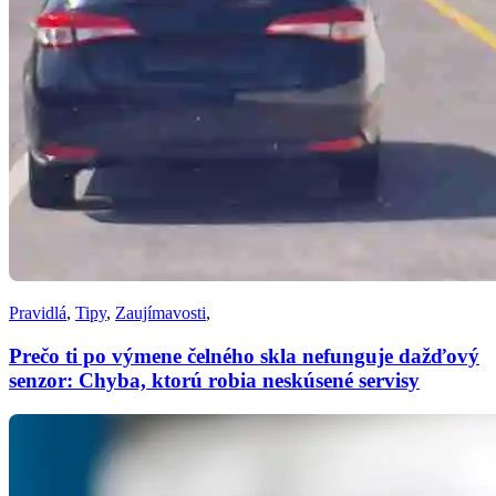
Pravidlá
,
Tipy
,
Zaujímavosti
,
Prečo ti po výmene čelného skla nefunguje dažďový
senzor: Chyba, ktorú robia neskúsené servisy