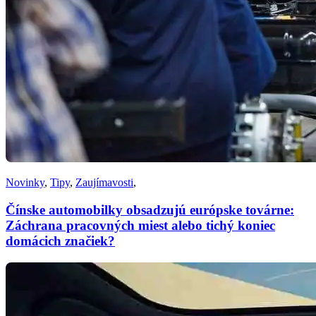
Novinky
,
Tipy
,
Zaujímavosti
,
Čínske automobilky obsadzujú európske továrne:
Záchrana pracovných miest alebo tichý koniec
domácich značiek?