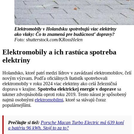
Elektromobily v Holandsku spotrebujú viac elektriny
ako vlaky: Čo to znamená pre budúcnosť dopravy?
Foto: shutterstock.com/KRossHelen
Elektromobily a ich rastúca spotreba
elektriny
Holandsko, ktoré patrí medzi lídrov v zavádzaní elektromobilov, čelí
novým výzvam. Podľa oficiálnych štatistík spotrebovali
elektromobily v roku 2024 viac elektriny ako celá železničná
doprava v krajine.
Spotreba elektrickej energie v doprave
sa
takmer zdvojnásobila oproti roku 2019. Tento nárast je spôsobený
najmä osobnými
elektromobilmi
, ktoré sa stávajú čoraz
populárnejšími.
Prečítajte si tiež:
Porsche Macan Turbo Electric má 639 koní
a batériu 96 kWh. Stojí to za to?