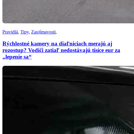
Pravidlá
,
Tipy
,
Zaujímavosti
,
Rýchlostné kamery na diaľniciach merajú aj
rozostup? Vodiči zatiaľ nedostávajú tisíce eur za
„lepenie sa“