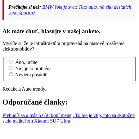
Prečítajte si tiež:
BMW šokuje svet: Toto auto má silu desiatich
superšportov!
Ak máte chuť, hlasujte v našej ankete.
Myslíte si, že je infraštruktúra pripravená na masové rozšírenie
elektromobilov?
Áno, určite
Nie, je to problém
Neviem posúdiť
Redakcia Auto trendy.
Odporúčané články:
Prebudíš sa a máš o 650 koní menej. To nie je vtip, toto sa skutočne
stalo majiteľom Xiaomi SU7 Ultra