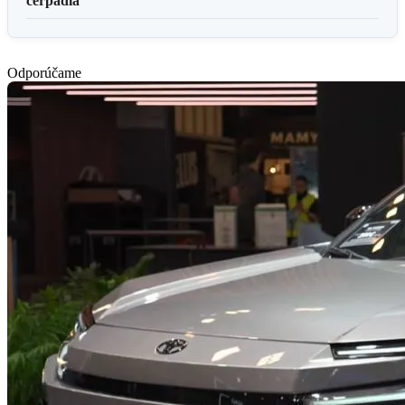
čerpadlá
Odporúčame