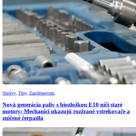
Správy
,
Tipy
,
Zaujímavosti
,
Nová generácia palív s biozložkou E10 ničí staré
motory: Mechanici ukazujú rozžrané vstrekovače a
zničené čerpadlá