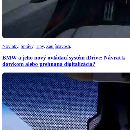
Novinky
,
Správy
,
Tipy
,
Zaujímavosti
,
BMW a jeho nový ovládací systém iDrive: Návrat k
dotykom alebo prehnaná digitalizácia?