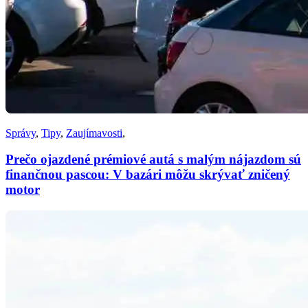
Správy
,
Tipy
,
Zaujímavosti
,
Prečo ojazdené prémiové autá s malým nájazdom sú
finančnou pascou: V bazári môžu skrývať zničený
motor