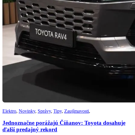
Elektro
,
Novinky
,
Správy
,
Tipy
,
Zaujímavosti
,
Jednoznačne porážajú Číňanov: Toyota dosahuje
ďalší predajný rekord