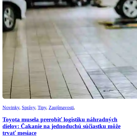
Novinky
,
Správy
,
Tipy
,
Zaujímavosti
,
Toyota musela prerobiť logistiku náhradných
dielov: Čakanie na jednoduchú súčiastku môže
trvať mesiace