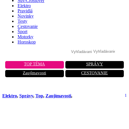
Suv/Crossover
Elektro
Pravidlá
Novinky
Testy
Cestovanie
Šport
Motorky
Horoskop
TOP TÉMA
SPRÁVY
Zaujímavosti
CESTOVANIE
Elektro
,
Správy
,
Top
,
Zaujímavosti
,
1
Elektromobily v Holandsku spotrebujú
viac elektriny ako vlaky: Čo to
znamená pre budúcnosť dopravy?