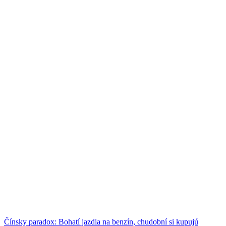
Čínsky paradox: Bohatí jazdia na benzín, chudobní si kupujú