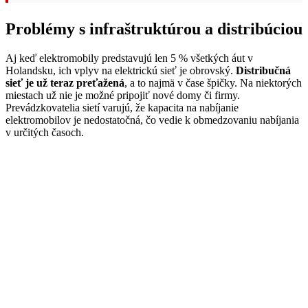
Problémy s infraštruktúrou a distribúciou
Aj keď elektromobily predstavujú len 5 % všetkých áut v
Holandsku, ich vplyv na elektrickú sieť je obrovský.
Distribučná
sieť je už teraz preťažená
, a to najmä v čase špičky. Na niektorých
miestach už nie je možné pripojiť nové domy či firmy.
Prevádzkovatelia sietí varujú, že kapacita na nabíjanie
elektromobilov je nedostatočná, čo vedie k obmedzovaniu nabíjania
v určitých časoch.