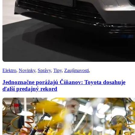
Elektro
,
Novinky
,
Správy
,
Tipy
,
Zaujímavosti
,
Jednoznačne porážajú Číňanov: Toyota dosahuje
ďalší predajný rekord