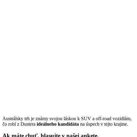
Austrálsky trh je známy svojou láskou k SUV a off-road vozidlám,
čo robí z Dustera
ideálneho kandidáta
na úspech v tejto krajine.
Ak máte chuť, hlasujte v našej ankete.