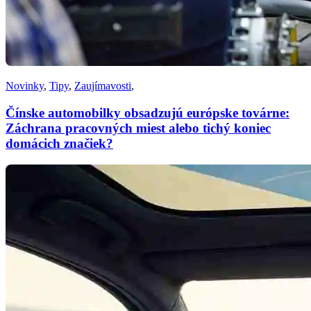
Novinky
,
Tipy
,
Zaujímavosti
,
Čínske automobilky obsadzujú európske továrne:
Záchrana pracovných miest alebo tichý koniec
domácich značiek?