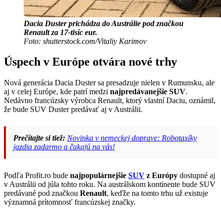
Dacia Duster prichádza do Austrálie pod značkou
Renault za 17-tisíc eur.
Foto: shutterstock.com/Vitaliy Karimov
Úspech v Európe otvára nové trhy
Nová generácia Dacia Duster sa presadzuje nielen v Rumunsku, ale
aj v celej Európe, kde patrí medzi
najpredávanejšie SUV
.
Nedávno francúzsky výrobca Renault, ktorý vlastní Daciu, oznámil,
že bude SUV Duster predávať aj v Austrálii.
Prečítajte si tiež:
Novinka v nemeckej doprave: Robotaxíky
jazdia zadarmo a čakajú na vás!
Podľa Profit.ro bude
najpopulárnejšie
SUV
z Európy
dostupné aj
v Austrálii od júla tohto roku. Na austrálskom kontinente bude SUV
predávané pod značkou
Renault
, keďže na tomto trhu už existuje
významná prítomnosť francúzskej značky.