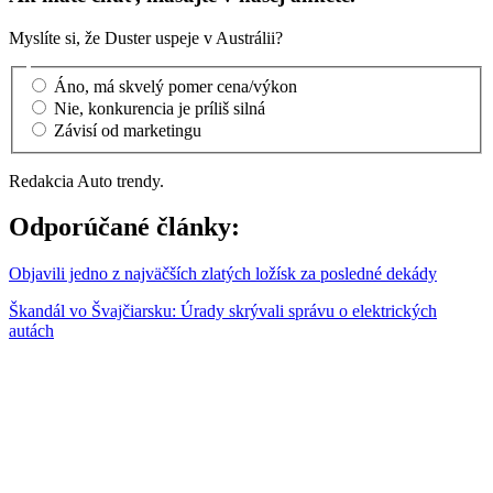
Myslíte si, že Duster uspeje v Austrálii?
Áno, má skvelý pomer cena/výkon
Nie, konkurencia je príliš silná
Závisí od marketingu
Redakcia Auto trendy.
Odporúčané články:
Objavili jedno z najväčších zlatých ložísk za posledné dekády
Škandál vo Švajčiarsku: Úrady skrývali správu o elektrických
autách