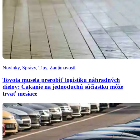
Novinky
,
Správy
,
Tipy
,
Zaujímavosti
,
Toyota musela prerobiť logistiku náhradných
dielov: Čakanie na jednoduchú súčiastku môže
trvať mesiace