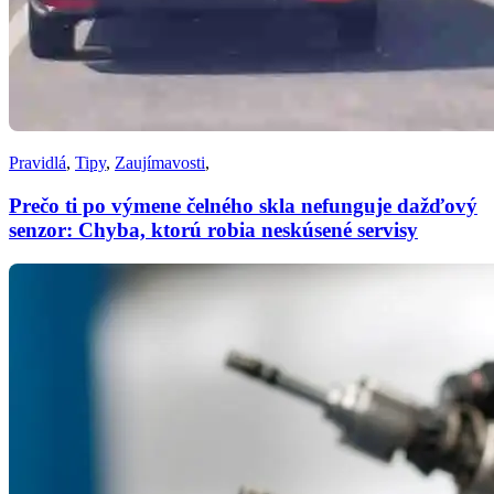
Pravidlá
,
Tipy
,
Zaujímavosti
,
Prečo ti po výmene čelného skla nefunguje dažďový
senzor: Chyba, ktorú robia neskúsené servisy