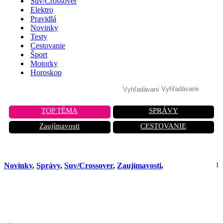
Suv/Crossover
Elektro
Pravidlá
Novinky
Testy
Cestovanie
Šport
Motorky
Horoskop
TOP TÉMA
SPRÁVY
Zaujímavosti
CESTOVANIE
Novinky
,
Správy
,
Suv/Crossover
,
Zaujímavosti
,
1
Dacia Duster prichádza do Austrálie
pod značkou Renault za 17-tisíc eur