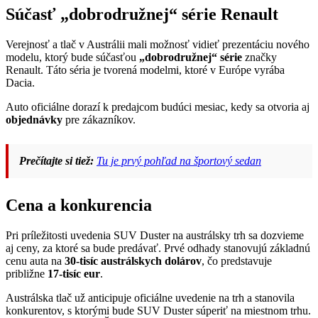
Súčasť „dobrodružnej“ série Renault
Verejnosť a tlač v Austrálii mali možnosť vidieť prezentáciu nového
modelu, ktorý bude súčasťou
„dobrodružnej“ série
značky
Renault. Táto séria je tvorená modelmi, ktoré v Európe vyrába
Dacia.
Auto oficiálne dorazí k predajcom budúci mesiac, kedy sa otvoria aj
objednávky
pre zákazníkov.
Prečítajte si tiež:
Tu je prvý pohľad na športový sedan
Cena a konkurencia
Pri príležitosti uvedenia SUV Duster na austrálsky trh sa dozvieme
aj ceny, za ktoré sa bude predávať. Prvé odhady stanovujú základnú
cenu auta na
30-tisíc austrálskych dolárov
, čo predstavuje
približne
17-tisíc eur
.
Austrálska tlač už anticipuje oficiálne uvedenie na trh a stanovila
konkurentov, s ktorými bude SUV Duster súperiť na miestnom trhu.