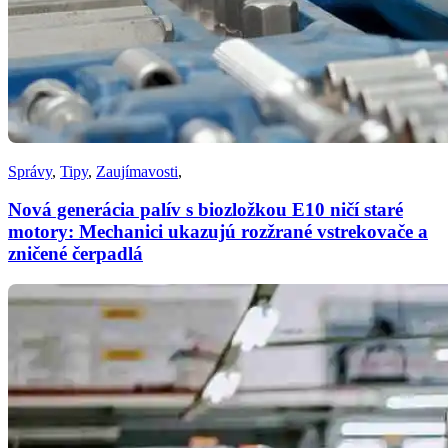
Správy
,
Tipy
,
Zaujímavosti
,
Nová generácia palív s biozložkou E10 ničí staré
motory: Mechanici ukazujú rozžrané vstrekovače a
zničené čerpadlá