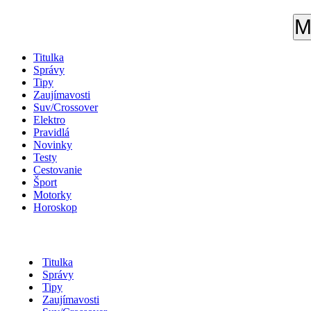
M
Titulka
Správy
Tipy
Zaujímavosti
Suv/Crossover
Elektro
Pravidlá
Novinky
Testy
Cestovanie
Šport
Motorky
Horoskop
Titulka
Správy
Tipy
Zaujímavosti