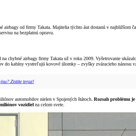
ané airbagy od firmy Takata. Majitelia týchto áut dostanú v najbližšom
servisu na bezplatnú opravu.
na chybné airbagy firmy Takata už v roku 2009. Vyšetrovanie ukázal
gov do kabíny vystreľujú kovové úlomky – zvyšky zváracieho nánosu vz
su? Zistite teraz!
miliónov automobilov nielen v Spojených štátoch.
Rozsah problému je
miliónov vozidiel
na celom svete.