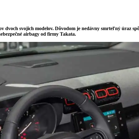
eľov dvoch svojich modelov. Dôvodom je nedávny smrteľný úraz spô
nebezpečné airbagy od firmy Takata.