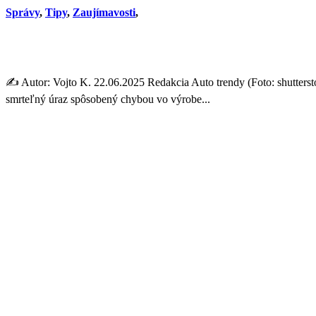
Správy
,
Tipy
,
Zaujímavosti
,
Stellantis zakazuje jazdu 
✍️ Autor: Vojto K. 22.06.2025 Redakcia Auto trendy (Foto: shutters
smrteľný úraz spôsobený chybou vo výrobe...