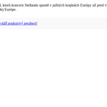
el, ktorú koncern Stellantis spustil v južných krajinách Európy už pr
lej Európe.
 vidíš podozrivý predmet!