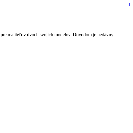
1
i nebezpečným airbagom
dy pre majiteľov dvoch svojich modelov. Dôvodom je nedávny