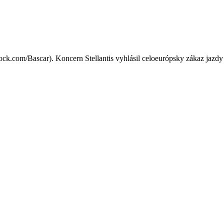
s dvoma modelmi Citroën kvôl
tock.com/Bascar). Koncern Stellantis vyhlásil celoeurópsky zákaz jaz