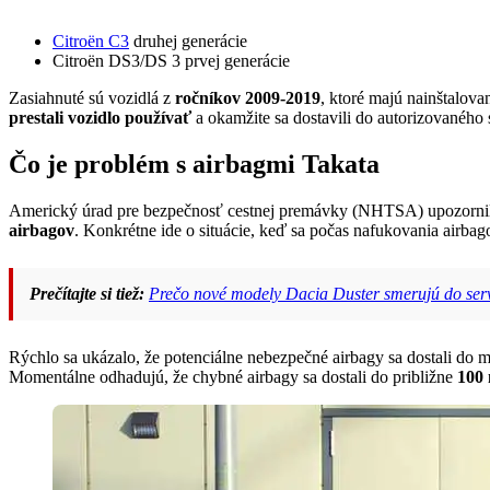
Citroën C3
druhej generácie
Citroën DS3/DS 3 prvej generácie
Zasiahnuté sú vozidlá z
ročníkov 2009-2019
, ktoré majú nainštalov
prestali vozidlo používať
a okamžite sa dostavili do autorizovaného 
Čo je problém s airbagmi Takata
Americký úrad pre bezpečnosť cestnej premávky (NHTSA) upozornil 
airbagov
. Konkrétne ide o situácie, keď sa počas nafukovania airba
Prečítajte si tiež:
Prečo nové modely Dacia Duster smerujú do servi
Rýchlo sa ukázalo, že potenciálne nebezpečné airbagy sa dostali do 
Momentálne odhadujú, že chybné airbagy sa dostali do približne
100 