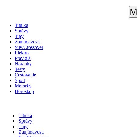
M
Titulka
Správy
Tipy
Zaujímavosti
Suv/Crossover
Elektro
Pravidlá
Novinky
Testy
Cestovanie
Šport
Motorky
Horoskop
Titulka
Správy
Tipy
Zaujímavosti