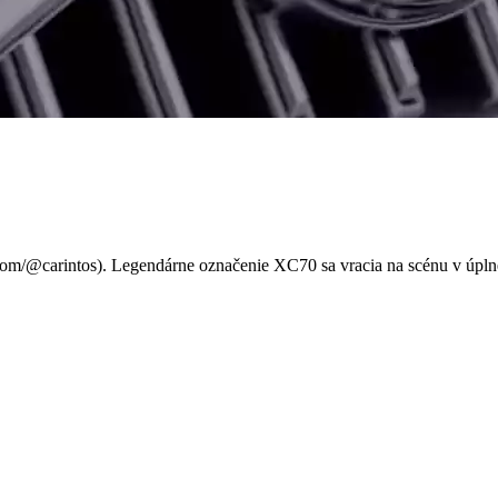
 SUV, ktoré zmení váš pohľa
com/@carintos). Legendárne označenie XC70 sa vracia na scénu v úpl