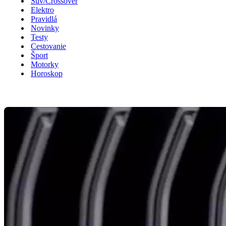
Suv/Crossover
Elektro
Pravidlá
Novinky
Testy
Cestovanie
Šport
Motorky
Horoskop