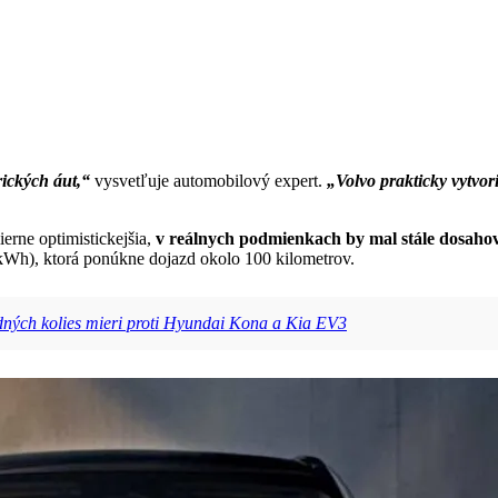
rických áut,“
vysvetľuje automobilový expert.
„Volvo prakticky vytvor
erne optimistickejšia,
v reálnych podmienkach by mal stále dosaho
2 kWh), ktorá ponúkne dojazd okolo 100 kilometrov.
ných kolies mieri proti Hyundai Kona a Kia EV3