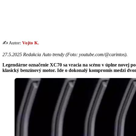
✍️ Autor:
Vojto K.
27.5.2025 Redakcia Auto trendy (
Foto: youtube.com/@carintos
).
Legendárne označenie XC70 sa vracia na scénu v úplne novej pod
klasický benzínový motor. Ide o dokonalý kompromis medzi dvo