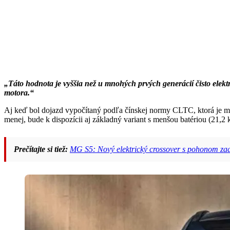
„Táto hodnota je vyššia než u mnohých prvých generácií čisto elekt
motora.“
Aj keď bol dojazd vypočítaný podľa čínskej normy CLTC, ktorá je mi
menej, bude k dispozícii aj základný variant s menšou batériou (21,
Prečítajte si tiež:
MG S5: Nový elektrický crossover s pohonom zad