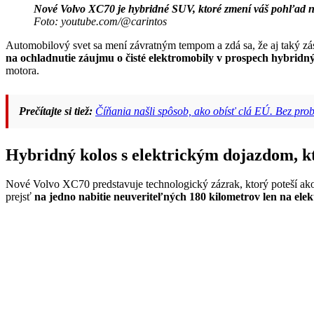
Nové Volvo XC70 je hybridné SUV, ktoré zmení váš pohľad na
Foto: youtube.com/@carintos
Automobilový svet sa mení závratným tempom a zdá sa, že aj taký zás
na ochladnutie záujmu o čisté elektromobily v prospech hybridný
motora.
Prečítajte si tiež:
Číňania našli spôsob, ako obísť clá EÚ. Bez pro
Hybridný kolos s elektrickým dojazdom, k
Nové Volvo XC70 predstavuje technologický zázrak, ktorý poteší ako
prejsť
na jedno nabitie neuveriteľných 180 kilometrov len na elek