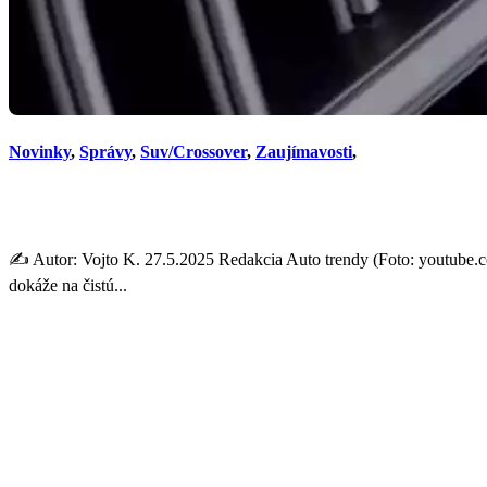
Novinky
,
Správy
,
Suv/Crossover
,
Zaujímavosti
,
Nové Volvo XC70 je hybridné
✍️ Autor: Vojto K. 27.5.2025 Redakcia Auto trendy (Foto: youtube.
dokáže na čistú...