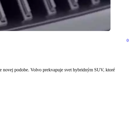
0
d na elektromobilitu
ne novej podobe. Volvo prekvapuje svet hybridným SUV, ktoré