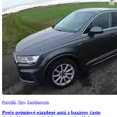
Pravidlá
,
Tipy
,
Zaujímavosti
,
Prečo prémiové ojazdené autá z bazárov často