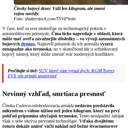
Čínsky bojový dron: Váži len kilogram, ale zmení
vojnu navždy.
Foto: shutterstock.com/TSViPhoto
V čase, keď sa svet sústreďuje na technologický pokrok v
automobilovom priemysle,
Čína ticho napreduje v oblasti, ktorá
môže mať oveľa závažnejšie dôsledky – vo vývoji autonómnych
bojových
dronov
.
Najnovší prírastok do ich arzenálu
vyzerá
nenápadne ako termoska
, no v skutočnosti ide o sofistikovaný
bojový nástroj, ktorý môže zmeniť tvár moderných konfliktov.
Prečítajte si tiež:
SUV, ktoré vám vyrazí dych: KGM Torres
EVX vás prinúti spozornieť
Nevinný vzhľad, smrtiaca presnosť
Čínska Ľudovo-oslobodzovacia armáda
nedávno predstavila
mikrodron s váhou nižšou než jeden kilogram, ktorý na prvý
pohľad pripomína obyčajnú termosku.
Tento nenápadný zabijak
však v sebe ukrýva prevratné technológie.
Vďaka dvojitému
rotoru dokáže uniesť väčší náklad než bežné štvormotorové