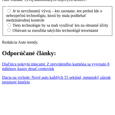
Je to nevyhnutný vývoj – kto zaostane, ten prehrá Ide o
nebezpečnú technológiu, ktorá by mala podliehať
medzinárodnej kontrole
Tieto technológie by sa mali využívať len na obranné účely
Obávam sa zneužitia takýchto technológií teroristami
Redakcia Auto trendy.
Odporúčané články:
Diaľnica pokrytá mincami: Z prevráteného kamióna sa vysypalo 8
miliónov kusov desať-centoviek
Dacia na vrchole: Nové auto každých 55 sekúnd, rumunský zázrak
prepisuje históriu