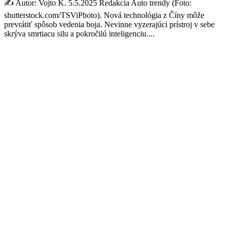
✍️ Autor: Vojto K. 5.5.2025 Redakcia Auto trendy (Foto:
shutterstock.com/TSViPhoto). Nová technológia z Číny môže
prevrátiť spôsob vedenia boja. Nevinne vyzerajúci prístroj v sebe
skrýva smrtiacu silu a pokročilú inteligenciu....