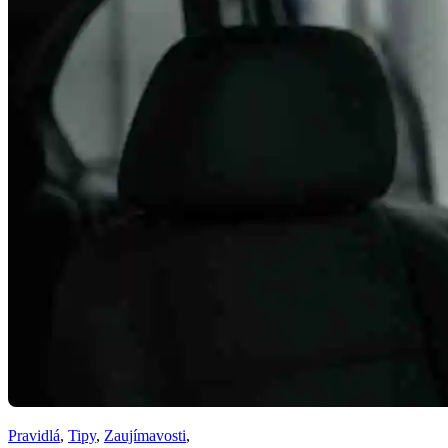
Pravidlá
,
Tipy
,
Zaujímavosti
,