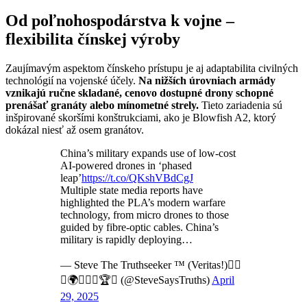
Od poľnohospodárstva k vojne –
flexibilita čínskej výroby
Zaujímavým aspektom čínskeho prístupu je aj adaptabilita civilných
technológií na vojenské účely.
Na nižších úrovniach armády
vznikajú ručne skladané, cenovo dostupné drony schopné
prenášať granáty alebo mínometné strely.
Tieto zariadenia sú
inšpirované skoršími konštrukciami, ako je Blowfish A2, ktorý
dokázal niesť až osem granátov.
China’s military expands use of low-cost
AI-powered drones in ‘phased
leap’
https://t.co/QKshVBdCgJ
Multiple state media reports have
highlighted the PLA’s modern warfare
technology, from micro drones to those
guided by fibre-optic cables. China’s
military is rapidly deploying…
— Steve The Truthseeker ™ (Veritas!)👍🏻
☮️🌍✌🏻⚖️🏆✨ (@SteveSaysTruths)
April
29, 2025