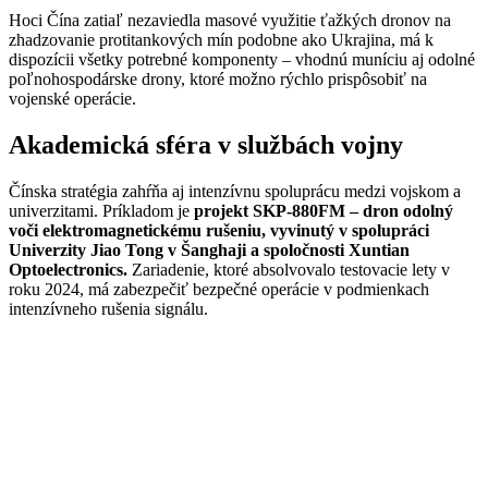
Hoci Čína zatiaľ nezaviedla masové využitie ťažkých dronov na
zhadzovanie protitankových mín podobne ako Ukrajina, má k
dispozícii všetky potrebné komponenty – vhodnú muníciu aj odolné
poľnohospodárske drony, ktoré možno rýchlo prispôsobiť na
vojenské operácie.
Akademická sféra v službách vojny
Čínska stratégia zahŕňa aj intenzívnu spoluprácu medzi vojskom a
univerzitami. Príkladom je
projekt SKP-880FM – dron odolný
voči elektromagnetickému rušeniu, vyvinutý v spolupráci
Univerzity Jiao Tong v Šanghaji a spoločnosti Xuntian
Optoelectronics.
Zariadenie, ktoré absolvovalo testovacie lety v
roku 2024, má zabezpečiť bezpečné operácie v podmienkach
intenzívneho rušenia signálu.