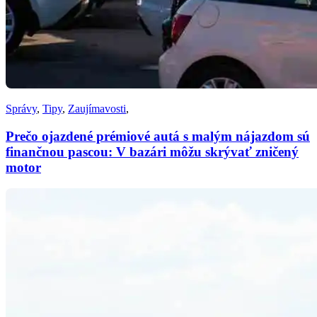
Správy
,
Tipy
,
Zaujímavosti
,
Prečo ojazdené prémiové autá s malým nájazdom sú
finančnou pascou: V bazári môžu skrývať zničený
motor