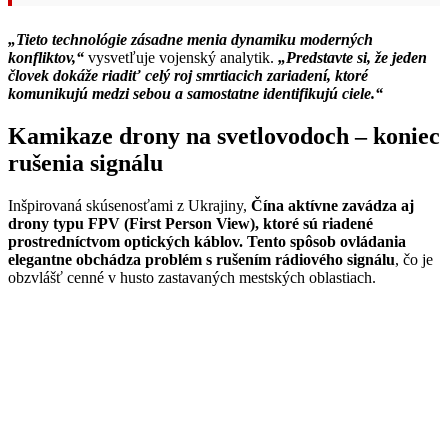
„Tieto technológie zásadne menia dynamiku moderných
konfliktov,“
vysvetľuje vojenský analytik.
„Predstavte si, že jeden
človek dokáže riadiť celý roj smrtiacich zariadení, ktoré
komunikujú medzi sebou a samostatne identifikujú ciele.“
Kamikaze drony na svetlovodoch – koniec
rušenia signálu
Inšpirovaná skúsenosťami z Ukrajiny,
Čína aktívne zavádza aj
drony typu FPV (First Person View), ktoré sú riadené
prostredníctvom optických káblov.
Tento spôsob ovládania
elegantne obchádza problém s rušením rádiového signálu
, čo je
obzvlášť cenné v husto zastavaných mestských oblastiach.