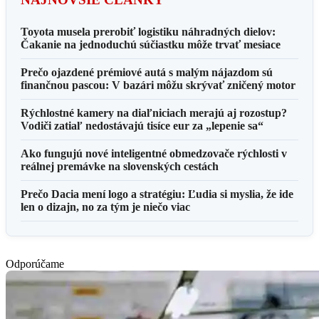
Toyota musela prerobiť logistiku náhradných dielov:
Čakanie na jednoduchú súčiastku môže trvať mesiace
Prečo ojazdené prémiové autá s malým nájazdom sú
finančnou pascou: V bazári môžu skrývať zničený motor
Rýchlostné kamery na diaľniciach merajú aj rozostup?
Vodiči zatiaľ nedostávajú tisíce eur za „lepenie sa“
Ako fungujú nové inteligentné obmedzovače rýchlosti v
reálnej premávke na slovenských cestách
Prečo Dacia mení logo a stratégiu: Ľudia si myslia, že ide
len o dizajn, no za tým je niečo viac
Odporúčame