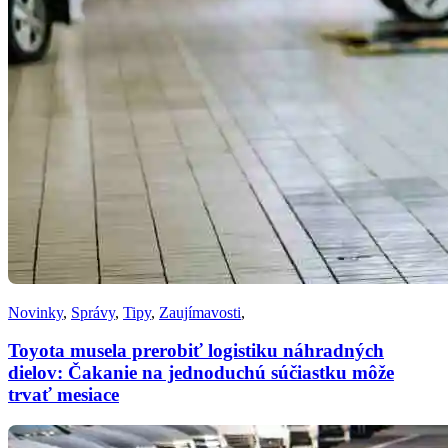
Novinky
,
Správy
,
Tipy
,
Zaujímavosti
,
Toyota musela prerobiť logistiku náhradných
dielov: Čakanie na jednoduchú súčiastku môže
trvať mesiace