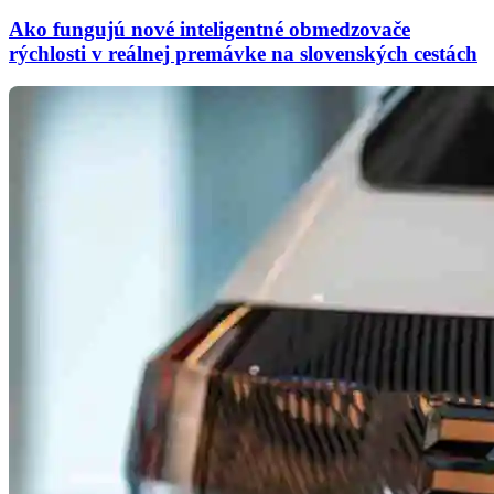
Ako fungujú nové inteligentné obmedzovače
rýchlosti v reálnej premávke na slovenských cestách