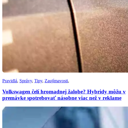
Pravidlá
,
Správy
,
Tipy
,
Zaujímavosti
,
Volkswagen čelí hromadnej žalobe? Hybridy môžu v
premávke spotrebovať násobne viac než v reklame