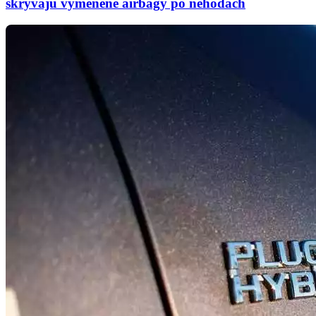
skrývajú vymenené airbagy po nehodách