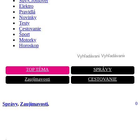
Suv/Crossover
Elektro
Pravidlá
Novinky
Testy
Cestovanie
Šport
Motorky
Horoskop
TOP TÉMA
SPRÁVY
Zaujímavosti
CESTOVANIE
Správy
,
Zaujímavosti
,
0
Čínsky bojový dron: Váži len
kilogram, ale zmení vojnu navždy