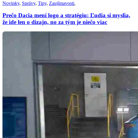
Novinky
,
Správy
,
Tipy
,
Zaujímavosti
,
Prečo Dacia mení logo a stratégiu: Ľudia si myslia,
že ide len o dizajn, no za tým je niečo viac