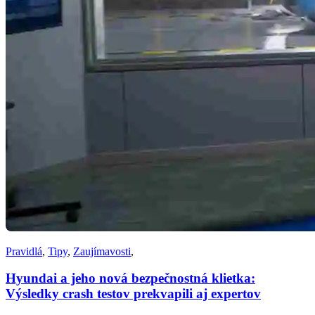
Pravidlá
,
Tipy
,
Zaujímavosti
,
Hyundai a jeho nová bezpečnostná klietka:
Výsledky crash testov prekvapili aj expertov