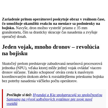
Zariadenie pritom operátorovi poskytuje obraz v reálnom čase,
čo umožňuje okamžitú reakciu na meniace sa podmienky na
bojisku.
Navyše, dron možno vystreliť priamo z 35 mm
granátometu, čím sa drasticky skracuje čas nasadenia a zvyšuje
operačný dosah.
Jeden vojak, mnoho dronov – revolúcia
na bojisku
Skutočný prelom predstavuje zabudovaná neurónová procesorová
jednotka (NPU), vďaka ktorej môže jediný vojak ovládať viacero
dronov súčasne. Takáto schopnosť otvára cestu k masívnym
koordinovaným útokom alebo k rozsiahlejšiemu prieskumu bojiska
bez potreby nasadenia väčšieho počtu operátorov.
Prečítajte si tiež:
Hyundai a Kia spolupracujú so spoločnosťou
Samsung na vývoji softvérových systémov pre svoje nové
vozidlá