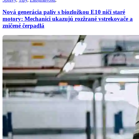
Nová generácia palív s biozložkou E10 ničí staré
motory: Mechanici ukazujú rozžrané vstrekovače a
zničené čerpadlá