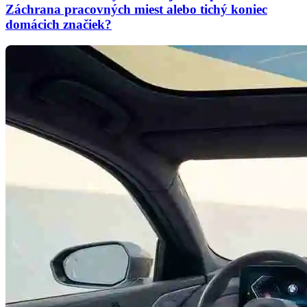
Záchrana pracovných miest alebo tichý koniec
domácich značiek?