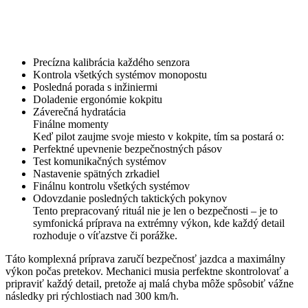
Precízna kalibrácia každého senzora
Kontrola všetkých systémov monopostu
Posledná porada s inžiniermi
Doladenie ergonómie kokpitu
Záverečná hydratácia
Finálne momenty
Keď pilot zaujme svoje miesto v kokpite, tím sa postará o:
Perfektné upevnenie bezpečnostných pásov
Test komunikačných systémov
Nastavenie spätných zrkadiel
Finálnu kontrolu všetkých systémov
Odovzdanie posledných taktických pokynov
Tento prepracovaný rituál nie je len o bezpečnosti – je to
symfonická príprava na extrémny výkon, kde každý detail
rozhoduje o víťazstve či porážke.
Táto komplexná príprava zaručí bezpečnosť jazdca a maximálny
výkon počas pretekov. Mechanici musia perfektne skontrolovať a
pripraviť každý detail, pretože aj malá chyba môže spôsobiť vážne
následky pri rýchlostiach nad 300 km/h.