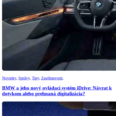
Novinky
,
Správy
,
Tipy
,
Zaujímavosti
,
BMW a jeho nový ovládací systém iDrive: Návrat k
dotykom alebo prehnaná digitalizácia?