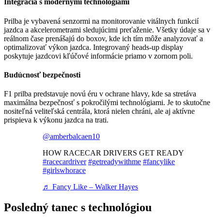
Integrácia s modernými technológiami
Prilba je vybavená senzormi na monitorovanie vitálnych funkcií
jazdca a akcelerometrami sledujúcimi preťaženie. Všetky údaje sa v
reálnom čase prenášajú do boxov, kde ich tím môže analyzovať a
optimalizovať výkon jazdca. Integrovaný heads-up display
poskytuje jazdcovi kľúčové informácie priamo v zornom poli.
Budúcnosť bezpečnosti
F1 prilba predstavuje novú éru v ochrane hlavy, kde sa stretáva
maximálna bezpečnosť s pokročilými technológiami. Je to skutočne
nositeľná veliteľská centrála, ktorá nielen chráni, ale aj aktívne
prispieva k výkonu jazdca na trati.
@amberbalcaen10
HOW RACECAR DRIVERS GET READY
#racecardriver
#getreadywithme
#fancylike
#girlswhorace
♬ Fancy Like – Walker Hayes
Posledný tanec s technológiou