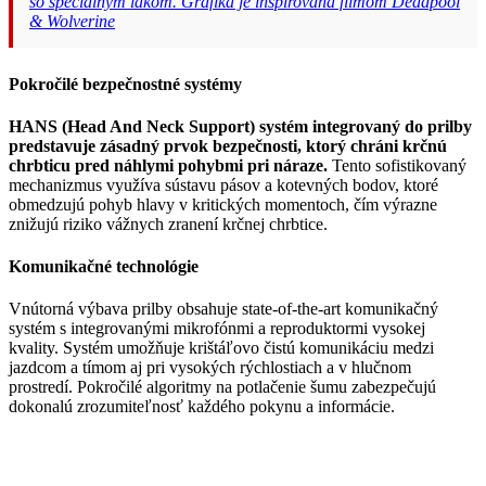
so špeciálnym lakom. Grafika je inšpirovaná filmom Deadpool
& Wolverine
Pokročilé bezpečnostné systémy
HANS (Head And Neck Support) systém integrovaný do prilby
predstavuje zásadný prvok bezpečnosti, ktorý chráni krčnú
chrbticu pred náhlymi pohybmi pri náraze.
Tento sofistikovaný
mechanizmus využíva sústavu pásov a kotevných bodov, ktoré
obmedzujú pohyb hlavy v kritických momentoch, čím výrazne
znižujú riziko vážnych zranení krčnej chrbtice.
Komunikačné technológie
Vnútorná výbava prilby obsahuje state-of-the-art komunikačný
systém s integrovanými mikrofónmi a reproduktormi vysokej
kvality. Systém umožňuje krištáľovo čistú komunikáciu medzi
jazdcom a tímom aj pri vysokých rýchlostiach a v hlučnom
prostredí. Pokročilé algoritmy na potlačenie šumu zabezpečujú
dokonalú zrozumiteľnosť každého pokynu a informácie.