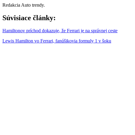
Redakcia Auto trendy.
Súvisiace články:
Hamiltonov príchod dokazuje, že Ferrari je na správnej ceste
Lewis Hamilton vo Ferrari, fanúšikovia formuly 1 v šoku