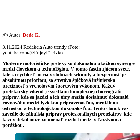
✍️ Autor:
Dodo K.
3.11.2024 Redakcia Auto trendy (Foto:
youtube.com/@EnjoyF1trivia).
Moderné motoristické preteky sú dokonalou ukážkou synergie
medzi človekom a technológiou. V tomto fascinujúcom svete,
kde sa rýchlosť meria v stotinách sekundy a bezpečnosť je
absolútnou prioritou, sa stretáva špičková inžinierska
precíznosť s vrcholovým športovým výkonom. Každý
pretekársky víkend je svedkom komplexnej choreografie
príprav, kde sa jazdci a ich tímy snažia dosiahnuť dokonalú
rovnováhu medzi fyzickou pripravenosťou, mentálnou
ostrosťou a technologickou dokonalosťou. Tento článok vás
zavedie do zákulisia príprav profesionálnych pretekárov, kde
každý detail môže znamenať rozdiel medzi víťazstvom a
porážkou.