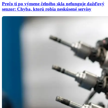
Prečo ti po výmene čelného skla nefunguje dažďový
senzor: Chyba, ktorú robia neskúsené servisy