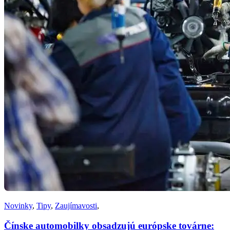
Novinky
,
Tipy
,
Zaujímavosti
,
Čínske automobilky obsadzujú európske továrne: