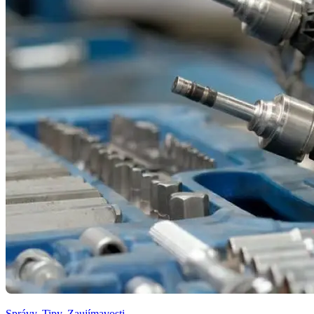
Správy
,
Tipy
,
Zaujímavosti
,