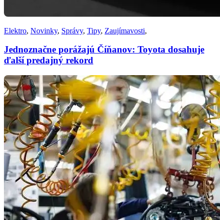
Elektro
,
Novinky
,
Správy
,
Tipy
,
Zaujímavosti
,
Jednoznačne porážajú Číňanov: Toyota dosahuje
ďalší predajný rekord