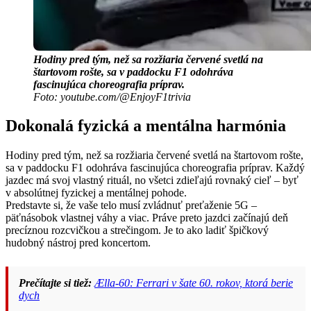
Hodiny pred tým, než sa rozžiaria červené svetlá na
štartovom rošte, sa v paddocku F1 odohráva
fascinujúca choreografia príprav.
Foto: youtube.com/@EnjoyF1trivia
Dokonalá fyzická a mentálna harmónia
Hodiny pred tým, než sa rozžiaria červené svetlá na štartovom rošte,
sa v paddocku F1 odohráva fascinujúca choreografia príprav. Každý
jazdec má svoj vlastný rituál, no všetci zdieľajú rovnaký cieľ – byť
v absolútnej fyzickej a mentálnej pohode.
Predstavte si, že vaše telo musí zvládnuť preťaženie 5G –
päťnásobok vlastnej váhy a viac. Práve preto jazdci začínajú deň
precíznou rozcvičkou a strečingom. Je to ako ladiť špičkový
hudobný nástroj pred koncertom.
Prečítajte si tiež:
Ælla-60: Ferrari v šate 60. rokov, ktorá berie
dych