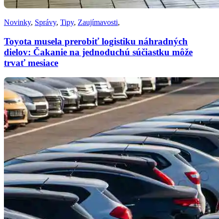
Novinky
,
Správy
,
Tipy
,
Zaujímavosti
,
Toyota musela prerobiť logistiku náhradných
dielov: Čakanie na jednoduchú súčiastku môže
trvať mesiace