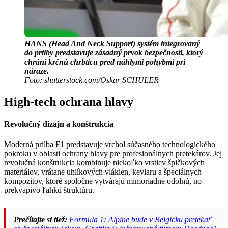
HANS (Head And Neck Support) systém integrovaný
do prilby predstavuje zásadný prvok bezpečnosti, ktorý
chráni krčnú chrbticu pred náhlymi pohybmi pri
náraze.
Foto: shutterstock.com/Oskar SCHULER
High-tech ochrana hlavy
Revolučný dizajn a konštrukcia
Moderná prilba F1 predstavuje vrchol súčasného technologického
pokroku v oblasti ochrany hlavy pre profesionálnych pretekárov. Jej
revolučná konštrukcia kombinuje niekoľko vrstiev špičkových
materiálov, vrátane uhlíkových vlákien, kevlaru a špeciálnych
kompozitov, ktoré spoločne vytvárajú mimoriadne odolnú, no
prekvapivo ľahkú štruktúru.
Prečítajte si tiež:
Formula 1: Alpine bude v Belgicku pretekať