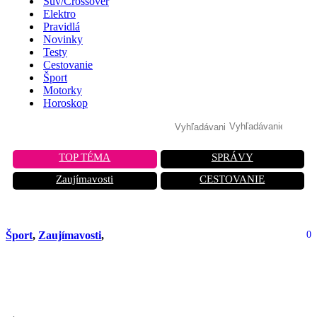
Suv/Crossover
Elektro
Pravidlá
Novinky
Testy
Cestovanie
Šport
Motorky
Horoskop
TOP TÉMA
SPRÁVY
Zaujímavosti
CESTOVANIE
Šport
,
Zaujímavosti
,
0
Zákulisie F1: Rituál prípravy pred
veľkým štartom